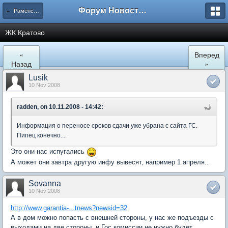
Форум Новостройки
← Раменское
ЖК Кратово
«
Вперед
Назад
»
Lusik
10 Nov 2008
radden, on 10.11.2008 - 14:42:
Информация о переносе сроков сдачи уже убрана с сайта ГС.
Пипец конечно....
Это они нас испугались
А может они завтра другую инфу вывесят, например 1 апреля..
Sovanna
10 Nov 2008
http://www.garantia-...tnews?newsid=32
А в дом можно попасть с внешней стороны, у нас же подъезды с
выходами на две стороны, и Гос.комиссии не нужно будет