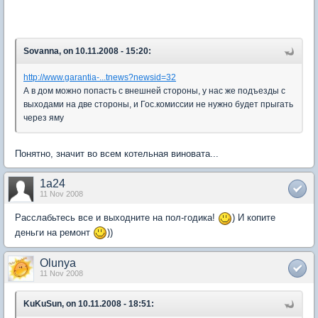
Sovanna, on 10.11.2008 - 15:20:
http://www.garantia-...tnews?newsid=32
А в дом можно попасть с внешней стороны, у нас же подъезды с
выходами на две стороны, и Гос.комиссии не нужно будет прыгать
через яму
Понятно, значит во всем котельная виновата...
1a24
11 Nov 2008
Расслабьтесь все и выходните на пол-годика!
) И копите
деньги на ремонт
))
Olunya
11 Nov 2008
KuKuSun, on 10.11.2008 - 18:51: