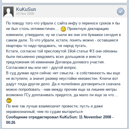
KuKuSun
10 Nov 2008
По поводу того что убрали с сайта инфу о переносе сроков я бы
не был столь оптимистичен....
Проектную декларацию
изменили, утвердили, ну не съели же они эти бумажки сегодня в
самом деле. То что убрали, кстати, понять можно - оставшиеся
квартиры то надо продавать, че народ пугать.
Кстати, согласно той пресловутой 19ой статье ФЗ они обязаны
были письменно уведомить всех дольщиков и внести
предложения об изменении Договора долевого участия.
Согласимся мы или нет - другой вопрос.
В суд думаю идти сейчас нет смысла - в собственность мы еще
не вступили, а значит размер неустойки неизвестен. Ключи вот
дадут тогда другое дело. Да и полюбовно договориться сначала
можно попробовать - нам между прочим еще за лишние метры
возможно ГСу доплачивать придется, да мало ли еще за что....
По мне так лучше взаимозачет провести, пусть и даже
неравнозначный, чем по судам мытариться
Сообщение отредактировал KuKuSun: 11 November 2008 -
00:26