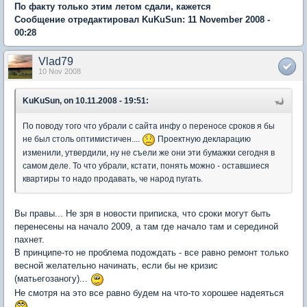
По факту только этим летом сдали, кажется
Сообщение отредактировал KuKuSun: 11 November 2008 -
00:28
Vlad79
10 Nov 2008
KuKuSun, on 10.11.2008 - 19:51:
По поводу того что убрали с сайта инфу о переносе сроков я бы
не был столь оптимистичен....
Проектную декларацию
изменили, утвердили, ну не съели же они эти бумажки сегодня в
самом деле. То что убрали, кстати, понять можно - оставшиеся
квартиры то надо продавать, че народ пугать.
Вы правы... Не зря в новости приписка, что сроки могут быть
перенесены на начало 2009, а там где начало там и серединой
пахнет.
В принципе-то не проблема подождать - все равно ремонт только
весной желательно начинать, если бы не кризис
(матьегозаногу)...
Не смотря на это все равно будем на что-то хорошее надеяться