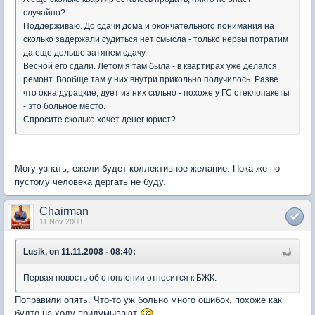
случайно?
Поддерживаю. До сдачи дома и окончательного понимания на
сколько задержали судиться нет смысла - только нервы потратим
да еще дольше затянем сдачу.
Весной его сдали. Летом я там была - в квартирах уже делался
ремонт. Вообще там у них внутри прикольно получилось. Разве
что окна дурацкие, дует из них сильно - похоже у ГС стеклопакеты
- это больное место.
Спросите сколько хочет денег юрист?
Могу узнать, ежели будет коллективное желание. Пока же по
пустому человека дергать не буду.
Chairman
11 Nov 2008
Lusik, on 11.11.2008 - 08:40:
Первая новость об отоплении относится к БЖК.
Поправили опять. Что-то уж больно много ошибок, похоже как
будто на ходу придумывают