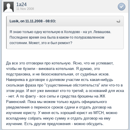
1a24
11 Nov 2008
Lusik, on 11.11.2008 - 08:03:
Я знаю только одну котельную в Холодово - на ул. Левашова.
Последнее время она была в каком-то полуразваленном
состоянии. Может, это и был ремонт?
Да все это отговорки про котельную. Ясно, что не успевают,
чтобы не бузили - виновата котельная. Я думаю, это
подстраховка, и не безосновательная, от судебных исков.
Наверняка в договоре о долевом участии есть какая-нибудь
скользкая фраза про "существенные обстоятельста" или что-то в
этом роде. И вот уже виноват кто-то третий, а оснований для иска
- нет. А по факту - все силы и средства брошены на ЖК
Раменский. Пока мы можем только ждать официального
уведомления о переносе сроков сдачи и отдать договор на
изучение юристу. У меня есть хороший юрист из МГСН, можно
вскладчину собрать некую сумму и отдать договор на ему
изучение. Есть другие предложения - можно обсудить.