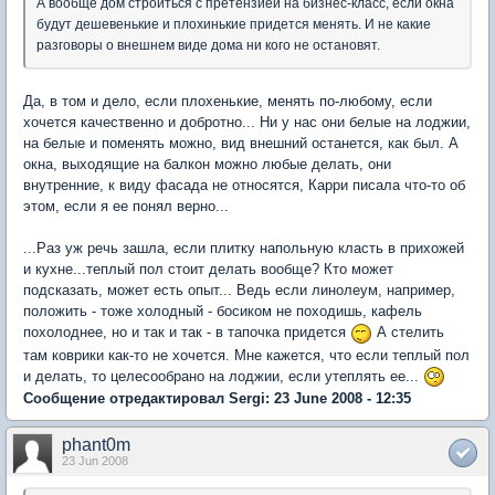
А вообще дом строиться с претензией на бизнес-класс, если окна
будут дешевенькие и плохинькие придется менять. И не какие
разговоры о внешнем виде дома ни кого не остановят.
Да, в том и дело, если плохенькие, менять по-любому, если
хочется качественно и добротно... Ни у нас они белые на лоджии,
на белые и поменять можно, вид внешний останется, как был. А
окна, выходящие на балкон можно любые делать, они
внутренние, к виду фасада не относятся, Карри писала что-то об
этом, если я ее понял верно...
...Раз уж речь зашла, если плитку напольную класть в прихожей
и кухне...теплый пол стоит делать вообще? Кто может
подсказать, может есть опыт... Ведь если линолеум, например,
положить - тоже холодный - босиком не походишь, кафель
похолоднее, но и так и так - в тапочка придется
А стелить
там коврики как-то не хочется. Мне кажется, что если теплый пол
и делать, то целесообрано на лоджии, если утеплять ее...
Сообщение отредактировал Sergi: 23 June 2008 - 12:35
phant0m
23 Jun 2008