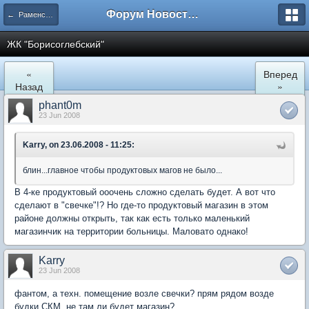
Форум Новостройки
← Раменское
ЖК "Борисоглебский"
«
Вперед
Назад
»
phant0m
23 Jun 2008
Karry, on 23.06.2008 - 11:25:
блин...главное чтобы продуктовых магов не было...
В 4-ке продуктовый ооочень сложно сделать будет. А вот что
сделают в "свечке"!? Но где-то продуктовый магазин в этом
районе должны открыть, так как есть только маленький
магазинчик на территории больницы. Маловато однако!
Karry
23 Jun 2008
фантом, а техн. помещение возле свечки? прям рядом возде
будки СКМ, не там ли будет магазин?