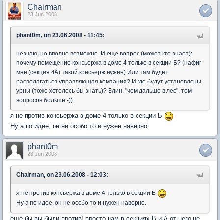
Chairman
23 Jun 2008
phant0m, on 23.06.2008 - 11:45:
незнаю, но вполне возможно. И еще вопрос (может кто знает):
почему помещение консьержа в доме 4 только в секции Б? (нафиг
мне (секция 4А) такой консьерж нужен) Или там будет
располагаться управляющая компания? И где будут установлены
урны (тоже хотелось бы знать)? Блин, "чем дальше в лес", тем
вопросов больше:-))
я не против консьержа в доме 4 только в секции Б
Ну а по идее, он не особо то и нужен наверно.
phant0m
23 Jun 2008
Chairman, on 23.06.2008 - 12:03:
я не против консьержа в доме 4 только в секции Б
Ну а по идее, он не особо то и нужен наверно.
еще бы вы были против! просто нам в секциях В и А от него не