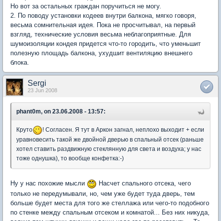
Но вот за остальных граждан поручиться не могу.
2. По поводу установки кодеев внутри балкона, мягко говоря,
весьма сомнительная идея. Пока не просчитывал, на первый
взгляд, технические условия весьма неблагоприятные. Для
шумоизоляции кондея придется что-то городить, что уменьшит
полезную площадь балкона, ухудшит вентиляцию внешнего
блока.
Sergi
23 Jun 2008
phant0m, on 23.06.2008 - 13:57:
Круто
! Согласен. Я тут в Аркон загнал, неплохо выходит + если
уравновесить такой же двойной дверью в спальный отсек (раньше
хотел ставить раздвижную стеклянную для света и воздуха; у нас
тоже однушка), то вообще конфетка:-)
Ну у нас похожие мысли
Насчет спального отсека, чего
только не передумывали, но, чем уже будет туда дверь, тем
больше будет места для того же стеллажа или чего-то подобного
по стенке между спальным отсеком и комнатой... Без них никуда,