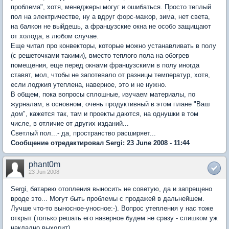
проблема", хотя, менеджеры могуг и ошибаться. Просто теплый
пол на электричестве, ну а вдруг форс-мажор, зима, нет света,
на балкон не выйдешь, а французские окна не особо защищают
от холода, в любом случае.
Еще читал про конвекторы, которые можно устанавливать в полу
(с решеточками такими), вместо теплого пола на обогрев
помещения, еще перед окнами французскими в полу иногда
ставят, мол, чтобы не запотевало от разницы температур, хотя,
если лоджия утеплена, наверное, это и не нужно.
В общем, пока вопросы сплошные, изучаем материалы, по
журналам, в основном, очень продуктивный в этом плане "Ваш
дом", кажется так, там и проекты даются, на однушки в том
числе, в отличие от других изданий...
Светлый пол...- да, пространство расширяет...
Сообщение отредактировал Sergi: 23 June 2008 - 11:44
phant0m
23 Jun 2008
Sergi, батарею отопления выносить не советую, да и запрещено
вроде это... Могут быть проблемы с продажей в дальнейшем.
Лучше что-то выносное-уносное:-). Вопрос утепления у нас тоже
открыт (только решать его наверное будем не сразу - слишком уж
накладно выходит).