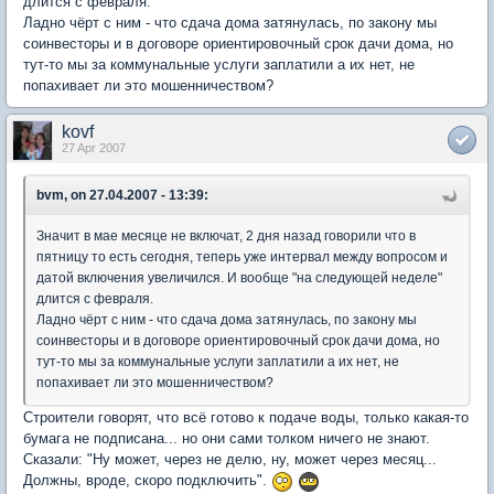
длится с февраля.
Ладно чёрт с ним - что сдача дома затянулась, по закону мы
соинвесторы и в договоре ориентировочный срок дачи дома, но
тут-то мы за коммунальные услуги заплатили а их нет, не
попахивает ли это мошенничеством?
kovf
27 Apr 2007
bvm, on 27.04.2007 - 13:39:
Значит в мае месяце не включат, 2 дня назад говорили что в
пятницу то есть сегодня, теперь уже интервал между вопросом и
датой включения увеличился. И вообще "на следующей неделе"
длится с февраля.
Ладно чёрт с ним - что сдача дома затянулась, по закону мы
соинвесторы и в договоре ориентировочный срок дачи дома, но
тут-то мы за коммунальные услуги заплатили а их нет, не
попахивает ли это мошенничеством?
Строители говорят, что всё готово к подаче воды, только какая-то
бумага не подписана... но они сами толком ничего не знают.
Сказали: "Ну может, через не делю, ну, может через месяц...
Должны, вроде, скоро подключить".