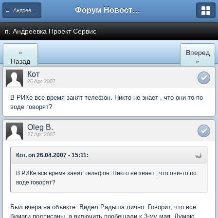
Форум Новостройки
← Андреевка
п. Андреевка Проект Сервис
«
Вперед
Назад
»
Кот
26 Apr 2007
В РИКе все время занят телефон. Никто не знает , что они-то по
воде говорят?
Oleg B.
27 Apr 2007
Кот, on 26.04.2007 - 15:11:
В РИКе все время занят телефон. Никто не знает , что они-то по
воде говорят?
Был вчера на объекте. Видел Радыша лично. Говорит, что все
бумаги подписаны, а включить пообещали к 3-му мая. Думаю,