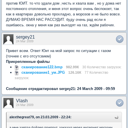
против ЮИТ. то что здали дом ,честь и хвала вам , но у дома нет
постоянного отопления, и меня этот вопрос очень беспокоет, так
как в квартирах довольно прохладно, а морозов и не было вовсе.
ДУМАЮ ВРЕМЯ НАС РАССУДИТ. буду очень рад если я
ошибаюсь. окна у меня как раз выходят на газ, ждём рабочих.
sergey21
24 Mar 2009
Привет всем. Ответ Юит на мой запрос по ситуации с газом
(точнее с его отсутсвием)
Прикрепленные файлы
сканирование122.bmp
982.99К
30 Количество загрузок:
сканирование1_ум.JPG
126.16К
77 Количество
загрузок:
Сообщение отредактировал sergey21: 24 March 2009 - 09:59
Vlash
24 Mar 2009
alexthegreat79, on 23.03.2009 - 22:24:
а мне завтра бойлер припрут, заказал через интернет магазин