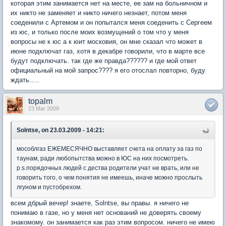
которая этим занимается нет на месте, ее зам на больничном и
их никто не заменяет и никто ничего незнает, потом меня
соеденили с Артемом и он попытался меня соеденить с Сергеем
из юс, и только после моих возмущений о том что у меня
вопросы не к юс а к юит московия, он мне сказал что может в
июне подключат газ, хотя в декабре говорили, что в марте все
будут подключать. так где же правда?????? и где мой ответ
официальный на мой запрос???? я его отослал повторно, буду
ждать.....
topalm
23 Mar 2009
Solntse, on 23.03.2009 - 14:21:
мособлгаз ЕЖЕМЕСЯЧНО выставляет счета на оплату за газ по
таунам, ради любопытства можно в ЮС на них посмотреть.
p.s.порядочных людей с дества родители учат не врать, или не
говорить того, о чем понятия не имеешь, иначе можно прослыть
лгуном и пустобрехом.
всем дбрый вечер! знаете, Solntse, вы правы. я ничего не
понимаю в газе, но у меня нет оснований не доверять своему
знакомому. он занимается как раз этим вопросом. ничего не имею