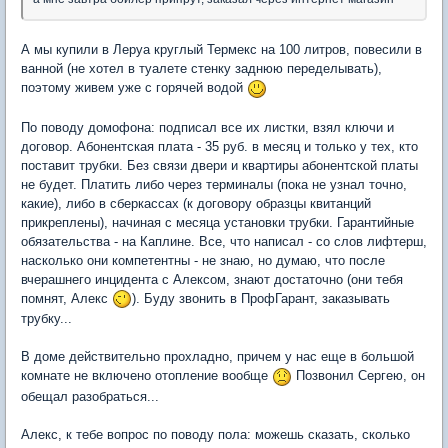
А мы купили в Леруа круглый Термекс на 100 литров, повесили в
ванной (не хотел в туалете стенку заднюю переделывать),
поэтому живем уже с горячей водой
По поводу домофона: подписал все их листки, взял ключи и
договор. Абонентская плата - 35 руб. в месяц и только у тех, кто
поставит трубки. Без связи двери и квартиры абонентской платы
не будет. Платить либо через терминалы (пока не узнал точно,
какие), либо в сберкассах (к договору образцы квитанций
прикреплены), начиная с месяца установки трубки. Гарантийные
обязательства - на Каплине. Все, что написал - со слов лифтерш,
насколько они компетентны - не знаю, но думаю, что после
вчерашнего инцидента с Алексом, знают достаточно (они тебя
помнят, Алекс
). Буду звонить в ПрофГарант, заказывать
трубку...
В доме действительно прохладно, причем у нас еще в большой
комнате не включено отопление вообще
Позвонил Сергею, он
обещал разобраться...
Алекс, к тебе вопрос по поводу пола: можешь сказать, сколько