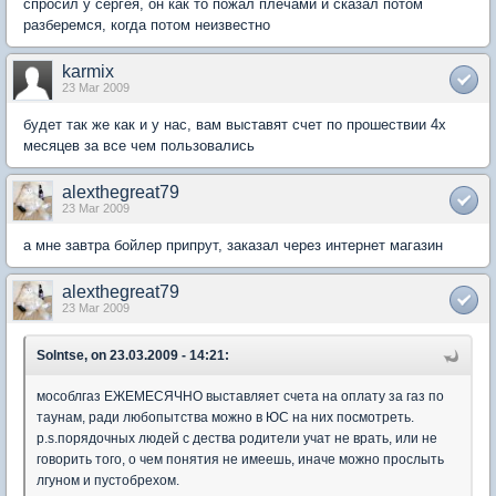
спросил у сергея, он как то пожал плечами и сказал потом
разберемся, когда потом неизвестно
karmix
23 Mar 2009
будет так же как и у нас, вам выставят счет по прошествии 4х
месяцев за все чем пользовались
alexthegreat79
23 Mar 2009
а мне завтра бойлер припрут, заказал через интернет магазин
alexthegreat79
23 Mar 2009
Solntse, on 23.03.2009 - 14:21:
мособлгаз ЕЖЕМЕСЯЧНО выставляет счета на оплату за газ по
таунам, ради любопытства можно в ЮС на них посмотреть.
p.s.порядочных людей с дества родители учат не врать, или не
говорить того, о чем понятия не имеешь, иначе можно прослыть
лгуном и пустобрехом.