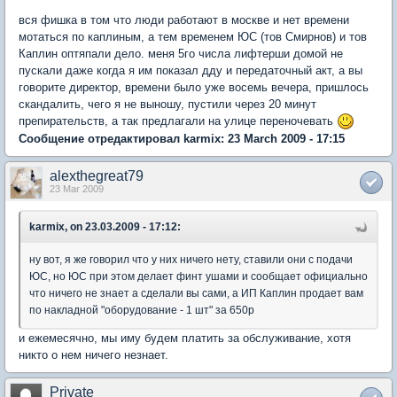
вся фишка в том что люди работают в москве и нет времени
мотаться по каплиным, а тем временем ЮС (тов Смирнов) и тов
Каплин оптяпали дело. меня 5го числа лифтерши домой не
пускали даже когда я им показал дду и передаточный акт, а вы
говорите директор, времени было уже восемь вечера, пришлось
скандалить, чего я не выношу, пустили через 20 минут
препирательств, а так предлагали на улице переночевать
Сообщение отредактировал karmix: 23 March 2009 - 17:15
alexthegreat79
23 Mar 2009
karmix, on 23.03.2009 - 17:12:
ну вот, я же говорил что у них ничего нету, ставили они с подачи
ЮС, но ЮС при этом делает финт ушами и сообщает официально
что ничего не знает а сделали вы сами, а ИП Каплин продает вам
по накладной "оборудование - 1 шт" за 650р
и ежемесячно, мы иму будем платить за обслуживание, хотя
никто о нем ничего незнает.
Private