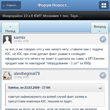
Форум Новостройки
← Раменское
Микрорайон 10 к.8 ЮИТ Московия + пос. Таун...
«
Вперед
Назад
»
karmix
23 Mar 2009
ну вот, я же говорил что у них ничего нету, ставили они с подачи
ЮС, но ЮС при этом делает финт ушами и сообщает
официально что ничего не знает а сделали вы сами, а ИП Каплин
продает вам по накладной "оборудование - 1 шт" за 650р
alexthegreat79
23 Mar 2009
Solntse, on 23.03.2009 - 17:09:
советую зафиксировать на всякий случай факт залива в
присутствии инженера ЮС. лишним не будет.
времени не было их ждать, итак не пришли, хотя им звонили,