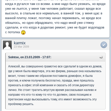
когда я ругался там со всеми. а мне надо было уезжать, но вроде
уже не льется, у меня там человек работает, сказал вроде все
высохло, в спальне все нормально, в ванной тож, у меня щас в
ванной плитку ложат, поэтому начал пережевать, но вроде все
обошлось, но одно обрадовало, что надо мной уже стяжку
сделали, и что когда я доделаю ремонт, уже не будет водопадов
с потолка
karmix
23 Mar 2009
Solntse, on 23.03.2009 - 17:07:
Алексей, вы совершенно грамотно все сделали! в одном из домов,
где у меня была квартира, эта же фирма, раньше она называлась
визит, точно таким же образом поставила домофон, я была
против, и ключи получила бесплатно, правда, мне пришлось
приехать в офис этой компании и сказать об этом директору
лично. Не стоит тратить впустую время рассказывая налево и
направо что кто-то кому-то что-то должен, свою позицию и
претензии надо высказывать тому, кто имеет возможность эту
проблему решить.