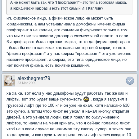
А не может быть так, что "Профгарант" - это типа торговая марка,
а юридически как раз и есть этот самый ИП Каплин?
ип, физическое лицо, а физическое лицо не может быть
юридическим. а нам устанавливала домофоны именно фирма
профгарант а не каплин, его фамилия фигурироет только в том
что мы с ним заключили договор о ежемесячной оплате. а если
бы профгарант была торговая марка, то тогда фирма профгарант
, была бы вся в кавычках как название торговой марки, то есть
*фирма профгарант* а у нас фирма *профгарант* это уже именно
название профгарант, а фирма, это типа юридическое лицо, но
нет понятия фирма, есть понятие компания.
alexthegreat79
23 Mar 2009
ха ха ха, вот если у нас домофоны будут работать так же как и
лифты, вот это будет ваще супержесть
, когда я загрузил в
грузовой лифт где то 100 кг и он уже не ехал, хотя написано 630
это супер, а потом чтоб лифт не уехал я нажал кнопку открытия
дверей, а это увидели люди, как я понял по обслуживанию
лифтов, то начали на меня кричать, что я сейчас поламаю лифт,
чтоб не в коем случае не нажимал эту кнопку. супер, а зачем она
тогда нужна, и как грузить материал, если лифт через каждые 10