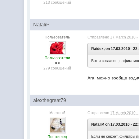
213 сообщений
NataliP
Пользователь
Отправлено
17 March 2010 -
Raidex, on 17.03.2010 - 22
Пользователи
Вот я согласен, нафига мн
279 сообщений
Ага, можно вообще водич
alexthegreat79
Местный
Отправлено
17 March 2010 -
NataliP, on 17.03.2010 - 22:
Если не секрет, фильтры п
Постоялец