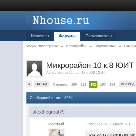
Nhouse.ru
Форумы
Пользователи
Форум Новостройки
→
Новостройки
→
Подмосковье
→
Раменс
.
Микрорайон 10 к.8 ЮИТ 
Автор
sergey21
,
Jul 17 2008 13:47
«
НАЗАД
ВПЕРЕД
Страниц
180
181
182
183
184
Сообщений в теме: 5084
alexthegreat79
Местный
Отправлено
17 March 2010 -
iola, on 17.03.2010 - 09:08: