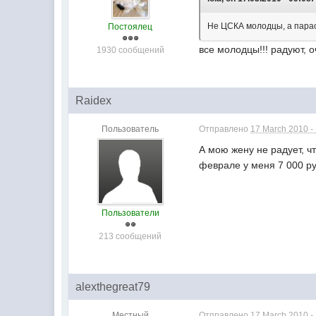
Не ЦСКА молодцы, а парао
Постоялец
все молодцы!!! радуют, 
1930 сообщений
Raidex
Пользователь
Отправлено
17 March 2010 -
А мою жену не радует, чт
феврале у меня 7 000 ру
Пользователи
213 сообщений
alexthegreat79
Местный
Отправлено
17 March 2010 -