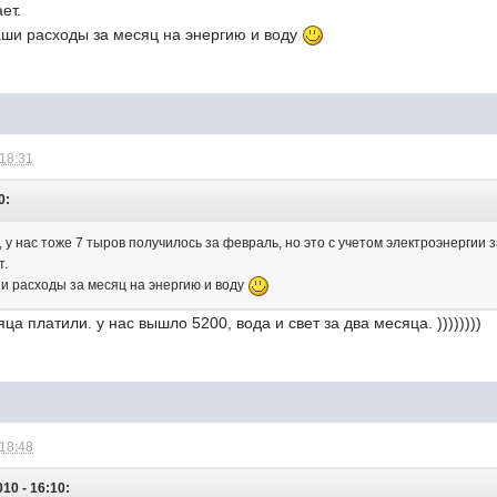
ет.
аши расходы за месяц на энергию и воду
 18:31
0:
, у нас тоже 7 тыров получилось за февраль, но это с учетом электроэнергии з
т.
и расходы за месяц на энергию и воду
яца платили. у нас вышло 5200, вода и свет за два месяца. ))))))))
 18:48
010 - 16:10: