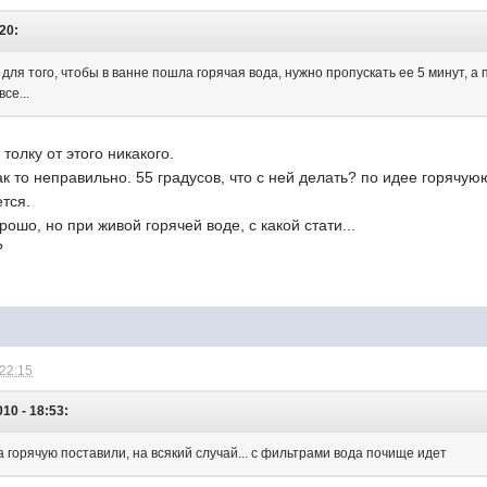
:20:
, для того, чтобы в ванне пошла горячая вода, нужно пропускать ее 5 минут, а
се...
 толку от этого никакого.
как то неправильно. 55 градусов, что с ней делать? по идее горячу
тся.
рошо, но при живой горячей воде, с какой стати...
?
 22:15
010 - 18:53:
 на горячую поставили, на всякий случай... с фильтрами вода почище идет