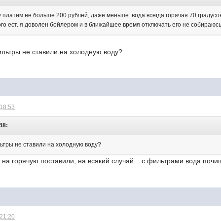
у платим не больше 200 рублей, даже меньше. вода всегда горячая 70 градусо
го ест. я доволен бойлером и в ближайшее время отключать его не собираюсь.
льтры не ставили на холодную воду?
 18:53
48:
ьтры не ставили на холодную воду?
 и на горячую поставили, на всякий случай... с фильтрами вода поч
 21:20