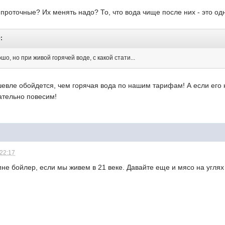
 проточные? Их менять надо? То, что вода чище после них - это од
:
шо, но при живой горячей воде, с какой стати...
евле обойдется, чем горячая вода по нашим тарифам! А если его н
ательно повесим!
 22:17
мне бойлер, если мы живем в 21 веке. Давайте еще и мясо на углях