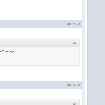
#3625
а 2 месяца.
#3626