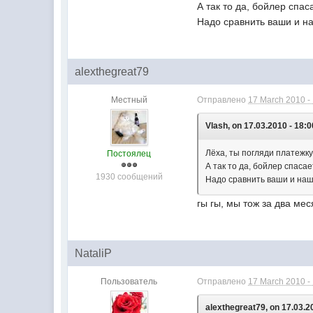
А так то да, бойлер спаса
Надо сравнить ваши и н
alexthegreat79
Местный
Отправлено
17 March 2010 -
Vlash, on 17.03.2010 - 18:0
Лёха, ты погляди платежку
Постоялец
А так то да, бойлер спасае
1930 сообщений
Надо сравнить ваши и наш
гы гы, мы тож за два мес
NataliP
Пользователь
Отправлено
17 March 2010 -
alexthegreat79, on 17.03.2