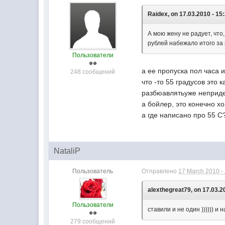
Raidex, on 17.03.2010 - 15
А мою жену не радует, что
рублей набежало итого за в
Пользователи
а ее пропуска пол часа и
248 сообщений
что -то 55 градусов это 
разбюавлятьуже неприде
а бойлер, это конечно хо
а где написано про 55 С
NataliP
Пользователь
Отправлено
17 March 2010 -
alexthegreat79, on 17.03.2
Пользователи
ставили и не один )))))) и
279 сообщений