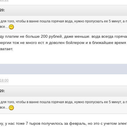
:20:
, для того, чтобы в ванне пошла горячая вода, нужно пропускать ее 5 минут, а
все...
оду платим не больше 200 рублей, даже меньше. вода всегда горяч
нергии тож не много ест. я доволен бойлером и в ближайшее время 
ватает.
 18:00
:20:
, для того, чтобы в ванне пошла горячая вода, нужно пропускать ее 5 минут, а
все...
у, у нас тоже 7 тыров получилось за февраль, но это с учетом элек