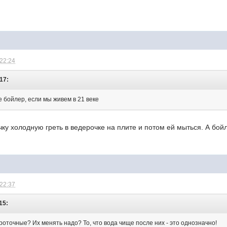
 22:24
:17:
е бойлер, если мы живем в 21 веке
ку холодную греть в ведерочке на плите и потом ей мыться. А бо
 22:37
15:
роточные? Их менять надо? То, что вода чище после них - это однозначно!