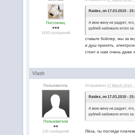
Raidex, on 17.03.2010 - 15
А мою жену не радует, что
Постоялец
рублей набежало итого за 
1930 сообщений
ставьте бойлер, мы за в
и душ принять. электроэ
стоит и нам очень даже х
Vlash
Пользователь
Отправлено
17 March 2010 -
Raidex, on 17.03.2010 - 15
А мою жену не радует, что
рублей набежало итого за 
Пользователи
Лёха, ты погляди платежк
130 сообщений