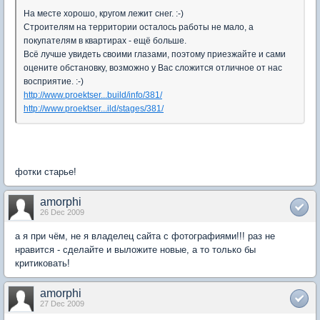
На месте хорошо, кругом лежит снег. :-)
Строителям на территории осталось работы не мало, а
покупателям в квартирах - ещё больше.
Всё лучше увидеть своими глазами, поэтому приезжайте и сами
оцените обстановку, возможно у Вас сложится отличное от нас
восприятие. :-)
http://www.proektser...build/info/381/
http://www.proektser...ild/stages/381/
фотки старье!
amorphi
26 Dec 2009
а я при чём, не я владелец сайта с фотографиями!!! раз не
нравится - сделайте и выложите новые, а то только бы
критиковать!
amorphi
27 Dec 2009