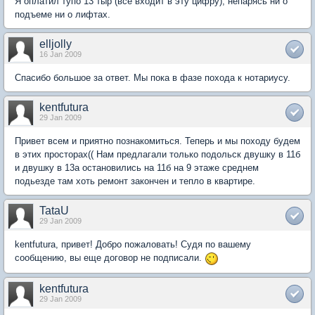
Я оплатил тупо 13 тыр (все входит в эту цифру), непарясь ни о
подъеме ни о лифтах.
elljolly
16 Jan 2009
Спасибо большое за ответ. Мы пока в фазе похода к нотариусу.
kentfutura
29 Jan 2009
Привет всем и приятно познакомиться. Теперь и мы походу будем
в этих просторах(( Нам предлагали только подольск двушку в 11б
и двушку в 13а остановились на 11б на 9 этаже среднем
подьезде там хоть ремонт закончен и тепло в квартире.
TataU
29 Jan 2009
kentfutura, привет! Добро пожаловать! Судя по вашему
сообщению, вы еще договор не подписали.
kentfutura
29 Jan 2009