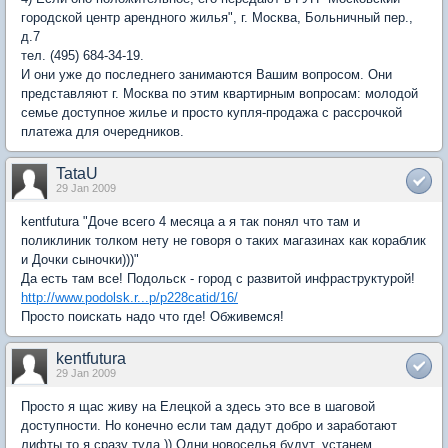
городской центр арендного жилья", г. Москва, Больничный пер.,
д.7
тел. (495) 684-34-19.
И они уже до последнего занимаются Вашим вопросом. Они
представляют г. Москва по этим квартирным вопросам: молодой
семье доступное жилье и просто купля-продажа с рассрочкой
платежа для очередников.
TataU
29 Jan 2009
kentfutura "Доче всего 4 месяца а я так понял что там и
поликлиник толком нету не говоря о таких магазинах как кораблик
и Дочки сыночки)))"
Да есть там все! Подольск - город с развитой инфраструктурой!
http://www.podolsk.r...p/p228catid/16/
Просто поискать надо что где! Обживемся!
kentfutura
29 Jan 2009
Просто я щас живу на Елецкой а здесь это все в шаговой
доступности. Но конечно если там дадут добро и заработают
лифты то я сразу туда )) Одни новоселья будут, устанем