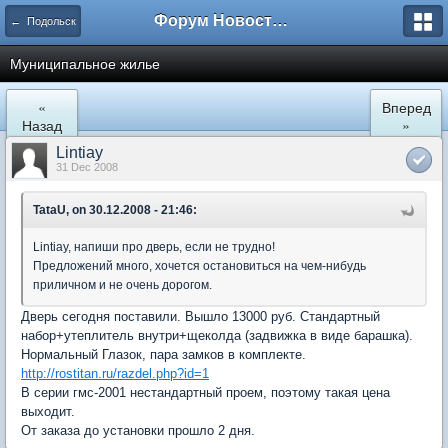
Форум Новостройки
← Подольск
Муниципальное жилье
«
Вперед
Назад
»
Lintiay
31 Dec 2008
TataU, on 30.12.2008 - 21:46:
Lintiay, напиши про дверь, если не трудно!
Предложений много, хочется остановиться на чем-нибудь
приличном и не очень дорогом.
Дверь сегодня поставили. Вышло 13000 руб. Стандартный
набор+утеплитель внутри+щеколда (задвижка в виде барашка).
Нормальный Глазок, пара замков в комплекте.
http://rostitan.ru/razdel.php?id=1
В серии гмс-2001 нестандартный проем, поэтому такая цена
выходит.
От заказа до установки прошло 2 дня.