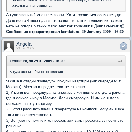
приходится напоминать.
А куда звонить? мне не сказали. Хотя торопиться особо некуда.
Доче всего 4 месяца а я так понял что там и поликлиник толком
нету не говоря о таких магазинах как кораблик и Дочки сыночки)))
Сообщение отредактировал kentfutura: 29 January 2009 - 16:30
Angela
29 Jan 2009
kentfutura, on 29.01.2009 - 16:20:
А куда звонить? мне не сказали.
Я сама в стадии процедуры покупки квартиры (как очередник из
Москвы), Москва и продает соответственно.
1) У меня вся процедура начиналась с жилищного отдела района,
где я сейчас живу в Москве. Дали смотровую. И им же я дала
согласие на эту квартиру.
2) Потом рассматривали в префектуре на комисси, могу ли я все
таки на нее претендовать.
3) Вот уже не помню кто: префек или зам. префекта выносит это
решение.
4) Если оно положительное, его передают в ГУП "Московский