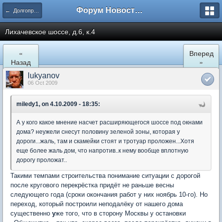
Форум Новостройки
← Долгопрудный
Лихачевское шоссе, д.6, к.4
«
Вперед
Назад
»
lukyanov
06 Oct 2009
miledy1, on 4.10.2009 - 18:35:
А у кого какое мнение насчет расширяющегося шоссе под окнами
дома? неужели снесут половину зеленой зоны, которая у
дороги...жаль, там и скамейки стоят и тротуар проложен...Хотя
еще более жаль дом, что напротив..к нему вообще вплотную
дорогу проложат..
Такими темпами строительства понимание ситуации с дорогой
после кругового перекрёстка придёт не раньше весны
следующего года (сроки окончания работ у них ноябрь 10-го). Но
переход, который построили неподалёку от нашего дома
существенно
у
же того, что в сторону Москвы у остановки