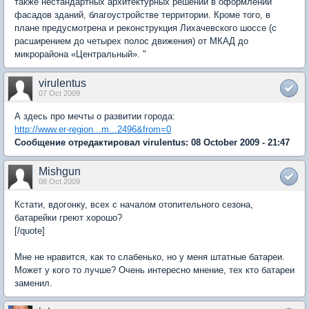
также нестандартных архитектурных решений в оформлении
фасадов зданий, благоустройстве территории. Кроме того, в
плане предусмотрена и реконструкция Лихачевского шоссе (с
расширением до четырех полос движения) от МКАД до
микрорайона «Центральный». "
virulentus
07 Oct 2009
А здесь про мечты о развитии города:
http://www.er-region...m...2496&from=0
Сообщение отредактировал virulentus: 08 October 2009 - 21:47
Mishgun
08 Oct 2009
Кстати, вдогонку, всех с началом отопительного сезона,
батарейки греют хорошо?
[/quote]
Мне не нравится, как то слабенько, но у меня штатные батареи.
Может у кого то лучше? Очень интересно мнение, тех кто батареи
заменил.