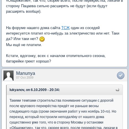
«Общежитие», так что, скорее всего, после перекрёстка, лихачи в
сторону Пацаева сильно расширять не будут (если будут
расширять вообще).
На форуме нашего дома сайта
ТСЖ
один из соседей
интересуется платил кто-нибудь за электричество или нет. Таки
да? Или таки нет?
Мы ещё не платили.
Кстати, вдогонку, всех с началом отопительного сезона,
батарейки греют хорошо?
Manunya
07 Oct 2009
lukyanov, on 6.10.2009 - 20:34:
Такими темпами строительства понимание ситуации с дорогой
после кругового перекрёстка придёт не раньше весны
следующего года (сроки окончания работ у них ноябрь 10-го). Но
переход, который построили неподалёку от нашего дома
существенно
у
же того, что в сторону Москвы у остановки
«Общежитие», так что, скорее всего, после перекрёстка, лихачи в