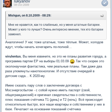
lukyanov
08 Oct 2009
Mishgun, on 8.10.2009 - 08:29:
Мне не нравится, как то слабенько, но у меня штатные батареи.
Может у кого то лучше? Очень интересно мнение, тех кто батареи
заменил.
Аналогично! У нас тоже штатные, тоже тёплые. Может, холодов
ждут, чтобы начать кочегарить по-полной…
virulentus
, Вы меня извините, но это не планы развития города, а
программа партии ЕР на выборы 01.03.09
Так что скорее это
околонаучная фантастика, чем реальные планы. Там даже два
раза упомянуты нанотехнологии. И отсутствие очередей в
детские сада… К 2020-му.
Имею сказать пару слов о заключении договора с
Мосэнергосбытом - с собой нужно иметь паспорт (свой,
общегражданский) и оригинал свидетельства о собственности,
плюс показания счётчика T1 (день) и T2 (ночь). Всё происходит
относительно быстро, все наши квартиры и собственники у них в
базе. Печатают на основании показаний счётчика