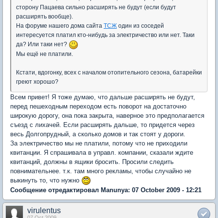
сторону Пацаева сильно расширять не будут (если будут
расширять вообще).
На форуме нашего дома сайта
ТСЖ
один из соседей
интересуется платил кто-нибудь за электричество или нет. Таки
да? Или таки нет?
Мы ещё не платили.
Кстати, вдогонку, всех с началом отопительного сезона, батарейки
греют хорошо?
Всем привет! Я тоже думаю, что дальше расширять не будут,
перед пешеходным переходом есть поворот на достаточно
широкую дорогу, она пока закрыта, наверное это предполагается
съезд с лихачей. Если расширять дальше, то придется через
весь Долгопрудный, а сколько домов и так стоят у дороги.
За электричество мы не платили, потому что не приходили
квитанции. Я спрашивала в управл. компании, сказали ждите
квитанций, должны в ящики бросить. Просили следить
повнимательнее. т.к. там много рекламы, чтобы случайно не
выкинуть то, что нужно
Сообщение отредактировал Manunya: 07 October 2009 - 12:21
virulentus
07 Oct 2009