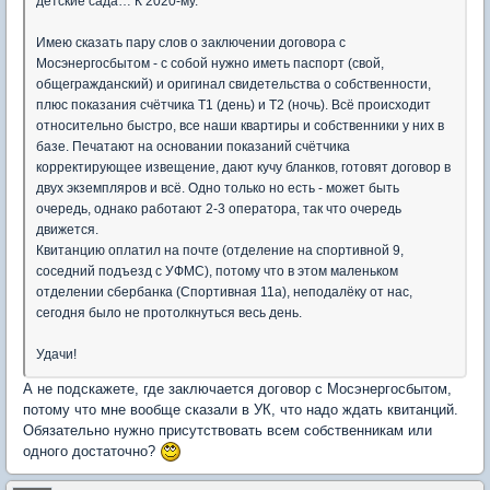
детские сада… К 2020-му.
Имею сказать пару слов о заключении договора с
Мосэнергосбытом - с собой нужно иметь паспорт (свой,
общегражданский) и оригинал свидетельства о собственности,
плюс показания счётчика T1 (день) и T2 (ночь). Всё происходит
относительно быстро, все наши квартиры и собственники у них в
базе. Печатают на основании показаний счётчика
корректирующее извещение, дают кучу бланков, готовят договор в
двух экземпляров и всё. Одно только но есть - может быть
очередь, однако работают 2-3 оператора, так что очередь
движется.
Квитанцию оплатил на почте (отделение на спортивной 9,
соседний подъезд с УФМС), потому что в этом маленьком
отделении сбербанка (Спортивная 11а), неподалёку от нас,
сегодня было не протолкнуться весь день.
Удачи!
А не подскажете, где заключается договор с Мосэнергосбытом,
потому что мне вообще сказали в УК, что надо ждать квитанций.
Обязательно нужно присутствовать всем собственникам или
одного достаточно?