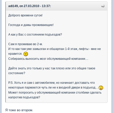
adi149, on 27.03.2010 - 13:37:
Доброго времени суток!
Господа и дамы проживающие!
А как у Вас с состоянием подъездов?
Сам я проживаю во 2-м.
И то как там уже замызган и обшарпан 1-й этаж, лифты - мне не
нравится.
Собираюсь выносить мозг обслуживающей компании....
Дайте знать это только у нас так плохо или это общее такое
состояние?
P.S. Хоть я и сам с автомобилем, но начинает доставать что
некоторые паркюются чуть ли не к входной двери в подъезд...
Может попросить у обслуживающей компании столбики сделать
напротив подъездов?
Я тоже во втором.