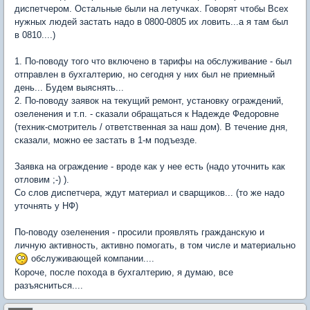
диспетчером. Остальные были на летучках. Говорят чтобы Всех
нужных людей застать надо в 0800-0805 их ловить...а я там был
в 0810....)
1. По-поводу того что включено в тарифы на обслуживание - был
отправлен в бухгалтерию, но сегодня у них был не приемный
день... Будем выяснять...
2. По-поводу заявок на текущий ремонт, установку ограждений,
озеленения и т.п. - сказали обращаться к Надежде Федоровне
(техник-смотритель / ответственная за наш дом). В течение дня,
сказали, можно ее застать в 1-м подъезде.
Заявка на ограждение - вроде как у нее есть (надо уточнить как
отловим ;-) ).
Со слов диспетчера, ждут материал и сварщиков... (то же надо
уточнять у НФ)
По-поводу озеленения - просили проявлять гражданскую и
личную активность, активно помогать, в том числе и материально
обслуживающей компании....
Короче, после похода в бухгалтерию, я думаю, все
разъясниться....