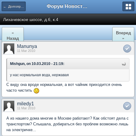
Форум Новостройки
← Долгопрудный
Лихачевское шоссе, д.6, к.4
«
Вперед
Назад
»
Manunya
11 Mar 2010
Mishgun, on 10.03.2010 - 21:19:
у нас нормальная вода, нержавая
С виду она вроде нормальная, а вот чайник приходится очень
часто чистить
miledy1
11 Mar 2010
А из нашего дома многие в Москве работают? Как обстоят дела с
транспортом? Слышала, добираться без проблем возможно лишь
на электричке...