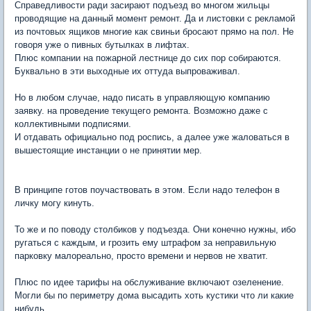
Справедливости ради засирают подъезд во многом жильцы
проводящие на данный момент ремонт. Да и листовки с рекламой
из почтовых ящиков многие как свиньи бросают прямо на пол. Не
говоря уже о пивных бутылках в лифтах.
Плюс компании на пожарной лестнице до сих пор собираются.
Буквально в эти выходные их оттуда выпроваживал.
Но в любом случае, надо писать в управляющую компанию
заявку. на проведение текущего ремонта. Возможно даже с
коллективными подписями.
И отдавать официально под роспись, а далее уже жаловаться в
вышестоящие инстанции о не принятии мер.
В принципе готов поучаствовать в этом. Если надо телефон в
личку могу кинуть.
То же и по поводу столбиков у подъезда. Они конечно нужны, ибо
ругаться с каждым, и грозить ему штрафом за неправильную
парковку малореально, просто времени и нервов не хватит.
Плюс по идее тарифы на обслуживание включают озеленение.
Могли бы по периметру дома высадить хоть кустики что ли какие
нибудь.