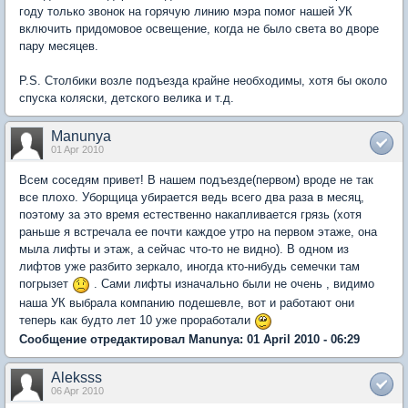
году только звонок на горячую линию мэра помог нашей УК
включить придомовое освещение, когда не было света во дворе
пару месяцев.
P.S. Столбики возле подъезда крайне необходимы, хотя бы около
спуска коляски, детского велика и т.д.
Manunya
01 Apr 2010
Всем соседям привет! В нашем подъезде(первом) вроде не так
все плохо. Уборщица убирается ведь всего два раза в месяц,
поэтому за это время естественно накапливается грязь (хотя
раньше я встречала ее почти каждое утро на первом этаже, она
мыла лифты и этаж, а сейчас что-то не видно). В одном из
лифтов уже разбито зеркало, иногда кто-нибудь семечки там
погрызет
. Сами лифты изначально были не очень , видимо
наша УК выбрала компанию подешевле, вот и работают они
теперь как будто лет 10 уже проработали
Сообщение отредактировал Manunya: 01 April 2010 - 06:29
Aleksss
06 Apr 2010