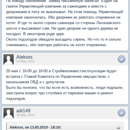
По поводу озеленения. Заявку письменную написал. Ездил на
газели Управляющей компании за саженцами и вместе с
дворниками в лесу их выкапывал. На этом помощь Управляющей
компании закончилась. Ибо дворники их работать откровенно не
хотят. И где то около сорока саженцев со стороны Лихачевского
шоссе я высаживал сам. Ни один дворник ни одного дерева не
посадил. В некотором роде цирк.
Около подъездов обещали высадить сирень. Но что то я сильно
сомневаюсь, ибо повторю работать не хотят откровенно.
Aleksss
13 May 2010
20 мая с 16-00 до 18-00 в Стройжилинвестэксплуатации будет
встреча с Главой Комитета по Управлению имуществом, с
начальником ОВД и с депутатом.
Было бы полезно, что бы если есть возможность, люди подошли,
заострили вопрос про столбики от парковки машин и ремонт
подъездов.
adi149
18 May 2010
Aleksss, on 13.05.2010 - 18:10: