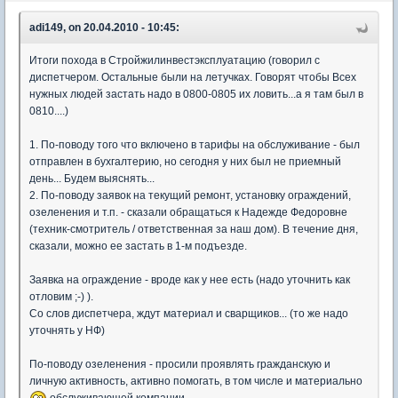
adi149, on 20.04.2010 - 10:45:
Итоги похода в Стройжилинвестэксплуатацию (говорил с
диспетчером. Остальные были на летучках. Говорят чтобы Всех
нужных людей застать надо в 0800-0805 их ловить...а я там был в
0810....)
1. По-поводу того что включено в тарифы на обслуживание - был
отправлен в бухгалтерию, но сегодня у них был не приемный
день... Будем выяснять...
2. По-поводу заявок на текущий ремонт, установку ограждений,
озеленения и т.п. - сказали обращаться к Надежде Федоровне
(техник-смотритель / ответственная за наш дом). В течение дня,
сказали, можно ее застать в 1-м подъезде.
Заявка на ограждение - вроде как у нее есть (надо уточнить как
отловим ;-) ).
Со слов диспетчера, ждут материал и сварщиков... (то же надо
уточнять у НФ)
По-поводу озеленения - просили проявлять гражданскую и
личную активность, активно помогать, в том числе и материально
обслуживающей компании....