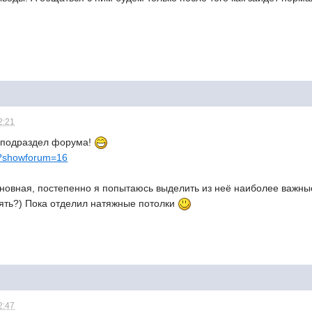
2:21
 подраздел форума!
hp?showforum=16
сновная, постепенно я попытаюсь выделить из неё наиболее важные
ять?) Пока отделил натяжные потолки
2:47