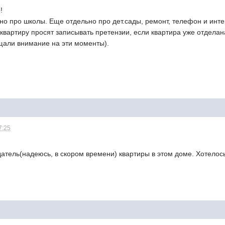
!
о про школы. Еще отдельно про дет.сады, ремонт, телефон и интерн
квартиру просят записывать претензии, если квартира уже отделана
щали внимание на эти моменты).
7:25
атель(надеюсь, в скором времени) квартиры в этом доме. Хотелос