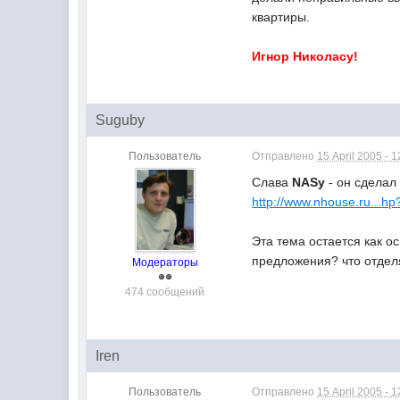
квартиры.
Игнор Николасу!
Suguby
Пользователь
Отправлено
15 April 2005 - 1
Слава
NASу
- он сделал
http://www.nhouse.ru...
Эта тема остается как о
предложения? что отдел
Модераторы
474 сообщений
Iren
Пользователь
Отправлено
15 April 2005 - 1