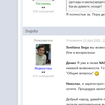
(детсады и школы);кредитов
Постоялец
Как вы думаете, соседи?
529 сообщений
Я полностью за. Пора де
Suguby
Пользователь
Отправлено
15 April 2005 - 1
Svetlana
Sega
мы возмож
Или в воскресенье.
Денис
Я уже в личке
NA
никакой возможности. Го
Модераторы
"Общие вопросы"
474 сообщений
Николас
, я зарегестрил
хотите. Процедура занял
Добрый народ, давайте п
делали неправильные вы