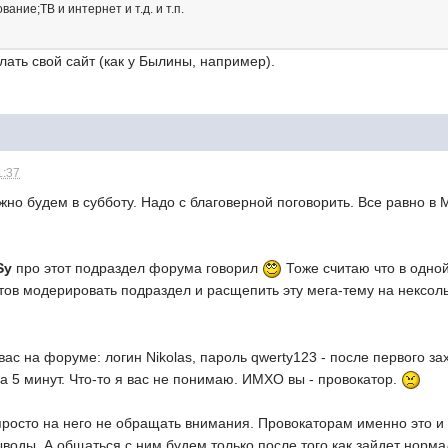
ание;ТВ и интернет и т.д. и т.п.
лать свой сайт (как у Былины, например).
1:37
но будем в субботу. Надо с благоверной поговорить. Все равно в 
Sу
про этот подраздел форума говорил
Тоже считаю что в одной
тов модерировать подраздел и расщепить эту мега-тему на нексоль
 вас на форуме: логин Nikolas, пароль qwerty123 - после первого 
а 5 минут. Что-то я вас не понимаю. ИМХО вы - провокатор.
росто на него не обращать внимания. Провокаторам именно это и 
воды. А общаться с ним будем только после того как зайдет нор