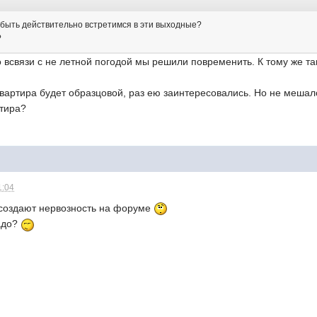
быть действительно встретимся в эти выходные?
?
 всвязи с не летной погодой мы решили повременить. К тому же т
вартира будет образцовой, раз ею заинтересовались. Hо не мешало
тира?
1:04
и создают нервозность на форуме
адо?