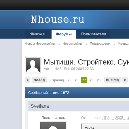
Nhouse.ru
Форумы
Пользователи
Форум Новостройки
→
Новостройки
→
Подмосковье
→
Мытищ
.
Мытищи, Стройтекс, Су
Автор
NAS
,
Feb 06 2004 22:33
«
НАЗАД
ВПЕРЕД
»
Страниц
25
26
27
28
29
Сообщений в теме: 1972
Svetlana
Пользователь
Отправлено
15 April 2005 - 1
Quote