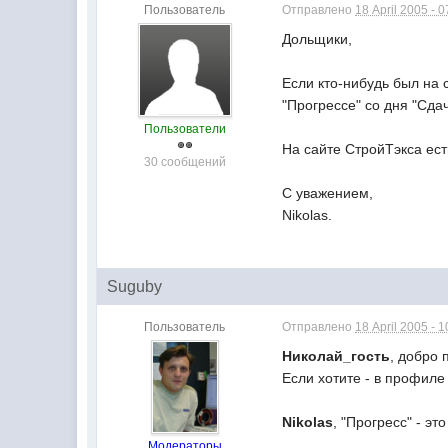
Пользователь
Отправлено
18 April 2005 - 0
Дольщики,
Если кто-нибудь был на 
"Прогрессе" со дня "Cда
Пользователи
На сайте CтройТэкса ес
30 сообщений
C уважением,
Nikolas.
Suguby
Пользователь
Отправлено
18 April 2005 - 1
Николай_гость
, добро
Если хотите - в профиле
Nikolas
, "Прогресс" - э
Модераторы