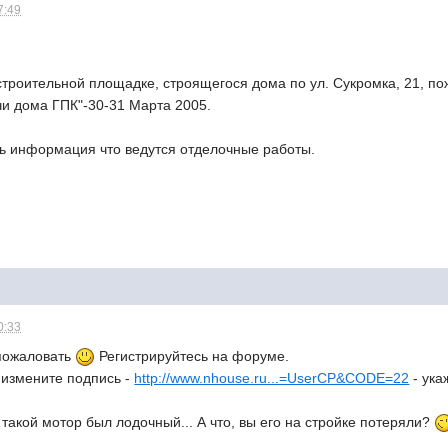
7:49
строительной площадке, строящегося дома по ул. Сукромка, 21, п
чи дома ГПК"-30-31 Марта 2005.
ть информация что ведутся отделочные работы.
0:33
 пожаловать
Регистрируйтесь на форуме.
 измените подпись -
http://www.nhouse.ru...=UserCP&CODE=22
- ука
то такой мотор был лодочный... А что, вы его на стройке потеряли?