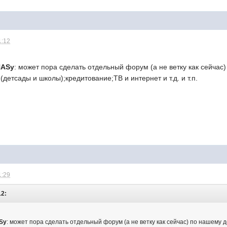
1:12
NASу
: может пора сделать отдельный форум (а не ветку как сейчас)
(детсады и школы);кредитование;ТВ и интернет и т.д. и т.п.
1:29
12:
Sу
: может пора сделать отдельный форум (а не ветку как сейчас) по нашему д