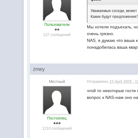
Уважаемые соседи, может 
Какие будут предложения
Пользователи
Мы хотели подъехать, но
очень грязно.
137 сообщений
NAS, я думаю что ваша к
понадобилась ваша квар
zmey
Местный
Отправлено
15 April 2005 - 1
чтой то некоторые гост
вопрос к NAS-нам оно н
Постоялец
1210 сообщений