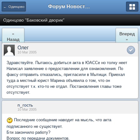
Форум Новостройки
← Одинцово
Одинцово "Баковский дворик"
«
Вперед
Назад
»
Олег
10 Mar 2005
Здравствуйте. Пытаюсь добиться акта в ЮАССе но толку неет
Написал заявление о предоставлении для ознакомления. По
факсу отправить отказались, пригласили в Мытищи. Приехал
туда а местный юрист Марина объявила о том, что он
отсутствует т.к. кто-то не отдал. Постановления главы тоже
отсутствует.
n_гость
10 Mar 2005
Последние сообщение наводит на мысль, что акта
подписанного не существует.
Бти закончило работу?
Вопрос по передачи документов.