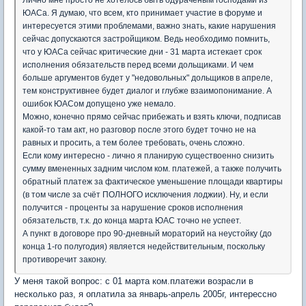
ЮАСа. Я думаю, что всем, кто принимает участие в форуме и
интересуется этими проблемами, важно знать, какие нарушения
сейчас допускаются застройщиком. Ведь необходимо помнить,
что у ЮАСа сейчас критические дни - 31 марта истекает срок
исполнения обязательств перед всеми дольщиками. И чем
больше аргументов будет у "недовольных" дольщиков в апреле,
тем конструктивнее будет диалог и глубже взаимопонимание. А
ошибок ЮАСом допущено уже немало.
Можно, конечно прямо сейчас прибежать и взять ключи, подписав
какой-то там акт, но разговор после этого будет точно не на
равных и просить, а тем более требовать, очень сложно.
Если кому интересно - лично я планирую существоенно снизить
сумму вмененных задним числом ком. платежей, а также получить
обратный платеж за фактическое уменьшение площади квартиры
(в том числе за счёт ПОЛНОГО исключения лоджии). Ну, и если
получится - проценты за нарушение сроков исполнения
обязательств, т.к. до конца марта ЮАС точно не успеет.
А пункт в договоре про 90-дневный мораторий на неустойку (до
конца 1-го полугодия) является недействительным, поскольку
противоречит закону.
У меня такой вопрос: с 01 марта ком.платежи возрасли в
несколько раз, я оплатила за январь-апрель 2005г, интерессно