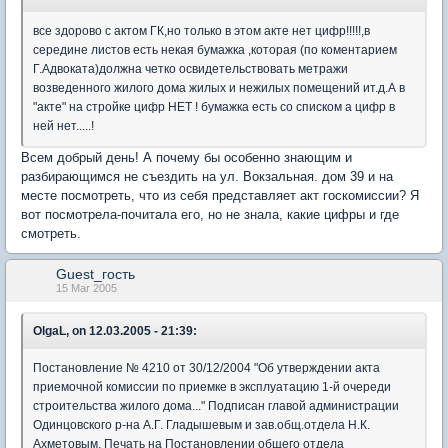
все здорово с актом ГК,но только в этом акте нет цифр!!!!!,в
середине листов есть некая бумажка ,которая (по коментарием
Г.Адвоката)должна четко освидетельствовать метражи
возведенного жилого дома жилых и нежилых помещений ит.д.А в
"акте" на стройке цифр НЕТ ! бумажка есть со списком а цифр в
ней нет.....!
Всем добрый день! А почему бы особенно знающим и
разбирающимся не съездить на ул. Вокзальная. дом 39 и на
месте посмотреть, что из себя представляет акт госкомиссии? Я
вот посмотрела-почитала его, но не знала, какие цифры и где
смотреть.
Guest_гость
15 Mar 2005
OlgaL, on 12.03.2005 - 21:39:
Постановление № 4210 от 30/12/2004 "Об утверждении акта
приемочной комиссии по приемке в эксплуатацию 1-й очереди
строительства жилого дома..." Подписан главой администрации
Одинцовского р-на А.Г. Гладышевым и зав.общ.отдела Н.К.
Ахметовым. Печать на Постановлении общего отдела