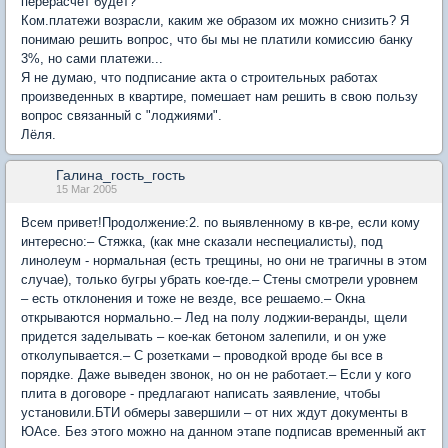
перерасчет будет?
Ком.платежи возрасли, каким же образом их можно снизить? Я
понимаю решить вопрос, что бы мы не платили комиссию банку
3%, но сами платежи...
Я не думаю, что подписание акта о строительных работах
произведенных в квартире, помешает нам решить в свою пользу
вопрос связанный с "лоджиями".
Лёля.
Галина_гость_гость
15 Mar 2005
Всем привет!Продолжение:2. по выявленному в кв-ре, если кому
интересно:– Стяжка, (как мне сказали неспециалисты), под
линолеум - нормальная (есть трещины, но они не трагичны в этом
случае), только бугры убрать кое-где.– Стены смотрели уровнем
– есть отклонения и тоже не везде, все решаемо.– Окна
открываются нормально.– Лед на полу лоджии-веранды, щели
придется заделывать – кое-как бетоном залепили, и он уже
отколупывается.– С розетками – проводкой вроде бы все в
порядке. Даже выведен звонок, но он не работает.– Если у кого
плита в договоре - предлагают написать заявление, чтобы
установили.БТИ обмеры завершили – от них ждут документы в
ЮАсе. Без этого можно на данном этапе подписав временный акт