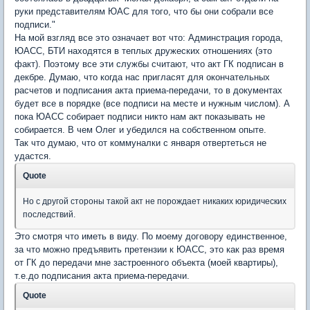
руки представителям ЮАС для того, что бы они собрали все
подписи."
На мой взгляд все это означает вот что: Админстрация города,
ЮАСС, БТИ находятся в теплых дружеских отношениях (это
факт). Поэтому все эти службы считают, что акт ГК подписан в
декбре. Думаю, что когда нас пригласят для окончательных
расчетов и подписания акта приема-передачи, то в документах
будет все в порядке (все подписи на месте и нужным числом). А
пока ЮАСС собирает подписи никто нам акт показывать не
собирается. В чем Олег и убедился на собственном опыте.
Так что думаю, что от коммуналки с января отвертеться не
удастся.
Quote
Но с другой стороны такой акт не порождает никаких юридических
последствий.
Это смотря что иметь в виду. По моему договору единственное,
за что можно предъявить претензии к ЮАСС, это как раз время
от ГК до передачи мне застроенного объекта (моей квартиры),
т.е.до подписания акта приема-передачи.
Quote