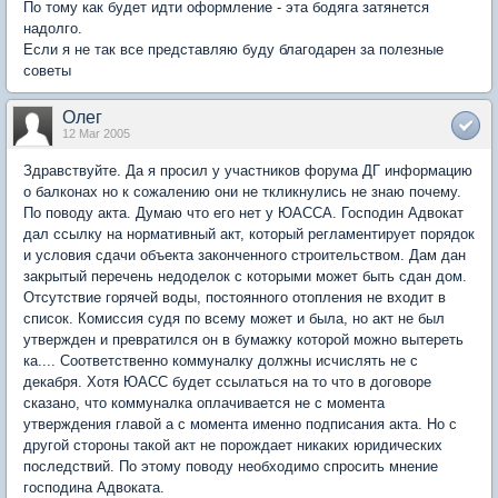
По тому как будет идти оформление - эта бодяга затянется
надолго.
Если я не так все представляю буду благодарен за полезные
советы
Олег
12 Mar 2005
Здравствуйте. Да я просил у участников форума ДГ информацию
о балконах но к сожалению они не ткликнулись не знаю почему.
По поводу акта. Думаю что его нет у ЮАССА. Господин Адвокат
дал ссылку на нормативный акт, который регламентирует порядок
и условия сдачи объекта законченного строительством. Дам дан
закрытый перечень недоделок с которыми может быть сдан дом.
Отсутствие горячей воды, постоянного отопления не входит в
список. Комиссия судя по всему может и была, но акт не был
утвержден и превратился он в бумажку которой можно вытереть
ка.... Соответственно коммуналку должны исчислять не с
декабря. Хотя ЮАСС будет ссылаться на то что в договоре
сказано, что коммуналка оплачивается не с момента
утверждения главой а с момента именно подписания акта. Но с
другой стороны такой акт не порождает никаких юридических
последствий. По этому поводу необходимо спросить мнение
господина Адвоката.