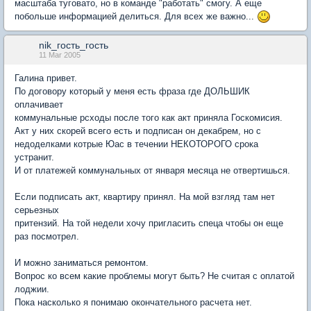
масштаба туговато, но в команде "работать" смогу. А еще
побольше информацией делиться. Для всех же важно...
nik_гость_гость
11 Mar 2005
Галина привет.
По договору который у меня есть фраза где ДОЛЬШИК
оплачивает
коммунальные рсходы после того как акт приняла Госкомисия.
Акт у них скорей всего есть и подписан он декабрем, но с
недоделками котрые Юас в течении НЕКОТОРОГО срока
устранит.
И от платежей коммунальных от января месяца не отвертишься.
Если подписать акт, квартиру принял. На мой взгляд там нет
серьезных
притензий. На той недели хочу пригласить спеца чтобы он еще
раз посмотрел.
И можно заниматься ремонтом.
Вопрос ко всем какие проблемы могут быть? Не считая с оплатой
лоджии.
Пока насколько я понимаю окончательного расчета нет.