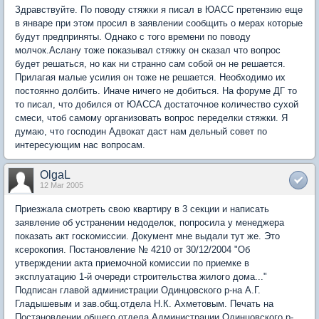
Здравствуйте. По поводу стяжки я писал в ЮАСС претензию еще
в январе при этом просил в заявлении сообщить о мерах которые
будут предприняты. Однако с того времени по поводу
молчок.Аслану тоже показывал стяжку он сказал что вопрос
будет решаться, но как ни странно сам собой он не решается.
Прилагая малые усилия он тоже не решается. Необходимо их
постоянно долбить. Иначе ничего не добиться. На форуме ДГ то
то писал, что добился от ЮАССА достаточное количество сухой
смеси, чтоб самому организовать вопрос переделки стяжки. Я
думаю, что господин Адвокат даст нам дельный совет по
интересующим нас вопросам.
OlgaL
12 Mar 2005
Приезжала смотреть свою квартиру в 3 секции и написать
заявление об устранении недоделок, попросила у менеджера
показать акт госкомиссии. Документ мне выдали тут же. Это
ксерокопия. Постановление № 4210 от 30/12/2004 "Об
утверждении акта приемочной комиссии по приемке в
эксплуатацию 1-й очереди строительства жилого дома..."
Подписан главой администрации Одинцовского р-на А.Г.
Гладышевым и зав.общ.отдела Н.К. Ахметовым. Печать на
Постановлении общего отдела Администрации Одинцовского р-