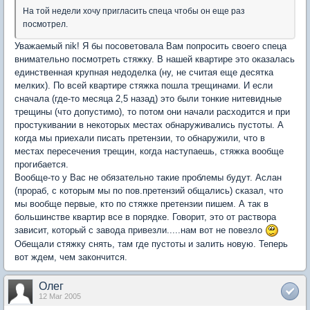
На той недели хочу пригласить спеца чтобы он еще раз
посмотрел.
Уважаемый nik! Я бы посоветовала Вам попросить своего спеца
внимательно посмотреть стяжку. В нашей квартире это оказалась
единственная крупная недоделка (ну, не считая еще десятка
мелких). По всей квартире стяжка пошла трещинами. И если
сначала (где-то месяца 2,5 назад) это были тонкие нитевидные
трещины (что допустимо), то потом они начали расходится и при
простукивании в некоторых местах обнаруживались пустоты. А
когда мы приехали писать претензии, то обнаружили, что в
местах пересечения трещин, когда наступаешь, стяжка вообще
прогибается.
Вообще-то у Вас не обязательно такие проблемы будут. Аслан
(прораб, с которым мы по пов.претензий общались) сказал, что
мы вообще первые, кто по стяжке претензии пишем. А так в
большинстве квартир все в порядке. Говорит, это от раствора
зависит, который с завода привезли.....нам вот не повезло
Обещали стяжку снять, там где пустоты и залить новую. Теперь
вот ждем, чем закончится.
Олег
12 Mar 2005