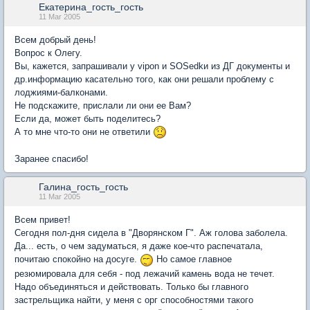
Екатерина_гость_гость
11 Mar 2005
Всем добрый день!
Вопрос к Олегу.
Вы, кажется, запрашивали у vipon и SOSedkи из ДГ документы и
др.информацию касательно того, как они решали проблему с
лоджиями-балконами.
Не подскажите, прислали ли они ее Вам?
Если да, может быть поделитесь?
А то мне что-то они не ответили
Заранее спасибо!
Галина_гость_гость
11 Mar 2005
Всем привет!
Сегодня пол-дня сидела в "Дворянском Г". Аж голова заболела.
Да... есть, о чем задуматься, я даже кое-что распечатала,
почитаю спокойно на досуге.
Но самое главное
резюмировала для себя - под лежачий камень вода не течет.
Надо объединяться и действовать. Только бы главного
застрельщика найти, у меня с орг способностями такого