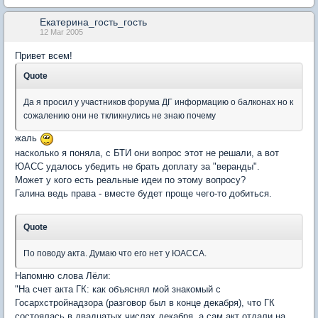
Екатерина_гость_гость
12 Mar 2005
Привет всем!
Quote
Да я просил у участников форума ДГ информацию о балконах но к
сожалению они не ткликнулись не знаю почему
жаль
насколько я поняла, с БТИ они вопрос этот не решали, а вот
ЮАСС удалось убедить не брать доплату за "веранды".
Может у кого есть реальные идеи по этому вопросу?
Галина ведь права - вместе будет проще чего-то добиться.
Quote
По поводу акта. Думаю что его нет у ЮАССА.
Напомню слова Лёли:
"На счет акта ГК: как объяснял мой знакомый с
Госархстройнадзора (разговор был в конце декабря), что ГК
состоялась в двадцатых числах декабря, а сам акт отдали на