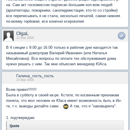
на. Сам акт госкомиссии подписан большим кол-вом людей
(архитекторы, пожарники, санэпидемстация, кто-то со стройки)
все переписывать я не стала, несколько печатей, самая нижняя
по-моему гербовая, все конечно ксерокопия.
OlgaL
12 Mar 2005
В 4 секции с 9.00 до 16.00 только в рабочие дни находится так
называемый домоуправ Валерий Иванович (или Наталья
Михайловна). Все вопросы по оплате тех.обслуживания дома
нужно решать с ним. Так мне объяснил менеджер ЮАса.
Галина_гость_гость
14 Mar 2005
Всем привет!!!!!!!
Была в субботу в своей кв-ре. Кстати, по косвенным признакам
поняла, что мол человек из Юаса имеет возможность быть в Ин-
те, т.ч. выводы делайте сами...
А так, что я "наковыряла":
1. подтверждаю
Quote