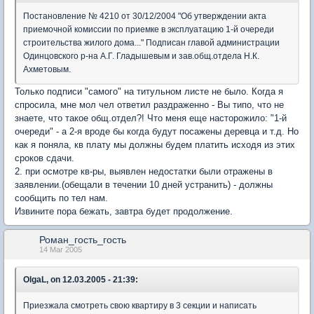
Постановление № 4210 от 30/12/2004 "Об утверждении акта
приемочной комиссии по приемке в эксплуатацию 1-й очереди
строительства жилого дома..." Подписан главой администрации
Одинцовского р-на А.Г. Гладышевым и зав.общ.отдела Н.К.
Ахметовым.
Только подписи "самого" на титульном листе не было. Когда я
спросила, мне мол чел ответил раздраженно - Вы типо, что не
знаете, что такое общ.отдел?! Что меня еще насторожило: "1-й
очереди" - а 2-я вроде бы когда будут посажены деревца и т.д. Но
как я поняла, кв плату мы должны будем платить исходя из этих
сроков сдачи.
2. при осмотре кв-ры, выявлен недостатки были отражены в
заявлении.(обещали в течении 10 дней устранить) - должны
сообщить по тел нам.
Извините пора бежать, завтра будет продолжение.
Роман_гость_гость
14 Mar 2005
OlgaL, on 12.03.2005 - 21:39:
Приезжала смотреть свою квартиру в 3 секции и написать