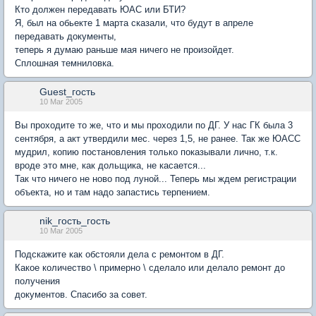
Кто должен передавать ЮАС или БТИ?
Я, был на обьекте 1 марта сказали, что будут в апреле
передавать документы,
теперь я думаю раньше мая ничего не произойдет.
Сплошная темниловка.
Guest_гость
10 Mar 2005
Вы проходите то же, что и мы проходили по ДГ. У нас ГК была 3
сентября, а акт утвердили мес. через 1,5, не ранее. Так же ЮАСС
мудрил, копию постановления только показывали лично, т.к.
вроде это мне, как дольщика, не касается...
Так что ничего не ново под луной... Теперь мы ждем регистрации
объекта, но и там надо запастись терпением.
nik_гость_гость
10 Mar 2005
Подскажите как обстояли дела с ремонтом в ДГ.
Какое количество \ примерно \ сделало или делало ремонт до
получения
документов. Спасибо за совет.