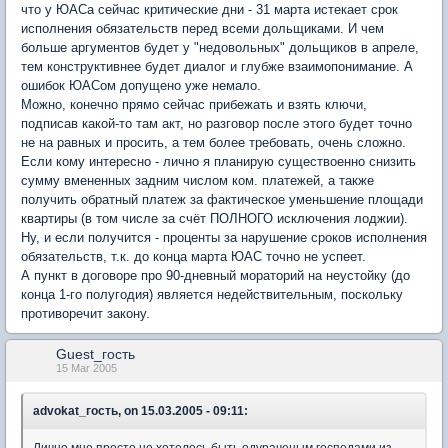
что у ЮАСа сейчас критические дни - 31 марта истекает срок
исполнения обязательств перед всеми дольщиками. И чем
больше аргументов будет у "недовольных" дольщиков в апреле,
тем конструктивнее будет диалог и глубже взаимопонимание. А
ошибок ЮАСом допущено уже немало.
Можно, конечно прямо сейчас прибежать и взять ключи,
подписав какой-то там акт, но разговор после этого будет точно
не на равных и просить, а тем более требовать, очень сложно.
Если кому интересно - лично я планирую существоенно снизить
сумму вмененных задним числом ком. платежей, а также
получить обратный платеж за фактическое уменьшение площади
квартиры (в том числе за счёт ПОЛНОГО исключения лоджии).
Ну, и если получится - проценты за нарушение сроков исполнения
обязательств, т.к. до конца марта ЮАС точно не успеет.
А пункт в договоре про 90-дневный мораторий на неустойку (до
конца 1-го полугодия) является недействительным, поскольку
противоречит закону.
Guest_гость
15 Mar 2005
advokat_гость, on 15.03.2005 - 09:11:
Лично мне просто не хотелось быть одураченым господами из