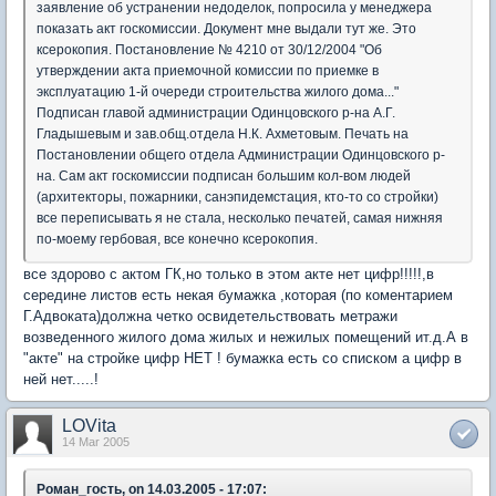
заявление об устранении недоделок, попросила у менеджера
показать акт госкомиссии. Документ мне выдали тут же. Это
ксерокопия. Постановление № 4210 от 30/12/2004 "Об
утверждении акта приемочной комиссии по приемке в
эксплуатацию 1-й очереди строительства жилого дома..."
Подписан главой администрации Одинцовского р-на А.Г.
Гладышевым и зав.общ.отдела Н.К. Ахметовым. Печать на
Постановлении общего отдела Администрации Одинцовского р-
на. Сам акт госкомиссии подписан большим кол-вом людей
(архитекторы, пожарники, санэпидемстация, кто-то со стройки)
все переписывать я не стала, несколько печатей, самая нижняя
по-моему гербовая, все конечно ксерокопия.
все здорово с актом ГК,но только в этом акте нет цифр!!!!!,в
середине листов есть некая бумажка ,которая (по коментарием
Г.Адвоката)должна четко освидетельствовать метражи
возведенного жилого дома жилых и нежилых помещений ит.д.А в
"акте" на стройке цифр НЕТ ! бумажка есть со списком а цифр в
ней нет.....!
LOVita
14 Mar 2005
Роман_гость, on 14.03.2005 - 17:07: