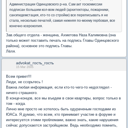
Администрации Одинцовского р-на. Сам акт госкомиссии
подписан большим кол-вом людей (архитекторы, пожарники,
санэпидемстация, кто-то со стройки) все переписывать я не
стала, несколько печатей, самая нижняя по-моему гербовая, все
конечно ксерокопия.
Зав.общего отдела - женщина, Ахметова Наза Калимовна (она
только может поставить печать на подпись Главы Одинцовского
района), основное это подпись Главы.
Лёля.
advokat_гость_гость
15 Mar 2005
Всем привет!!!
Люди, не ссорьтесь !
Важна любая информация, если кто-то чего-то недоглядел -
ничего страшного.
В конце-концов, все мы въедем в свои квартиры, вопрос только в
том - когда.
Лично мне просто не хотелось быть одураченым господами из
ЮАСа. Я думаю, что всем, кто принимает участие в форуме и
интересуется этими проблемами, важно знать, какие нарушения
сейчас допускаются застройщиком. Ведь необходимо помнить,