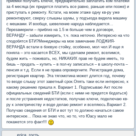
приемки получить ключи, предварительно заплатить ком платежи
за 4 месяца (их придется платить все равно, раньше или позже) и
приступать к ремонту. Кстати, на моем этаже одну кв-ру уже
ремонтируют, сверху слышны шумы, у подъезда видела машину
с мешками. И вообще, шевеление народа наблюдается…
Перезамерили – приблиз на 1.5 м больше чем в договоре,
ВЕРАНДУ – забыли измерить, т.ч. пока неточно. Интересно на что
сподобятся БТИ?Менеджеры на мое замечание ЛОДЖИЯ-
ВЕРАНДА встали в боевую стойку, особенно, мол чел.И еще я
поняла – это касается ВСЕХ, мы сделаем ремонт, вселимся,
будем жить – поживать, но, НИКАКИХ прав не будем иметь, то
бишь – продать – купить – в пол-ку записаться – в школу-почта –
пенсия и т.д. Если я не права опровергните. Регистрация дома,
регистрация квартир. Эта тягомотина может длится год, почему
то везде слышу этот заветный срок.Опять таки если интересно, к
какому решению пришла я. Вариант 1. Подписываю Акт после
официальных сведений БТИ (если с ними не придется бодаться)
и после устранения недостатков, получаю ключи, подключаю кв-
ру к электричеству и воде делаю ремонт и вселяюсь.Вариант 2.
Получаю сведения от БТИ и вот тут то должно начаться самое
интересное… Пока не знаю что, но то, что Юасу мало не
покажется это факт!!!
erica_гость