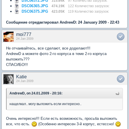
DSC06372.JPG
315.64К
97 Количество загрузок:
DSC06365.JPG
474.19К
122 Количество загрузок:
DSC06375.JPG
423.05К
119 Количество загрузок:
Сообщение отредактировал AndrewD: 24 January 2009 - 22:43
moi777
24 Jan 2009
Не отчаивайтесь, все сделают, все доделают!!!
AndrewD а можете фото 2-го корпуса в теме 2-го корпуса
выложить???
СПАСИБО!!!
Katie
24 Jan 2009
AndrewD, on 24.01.2009 - 20:16:
нащелкал.. могу выложить если интересно..
Очень интересно!!! Если есть возможность, просьба выложить
все, что есть.
(Особенно интересен 3-й корпус, естессно!