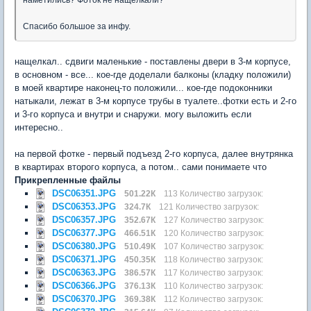
Спасибо большое за инфу.
нащелкал.. сдвиги маленькие - поставлены двери в 3-м корпусе,
в основном - все... кое-где доделали балконы (кладку положили)
в моей квартире наконец-то положили... кое-где подоконники
натыкали, лежат в 3-м корпусе трубы в туалете..фотки есть и 2-го
и 3-го корпуса и внутри и снаружи. могу выложить если
интересно..
на первой фотке - первый подъезд 2-го корпуса, далее внутрянка
в квартирах второго корпуса, а потом.. сами понимаете что
Прикрепленные файлы
DSC06351.JPG
501.22К
113 Количество загрузок:
DSC06353.JPG
324.7К
121 Количество загрузок:
DSC06357.JPG
352.67К
127 Количество загрузок:
DSC06377.JPG
466.51К
120 Количество загрузок:
DSC06380.JPG
510.49К
107 Количество загрузок:
DSC06371.JPG
450.35К
118 Количество загрузок:
DSC06363.JPG
386.57К
117 Количество загрузок:
DSC06366.JPG
376.13К
110 Количество загрузок:
DSC06370.JPG
369.38К
112 Количество загрузок: