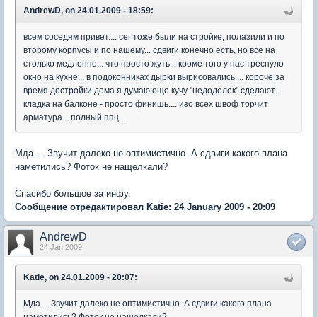
AndrewD, on 24.01.2009 - 18:59:
всем соседям привет.... сег тоже были на стройке, полазили и по
второму корпусы и по нашему... сдвиги конечно есть, но все на
столько медленно... что просто жуть... кроме того у нас треснуло
окно на кухне... в подоконниках дырки вырисовались.... короче за
время достройки дома я думаю еще кучу "недоделок" сделают...
кладка на балконе - просто финишь.... изо всех швоф торчит
арматура....полный ппц...
Мда.... Звучит далеко не оптимистично. А сдвиги какого плана
наметились? Фоток не нащелкали?
Спасибо большое за инфу.
Сообщение отредактировал Katie: 24 January 2009 - 20:09
AndrewD
24 Jan 2009
Katie, on 24.01.2009 - 20:07:
Мда.... Звучит далеко не оптимистично. А сдвиги какого плана
наметились? Фоток не нащелкали?