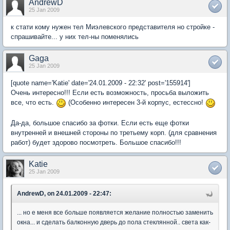
AndrewD
25 Jan 2009
к стати кому нужен тел Миэлевского представителя но стройке -
спрашивайте... у них тел-ны поменялись
Gaga
25 Jan 2009
[quote name='Katie' date='24.01.2009 - 22:32' post='155914']
Очень интересно!!! Если есть возможность, просьба выложить
все, что есть.
(Особенно интересен 3-й корпус, естессно!
Да-да, большое спасибо за фотки. Если есть еще фотки
внутренней и внешней стороны по третьему корп. (для сравнения
работ) будет здорово посмотреть. Большое спасибо!!!
Katie
25 Jan 2009
AndrewD, on 24.01.2009 - 22:47:
... но е меня все больше появляется желание полностью заменить
окна... и сделать балконную дверь до пола стеклянной.. света как-