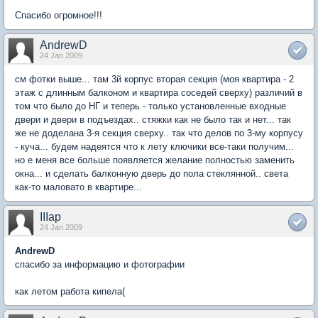
Спасибо огромное!!!
AndrewD
24 Jan 2009
см фотки выше... там 3й корпус вторая секция (моя квартира - 2
этаж с длинным балконом и квартира соседей сверху) различий в
том что было до НГ и теперь - только установленные входные
двери и двери в подъездах.. стяжки как не было так и нет... так
же не доделана 3-я секция сверху.. так что делов по 3-му корпусу
- куча... будем надеятся что к лету ключики все-таки получим...
но е меня все больше появляется желание полностью заменить
окна... и сделать балконную дверь до пола стеклянной.. света
как-то маловато в квартире...
IIIap
24 Jan 2009
AndrewD
спасибо за информацию и фотографии
как летом работа кипела(