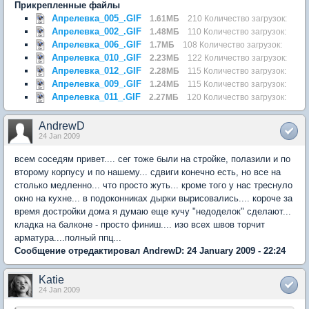
Прикрепленные файлы
Апрелевка_005_.GIF
1.61МБ
210 Количество загрузок:
Апрелевка_002_.GIF
1.48МБ
110 Количество загрузок:
Апрелевка_006_.GIF
1.7МБ
108 Количество загрузок:
Апрелевка_010_.GIF
2.23МБ
122 Количество загрузок:
Апрелевка_012_.GIF
2.28МБ
115 Количество загрузок:
Апрелевка_009_.GIF
1.24МБ
115 Количество загрузок:
Апрелевка_011_.GIF
2.27МБ
120 Количество загрузок:
AndrewD
24 Jan 2009
всем соседям привет.... сег тоже были на стройке, полазили и по
второму корпусу и по нашему... сдвиги конечно есть, но все на
столько медленно... что просто жуть... кроме того у нас треснуло
окно на кухне... в подоконниках дырки вырисовались.... короче за
время достройки дома я думаю еще кучу "недоделок" сделают...
кладка на балконе - просто финиш.... изо всех швов торчит
арматура....полный ппц...
Сообщение отредактировал AndrewD: 24 January 2009 - 22:24
Katie
24 Jan 2009