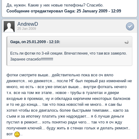
Да, нужен. Какие у них новые телефоны? Спасибо.
Сообщение отредактировал Gaga: 25 January 2009 - 12:09
AndrewD
25 Jan 2009
Gaga, on 25.01.2009 - 12:10:
Есть ли фотки по 3-ей секции. Впечатление, что там все замерло.
Заранее спасибо!!!!!!!!!!!!!
фотки смотрите выше.. действительно пока все оч вяло
движется.. но движется... после НГ был первый раз изменений не
много, но есть - все уже описал выше... внутри фоткать нечего
т.к. все на том же этапе.. новое - трубы в туалетах и двери
входные в проемах, ну и обкладка кирпичем некоторых балконов
и то не до конца... так что пока новостей не много.. я сам бы
хотел чтобы все двигалось более быстрыми темпами... както за
съем и за ипотеку платить уже надоедает... я б лучше деньги
пустил в ремонт... хоть понятно ради чего... так что я оч жду
получения ключей... буду жить в стенах голых и делать ремонт..
вот
..