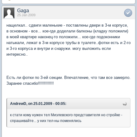
Gaga
25 Jan 2009
нащелкал.. сдвиги маленькие - поставлены двери в 3-м корпусе,
в основном - все... кое-где доделали балконы (кладку положили)
в моей квартире наконец-то положили... кое-где подоконники
натыкали, лежат в 3-м корпусе трубы в туалете..фотки есть и 2-го
и 3-го корпуса и внутри и снаружи. могу выложить если
интересно..
Есть ли фотки по 3-ей секции. Впечатление, что там все замерло.
Заранее спасибо!!!!!!!!!!!!!
AndrewD, on 25.01.2009 - 00:05:
к стати кому нужен тел Миэлевского представителя но стройке -
спрашивайте... у них тел-ны поменялись