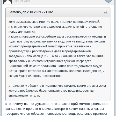
02 Oct 2009
SemenS, on 2.10.2009 - 21:06:
хочу высказать свое мнение насчет паники по поводу ключей.
я считаю, что четыре дня задержки выдачи ключей -это еще не
повод для паники.
я юрист. поверьте все судебные дела растягиваются на месяцы и
годы, поэтому подача заявления в суд это не выход в настоящий
момент преждевременно! только принятие заявление к
производству и рассмотрение дела в предварительном
заседании - это месяца 2 - 3, а то и больше! а также это лишняя
трата ваших и без того истраченных денежных средств.
В настоящий момент реального шанса чего-то добиться в суде
нет! а юрист, которого вы хотите нанять, зарабатывает деньги, и
всегда будет обещать невозможное!
а также хочу обратить внимание, что каждому кроме оплаты услуг
юриста необходимо будет оплатить гос пошлину, если вы
внимательно читали.
это почему вы так думаете , что в настоящий момент реального
шанса нет, и про этого юриста которого хотим нанять и как вы
говорите что он обещает невозможное, ведь реальные примеры