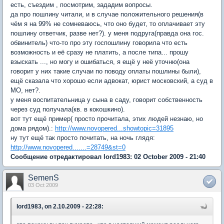
есть, съездим , посмотрим, зададим вопросы.
да про пошлину читали, и в случае положительного решения(в
чём я на 99% не сомневаюсь, что оно будет, то оплачивает эту
пошлину ответчик, разве нет?). у меня подруга(правда она гос.
обвинитель) что-то про эту госпошлину говорила что есть
возможность и её сразу не платить, а после типа... прошу
взыскать ..., но могу и ошибаться, я ещё у неё уточню(она
говорит у них такие случаи по поводу оплаты пошлины были),
ещё сказала что хорошо если адвокат, юрист московский, а суд в
МО, нет?.
у меня воспитательница у сына в саду, говорит собственность
через суд получала(кв. в кокошкино).
вот тут ещё пример( просто прочитала, этих людей незнаю, но
дома рядом).:
http://www.novopered...showtopic=31895
ну тут ещё так просто почитать, на ночь глядя:
http://www.novopered.......=28749&st=0
Сообщение отредактировал lord1983: 02 October 2009 - 21:40
SemenS
03 Oct 2009
lord1983, on 2.10.2009 - 22:28: