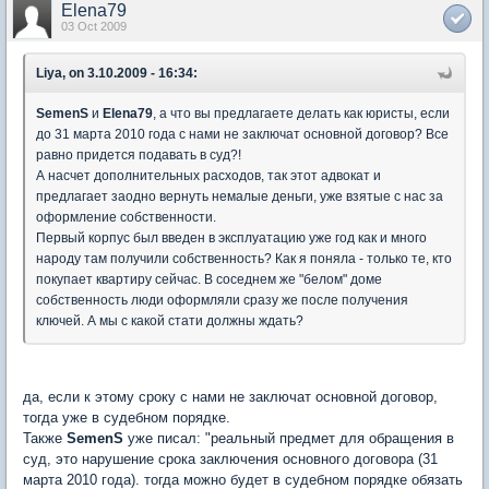
Elena79
03 Oct 2009
Liya, on 3.10.2009 - 16:34:
SemenS
и
Elena79
, а что вы предлагаете делать как юристы, если
до 31 марта 2010 года с нами не заключат основной договор? Все
равно придется подавать в суд?!
А насчет дополнительных расходов, так этот адвокат и
предлагает заодно вернуть немалые деньги, уже взятые с нас за
оформление собственности.
Первый корпус был введен в эксплуатацию уже год как и много
народу там получили собственность? Как я поняла - только те, кто
покупает квартиру сейчас. В соседнем же "белом" доме
собственность люди оформляли сразу же после получения
ключей. А мы с какой стати должны ждать?
да, если к этому сроку с нами не заключат основной договор,
тогда уже в судебном порядке.
Также
SemenS
уже писал: "реальный предмет для обращения в
суд, это нарушение срока заключения основного договора (31
марта 2010 года). тогда можно будет в судебном порядке обязать