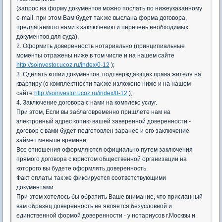
(запрос на форму документов можно послать по нижеуказанному
e-mail, при этом Вам будет так же выслана форма договора,
предлагаемого нами к заключению и перечень необходимых
документов для суда).
2. Оформить доверенность нотариально (принципиальные
моменты отражены ниже в том числе и на нашем сайте
http://soinvestor.ucoz.ru/index/0-12
);
3. Сделать копии документов, подтверждающих права жителя на
квартиру (о комплектности так же изложено ниже и на нашем
сайте
http://soinvestor.ucoz.ru/index/0-12
);
4. Заключение договора с нами на комплекс услуг.
При этом, Если вы заблаговременно пришлете нам на
электронный адрес копию вашей заверенной доверенности -
договор с вами будет подготовлен заранее и его заключение
займет меньше времени.
Все отношения оформляются официально путем заключения
прямого договора с юристом общественной организации на
которого вы будете оформлять доверенность.
Факт оплаты так же фиксируется соответствующими
документами.
При этом хотелось бы обратить Ваше внимание, что присланный
вам образец доверенность не является безусловной и
единственной формой доверенности - у нотариусов г.Москвы и