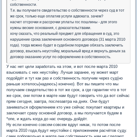
собственности.
Т.е. вы получаете свидетельство о собственности через суд в тот
же срок, только еще оплатив услуги адвоката. зачем?
насчет отсрочки и рассрочки уплаты гос пошлины - для этого
нужны веские основания, с доказательствами.
хочу сказать, что реальный предмет для обращения в суд, это
нарушение срока заключения основного договора (31 марта 2010
года). тогда можно будет в судебном порядке обязать заключить
договор, взыскать неустойку, моральный вред и вернуть деньги за
договор оказанию услуг по оформлению в собственность.
У нас нет цели заработать на этом, и вот после марта 2010
взыскивать с них неустойку. Лучше заранее, ну может март
подойдёт и тут как раз и собственность получим через суд(но
раньше хотелось(надеюсь) конечно). Вот вы пишите что мы
получаем свидетельство в тот же срок, а где гарантии что в тот
же срок, они потом в марте нам будут говорить что да вот сейчас
прям сегодня, завтра, послезавтра на днях. Они будут
заниматься оформлением кто уже сейчас покупает квартиры и
заключает сразу основной договор, а мы получается будем в
*опе, и ждать когда до нас очередь дойдёт.
Ну если конечно совсем-совсем вдруг никак, то потом после
марта 2010 года,будут неустойки с приложением расчётов суду.
сами добровольно в марте они собственность нам не сделают.