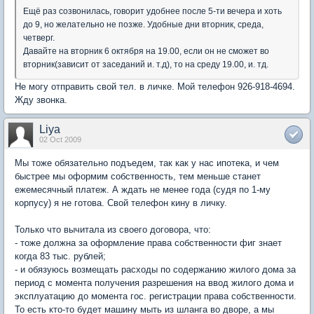
Ещё раз созвонилась, говорит удобнее после 5-ти вечера и хоть
до 9, но желательно не позже. Удобные дни вторник, среда,
четверг.
Давайте на вторник 6 октября на 19.00, если он не сможет во
вторник(зависит от заседаний и. т.д), то на среду 19.00, и. тд.
Не могу отправить свой тел. в личке. Мой телефон 926-918-4694.
Жду звонка.
Liya
02 Oct 2009
Мы тоже обязательно подъедем, так как у нас ипотека, и чем
быстрее мы оформим собственность, тем меньше станет
ежемесячный платеж. А ждать не менее года (судя по 1-му
корпусу) я не готова. Свой телефон кину в личку.
Только что вычитала из своего договора, что:
- тоже должна за оформление права собственности фиг знает
когда 83 тыс. рублей;
- и обязуюсь возмещать расходы по содержанию жилого дома за
период с момента получения разрешения на ввод жилого дома и
эксплуатацию до момента гос. регистрации права собственности.
То есть кто-то будет машину мыть из шланга во дворе, а мы