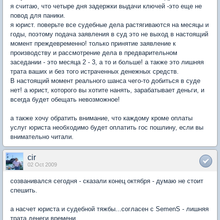
я считаю, что четыре дня задержки выдачи ключей -это еще не
повод для паники.
я юрист. поверьте все судебные дела растягиваются на месяцы и
годы, поэтому подача заявления в суд это не выход в настоящий
момент преждевременно! только принятие заявление к
производству и рассмотрение дела в предварительном
заседании - это месяца 2 - 3, а то и больше! а также это лишняя
трата ваших и без того истраченных денежных средств.
В настоящий момент реального шанса чего-то добиться в суде
нет! а юрист, которого вы хотите нанять, зарабатывает деньги, и
всегда будет обещать невозможное!
а также хочу обратить внимание, что каждому кроме оплаты
услуг юриста необходимо будет оплатить гос пошлину, если вы
внимательно читали.
cir
02 Oct 2009
созванивался сегодня - сказали конец октября - думаю не стоит
спешить.
а насчет юриста и судебной тяжбы...согласен с SemenS - лишняя
трата денеги времени.