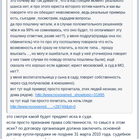
это почему вы так думаете , что в настоящий момент реального
шанса нет, и про этого юриста которого хотим нанять и как вы
говорите что он обещает невозможное, ведь реальные примеры
есть, съездим , посмотрим, зададим вопросы.
да про пошлину читали, и в случае положительного решения(в
чём я на 99% не сомневаюсь, что оно будет, то оплачивает эту
пошлину ответчик, разве нет?). у меня подруга(правда она гос.
обвинитель) что-то про эту госпошлину говорила что есть
возможность и её сразу не платить, а после типа... прошу
взыскать ..., но могу и ошибаться, я ещё у неё уточню(она говорит
у них такие случаи по поводу оплаты пошлины были), ещё
сказала что хорошо если адвокат, юрист московский, а суд в МО,
нет?.
у меня воспитательница у сына в саду, говорит собственность
через суд получала(кв. в кокошкино).
вот тут ещё пример( просто прочитала, этих людей незнаю, но
дома рядом).:
http://www.novopered...showtopic=31895
ну тут ещё так просто почитать, на ночь глядя:
http://www.novopered.......=28749&st=0
это смотря какой будет предмет иска в суде.
если просто признание права собственности, то смысл в этом
иске? по договору организация должна заключить основной
договор купли-продажи не позднее 31 марта 2010 года. судебное