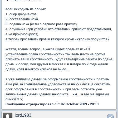
если исходить из логики:
1. сбор документов.
2. составление иска.
3. подача иска (если с первого раза примут).
4. слушания (при условии что ответчики пришлют представителя,
а не проигнорируют).
а тепреь проставить против каждого сроки - сколько получится?
кстати, возник вопрос, а каков будет предмет иска?!
установление права собственности? так ведь никто не против
признать вашу собственность. идут стандартные работы по сдаче
дома. к слову, мои друзья в москве и в питере по 2 года ждали
сдачу, хотя никакого кризиса не было...
я уже заплатил деньги за оформление собственности и платить
еще раз за сомнительное удовольствие на 2-3 месяца сократить
срок оформления в собственность и при этом потерять уже
заплоченные деньги+деньги на юриста... хм... а где же здравый
смысл?! :-)
Сообщение отредактировал cir: 02 October 2009 - 20:19
lord1983