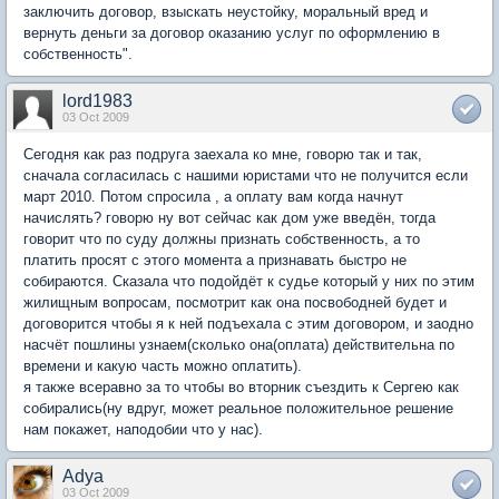
заключить договор, взыскать неустойку, моральный вред и
вернуть деньги за договор оказанию услуг по оформлению в
собственность".
lord1983
03 Oct 2009
Сегодня как раз подруга заехала ко мне, говорю так и так,
сначала согласилась с нашими юристами что не получится если
март 2010. Потом спросила , а оплату вам когда начнут
начислять? говорю ну вот сейчас как дом уже введён, тогда
говорит что по суду должны признать собственность, а то
платить просят с этого момента а признавать быстро не
собираются. Сказала что подойдёт к судье который у них по этим
жилищным вопросам, посмотрит как она посвободней будет и
договорится чтобы я к ней подъехала с этим договором, и заодно
насчёт пошлины узнаем(сколько она(оплата) действительна по
времени и какую часть можно оплатить).
я также всеравно за то чтобы во вторник съездить к Сергею как
собирались(ну вдруг, может реальное положительное решение
нам покажет, наподобии что у нас).
Adya
03 Oct 2009