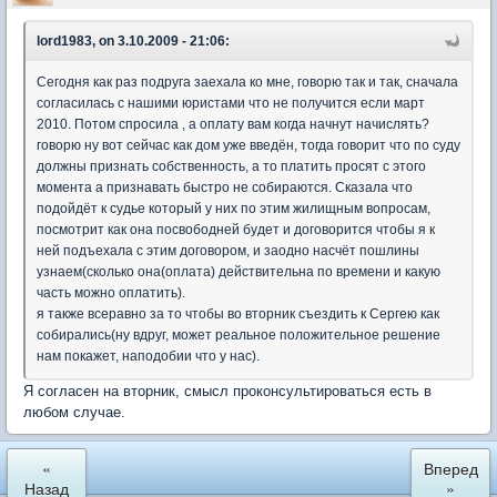
lord1983, on 3.10.2009 - 21:06:
Сегодня как раз подруга заехала ко мне, говорю так и так, сначала
согласилась с нашими юристами что не получится если март
2010. Потом спросила , а оплату вам когда начнут начислять?
говорю ну вот сейчас как дом уже введён, тогда говорит что по суду
должны признать собственность, а то платить просят с этого
момента а признавать быстро не собираются. Сказала что
подойдёт к судье который у них по этим жилищным вопросам,
посмотрит как она посвободней будет и договорится чтобы я к
ней подъехала с этим договором, и заодно насчёт пошлины
узнаем(сколько она(оплата) действительна по времени и какую
часть можно оплатить).
я также всеравно за то чтобы во вторник съездить к Сергею как
собирались(ну вдруг, может реальное положительное решение
нам покажет, наподобии что у нас).
Я согласен на вторник, смысл проконсультироваться есть в
любом случае.
«
Вперед
Назад
»