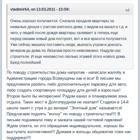
vladimir64, on 13.03.2011 - 15:59:
Очень хорошо получается. Сначала продали квартиры за
немалые деньги с учетом элитного дома, с видом на канал и т.д. и
чего, у людей после дождя квартиры заливает а теперь еще
перед окнами новый дом построят, вот и вся красота получается.
Уже сейчас машину поставить негде, выехать утром и доехать
вечером до дома по Лихачам просто невозможно. Надули нас
строители. И еще неизвестно сколько этажей этого нового дома.
Бред полнейший.
По поводу строительства дома напротив - написали жалобу в
Администрацию города.Возмущены как и все! В письме мы
предложили разбить либо дополнительную парковку для авто,
либо создать спортивную площадку для детей и взрослых!
Второе было бы интереснее! Рядом канал и планируемая зона
отдыха. Таких мест в Долгопрудном не хватает! Стадион в 14-й
школе занят с утра и до вечера! "Элитный дом" называется!
Предлагаем поднять "волну" по поводу строительства!!!! В
письме поднимали тему и захвата нашей гостевой парковки!
Ждем ответа, но это обращение индивидуальное, хорошо бы
выступить коллективно!!! Думаем и жильцы общежития тоже нас
поддержат!!!