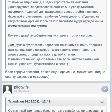
то пока не видно конца, а здесь строительная компания
Долгопрудного, представляете сколько они уже документов
оформили, подписей для разрешения здесь стройки и не просто
будет всё это отменить, тем более "сумма джэк-пота" далеко не
как у стоянки, организаторы такого масштаба будут идти до конца
всеми возможными путями.
Конечно давайте соберём подписи, авось что-то и выгорет.
Дом, думаю будет стоять параллельно каналу т.е. почти торцом к
нам, солнца много не закроет, а вот тарелки могут перестать
ловить сигнал, придётся искать другой спутник.
И взгляните на мкр. центральный там большинство в каменном
мешке, у нас хоть кусочек канала и леса -)
Если торцом поставят, то это еще норамльно, может хоть вид на
свалку закроют и то хорошо)
pilotwife
15 Mar 2011
Tatandr, on 14.03.2011 - 12:48:
Со стоянкой там проще было, не такие серьёзные организации, и