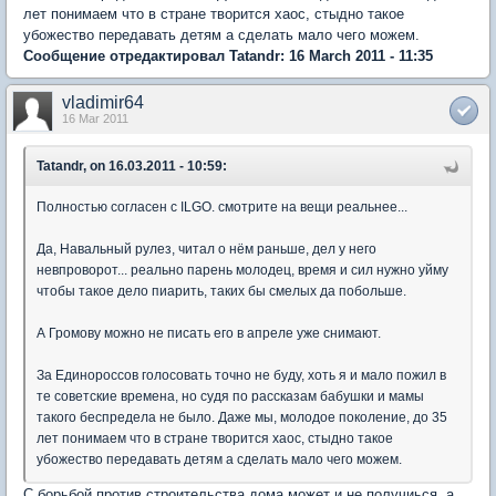
лет понимаем что в стране творится хаос, стыдно такое
убожество передавать детям а сделать мало чего можем.
Сообщение отредактировал Tatandr: 16 March 2011 - 11:35
vladimir64
16 Mar 2011
Tatandr, on 16.03.2011 - 10:59:
Полностью согласен с ILGO. смотрите на вещи реальнее...
Да, Навальный рулез, читал о нём раньше, дел у него
невпроворот... реально парень молодец, время и сил нужно уйму
чтобы такое дело пиарить, таких бы смелых да побольше.
А Громову можно не писать его в апреле уже снимают.
За Единороссов голосовать точно не буду, хоть я и мало пожил в
те советские времена, но судя по рассказам бабушки и мамы
такого беспредела не было. Даже мы, молодое поколение, до 35
лет понимаем что в стране творится хаос, стыдно такое
убожество передавать детям а сделать мало чего можем.
С борьбой против строительства дома может и не получиься, а