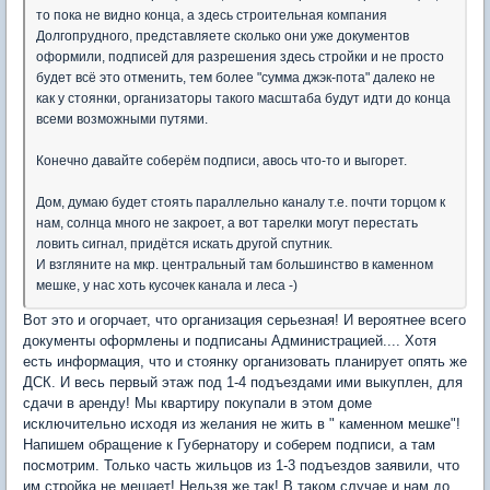
то пока не видно конца, а здесь строительная компания
Долгопрудного, представляете сколько они уже документов
оформили, подписей для разрешения здесь стройки и не просто
будет всё это отменить, тем более "сумма джэк-пота" далеко не
как у стоянки, организаторы такого масштаба будут идти до конца
всеми возможными путями.
Конечно давайте соберём подписи, авось что-то и выгорет.
Дом, думаю будет стоять параллельно каналу т.е. почти торцом к
нам, солнца много не закроет, а вот тарелки могут перестать
ловить сигнал, придётся искать другой спутник.
И взгляните на мкр. центральный там большинство в каменном
мешке, у нас хоть кусочек канала и леса -)
Вот это и огорчает, что организация серьезная! И вероятнее всего
документы оформлены и подписаны Администрацией.... Хотя
есть информация, что и стоянку организовать планирует опять же
ДСК. И весь первый этаж под 1-4 подъездами ими выкуплен, для
сдачи в аренду! Мы квартиру покупали в этом доме
исключительно исходя из желания не жить в " каменном мешке"!
Напишем обращение к Губернатору и соберем подписи, а там
посмотрим. Только часть жильцов из 1-3 подъездов заявили, что
им стройка не мешает! Нельзя же так! В таком случае и нам до