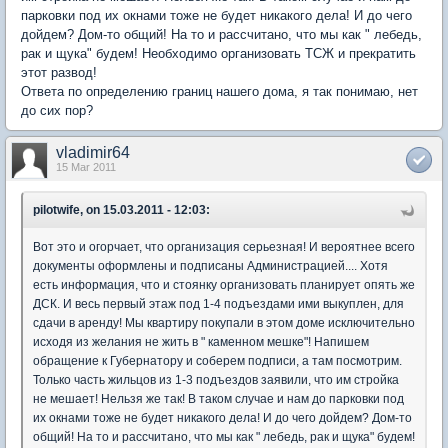
парковки под их окнами тоже не будет никакого дела! И до чего
дойдем? Дом-то общий! На то и рассчитано, что мы как " лебедь,
рак и щука" будем! Необходимо организовать ТСЖ и прекратить
этот развод!
Ответа по определению границ нашего дома, я так понимаю, нет
до сих пор?
vladimir64
15 Mar 2011
pilotwife, on 15.03.2011 - 12:03:
Вот это и огорчает, что организация серьезная! И вероятнее всего
документы оформлены и подписаны Администрацией.... Хотя
есть информация, что и стоянку организовать планирует опять же
ДСК. И весь первый этаж под 1-4 подъездами ими выкуплен, для
сдачи в аренду! Мы квартиру покупали в этом доме исключительно
исходя из желания не жить в " каменном мешке"! Напишем
обращение к Губернатору и соберем подписи, а там посмотрим.
Только часть жильцов из 1-3 подъездов заявили, что им стройка
не мешает! Нельзя же так! В таком случае и нам до парковки под
их окнами тоже не будет никакого дела! И до чего дойдем? Дом-то
общий! На то и рассчитано, что мы как " лебедь, рак и щука" будем!