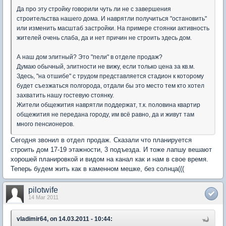
Да про эту стройку говорили чуть ли не с завершения
строительства нашего дома. И наврятли получиться "остановить"
или изменить масштаб застройки. На примере стоянки активность
жителей очень слаба, да и нет причин не строить здесь дом.
А наш дом элитный? Это "пели" в отделе продаж?
Думаю обычный, элитности не вижу, если только цена за кв.м.
Здесь, "на отшибе" с трудом представляется стадион к которому
будет съезжаться полгорода, отдали бы это место тем кто хотел
захватить нашу гостевую стоянку.
Жители общежития наврятли поддержат, т.к. половина квартир
общежития не передана городу, им всё равно, да и живут там
много пенсионеров.
Сегодня звонил в отдел продаж. Сказали что планируется
строить дом 17-19 этажности, 3 подъезда. И тоже лапшу вешают
хорошей планировкой и видом на канал как и нам в свое время.
Теперь будем жить как в каменном мешке, без солнца(((
pilotwife
14 Mar 2011
vladimir64, on 14.03.2011 - 10:44: