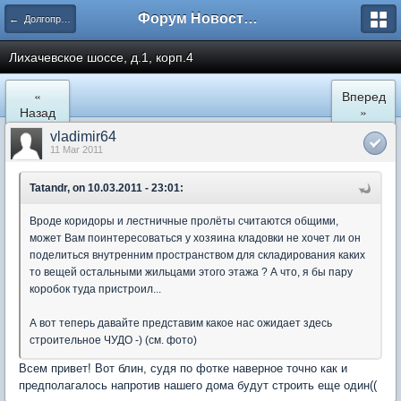
Форум Новостройки
← Долгопрудный
Лихачевское шоссе, д.1, корп.4
«
Вперед
Назад
»
vladimir64
11 Mar 2011
Tatandr, on 10.03.2011 - 23:01:
Вроде коридоры и лестничные пролёты считаются общими,
может Вам поинтересоваться у хозяина кладовки не хочет ли он
поделиться внутренним пространством для складирования каких
то вещей остальными жильцами этого этажа ? А что, я бы пару
коробок туда пристроил...
А вот теперь давайте представим какое нас ожидает здесь
строительное ЧУДО -) (см. фото)
Всем привет! Вот блин, судя по фотке наверное точно как и
предполагалось напротив нашего дома будут строить еще один((