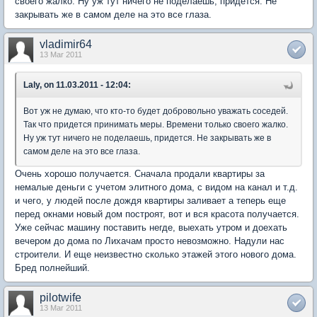
своего жалко. Ну уж тут ничего не поделаешь, придется. Не
закрывать же в самом деле на это все глаза.
vladimir64
13 Mar 2011
Laly, on 11.03.2011 - 12:04:
Вот уж не думаю, что кто-то будет добровольно уважать соседей.
Так что придется принимать меры. Времени только своего жалко.
Ну уж тут ничего не поделаешь, придется. Не закрывать же в
самом деле на это все глаза.
Очень хорошо получается. Сначала продали квартиры за
немалые деньги с учетом элитного дома, с видом на канал и т.д.
и чего, у людей после дождя квартиры заливает а теперь еще
перед окнами новый дом построят, вот и вся красота получается.
Уже сейчас машину поставить негде, выехать утром и доехать
вечером до дома по Лихачам просто невозможно. Надули нас
строители. И еще неизвестно сколько этажей этого нового дома.
Бред полнейший.
pilotwife
13 Mar 2011