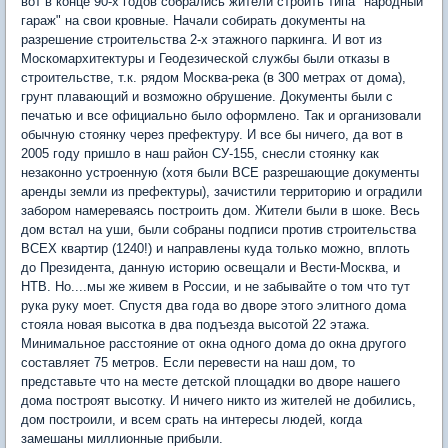
вот в конце 90-х годов собрались жители строить типа "народный
гараж" на свои кровные. Начали собирать документы на
разрешение строительства 2-х этажного паркинга. И вот из
Москомархитектуры и Геодезической службы были отказы в
строительстве, т.к. рядом Москва-река (в 300 метрах от дома),
грунт плавающий и возможно обрушение. Документы были с
печатью и все официально было оформлено. Так и организовали
обычную стоянку через префектуру. И все бы ничего, да вот в
2005 году пришло в наш район СУ-155, снесли стоянку как
незаконно устроенную (хотя были ВСЕ разрешающие документы
аренды земли из префектуры), зачистили территорию и оградили
забором намереваясь построить дом. Жители были в шоке. Весь
дом встал на уши, были собраны подписи против строительства
ВСЕХ квартир (1240!) и направлены куда только можно, вплоть
до Президента, данную историю освещали и Вести-Москва, и
НТВ. Но....мы же живем в России, и не забывайте о том что тут
рука руку моет. Спустя два года во дворе этого элитного дома
стояла новая высотка в два подъезда высотой 22 этажа.
Минимальное расстояние от окна одного дома до окна другого
составляет 75 метров. Если перевести на наш дом, то
представьте что на месте детской площадки во дворе нашего
дома построят высотку. И ничего никто из жителей не добились,
дом построили, и всем срать на интересы людей, когда
замешаны миллионные прибыли.