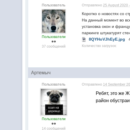
Пользователь
Отправлено
25 August 2020 -
Коротко о новостях со ст
На данный момент во вс
установка окон и францу
паркинге штукатурят сте
Пользователи
8QYHoVJhEyE.jpg
Количество загрузок:
37 сообщений
Артемыч
Пользователь
Отправлено
14 September 20
Ребят, это же 
район обустраи
Пользователи
14 сообщений