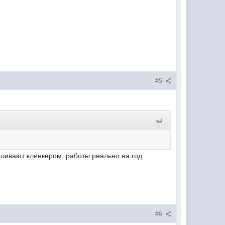
#5
бшивают клинкером, работы реально на год
#6