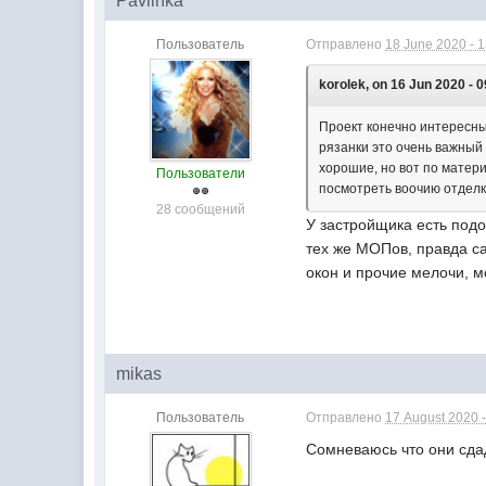
Pavlinka
Пользователь
Отправлено
18 June 2020 - 
korolek, on 16 Jun 2020 - 0
Проект конечно интересный
рязанки это очень важный 
хорошие, но вот по матер
Пользователи
посмотреть воочию отделк
28 сообщений
У застройщика есть подо
тех же МОПов, правда са
окон и прочие мелочи, м
mikas
Пользователь
Отправлено
17 August 2020 -
Сомневаюсь что они сдад