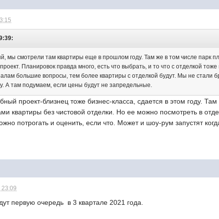
13:15
9:39:
, мы смотрели там квартиры еще в прошлом году. Там же в том числе парк пл
проект. Планировок правда много, есть что выбрать, и то что с отделкой тож
иалам большие вопросы, тем более квартиры с отделкой будут. Мы не стали б
у. А там подумаем, если цены будут не запредельные.
бный проект-близнец тоже бизнес-класса, сдается в этом году. Т
ми квартиры без чистовой отделки. Но ее можно посмотреть в отд
ожно потрогать и оценить, если что. Может и шоу-рум запустят ког
 23:09
ут первую очередь в 3 квартале 2021 года.