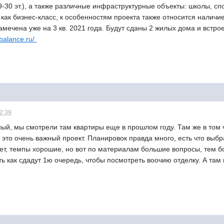
-30 эт.), а также различные инфраструктурные объекты: школы, сп
как бизнес-класс, к особенностям проекта также относится налич
мечена уже на 3 кв. 2021 года. Будут сданы 2 жилых дома и встро
-balance.ru/
12:39
ый, мы смотрели там квартиры еще в прошлом году. Там же в том ч
 это очень важный проект. Планировок правда много, есть что выбр
ет, темпы хорошие, но вот по материалам большие вопросы, тем бо
ь как сдадут 1ю очередь, чтобы посмотреть воочию отделку. А там