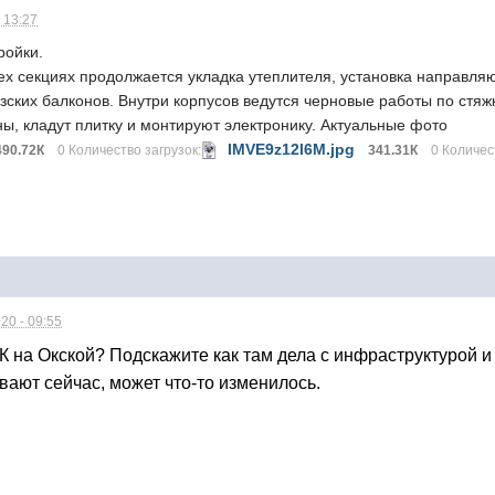
 13:27
ройки.
ех секциях продолжается укладка утеплителя, установка направля
зских балконов. Внутри корпусов ведутся черновые работы по стяжк
ны, кладут плитку и монтируют электронику. Актуальные фото
IMVE9z12l6M.jpg
490.72К
0 Количество загрузок:
341.31К
0 Количес
20 - 09:55
ЖК на Окской? Подскажите как там дела с инфраструктурой и
вают сейчас, может что-то изменилось.