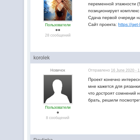
переменной этажности (9
позиционирует комплекс 
Сдача первой очереди на
Сайт проекта:
https://get
Пользователи
28 сообщений
korolek
Новичок
Отправлено
16 June 2020 - 
Проект конечно интересн
мне кажется для рязанки
что достроят сомнений н
брать, решили посмотрет
Пользователи
8 сообщений