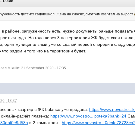
- 18:38:
руженность детских садов/школ. Жена на сносях, смотрим квартал на вырост
 в районе, загруженность есть, нужно документы раньше подавать 
роиться туда. Но года через 3 на территории ЖК будет своя школа,
и, один муниципальный уже со сдачей первой очереди в следующем
 что рядом и того что на территории будет.
л Mikulin: 21 September 2020 - 17:35
20 - 18:37
явленных квартир в ЖК balance уже продана:
https://www.novostro...
 онлайн-расчёт платежа:
https://www.novostro...ipoteka?bank=24
Сам
a580dbf0e9d53a
и 2-комнатная -
https://www.novostro...0dc4d78728ca