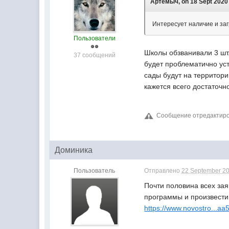
Артемыч, on 18 Sept 2020 
Интересует наличие и заг
Пользователи
Школы обзванивали 3 шт.
37 сообщений
будет проблематично уст
сады будут на территори
кажется всего достаточно
Сообщение отредактирова
Доминика
Пользователь
Отправлено
22 September 20
Почти половина всех за
программы и произвести
https://www.novostro...a