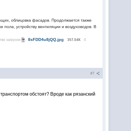
ющих, облицовка фасадов. Продолжается также
е пола, устройству вентиляции и воздуховодов. В
8sFDD4u8jQQ.jpg
тво загрузок:
357.54К
0
#7
 транспортом обстоят? Вроде как рязанский