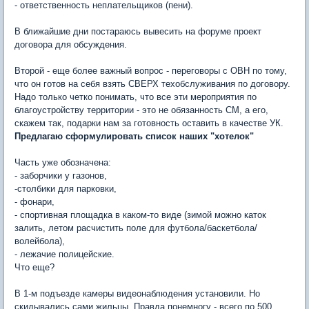
- ответственность неплательщиков (пени).
В ближайшие дни постараюсь вывесить на форуме проект
договора для обсуждения.
Второй - еще более важный вопрос - переговоры с ОВН по тому,
что он готов на себя взять СВЕРХ техобслуживания по договору.
Надо только четко понимать, что все эти мероприятия по
благоустройству территории - это не обязанность СМ, а его,
скажем так, подарки нам за готовность оставить в качестве УК.
Предлагаю сформулировать список наших "хотелок"
Часть уже обозначена:
- заборчики у газонов,
-столбики для парковки,
- фонари,
- спортивная площадка в каком-то виде (зимой можно каток
залить, летом расчистить поле для футбола/баскетбола/
волейбола),
- лежачие полицейские.
Что еще?
В 1-м подъезде камеры видеонаблюдения установили. Но
скидывались сами жильцы. Правда понемногу - всего по 500