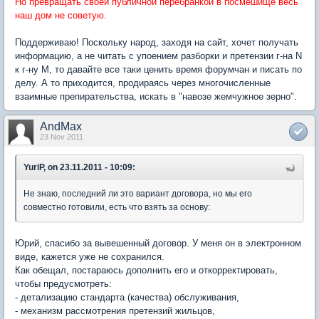
Но превращать своей публичной перебранкой в посмешище весь
наш дом не советую.
Поддерживаю! Поскольку народ, заходя на сайт, хочет получать
информацию, а не читать с упоением разборки и претензии г-на N
к г-ну M, то давайте все таки ценить время форумчан и писать по
делу. А то приходится, продираясь через многочисленные
взаимные препирательства, искать в "навозе жемчужное зерно".
AndMax
23 Nov 2011
YuriP, on 23.11.2011 - 10:09:
Не знаю, последний ли это вариант договора, но мы его
совместно готовили, есть что взять за основу:
Юрий, спасибо за вывешенный договор. У меня он в электронном
виде, кажется уже не сохранился.
Как обещал, постараюсь дополнить его и откорректировать,
чтобы предусмотреть:
- детализацию стандарта (качества) обслуживания,
- механизм рассмотрения претензий жильцов,