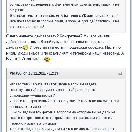
согласованных решений с фактическими доказательствами, а не
бегунов!!!
Я относительно новый сосед. А баталии с УК длятся уже давно!
Все достаточно взрослые люди, и пора бы уже действовать, а не
разговоры говорить!
С чего начнете действовать? Конкретнее? Мы вот начали
действовать, ведь Вы обсуждаете не наши слова, а наши
действия
И результаты есть и поддержка соседей. Нас и по
никам люди знают и по фамилиям и телефоны наши известны. А
Вы кто? Инкогнито....
Vera86, on 23.11.2011 - 12:29:
как вас там?Лариса?так вот Лариса,если вы ведете
конструктивный и аргументированный разговор то
1. молодые муниципалки ?
2.вести конструктивный разговор у вас не то что не получается,а
вы просто не умеете!
3.были заданы конкретные вопросы на которые вы не дали не
какого конкретного ответа кроме того как рассказывая что вы
пережили живя в этом доме
4.решать надо проблемы дома и УК а не личные отношения к