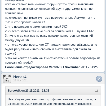
исключительно моё мнение: форум пустой трёп и выяснения
личных неприязненных отношений друг к другу,меряются не
понятно чем
на сколько я понимаю тут тема исключительно Аргументы кто
"за" и кто "против" новой УК
1. что последует с изменениями новой УК?
2.из всего этого я так и не смогла понять чем СТ лучше СМ?
3.лично я до сих пор не вижу никаких качественных отличий
между двумя УК
4.от куда уверенность, что СТ наладит электроснабжение, а не
будет регулярно чинить обрывы и выставлять доп.счета за
услугу?
5.так же хочется знать как Вы отнесетесь к оплате водопотери из
прорванной трубы?
Сообщение отредактировал Vera86: 23 November 2011 - 14:25
Nonez4
23 Nov 2011
SergeAS, on 23.11.2011 - 13:33:
Неа. У муниципальных квартир официально нет права голоса, т.к.
их владелец АД, и только ее мнение официально учитывается.