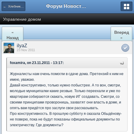
Форум Новостройки
← Хлебниково
Управление домом
«
Вперед
Назад
»
ilyaZ
23 Nov 2011
foxamira, on 23.11.2011 - 13:17:
Журналисты нам очень помогли в сдаче дома. Претензий к ним не
имею, уважаю.
Давай конструктивно, только нужно побыстрее. А то вон, смотри,
молодые муниципалки какие резвые. Только переехали и уже по
квартирам собираются скакать, новую ИГ создавать. Смотри, со
своими принципами проворонишь, захватят они власть в доме, и
опять вам придётся про заслуги свои рассказывать.
Про конструктивность. В прошлую субботу я сказала Обыдёнову-
не поверю, пока не будут показаны официальные документы по
электричеству. Где документы?