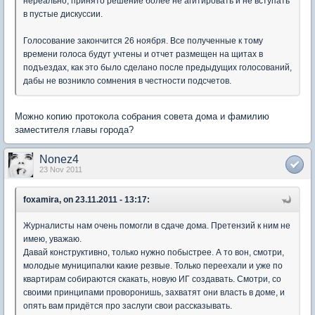
нереально, принято решение более не агитировать и не вступать
в пустые дискуссии.
Голосование закончится 26 ноября. Все полученные к тому
времени голоса будут учтены и отчет размещен на щитах в
подъездах, как это было сделано после предыдущих голосований,
дабы не возникло сомнения в честности подсчетов.
Можно копию протокола собрания совета дома и фамилию
заместителя главы города?
Nonez4
23 Nov 2011
foxamira, on 23.11.2011 - 13:17:
Журналисты нам очень помогли в сдаче дома. Претензий к ним не
имею, уважаю.
Давай конструктивно, только нужно побыстрее. А то вон, смотри,
молодые муниципалки какие резвые. Только переехали и уже по
квартирам собираются скакать, новую ИГ создавать. Смотри, со
своими принципами проворонишь, захватят они власть в доме, и
опять вам придётся про заслуги свои рассказывать.