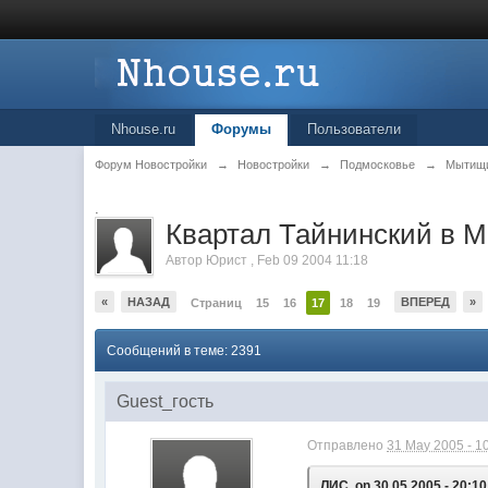
Nhouse.ru
Форумы
Пользователи
Форум Новостройки
→
Новостройки
→
Подмосковье
→
Мытищ
.
Квартал Тайнинский в 
Автор
Юрист
,
Feb 09 2004 11:18
«
НАЗАД
ВПЕРЕД
»
Страниц
15
16
17
18
19
Сообщений в теме: 2391
Guest_гость
Отправлено
31 May 2005 - 1
ЛИС, on 30.05.2005 - 20:10