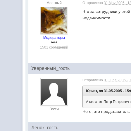
Местный
Отправлено
31 May 2005 - 1
Что за сотрудники у это
недвижимости.
Модераторы
1501 сообщений
Уверенный_гость
Отправлено
01 June 2005 - 
Юрист, on 31.05.2005 - 15:
А кто этот Петр Петрович
Гости
Не-е, это представитель
Ленок_гость