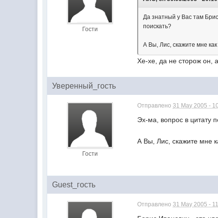
Да знатный у Вас там Брис
поискать?
Гости
А Вы, Лис, скажите мне ка
Хе-хе, да не сторож он, 
Уверенный_гость
Отправлено
31 May 2005 - 1
Эх-ма, вопрос в цитату п
А Вы, Лис, скажите мне 
Гости
Guest_гость
Отправлено
31 May 2005 - 1