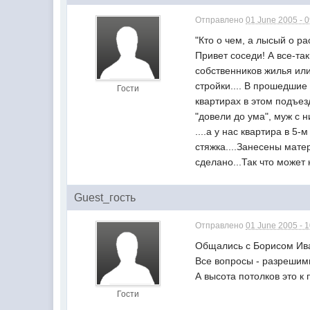
Отправлено
01 June 2005 - 
"Кто о чем, а лысый о рас
Привет соседи! А все-та
собственников жилья или
стройки.... В прошедшие
Гости
квартирах в этом подъез
"довели до ума", муж с 
....а у нас квартира в 5
стяжка....Занесены мате
сделано...Так что может
Guest_гость
Отправлено
01 June 2005 - 
Общались с Борисом Ива
Все вопросы - разрешим
А высота потолков это к
Гости