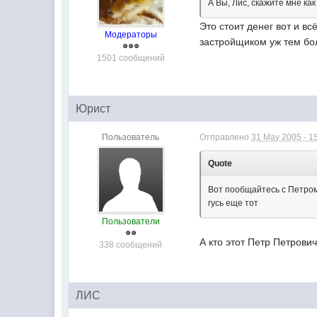
А Вы, Лис, скажите мне ка
Это стоит денег вот и в
Модераторы
застройщиком уж тем бол
1501 сообщений
Юрист
Пользователь
Отправлено
31 May 2005 - 1
Quote
Вот пообщайтесь с Петром
гусь еще тот
Пользователи
А кто этот Петр Петров
338 сообщений
ЛИС