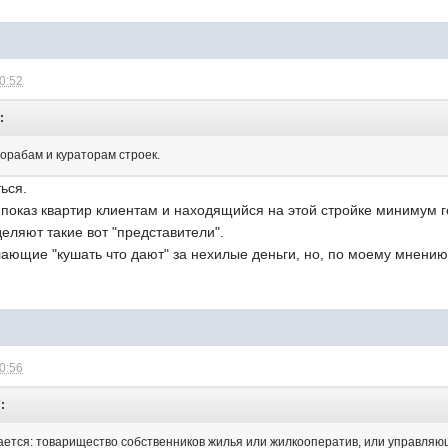
10:52
:
рорабам и кураторам строек.
ься.
показ квартир клиентам и находящийся на этой стройке минимум год,
ляют такие вот "представители".
лающие "кушать что дают" за нехилые деньги, но, по моему мнени
10:56
:
чается: товарищество собственников жилья или жилкооператив, или управляю