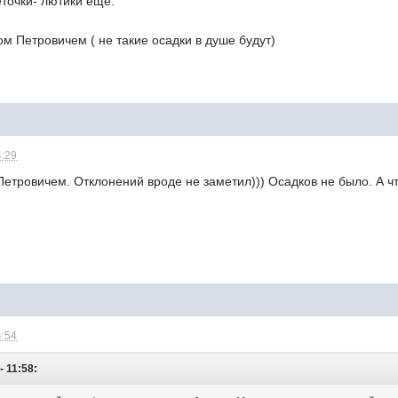
еточки- лютики ещё.
м Петровичем ( не такие осадки в душе будут)
4:29
етровичем. Отклонений вроде не заметил))) Осадков не было. А ч
4:54
- 11:58: