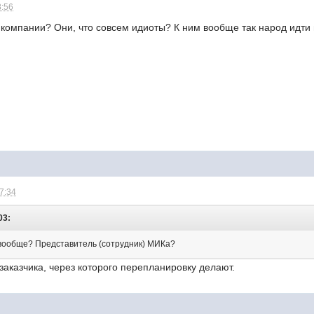
8:56
й компании? Они, что совсем идиоты? К ним вообще так народ идти
07:34
03:
 вообще? Представитель (сотрудник) МИКа?
 заказчика, через которого перепланировку делают.