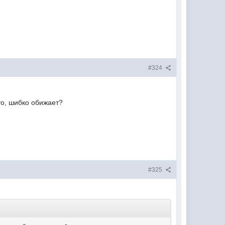
#324
то, шибко обижает?
#325