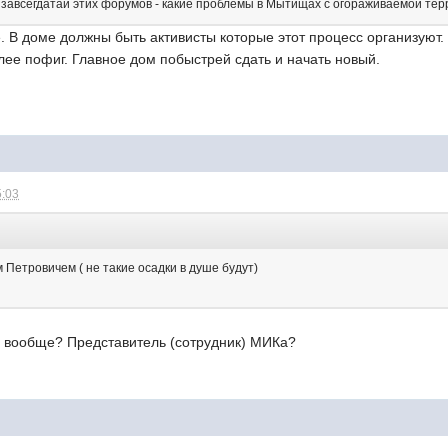
к завсегдатай этих форумов - какие проблемы в Мытищах с огораживаемой те
сё. В доме должны быть активисты которые этот процесс организуют.
ее пофиг. Главное дом побыстрей сдать и начать новый.
5:03
 Петровичем ( не такие осадки в душе будут)
ич вообще? Представитель (сотрудник) МИКа?