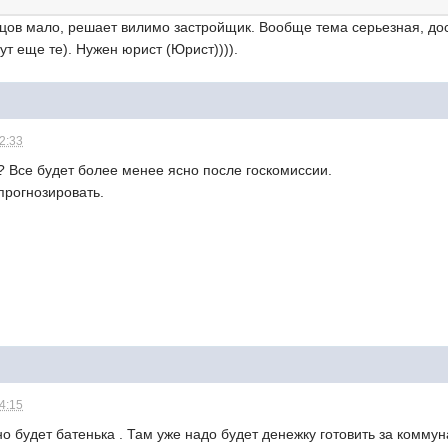
ьцов мало, решает вилимо застройщик. Вообще тема серьезная, до
ут еще те). Нужен юрист (Юрист)))).
12:33
? Все будет более менее ясно после госкомиссии.
прогнозировать.
14:15
 будет батенька . Там уже надо будет денежку готовить за коммунал