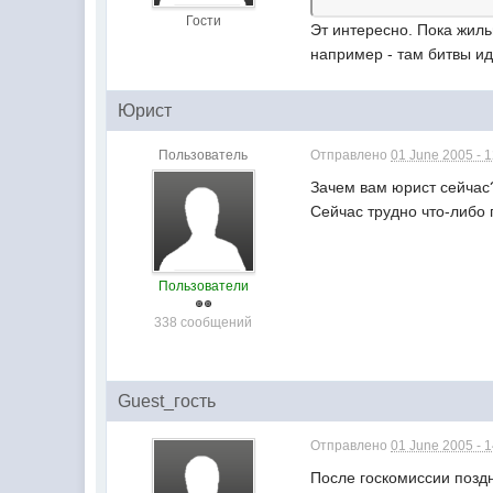
Гости
Эт интересно. Пока жил
например - там битвы ид
Юрист
Пользователь
Отправлено
01 June 2005 - 
Зачем вам юрист сейчас
Сейчас трудно что-либо 
Пользователи
338 сообщений
Guest_гость
Отправлено
01 June 2005 - 
После госкомиссии поздно