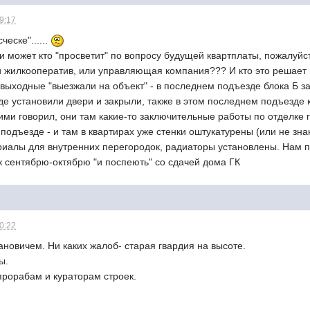
09:17
ческе"......
ки может кто "просветит" по вопросу будущей квартплаты, пожалуйс
 жилкооператив, или управляющая компания??? И кто это решает в
 выходные "выезжали на объект" - в последнем подъезде блока Б 
де установили двери и закрыли, также в этом последнем подъезде
ними говорил, они там какие-то заключительные работы по отделке г
-м подъезде - и там в квартирах уже стенки оштукатурены (или не зн
риалы для внутренних перегородок, радиаторы установлены. Нам п
 к сентябрю-октябрю "и поспеють" со сдачей дома ГК
10:22
новичем. Ни каких жалоб- старая гвардия на высоте.
ы.
 прорабам и кураторам строек.