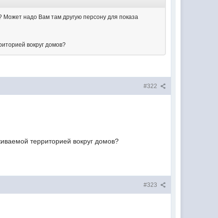
о? Может надо Вам там другую персону для показа
рриторией вокруг домов?
#322
аживаемой территорией вокруг домов?
#323