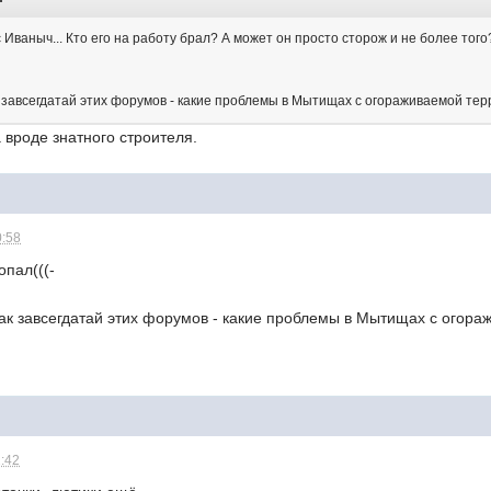
 Иваныч... Кто его на работу брал? А может он просто сторож и не более тог
к завсегдатай этих форумов - какие проблемы в Мытищах с огораживаемой те
а вроде знатного строителя.
0:58
опал(((-
как завсегдатай этих форумов - какие проблемы в Мытищах с огор
1:42