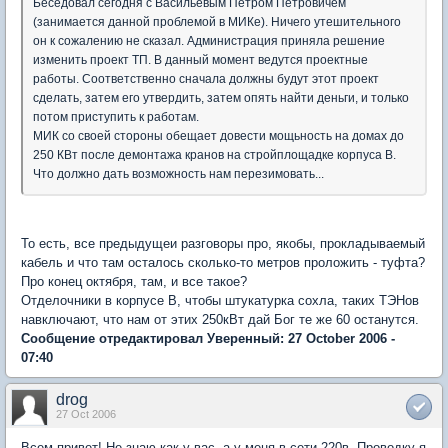
Беседовал сегодня с Васильевым Петром Петровичем
(занимается данной проблемой в МИКе). Ничего утешительного
он к сожалению не сказал. Администрация приняла решение
изменить проект ТП. В данный момент ведутся проектные
работы. Соответственно сначала должны будут этот проект
сделать, затем его утвердить, затем опять найти деньги, и только
потом приступить к работам.
МИК со своей стороны обещает довести мощьность на домах до
250 КВт после демонтажа кранов на стройплощадке корпуса В.
Что должно дать возможность нам перезимовать...
То есть, все предыдущеи разговоры про, якобы, прокладываемый
кабель и что там осталось сколько-то метров проложить - туфта?
Про конец октября, там, и все такое?
Отделочники в корпусе В, чтобы штукатурка сохла, таких ТЭНов
навключают, что нам от этих 250кВт дай Бог те же 60 останутся.
Сообщение отредактировал Уверенный: 27 October 2006 -
07:40
drog
27 Oct 2006
Всем привет! Не знаю как у вас, а у меня в сети 220в. Проводку я