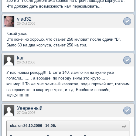
250 КВт после демонтажа кранов на стройплощадке корпуса В.
Что должно дать возможность нам перезимовать...
vlad32
26 Oct 2006
Какой ужас.
Это конечно хорошо, что станет 250 киловат после сдачи "В".
Было 60 на два корпуса, станет 250 на три.
kar
26 Oct 2006
У нас новый рекорд!!!! В сети 140, лампочки на кухне уже
погасли....... , а вообще, по поводу зимы это круто......
кошмар!!! То же мне элитный кваратал, воды горячей нет, готовим
на керосинке, в квартире мрак, и.т.д. Вообщем спасибо,
МИКУ!!!!!!!!!!
Уверенный
27 Oct 2006
uka, on 26.10.2006 - 16:06: