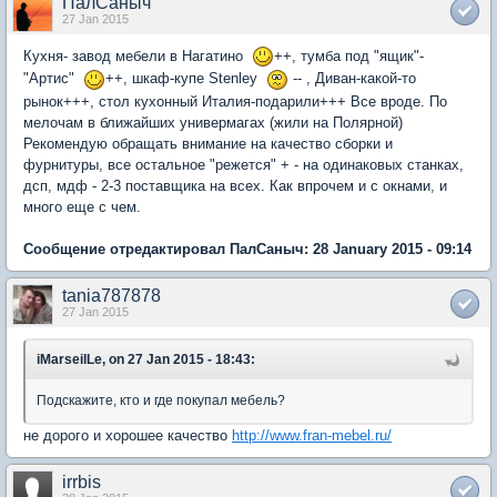
ПалСаныч
27 Jan 2015
Кухня- завод мебели в Нагатино
++, тумба под "ящик"-
"Артис"
++, шкаф-купе Stenley
-- , Диван-какой-то
рынок+++, стол кухонный Италия-подарили+++ Все вроде. По
мелочам в ближайших универмагах (жили на Полярной)
Рекомендую обращать внимание на качество сборки и
фурнитуры, все остальное "режется" + - на одинаковых станках,
дсп, мдф - 2-3 поставщика на всех. Как впрочем и с окнами, и
много еще с чем.
Сообщение отредактировал ПалСаныч: 28 January 2015 - 09:14
tania787878
27 Jan 2015
iMarseilLe, on 27 Jan 2015 - 18:43:
Подскажите, кто и где покупал мебель?
не дорого и хорошее качество
http://www.fran-mebel.ru/
irrbis