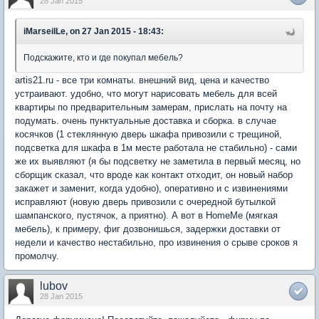
28 Jan 2015
iMarseilLe, on 27 Jan 2015 - 18:43:
Подскажите, кто и где покупал мебель?
artis21.ru - все три комнаты. внешний вид, цена и качество
устраивают. удобно, что могут нарисовать мебель для всей
квартиры по предварительным замерам, прислать на почту на
подумать. очень пунктуальные доставка и сборка. в случае
косячков (1 стеклянную дверь шкафа привозили с трещиной,
подсветка для шкафа в 1м месте работала не стабильно) - сами
же их выявляют (я бы подсветку не заметила в первый месяц, но
сборщик сказал, что вроде как контакт отходит, он новый набор
закажет и заменит, когда удобно), оперативно и с извинениями
исправляют (новую дверь привозили с очередной бутылкой
шампанского, пустячок, а приятно). А вот в HomeMe (мягкая
мебель), к примеру, фиг дозвонишься, задержки доставки от
недели и качество нестабильно, про извинения о срыве сроков я
промолчу.
lubov
28 Jan 2015