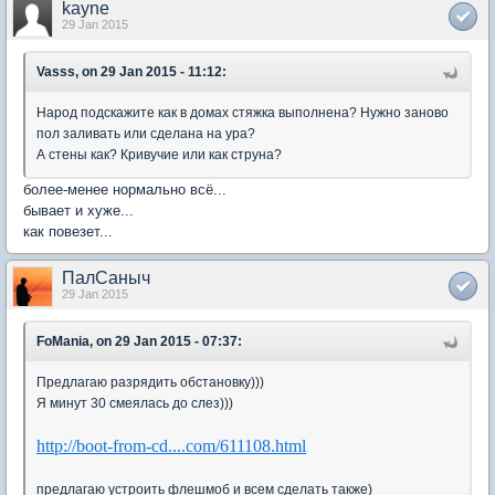
kayne
29 Jan 2015
Vasss, on 29 Jan 2015 - 11:12:
Народ подскажите как в домах стяжка выполнена? Нужно заново
пол заливать или сделана на ура?
А стены как? Кривучие или как струна?
более-менее нормально всё...
бывает и хуже...
как повезет...
ПалСаныч
29 Jan 2015
FoMania, on 29 Jan 2015 - 07:37:
Предлагаю разрядить обстановку)))
Я минут 30 смеялась до слез)))
http://boot-from-cd....com/611108.html
предлагаю устроить флешмоб и всем сделать также)