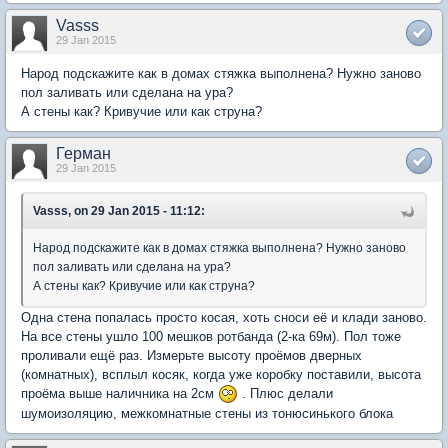
Vasss
29 Jan 2015
Народ подскажите как в домах стяжка выполнена? Нужно заново
пол заливать или сделана на ура?
А стены как? Кривучие или как струна?
Герман
29 Jan 2015
Vasss, on 29 Jan 2015 - 11:12:
Народ подскажите как в домах стяжка выполнена? Нужно заново
пол заливать или сделана на ура?
А стены как? Кривучие или как струна?
Одна стена попалась просто косая, хоть сноси её и клади заново.
На все стены ушло 100 мешков ротбанда (2-ка 69м). Пол тоже
проливали ещё раз. Измерьте высоту проёмов дверных
(комнатных), всплыл косяк, когда уже коробку поставили, высота
проёма выше наличника на 2см
. Плюс делали
шумоизоляцию, межкомнатные стены из тонюсинького блока