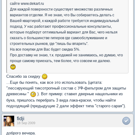
сайте www.dekart.ru
Для каждой поверхности существует множество различных
вариантов отделки. Я не знаю, что Вы собираетесь делать с
Вашей квартирой, к каждой работе требуется индивидуальный
подход. У нас работают профессиональные консультанты,
которые подберут оптимальный вариант для Вас, чего нельзя
сказать о большинстве гиперов где самообслуживание и
строительных рынков, где "лишь бы впарить".
На все покупки для Вас будет скидка 5%.
Про доставку не знаю, т.к. продажей не занимаюсь, но думаю, что
проще самому приехать, тем более, что совсем не далеко.
Спасибо за скидку
...Еще бы понять, как все это использовать (цитата:
"лессирующий тиксотропный состав с УФ-фильтром для защиты
древесины "
). Вот пример: ставил дверные нащельники из
бука, пришлось перебрать 3 вида лака-краски, чтобы найти
подходящий (предыдущие 2 дали эффект типа "старого сарая").
fidji
18 Sep 2009
доброго вечера.