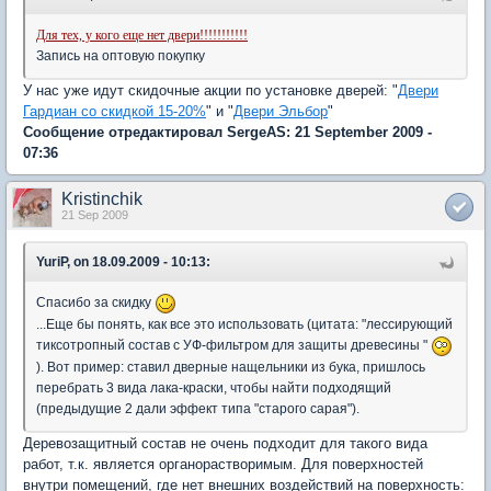
Для тех, у кого еще нет двери!!!!!!!!!!!
Запись на оптовую покупку
У нас уже идут скидочные акции по установке дверей: "
Двери
Гардиан со скидкой 15-20%
" и "
Двери Эльбор
"
Сообщение отредактировал SergeAS: 21 September 2009 -
07:36
Kristinchik
21 Sep 2009
YuriP, on 18.09.2009 - 10:13:
Спасибо за скидку
...Еще бы понять, как все это использовать (цитата: "лессирующий
тиксотропный состав с УФ-фильтром для защиты древесины "
). Вот пример: ставил дверные нащельники из бука, пришлось
перебрать 3 вида лака-краски, чтобы найти подходящий
(предыдущие 2 дали эффект типа "старого сарая").
Деревозащитный состав не очень подходит для такого вида
работ, т.к. является органорастворимым. Для поверхностей
внутри помещений, где нет внешних воздействий на поверхность: