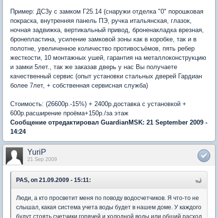
Пример: ДС3у с замком Г25.14 (снаружи отделка "0" порошковая
покраска, внутренняя панель ПЭ, ручка итальянская, глазок,
ночная задвижка, вертикальный привод, броненакладка врезная,
бронепластина, усиление замковой зоны как в коробке, так и в
полотне, увеличенное количество противосъёмов, пять ребер
жесткости, 10 монтажных ушей, гарантия на металлоконструкцию
и замки 5лет., так же заказав дверь у нас Вы получаете
качественный сервис (опыт установки стальных дверей Гардиан
более 7лет, + собственная сервисная служба)
Стоимость: (26600р.-15%) + 2400р.доставка с установкой +
600р.расширение проёма+150р./за этаж
Сообщение отредактировал GuardianMSK: 21 September 2009 -
14:24
YuriP
21 Sep 2009
PAS, on 21.09.2009 - 15:11:
Люди, а кто просветит меня по поводу водосчетчиков. Я что-то не
слышал, какая система учета воды будет в нашем доме. У каждого
будут стоять счетчики горячей и холодной воды или общий расход