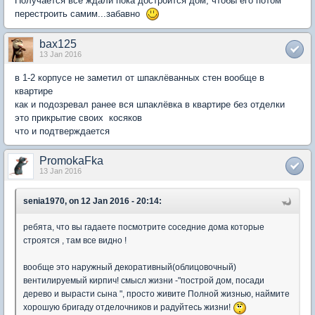
Получается все ждали пока достроится дом, чтобы его потом
перестроить самим...забавно
bax125
13 Jan 2016
в 1-2 корпусе не заметил от шпаклёванных стен вообще в
квартире
как и подозревал ранее вся шпаклёвка в квартире без отделки
это прикрытие своих косяков
что и подтверждается
PromokaFka
13 Jan 2016
senia1970, on 12 Jan 2016 - 20:14:
ребята, что вы гадаете посмотрите соседние дома которые
строятся , там все видно !
вообще это наружный декоративный(облицовочный)
вентилируемый кирпич! смысл жизни -"построй дом, посади
дерево и вырасти сына ", просто живите Полной жизнью, наймите
хорошую бригаду отделочников и радуйтесь жизни!