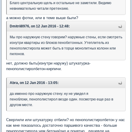
Благо центральную щель и остальные не заметили. Видимо
невнимательно читали претензию.
а можно фотки, или в теме выше были?
Dmitrii8976, on 12 Jan 2016 - 12:48:
Мы про наружную стену говорим? наружные стены, если смотреть
изнутри квартиры из блоков пенобетонных. Утеплитель из
пенополистирола может быть в торце монолитных колонн или
пилонов.
нет, должно быть(изнутри наружу) штукатурка-
пенополистиролбетон-кирпичи.
Abra, on 12 Jan 2016 - 13:05:
да именно про наружную стену. ну не увидел я
пеноблоки, пенополистирол везде один. посмотрю еще раз в
другом месте.
Сверлили или штукатурку отбили? но пенополистиролбетон у нас
как мне показалось достаточно паршивого качества - больше
пенополистирола чем бетона(оно и понятно, дешевле на