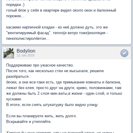
порядки..)
голый блок у себя в квартире видел около окон и балконный
порожек...
касаемо кирпичной кладки - из неё должно дуть, это же
"вентилируемый фасад". тепло(и ветро тоже)изоляция -
пенополистиролбетон...
Bodylion
12 Jan 2016
Поддерживаю про ужасное качество.
После того, как несколько стен не высыхали, решили
разобраться :
блоки, а они все-таки есть, где примыкание комнаты и балкона,
лежат без клея, просто друг на друге, криво, половинками, там
же должны быть 2 слоя мин.ваты,в жизни - один слой, и только
кусками.
В итоге, если снять штукатурку было видно улицу.
Если вы планируете жить, жить долго.
Вскрывайте и утепляйте.
Хорошо бы еще утеплить швы на внешней стене, но нужны