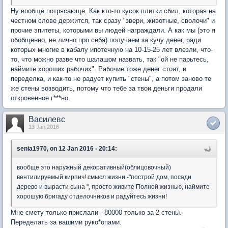
Ну вообще потрясающе. Как кто-то кусок плитки сбил, которая на
честном слове держится, так сразу "звери, животные, сволочи" и
прочие эпитеты, которыми вы людей награждали. А как мы (это я
обобщенно, не лично про себя) получаем за кучу денег, ради
которых многие в кабалу ипотечную на 10-15-25 лет влезли, что-
то, что можно разве что шалашом назвать, так "ой не парьтесь,
наймите хороших рабочих". Рабочие тоже денег стоят, и
переделка, и как-то не радует купить "стены", а потом заново те
же стены возводить, потому что тебе за твои деньги продали
откровенное г***но.
Василевс
13 Jan 2016
senia1970, on 12 Jan 2016 - 20:14:
вообще это наружный декоративный(облицовочный)
вентилируемый кирпич! смысл жизни -"построй дом, посади
дерево и вырасти сына ", просто живите Полной жизнью, наймите
хорошую бригаду отделочников и радуйтесь жизни!
Мне смету только прислали - 80000 только за 2 стены.
Переделать за вашими руко*опами.