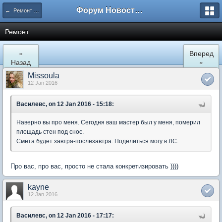
Форум Новостройки
← Ремонт и обустройство
Ремонт
«
Вперед
Назад
»
Missoula
12 Jan 2016
Василевс, on 12 Jan 2016 - 15:18:
Наверно вы про меня. Сегодня ваш мастер был у меня, померил
площадь стен под снос.
Смета будет завтра-послезавтра. Поделиться могу в ЛС.
Про вас, про вас, просто не стала конкретизировать ))))
kayne
12 Jan 2016
Василевс, on 12 Jan 2016 - 17:17: