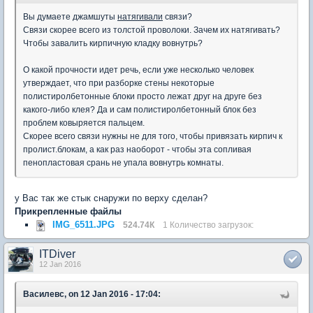
Вы думаете джамшуты
натягивали
связи?
Связи скорее всего из толстой проволоки. Зачем их натягивать?
Чтобы завалить кирпичную кладку вовнутрь?
О какой прочности идет речь, если уже несколько человек
утверждает, что при разборке стены некоторые
полистиролбетонные блоки просто лежат друг на друге без
какого-либо клея? Да и сам полистиролбетонный блок без
проблем ковыряется пальцем.
Скорее всего связи нужны не для того, чтобы привязать кирпич к
пролист.блокам, а как раз наоборот - чтобы эта сопливая
пенопластовая срань не упала вовнутрь комнаты.
у Вас так же стык снаружи по верху сделан?
Прикрепленные файлы
IMG_6511.JPG
524.74К
1 Количество загрузок:
ITDiver
12 Jan 2016
Василевс, on 12 Jan 2016 - 17:04: