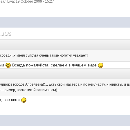
л Liya: 19 October 2009 - 15:27
- 12:39
оседи. У меня супруга очень такие ноготки уважает!
ями
Всегда пожалуйста, сделаем в лучшем виде
мирок в городе Апрелевка))... Есть свои мастера и по нейл-арту, и юристы, и
например, косметикой занимаюсь))...
м, все свои