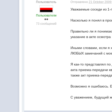
Пользователь
Отправлено
21 October 2009 
Уважаемые соседи из 1-г
Пользователи
Насколько я понял в про
73 сообщений
Правильно ли я понимаю
указание в акте осмотр
Иными словами, если я х
ЛЮБЫХ замечаний с мое
Я как-то представлял по
акта приема-передачи кв
также акт приема-переда
Возможно я ошибаюсь. Е
С уважением, будущий жи