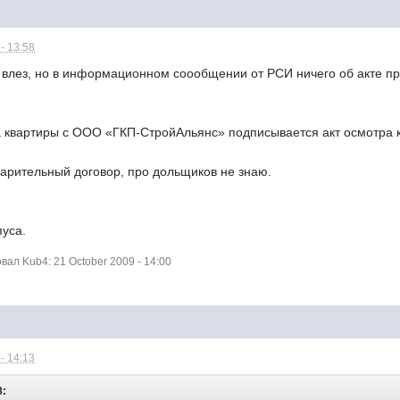
- 13:58
о влез, но в информационном соообщении от РСИ ничего об акте п
а квартиры с ООО «ГКП-СтройАльянс» подписывается акт осмотра 
дварительный договор, про дольщиков не знаю.
пуса.
ал Kub4: 21 October 2009 - 14:00
- 14:13
8: