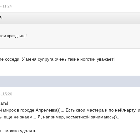
- 11:24
7:
шем празднике!
 соседи. У меня супруга очень такие ноготки уважает!
- 15:20
ать!
й мирок в городе Апрелевка))... Есть свои мастера и по нейл-арту,
ы еще не знаем... Я, например, косметикой занимаюсь))...
 - можно удалять...