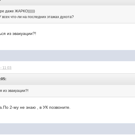
ире даже ЖАРКО))))))
 всех что-ли на последних этажах духота?
ся из эвакуации?!
- 11:03
:05:
я из эвакуации?!
да.По 2-му не знаю , в УК позвоните.