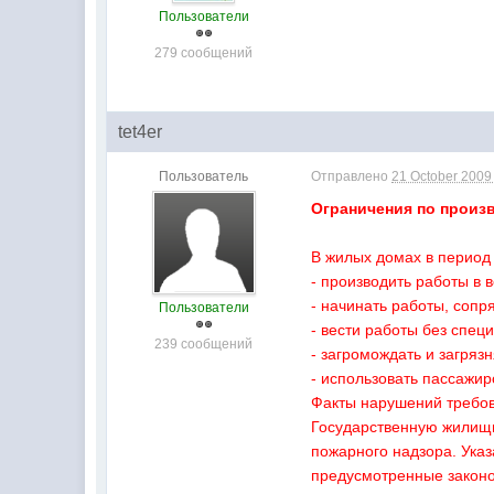
Пользователи
279 сообщений
tet4er
Пользователь
Отправлено
21 October 2009 
Ограничения по произ
В жилых домах в период
- производить работы в 
- начинать работы, сопр
Пользователи
- вести работы без сп
239 сообщений
- загромождать и загряз
- использовать пассажир
Факты нарушений требов
Государственную жилищн
пожарного надзора. Ука
предусмотренные законо