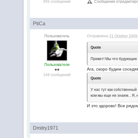
455 сообщений
Сообщение отредактирова
PtiCa
Пользователь
Отправлено
21 October 2009 
Quote
Привет! Мы что будующие с
Пользователи
Ага, скоро будем сосед
149 сообщений
Quote
У нас тут как собственный 
ком мы еще не знаем... Я, 
И это здорово! Все рядо
Dmitry1971