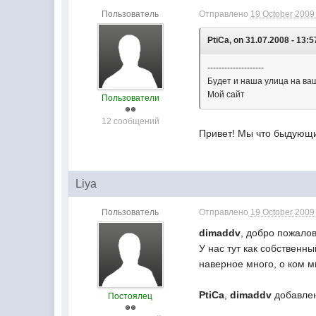
Пользователь
Отправлено
19 October 2009 
PtiCa, on 31.07.2008 - 13:5
--------------------
Будет и наша улица на ва
Мой сайт
Пользователи
12 сообщений
Привет! Мы что быдующие
Liya
Пользователь
Отправлено
19 October 2009 
dimaddv
, добро пожалов
У нас тут как собственны
наверное много, о ком м
PtiCa
,
dimaddv
добавлен
Постоялец