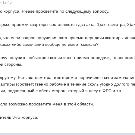
- 12:46
о корпуса. Please просветите по следующему вопросу.
цессе приемки квартиры составляются два акта: 1)акт осмотра; 2)
, что если вопрос получения акта приема-передачи квартиры явля
а каких-либо замечаний вообще не имеет смысла?
очу получить побыстрее ключи и акт приема-передачи, то акт осмот
й стороны.
 другому. Есть акт осмотра, в котором я перечисляю свои замечани
артиры (соответственно рабочие в течение сколь угодно долгого п
чи, подписанный с обеих сторон, который я несу в ФРС и т.п.
сли возможно просветите меня в этой области.
тель 3-го корпуса.