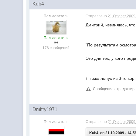
Kub4
Пользователь
Отправлено
21 October 2009 
Дмитрий, извиняюсь, чт
Пользователи
"По результатам осмотр
176 сообщений
Это для тех, у кого пре
Я тоже лопух из 3-го кор
Сообщение отредактиров
Dmitry1971
Пользователь
Отправлено
21 October 2009 
Kub4, on 21.10.2009 - 14:5