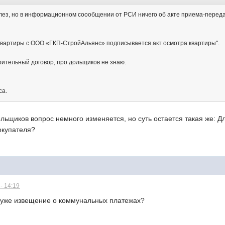
влез, но в информационном соообщении от РСИ ничего об акте приема-переда
квартиры с ООО «ГКП-СтройАльянс» подписывается акт осмотра квартиры".
арительный договор, про дольщиков не знаю.
са.
ьщиков вопрос немного изменяется, но суть остается такая же: Д
окупателя?
- 14:19
и уже извещение о коммунальных платежах?