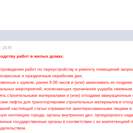
- 18:49
водству работ в жилых домах.
 проведения работ по переустройству и ремонту помещений запре
воскресные и праздничные нерабочие дни;
яженные с шумом, ранее 9.00 часов и (или) заканчивать их позднее 
ециальных мероприятий, исключающих причинение ущерба смежны
нять строительными материалами и (или) отходами эвакуационные 
ские лифты для транспортировки строительных материалов и отход
аний настоящей статьи отражаются заинтересованными лицами в 
ую инспекцию города, органы внутренних дел, прокурорского надз
занные государственные органы в соответствии с их компетенцией
дательством.