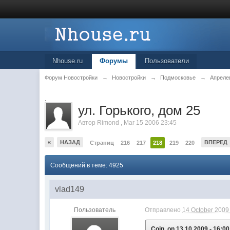
Nhouse.ru
Форумы
Пользователи
Форум Новостройки
→
Новостройки
→
Подмосковье
→
Апреле
.
ул. Горького, дом 25
Автор
Rimond
,
Mar 15 2006 23:45
«
НАЗАД
ВПЕРЕД
Страниц
216
217
218
219
220
Сообщений в теме: 4925
vlad149
Пользователь
Отправлено
14 October 2009 
Coin, on 13.10.2009 - 16:00