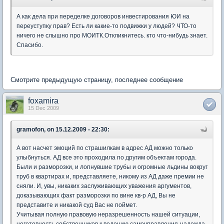
А как дела при переделке договоров инвестирования ЮИ на
переуступку прав? Есть ли какие-то подвижки у людей? ЧТО-то
ничего не слышно про МОИТК.Откликнитесь. кто что-нибудь знает.
Спасибо.
Смотрите предыдущую страницу, последнее сообщение
foxamira
15 Dec 2009
gramofon, on 15.12.2009 - 22:30:
А вот насчет эмоций по страшилкам в адрес АД можно только
улыбнуться. АД все это проходила по другим объектам города.
Были и разморозки, и лопнувшие трубы и огромные льдины вокруг
труб в квартирах и, представляете, никому из АД даже премии не
сняли. И, увы, никаких заслуживающих уважения аргументов,
доказывающих факт разморозки по вине кв-р АД, Вы не
представите и никакой суд Вас не поймет.
Учитывая полную правовую неразрешенность нашей ситуации,
неготовность собственников к ведению самоуправления-надежда