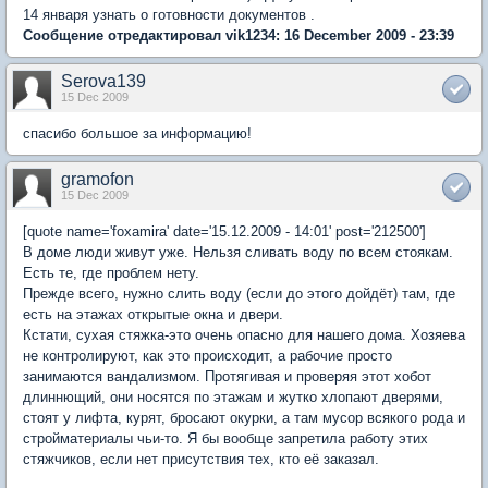
14 января узнать о готовности документов .
Сообщение отредактировал vik1234: 16 December 2009 - 23:39
Serova139
15 Dec 2009
спасибо большое за информацию!
gramofon
15 Dec 2009
[quote name='foxamira' date='15.12.2009 - 14:01' post='212500']
В доме люди живут уже. Нельзя сливать воду по всем стоякам.
Есть те, где проблем нету.
Прежде всего, нужно слить воду (если до этого дойдёт) там, где
есть на этажах открытые окна и двери.
Кстати, сухая стяжка-это очень опасно для нашего дома. Хозяева
не контролируют, как это происходит, а рабочие просто
занимаются вандализмом. Протягивая и проверяя этот хобот
длиннющий, они носятся по этажам и жутко хлопают дверями,
стоят у лифта, курят, бросают окурки, а там мусор всякого рода и
стройматериалы чьи-то. Я бы вообще запретила работу этих
стяжчиков, если нет присутствия тех, кто её заказал.