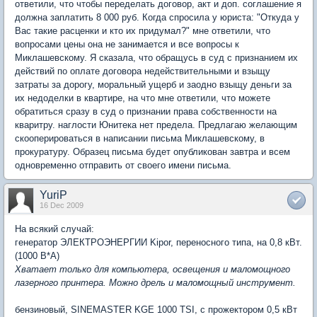
ответили, что чтобы переделать договор, акт и доп. соглашение я
должна заплатить 8 000 руб. Когда спросила у юриста: "Откуда у
Вас такие расценки и кто их придумал?" мне ответили, что
вопросами цены она не занимается и все вопросы к
Миклашевскому. Я сказала, что обращусь в суд с признанием их
действий по оплате договора недействительными и взыщу
затраты за дорогу, моральный ущерб и заодно взыщу деньги за
их недоделки в квартире, на что мне ответили, что можете
обратиться сразу в суд о признании права собственности на
кваритру. наглости Юнитека нет предела. Предлагаю желающим
скооперироваться в написании письма Миклашевскому, в
прокуратуру. Образец письма будет опубликован завтра и всем
одновременно отправить от своего имени письма.
YuriP
16 Dec 2009
На всякий случай:
генератор ЭЛЕКТРОЭНЕРГИИ Kipor, переносного типа, на 0,8 кВт.
(1000 В*А)
Хватает только для компьютера, освещения и маломощного
лазерного принтера. Можно дрель и маломощный инструмент.
бензиновый, SINEMASTER KGE 1000 TSI, с прожектором 0,5 кВт