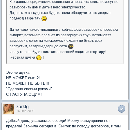
Как данные юридические основания и права человека помогут не
разморозить дом и дать в него электричество.
Да, а с кем вы судиться будете, если обнаружите что дверь в
подъезд закрыта?
Да не надо никого упрашивать, сейчас дом разморозит, проводка
выгорит, потом его прольет из развернутых труб, потом опят
заморозит, денег на консьержек и охрану не будет, всех
распустим, заварим двери до лета
и не у кого не будет никаких оснований ходить в квартиру!
[нервная шутка
]
Это не шутка.
НЕ МОЖЕТ быть?!
НЕ МОЖЕТ НЕ БЫТЬ!!!
"Сделано своими руками".
С НАСТУПАЮЩИМ!
zarklg
16 Dec 2009
Добрый день, уважаемые соседи! Моему возмущению нет
предела! Звонила сегодня в Юнитек по поводу договоров, и там