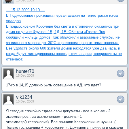
15 Dec 2009
— 15.12.2009 19:10 —
В Подмосковье произошла первая авария на теплотрассе из-за
холодов
В подмосковном Королеве без света и отопления оказались три
дома на улице Фрунзе: 1Б, 1Д, 1Е. Об этом «Газете.Ru»
сообщили жильцы домов. Как объяснили аварийные службы, из-
за сильного мороза до -30°С «произошел прорыв теплотрассы».
Без удобств около 600 жители домов находятся уже два часа, и
когда будут ликвидированы последствия аварии, специалисты не
отвечают.
hunter70
15 Dec 2009
17-го в 14,15 должно быть совещание в АД. кто идет?
vik1234
15 Dec 2009
Я сегодня спокойно сдала свои докуметы - все в кол-ве - 2
экземпляров , за исключением - дог.инв.- 1
экземпляр(+ксерокопия). Все приняли.Ксерокопии не нужны .(
Только госпошлина + ксерокопия ) . Документы приняли и сказали