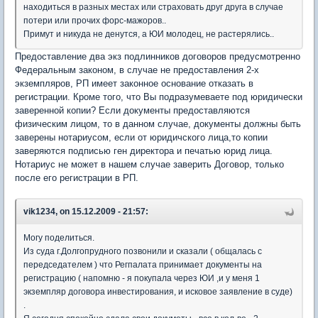
находиться в разных местах или страховать друг друга в случае
потери или прочих форс-мажоров..
Примут и никуда не денутся, а ЮИ молодец, не растерялись..
Предоставление два экз подлинников договоров предусмотренно
Федеральным законом, в случае не предоставления 2-х
экземпляров, РП имеет законное основание отказать в
регистрации. Кроме того, что Вы подразумеваете под юридически
заверенной копии? Если документы предоставляются
физическим лицом, то в данном случае, документы должны быть
заверены нотариусом, если от юридичского лица,то копии
заверяются подписью ген директора и печатью юрид лица.
Нотариус не может в нашем случае заверить Договор, только
после его регистрации в РП.
vik1234, on 15.12.2009 - 21:57:
Могу поделиться.
Из суда г.Долгопрудного позвонили и сказали ( общалась с
передседателем ) что Регпалата принимает документы на
регистрацию ( напомню - я покупала через ЮИ ,и у меня 1
экземпляр договора инвестирования, и исковое заявление в суде)
.