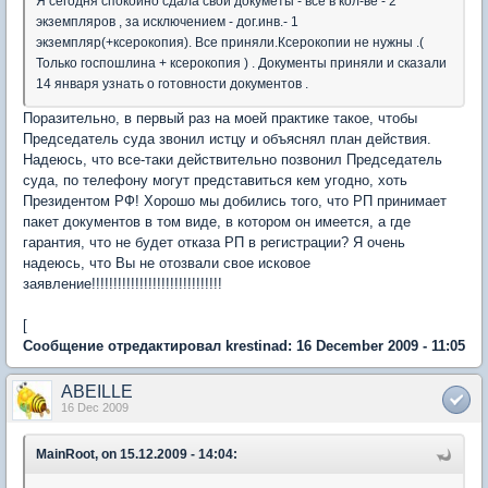
Я сегодня спокойно сдала свои докуметы - все в кол-ве - 2
экземпляров , за исключением - дог.инв.- 1
экземпляр(+ксерокопия). Все приняли.Ксерокопии не нужны .(
Только госпошлина + ксерокопия ) . Документы приняли и сказали
14 января узнать о готовности документов .
Поразительно, в первый раз на моей практике такое, чтобы
Председатель суда звонил истцу и объяснял план действия.
Надеюсь, что все-таки действительно позвонил Председатель
суда, по телефону могут представиться кем угодно, хоть
Президентом РФ! Хорошо мы добились того, что РП принимает
пакет документов в том виде, в котором он имеется, а где
гарантия, что не будет отказа РП в регистрации? Я очень
надеюсь, что Вы не отозвали свое исковое
заявление!!!!!!!!!!!!!!!!!!!!!!!!!!!!!!
[
Сообщение отредактировал krestinad: 16 December 2009 - 11:05
ABEILLE
16 Dec 2009
MainRoot, on 15.12.2009 - 14:04: