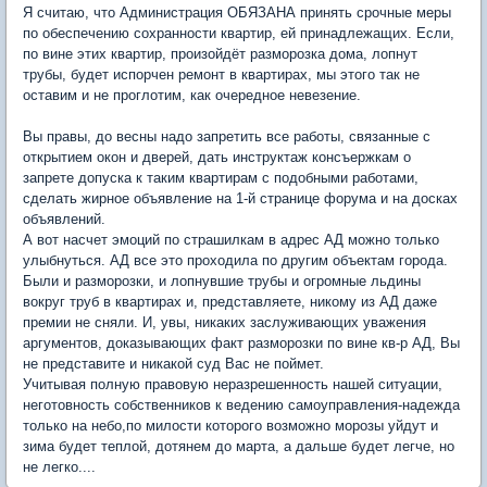
Я считаю, что Администрация ОБЯЗАНА принять срочные меры
по обеспечению сохранности квартир, ей принадлежащих. Если,
по вине этих квартир, произойдёт разморозка дома, лопнут
трубы, будет испорчен ремонт в квартирах, мы этого так не
оставим и не проглотим, как очередное невезение.
Вы правы, до весны надо запретить все работы, связанные с
открытием окон и дверей, дать инструктаж консъержкам о
запрете допуска к таким квартирам с подобными работами,
сделать жирное объявление на 1-й странице форума и на досках
объявлений.
А вот насчет эмоций по страшилкам в адрес АД можно только
улыбнуться. АД все это проходила по другим объектам города.
Были и разморозки, и лопнувшие трубы и огромные льдины
вокруг труб в квартирах и, представляете, никому из АД даже
премии не сняли. И, увы, никаких заслуживающих уважения
аргументов, доказывающих факт разморозки по вине кв-р АД, Вы
не представите и никакой суд Вас не поймет.
Учитывая полную правовую неразрешенность нашей ситуации,
неготовность собственников к ведению самоуправления-надежда
только на небо,по милости которого возможно морозы уйдут и
зима будет теплой, дотянем до марта, а дальше будет легче, но
не легко....