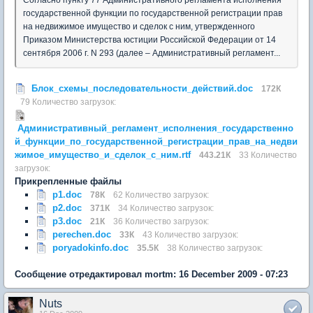
государственной функции по государственной регистрации прав
на недвижимое имущество и сделок с ним, утвержденного
Приказом Министерства юстиции Российской Федерации от 14
сентября 2006 г. N 293 (далее – Административный регламент...
Блок_схемы_последовательности_действий.doc
172К
79 Количество загрузок:
Административный_регламент_исполнения_государственно
й_функции_по_государственной_регистрации_прав_на_недви
жимое_имущество_и_сделок_с_ним.rtf
443.21К
33 Количество
загрузок:
Прикрепленные файлы
p1.doc
78К
62 Количество загрузок:
p2.doc
371К
34 Количество загрузок:
p3.doc
21К
36 Количество загрузок:
perechen.doc
33К
43 Количество загрузок:
poryadokinfo.doc
35.5К
38 Количество загрузок:
Сообщение отредактировал mortm: 16 December 2009 - 07:23
Nuts