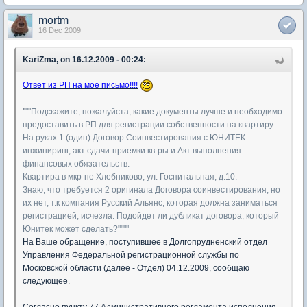
mortm
16 Dec 2009
KariZma, on 16.12.2009 - 00:24:
Ответ из РП на мое письмо!!!!
"
""Подскажите, пожалуйста, какие документы лучше и необходимо
предоставить в РП для регистрации собственности на квартиру.
На руках 1 (один) Договор Соинвестирования с ЮНИТЕК-
инжиниринг, акт сдачи-приемки кв-ры и Акт выполнения
финансовых обязательств.
Квартира в мкр-не Хлебниково, ул. Госпитальная, д.10.
Знаю, что требуется 2 оригинала Договора соинвестирования, но
их нет, т.к компания Русский Альянс, которая должна заниматься
регистрацией, исчезла. Подойдет ли дубликат договора, который
Юнитек может сделать?""""
На Ваше обращение, поступившее в Долгопрудненский отдел
Управления Федеральной регистрационной службы по
Московской области (далее - Отдел) 04.12.2009, сообщаю
следующее.
Согласно пункту 77 Административного регламента исполнения