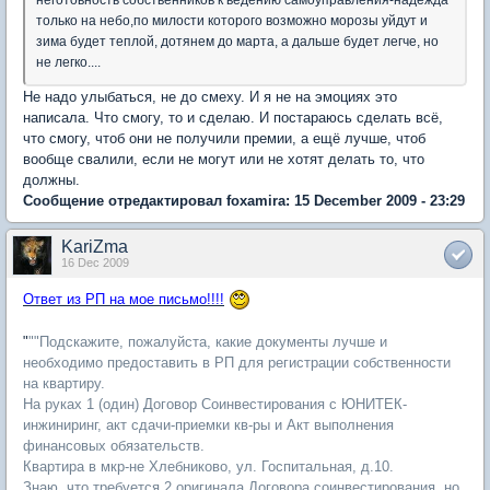
только на небо,по милости которого возможно морозы уйдут и
зима будет теплой, дотянем до марта, а дальше будет легче, но
не легко....
Не надо улыбаться, не до смеху. И я не на эмоциях это
написала. Что смогу, то и сделаю. И постараюсь сделать всё,
что смогу, чтоб они не получили премии, а ещё лучше, чтоб
вообще свалили, если не могут или не хотят делать то, что
должны.
Сообщение отредактировал foxamira: 15 December 2009 - 23:29
KariZma
16 Dec 2009
Ответ из РП на мое письмо!!!!
"
""Подскажите, пожалуйста, какие документы лучше и
необходимо предоставить в РП для регистрации собственности
на квартиру.
На руках 1 (один) Договор Соинвестирования с ЮНИТЕК-
инжиниринг, акт сдачи-приемки кв-ры и Акт выполнения
финансовых обязательств.
Квартира в мкр-не Хлебниково, ул. Госпитальная, д.10.
Знаю, что требуется 2 оригинала Договора соинвестирования, но