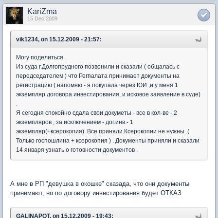
KariZma
15 Dec 2009
vik1234, on 15.12.2009 - 21:57:
Могу поделиться.
Из суда г.Долгопрудного позвонили и сказали ( общалась с
передседателем ) что Регпалата принимает документы на
регистрацию ( напомню - я покупала через ЮИ ,и у меня 1
экземпляр договора инвестирования, и исковое заявление в суде)
.
Я сегодня спокойно сдала свои докуметы - все в кол-ве - 2
экземпляров , за исключением - дог.инв.- 1
экземпляр(+ксерокопия). Все приняли.Ксерокопии не нужны .(
Только госпошлина + ксерокопия ) . Документы приняли и сказали
14 января узнать о готовности документов .
А мне в РП "девушка в окошке" сказада, что они документы
принимают, но по договору инвестирования будет ОТКАЗ
GALINAPOT, on 15.12.2009 - 19:43: