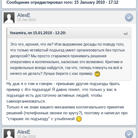
Сообщение отредактировал roro: 15 January 2010 - 17:12
AlexE
15 Jan 2010
foxamira, on 15.01.2010 - 12:20:
Это что, ирония, что ли? Или выражение досады по поводу того,
что только четвёртый подъезд умеет организоваться без пустых
дискуссий? Мы просто стараемся принимать решения
оперативно и коллегиально, насколько это возможно. Критики и
недовольные всегда найдутся, так что, теперь плюнуть на всё и
ничего не делать? Лучше берите с нас пример.
Ну дык я о том и говорю - призываю другие подъезды брать
пример с 4го подъезда! Я давно понял, что только у вас в
подъезде есть достаточно активных людей, чтобы
самоорганизоваться.
Только я не знаю вашего механизма коллегиального принятия
решений (телефонные звонки по кругу?), поэтому и написал про
"старших по подъезду" с улыбочкой
AlexE
15 Jan 2010