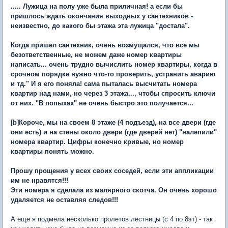
..... Лужица на полу уже была приличная! а если бы
пришлось ждать окончания выходных у сантехников -
неизвестно, до какого бы этажа эта лужица "достала".
Когда пришел сантехник, очень возмущался, что все мы
безответственные, не можем даже номер квартиры
написать... очень трудно вычислить номер квартиры, когда в
срочном порядке нужно что-то проверить, устранить аварию
и тд." И я его поняла! сама пыталась высчитать номера
квартир над нами, но через 3 этажа..., чтобы спросить ключи
от них. "В попыхах" не очень быстро это получается...
[b]Короче, мы на своем 8 этаже (4 подъезд), на все двери (где
они есть) и на стены около двери (где дверей нет) "налепили"
номера квартир. Цифры конечно кривые, но номер
квартиры понять можно.
Прошу прощения у всех своих соседей, если эти аппликации
им не нравятся!!!
Эти номера я сделала из малярного скотча. Он очень хорошо
удаляется не оставляя следов!!!
А еще я подмела несколько пролетов лестницы (с 4 по 8эт) - так