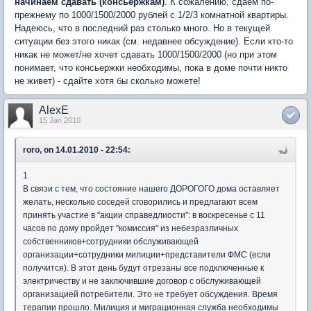
начинаем сдавать (консьержкам)
. К сожалению, сдаем по-
прежнему по 1000/1500/2000 рублей с 1/2/3 комнатной квартиры.
Надеюсь, что в последний раз столько много. Но в текущей
ситуации без этого никак (см. недавнее обсуждение). Если кто-то
никак не может/не хочет сдавать 1000/1500/2000 (но при этом
понимает, что консьержки необходимы, пока в доме почти никто
не живет) - сдайте хотя бы сколько можете!
AlexE
15 Jan 2010
roro, on 14.01.2010 - 22:54:
1
В связи с тем, что состояние нашего ДОРОГОГО дома оставляет
желать, несколько соседей сговорились и предлагают всем
принять участие в "акции справедлиости": в воскресенье с 11
часов по дому пройдет "комиссия" из небезразличных
собственников+сотрудники обслуживающей
организации+сотрудники милиции+представители ФМС (если
получится). В этот день будут отрезаны все подключенные к
электричеству и не заключившие договор с обслуживающей
организацией потребители. Это не требует обсуждения. Время
терапии прошло. Милиция и миграционная служба необходимы