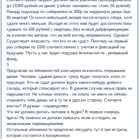
до 21000 рублей на двоих (сейчас человеко-час стоит 50 рублей).
Рекорд подъезда по собираемости 300р на чердачную дверь был
46 квартир! Остался небольшой резерв после второго сбора, хотя
сдали много меньше. Исходя из этого нам будет достаточно пока
сдавать по 500 рублей с квартиры (без всякой дифференциации
за количество метров, что на мой взгляд неправильно). Однако!
Существует опасность, что кто-то не сдаст. Поэтому на первый
раз соберем по 1000 соответственно с учетом и фиксацией на
будущее. Пусть у нас будет подушка безопасности - резервный
фонд.
3.
Предлагаю из обязанностей консъержа исключить открывание
двери. Человек, сдавая деньги, сразу будет получать ключ от
подъезда. Кто не сдал должен ждать какого-нибудь доброго
соседа, который спонсирует его. В данном случае ничьи права не
нарушаются. Не хочешь платить - не плати, но никто не обязан
открывать тебе дверь ни в ту ни в другую сторону. Считаете
жестко? Я думаю - справедливо.
Что же должен делать человек в будке? В первую очередь
бдеть! Ну конечно он должен помогать всем и следить за
незаконными перемещениями.
Остальные обязанности предлагаю обсудить тут и при встрече,
которая состоится в воскресенье.