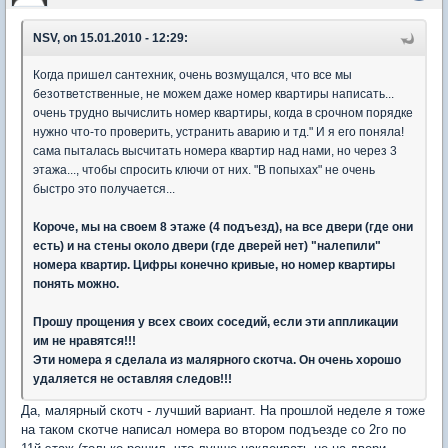
NSV, on 15.01.2010 - 12:29:
Когда пришел сантехник, очень возмущался, что все мы
безответственные, не можем даже номер квартиры написать...
очень трудно вычислить номер квартиры, когда в срочном порядке
нужно что-то проверить, устранить аварию и тд." И я его поняла!
сама пыталась высчитать номера квартир над нами, но через 3
этажа..., чтобы спросить ключи от них. "В попыхах" не очень
быстро это получается...
Короче, мы на своем 8 этаже (4 подъезд), на все двери (где они
есть) и на стены около двери (где дверей нет) "налепили"
номера квартир. Цифры конечно кривые, но номер квартиры
понять можно.
Прошу прощения у всех своих соседий, если эти аппликации
им не нравятся!!!
Эти номера я сделала из малярного скотча. Он очень хорошо
удаляется не оставляя следов!!!
Да, малярный скотч - лучший вариант. На прошлой неделе я тоже
на таком скотче написал номера во втором подъезде со 2го по