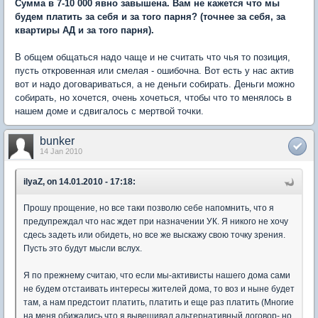
Сумма в 7-10 000 явно завышена. Вам не кажется что мы
будем платить за себя и за того парня? (точнее за себя, за
квартиры АД и за того парня).
В общем общаться надо чаще и не считать что чья то позиция,
пусть откровенная или смелая - ошибочна. Вот есть у нас актив
вот и надо договариваться, а не деньги собирать. Деньги можно
собирать, но хочется, очень хочеться, чтобы что то менялось в
нашем доме и сдвигалось с мертвой точки.
bunker
14 Jan 2010
ilyaZ, on 14.01.2010 - 17:18:
Прошу прощение, но все таки позволю себе напомнить, что я
предупреждал что нас ждет при назначении УК. Я никого не хочу
сдесь задеть или обидеть, но все же выскажу свою точку зрения.
Пусть это будут мысли вслух.
Я по прежнему считаю, что если мы-активисты нашего дома сами
не будем отстаивать интересы жителей дома, то воз и ныне будет
там, а нам предстоит платить, платить и еще раз платить (Многие
на меня обижались что я вывешивал альтернативный договор- но