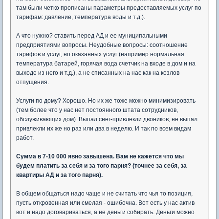
там были четко прописаны параметры предоставляемых услуг по
тарифам: давление, температура воды и т.д.).
А что нужно? ставить перед АД и ее муниципальными
предприятиями вопросы. Неудобные вопросы: соотношение
тарифов и услуг, но оказанных услуг (например нормальная
температура батарей, горячая вода счетчик на входе в дом и на
выходе из него и т.д.), а не списанных на нас как на козлов
отпущения.
Услуги по дому? Хорошо. Но их же тоже можно минимизировать
(тем более что у нас нет постоянного штата сотрудников,
обслуживающих дом). Выпал снег-привлекли двоников, не выпал
привлекли их же но раз или два в неделю. И так по всем видам
работ.
Сумма в 7-10 000 явно завышена. Вам не кажется что мы
будем платить за себя и за того парня? (точнее за себя, за
квартиры АД и за того парня).
В общем общаться надо чаще и не считать что чья то позиция,
пусть откровенная или смелая - ошибочна. Вот есть у нас актив
вот и надо договариваться, а не деньги собирать. Деньги можно