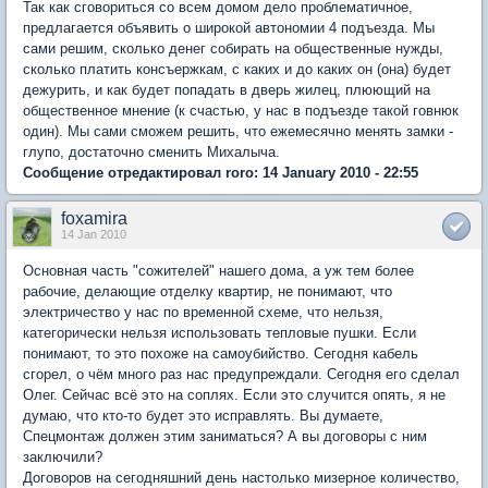
Так как сговориться со всем домом дело проблематичное,
предлагается объявить о широкой автономии 4 подъезда. Мы
сами решим, сколько денег собирать на общественные нужды,
сколько платить консъержкам, с каких и до каких он (она) будет
дежурить, и как будет попадать в дверь жилец, плюющий на
общественное мнение (к счастью, у нас в подъезде такой говнюк
один). Мы сами сможем решить, что ежемесячно менять замки -
глупо, достаточно сменить Михалыча.
Сообщение отредактировал roro: 14 January 2010 - 22:55
foxamira
14 Jan 2010
Основная часть "сожителей" нашего дома, а уж тем более
рабочие, делающие отделку квартир, не понимают, что
электричество у нас по временной схеме, что нельзя,
категорически нельзя использовать тепловые пушки. Если
понимают, то это похоже на самоубийство. Сегодня кабель
сгорел, о чём много раз нас предупреждали. Сегодня его сделал
Олег. Сейчас всё это на соплях. Если это случится опять, я не
думаю, что кто-то будет это исправлять. Вы думаете,
Спецмонтаж должен этим заниматься? А вы договоры с ним
заключили?
Договоров на сегодняшний день настолько мизерное количество,