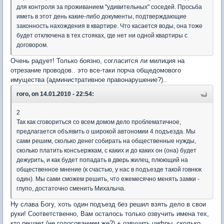
для контроля за проживанием "удивительных" соседей. Просьба
иметь в этот день какие-либо документы, подтверждающие
законность нахождения в квартире. Что касается воды, она тоже
будет отключена в тех стояках, где нет ни одной квартиры с
договором.
Очень радует! Только боязно, согласится ли милиция на
отрезание проводов.. это все-таки порча общедомового
имущества (административное правонарушение?)..
roro, on 14.01.2010 - 22:54:
2
Так как сговориться со всем домом дело проблематичное,
предлагается объявить о широкой автономии 4 подъезда. Мы
сами решим, сколько денег собирать на общественные нужды,
сколько платить консъержкам, с каких и до каких он (она) будет
дежурить, и как будет попадать в дверь жилец, плюющий на
общественное мнение (к счастью, у нас в подъезде такой говнюк
один). Мы сами сможем решить, что ежемесячно менять замки -
глупо, достаточно сменить Михалыча.
Ну слава Богу, хоть один подъезд без решил взять дело в свои
руки! Соответственно, Вам осталось только озвучить имена тех,
кто решает (не голосованием же?) + озвучить цифры, сколько