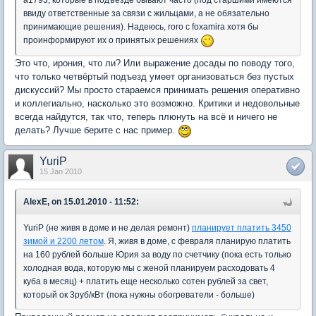
a1793, которые в подъезде бывают часто (под старшими имеются
ввиду ответственные за связи с жильцами, а не обязательно
принимающие решения). Надеюсь, roro с foxamira хотя бы
проинформируют их о принятых решениях
Это что, ирония, что ли? Или выражение досады по поводу того,
что только четвёртый подъезд умеет организоваться без пустых
дискуссий? Мы просто стараемся принимать решения оперативно
и коллегиально, насколько это возможно. Критики и недовольные
всегда найдутся, так что, теперь плюнуть на всё и ничего не
делать? Лучше берите с нас пример.
YuriP
15 Jan 2010
AlexE, on 15.01.2010 - 11:52:
YuriP (не живя в доме и не делая ремонт)
планирует платить 3450
зимой и 2200 летом
. Я, живя в доме, с февраля планирую платить
на 160 рублей больше Юрия за воду по счетчику (пока есть только
холодная вода, которую мы с женой планируем расходовать 4
куба в месяц) + платить еще несколько сотен рублей за свет,
который ок 3руб/кВт (пока нужны обогреватели - больше)