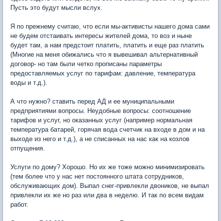
Пусть это будут мысли вслух.
Я по прежнему считаю, что если мы-активисты нашего дома сами
не будем отстаивать интересы жителей дома, то воз и ныне
будет там, а нам предстоит платить, платить и еще раз платить
(Многие на меня обижались что я вывешивал альтернативный
договор- но там были четко прописаны параметры
предоставляемых услуг по тарифам: давление, температура
воды и т.д.).
А что нужно? ставить перед АД и ее муниципальными
предприятиями вопросы. Неудобные вопросы: соотношение
тарифов и услуг, но оказанных услуг (например нормальная
температура батарей, горячая вода счетчик на входе в дом и на
выходе из него и т.д.), а не списанных на нас как на козлов
отпущения.
Услуги по дому? Хорошо. Но их же тоже можно минимизировать
(тем более что у нас нет постоянного штата сотрудников,
обслуживающих дом). Выпал снег-привлекли двоников, не выпал
привлекли их же но раз или два в неделю. И так по всем видам
работ.