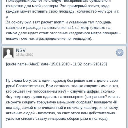
Приведенный расчет не следует воспринимать буквально и
конкретно для моей квартиры. Это примерный расчет, куда
каждый может вставить свою площадь, количество жильцов и т.
д.
За основу был взят расчет mortm и указанные там площадь
квартиры и расходы на отопление на 1 кв. метр (сколько на
самом деле будет стоит отопление квадратного метра площади -
покажет счетчик и распределение по площадям).
NSV
15 Jan 2010
[quote name='AlexE' date='15.01.2010 - 11:32' post='216125']
Ну слава Богу, хоть один подъезд без решил взять дело в свои
руки! Соответственно, Вам осталось только озвучить имена тех,
кто решает (не голосованием же?) + озвучить цифры, сколько
4му подъезду нужно сдавать на консьержек (как раньше? или вы
сможете собрать требуемую меньшими сборами? вообще-то 4й
подъезд самый многочисленный и по числу квартир, и по числу
активных людей - возможно, за счет этого вам действительно
удастся снизить ставку январских сборов раза в полтора).