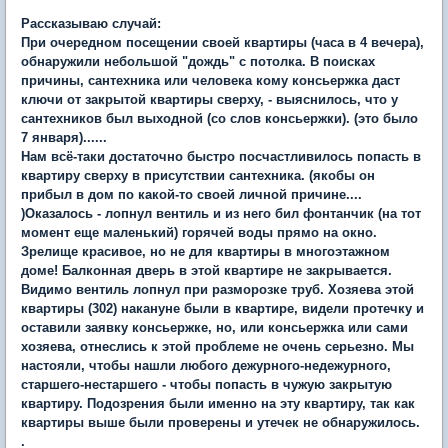
Рассказываю случай:
При очередном посещении своей квартиры (часа в 4 вечера),
обнаружили небольшой "дождь" с потолка. В поисках
причины, сантехника или человека кому консьержка даст
ключи от закрытой квартиры сверху, - выяснилось, что у
сантехников был выходной (со слов консьержки). (это было
7 января)......
Нам всё-таки достаточно быстро посчастливилось попасть в
квартиру сверху в присутствии сантехника. (якобы он
прибыл в дом по какой-то своей личной причине....
)Оказалось - лопнул вентиль и из него бил фонтанчик (на тот
момент еще маленький) горячей воды прямо на окно.
Зрелище красивое, но не для квартиры в многоэтажном
доме! Балконная дверь в этой квартире не закрывается.
Видимо вентиль лопнул при разморозке труб. Хозяева этой
квартиры (302) накануне были в квартире, видели протечку и
оставили заявку консьержке, но, или консьержка или сами
хозяева, отнеслись к этой проблеме не очень серьезно. Мы
настояли, чтобы нашли любого дежурного-недежурного,
старшего-нестаршего - чтобы попасть в чужую закрытую
квартиру. Подозрения были именно на эту квартиру, так как
квартиры выше были проверены и утечек не обнаружилось.
.