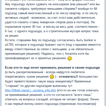
4му подъезду нужно сдавать на консьержек (как раньше? или вы
сможете собрать требуемую меньшими сборами? вообще-то 4й
подъезд самый многочисленный и по числу квартир, и по числу
активных людей - возможно, за счет этого вам действительно
удастся снизить ставку январских сборов раза в полтора). На
охранников нужно 30 тыс. в месяц на весь дом, соответственно -
6 тыс. с одного подъезда; а о строительном мусоре вопрос пока
не решен.
Кстати, старшими 4му по подъезду согласились быть bunker и
a1793, которые в подъезде бывают часто (под старшими имеются
ввиду ответственные за связи с жильцами, а не обязательно
принимающие решения). Надеюсь, roro с foxamira хотя бы
проинформируют их о принятых решениях
Если кто-то еще хочет принимать решения в своем подъезде
(и быть раскритикованным - всегда найдутся любители
покритиковать чужие решения
) -
отзовитесь!!
большинство
будет приветствовать такую вашу инициативу!! Временные
"старшие" по другим подъездам выписаны тут:
http://hlbnk.narod.r...eznaya_infa.htm
(кто-то из них готов отвечать
за принимаемые решения, а кто-то согласился "всего лишь"
отвечать на вопросы соседей, которые не читают форум). Лично
я как первый жилец своего подъезда (переезжаю послезавтра)