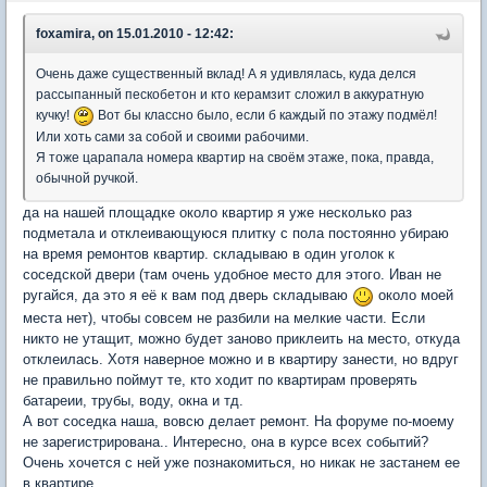
foxamira, on 15.01.2010 - 12:42:
Очень даже существенный вклад! А я удивлялась, куда делся
рассыпанный пескобетон и кто керамзит сложил в аккуратную
кучку!
Вот бы классно было, если б каждый по этажу подмёл!
Или хоть сами за собой и своими рабочими.
Я тоже царапала номера квартир на своём этаже, пока, правда,
обычной ручкой.
да на нашей площадке около квартир я уже несколько раз
подметала и отклеивающуюся плитку с пола постоянно убираю
на время ремонтов квартир. складываю в один уголок к
соседской двери (там очень удобное место для этого. Иван не
ругайся, да это я её к вам под дверь складываю
около моей
места нет), чтобы совсем не разбили на мелкие части. Если
никто не утащит, можно будет заново приклеить на место, откуда
отклеилась. Хотя наверное можно и в квартиру занести, но вдруг
не правильно поймут те, кто ходит по квартирам проверять
батареии, трубы, воду, окна и тд.
А вот соседка наша, вовсю делает ремонт. На форуме по-моему
не зарегистрирована.. Интересно, она в курсе всех событий?
Очень хочется с ней уже познакомиться, но никак не застанем ее
в квартире.