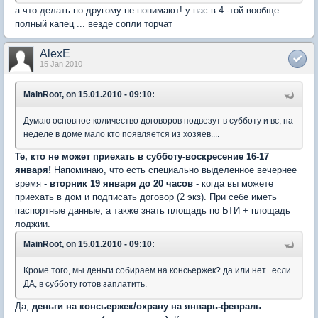
а что делать по другому не понимают! у нас в 4 -той вообще
полный капец ... везде сопли торчат
AlexE
15 Jan 2010
MainRoot, on 15.01.2010 - 09:10:
Думаю основное количество договоров подвезут в субботу и вс, на
неделе в доме мало кто появляется из хозяев....
Те, кто не может приехать в субботу-воскресение 16-17
января!
Напоминаю, что есть специально выделенное вечернее
время -
вторник 19 января до 20 часов
- когда вы можете
приехать в дом и подписать договор (2 экз). При себе иметь
паспортные данные, а также знать площадь по БТИ + площадь
лоджии.
MainRoot, on 15.01.2010 - 09:10:
Кроме того, мы деньги собираем на консьержек? да или нет...если
ДА, в субботу готов заплатить.
Да,
деньги на консьержек/охрану на январь-февраль