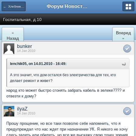
Форум Новостройки
← Хлебниково
Госпитальная, д.10
«
Вперед
Назад
»
bunker
14 Jan 2010
lenchik05, on 14.01.2010 - 16:49:
А это значит, что дом остался без электричества для тех, кто
делает ремонт и живет?
народ кто может быстро сгонять забрать кабель в зелеке???? и
отвезти к дому?
ilyaZ
14 Jan 2010
Прошу прощение, но все таки позволю себе напомнить, что я
предупреждал что нас ждет при назначении УК. Я никого не хочу
сдесь задеть или обидеть, но все же выскажу свою точку зрения.