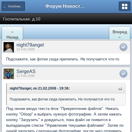
Форум Новостройки
← Хлебниково
Госпитальная, д.10
«
Вперед
Назад
»
night79angel
21 Feb 2008
Подскажите, как фотки сюда прилепить. Не получается что-то.
SergeAS
21 Feb 2008
night79angel, on 21.02.2008 - 19:36:
Подскажите, как фотки сюда прилепить. Не получается что-то.
Под окном ввода текста блок "Прикрепление файлов". Нажать
кнопку "Обзор" и выбрать нужную фотографию. А затем нажать
кнопку "Загрузить" и дождаться, пока файл не появится в
выпадающем списке "Управление текушими файлами". Затем по
одной загрузить следующие фотографии, после чего отправить