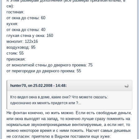
К этим размерам дополнения (все размеры приблизительны, в
см):
гостиная:
от окна до стены: 60
кухня:
от окна до стены: 40
глухая стена у окна: 160
монолит: 122х16
воздуховод: 95
стояк: 55
прихожая:
от монолитной стены до дверного проема: 75
от перегородки до дверного проема: 55
hunter70, on 25.02.2008 - 14:48:
Кто видел окна в доме, какие они? Что можете сказать:
однозначно их менять придется или ?...
Не фонтан конечно, но жить можно. Если есть свободные деньги,
или окна выходят на запад, то конечно лучше сразу поменять на
нормальные звуконепроницаемые вентилируемые, а если нет, то
можно некоторое время и с ними пожить. Насчет самых дешевых
не согласен: приятелю в Видном поставили еще хуже: