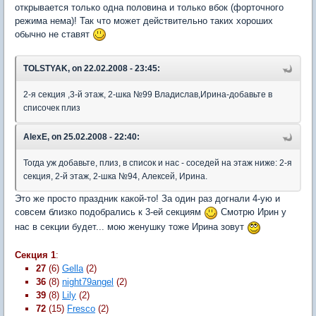
открывается только одна половина и только вбок (форточного
режима нема)! Так что может действительно таких хороших
обычно не ставят
TOLSTYAK, on 22.02.2008 - 23:45:
2-я секция ,3-й этаж, 2-шка №99 Владислав,Ирина-добавьте в
списочек плиз
AlexE, on 25.02.2008 - 22:40:
Тогда уж добавьте, плиз, в список и нас - соседей на этаж ниже: 2-я
секция, 2-й этаж, 2-шка №94, Алексей, Ирина.
Это же просто праздник какой-то! За один раз догнали 4-ую и
совсем близко подобрались к 3-ей секциям
Смотрю Ирин у
нас в секции будет... мою женушку тоже Ирина зовут
Секция 1
:
27
(6)
Gella
(2)
36
(8)
night79angel
(2)
39
(8)
Lily
(2)
72
(15)
Fresco
(2)