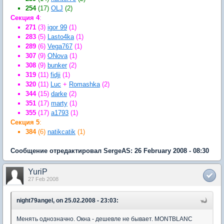
254
(17)
OLJ
(2)
Секция 4
:
271
(3)
igor 99
(1)
283
(5)
Lasto4ka
(1)
289
(6)
Vega767
(1)
307
(9)
ONova
(1)
308
(9)
bunker
(2)
319
(11)
fidji
(1)
320
(11)
Luc
+
Romashka
(2)
344
(15)
darke
(2)
351
(17)
marty
(1)
355
(17)
a1793
(1)
Секция 5
:
384
(6)
natikcatik
(1)
Сообщение отредактировал SergeAS: 26 February 2008 - 08:30
YuriP
27 Feb 2008
night79angel, on 25.02.2008 - 23:03:
Менять однозначно. Окна - дешевле не бывает. MONTBLANC