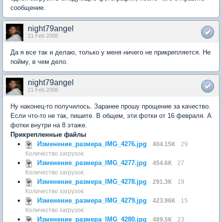
сообщение.
night79angel
21 Feb 2008
Да я все так и делаю, только у меня ничего не прикрепляется. Не
пойму, в чем дело.
night79angel
21 Feb 2008
Ну наконец-то получилось. Заранее прошу прощение за качество.
Если что-то не так, пишите. В общем, эти фотки от 16 февраля. А
фотки внутри на 8 этаже.
Прикрепленные файлы
Изменение_размера_IMG_4276.jpg
404.15К
29
Количество загрузок:
Изменение_размера_IMG_4277.jpg
454.6К
27
Количество загрузок:
Изменение_размера_IMG_4278.jpg
291.3К
19
Количество загрузок:
Изменение_размера_IMG_4279.jpg
423.96К
15
Количество загрузок:
Изменение_размера_IMG_4280.jpg
489.5К
23