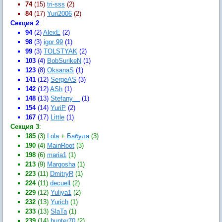
74
(15)
tri-sss
(2)
84
(17)
Yuri2006
(2)
Секция 2
:
94
(2)
AlexE
(2)
98
(3)
igor 99
(1)
99
(3)
TOLSTYAK
(2)
103
(4)
BobSurikeN
(1)
123
(8)
OksanaS
(1)
141
(12)
SergeAS
(3)
142
(12)
ASh
(1)
148
(13)
Stefany__
(1)
154
(14)
YuriP
(2)
167
(17)
Little
(1)
Секция 3
:
185
(3)
Lola
+
Бабуля
(3)
190
(4)
MainRoot
(3)
198
(6)
maria1
(1)
213
(9)
Margosha
(1)
223
(11)
DmitryR
(1)
224
(11)
decuell
(2)
229
(12)
Yuliya1
(2)
232
(13)
Yurich
(1)
233
(13)
SlaTa
(1)
239
(14)
hunter70
(2)