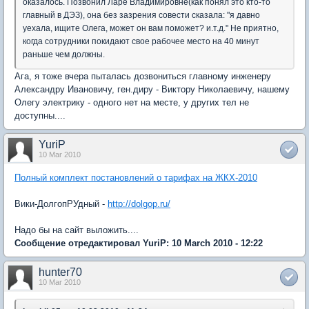
оказалось. Позвонил Ларе Владимировне(как понял это кто-то
главный в ДЭЗ), она без зазрения совести сказала: "я давно
уехала, ищите Олега, может он вам поможет? и.т.д." Не приятно,
когда сотрудники покидают свое рабочее место на 40 минут
раньше чем должны.
Ага, я тоже вчера пыталась дозвониться главному инженеру
Александру Ивановичу, ген.диру - Виктору Николаевичу, нашему
Олегу электрику - одного нет на месте, у других тел не
доступны....
YuriP
10 Mar 2010
Полный комплект постановлений о тарифах на ЖКХ-2010
Вики-ДолгопРУдный -
http://dolgop.ru/
Надо бы на сайт выложить....
Сообщение отредактировал YuriP: 10 March 2010 - 12:22
hunter70
10 Mar 2010