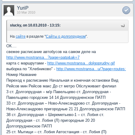
YuriP
10 Mar 2010
slucky, on 10.03.2010 - 13:15:
На
сайте
в разделе "
Сайты о долгопрудном
".
ОК....
свежее расписание автобусов на самом деле на
http://www.mostransa...?page=patp&ak=7
карта с маршрутами -
http://www.mostransa...dolgoprudny.gif
выборка по "Хлебниково" -
http://www.mostransa...u/?page=routes:
Номер Название
Переход к расписанию Начальная и конечная остановки Вид
Рейсов мин Рейсов макс До ст метро Обслуживает филиал
3 ст. Долгопрудная – м/р Павельцево ст. Долгопрудная -
Павельцево городские 14 14 Долгопрудненское ПАТП
33 ст. Долгопрудная – Ново-Александрово ст. Долгопрудная -
Ново-Александрово пригородные 21 21 Долгопрудненское ПАТП
38 ст. Долгопрудная – Шереметьево-1 – ст. Лобня ст.
Долгопрудная - ст. Лобня (Л) пригородные 20 20
Долгопрудненское ПАТП
25 ст. Мытищи – ст. Лобня Автостанция - ст. Лобня (П)