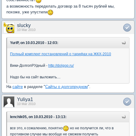
а возможность переделать договор за 8 тысяч рублей мы,
похоже, уже упустили
slucky
10 Mar 2010
YuriP, on 10.03.2010 - 12:03:
Полный комплект постановлений о тарифах на ЖКХ-2010
Вики-ДолгопРУдный -
http://dolgop.ru/
Надо бы на сайт выложить....
На
сайте
в разделе "
Сайты о долгопрудном
".
Yuliya1
10 Mar 2010
lenchik05, on 10.03.2010 - 13:13:
все это, к сожалению, понятно
но не получится ли, что в
противном случае мы вообще не сможем получить