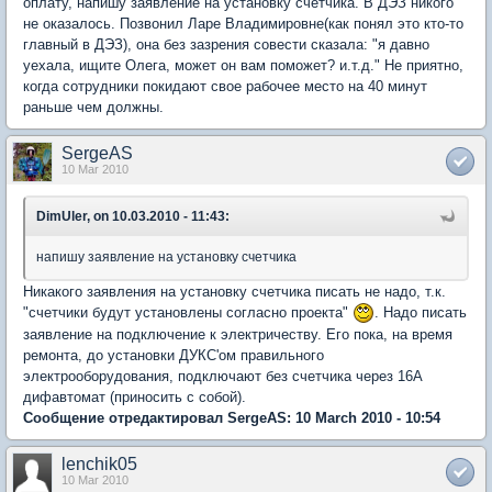
оплату, напишу заявление на установку счетчика. В ДЭЗ никого
не оказалось. Позвонил Ларе Владимировне(как понял это кто-то
главный в ДЭЗ), она без зазрения совести сказала: "я давно
уехала, ищите Олега, может он вам поможет? и.т.д." Не приятно,
когда сотрудники покидают свое рабочее место на 40 минут
раньше чем должны.
SergeAS
10 Mar 2010
DimUler, on 10.03.2010 - 11:43:
напишу заявление на установку счетчика
Никакого заявления на установку счетчика писать не надо, т.к.
"счетчики будут установлены согласно проекта"
. Надо писать
заявление на подключение к электричеству. Его пока, на время
ремонта, до установки ДУКС'ом правильного
электрооборудования, подключают без счетчика через 16А
дифавтомат (приносить с собой).
Сообщение отредактировал SergeAS: 10 March 2010 - 10:54
lenchik05
10 Mar 2010