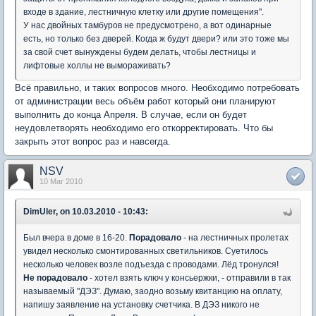
входе в здание, лестничную клетку или другие помещения".
У нас двойных тамбуров не предусмотрено, а вот одинарные
есть, но только без дверей. Когда ж будут двери? или это тоже мы
за свой счет вынуждены будем делать, чтобы лестницы и
лифтовые холлы не вымораживать?
Всё правильно, и таких вопросов много. Необходимо потребовать
от администрации весь объём работ который они планируют
выполнить до конца Апреля. В случае, если он будет
неудовлетворять необходимо его откорректировать. Что бы
закрыть этот вопрос раз и навсегда.
NSV
10 Mar 2010
DimUler, on 10.03.2010 - 10:43:
Был вчера в доме в 16-20.
Порадовало
- на лестничных пролетах
увидел несколько смонтированных светильников. Суетилось
несколько человек возле подъезда с проводами. Лёд тронулся!
Не порадовало
- хотел взять ключ у консьержки, - отправили в так
называемый "ДЭЗ". Думаю, заодно возьму квитанцию на оплату,
напишу заявление на установку счетчика. В ДЭЗ никого не