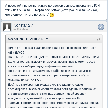
А новостей про регистрацию договоров соинвестирования с ЮИ
так и нет??? а то 15 марта все ближе (хотя уже оно так близко,
что видимо, ничего не успеть)
Konstant77
10 Mar 2010
oleandr, on 9.03.2010 - 16:57:
Нfм так и не показывали объем работ, которые расписали наши
АД и ДУКС?
По СНиП 31-01-2003 ЗДАНИЯ ЖИЛЫЕ МНОГОКВАРТИРНЫЕ нам
должны поставить двери в тамбуры лестничных клеток на всех
этажах и в тамбуры перед лифтовыми холлами .
По п.9.19. "В I - III климатических районах при всех наружных
входах в жилые здания следует предусматривать тамбуры
глубиной не менее 1,5 м.
Двойные тамбуры при входах в жилые здания следует
проектировать в зависимости от этажности зданий и района их
строительства согласно таблице 9.2(при нашей средней
холодной пятидневке-28 и районе строительства II).
"Тамбур - Проходное пространство между дверями, служащее для
защиты от проникания холодного воздуха, дыма и запахов при