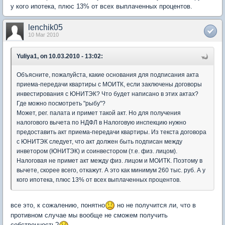
у кого ипотека, плюс 13% от всех выплаченных процентов.
lenchik05
10 Mar 2010
Yuliya1, on 10.03.2010 - 13:02:
Объясните, пожалуйста, какие основания для подписания акта
приема-передачи квартиры с МОИТК, если заключены договоры
инвестирования с ЮНИТЭК? Что будет написано в этих актах?
Где можно посмотреть "рыбу"?
Может, рег. палата и примет такой акт. Но для получения
налогового вычета по НДФЛ в Налоговую инспекцию нужно
предоставить акт приема-передачи квартиры. Из текста договора
с ЮНИТЭК следует, что акт должен быть подписан между
инветором (ЮНИТЭК) и соинвестором (т.е. физ. лицом).
Налоговая не примет акт между физ. лицом и МОИТК. Поэтому в
вычете, скорее всего, откажут. А это как минимум 260 тыс. руб. А у
кого ипотека, плюс 13% от всех выплаченных процентов.
все это, к сожалению, понятно
но не получится ли, что в
противном случае мы вообще не сможем получить
собственность?