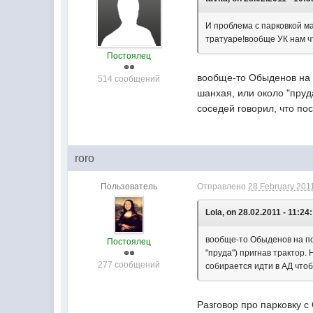
И проблема с парковкой м
тратуаре!вообще УК нам ч
Постоялец
вообще-то Обыденов на п
514 сообщений
шанхая, или около "пруд
соседей говорил, что по
roro
Пользователь
Отправлено
28 February 2011
Lola, on 28.02.2011 - 11:24:
вообще-то Обыденов на пос
Постоялец
"пруда") пригнав трактор.
277 сообщений
собирается идти в АД чтоб
Разговор про парковку с