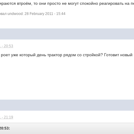
бираются втроём, то они просто не могут спокойно реагировать на
ал undwood: 28 February 2011 - 15:44
 - 20:53
м роет уже который день трактор рядом со стройкой? Готовит новый
 - 21:19
20:53: