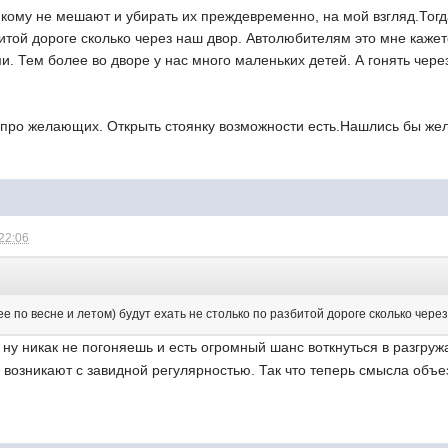
ому не мешают и убирать их преждевременно, на мой взгляд.Тогда
битой дороге сколько через наш двор. Автолюбителям это мне каже
. Тем более во дворе у нас много маленьких детей. А гонять через
 про желающих. Открыть стоянку возможности есть.Нашлись бы же
 22:06
ее по весне и летом) будут ехать не столько по разбитой дороге сколько чере
 ну никак не погоняешь и есть огромный шанс воткнуться в разгр
о возникают с завидной регулярностью. Так что теперь смысла объ