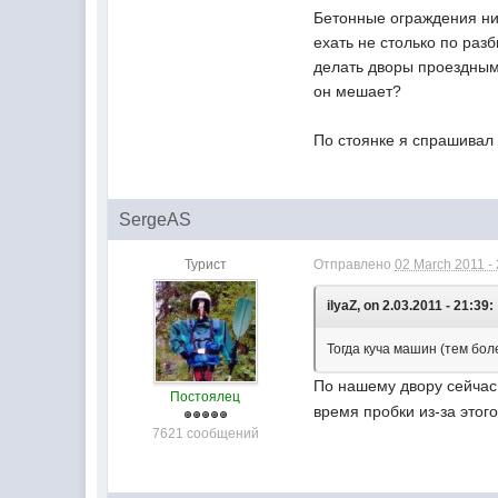
Бетонные ограждения ник
ехать не столько по раз
делать дворы проездными
он мешает?
По стоянке я спрашивал
SergeAS
Турист
Отправлено
02 March 2011 -
ilyaZ, on 2.03.2011 - 21:39:
Тогда куча машин (тем бол
По нашему двору сейчас
Постоялец
время пробки из-за этог
7621 сообщений