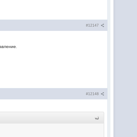
#12147
авление.
#12148