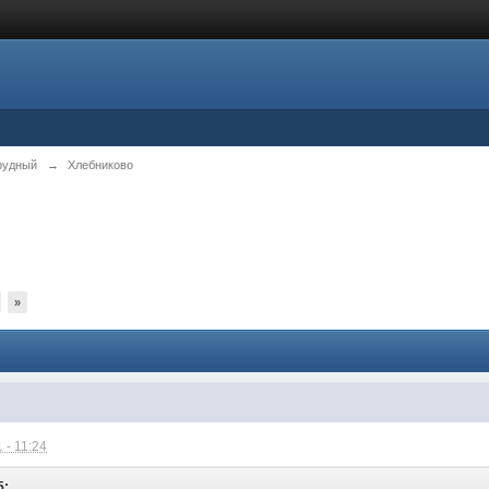
рудный
→
Хлебниково
»
 - 11:24
5: