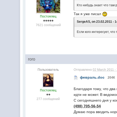
Кто нибудь знает что там 
Так я уже писал
Постоялец
SergeAS, on 23.02.2011 - 1
7621 сообщений
Если кого интересует, что
roro
Пользователь
Отправлено
02 March 2011 -
февраль.doc
204К
Благодаря тому, что дв
Постоялец
идти не может. В ведомо
277 сообщений
С сегодняшнего дня у ко
(498) 705-56-54
Думаю пора вводить норм