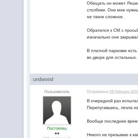
Обещать он может. Решен
столбики. Они мне нужны
не такое сложное.
Обратился к СМ с просьб
изначально они закрывал
В платной парковке есть
во дворе для остальных.
undwood
Пользователь
Отправлено
28 February 2011
В очередной раз испытал
Перепугавшись, лезла на
Вообще последнее время 
Постоялец
Никого не призываю к к