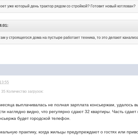
роет уже который день трактор рядом со стройкой? Готовит новый котлован?
4:01:
 там у строящегося дома на пустыре работает техника, то это делают канализ
 13:55
35 Количество загрузок:
а месяца выплачивалась не полная зарплата консьержам, удалось в
сти наглядно видно, что регулярно сдают 32 квартиры. Часть сдает
нсьержа будет городской телефон.
альную практику, когда жильцы предупреждают о гостях или привозе