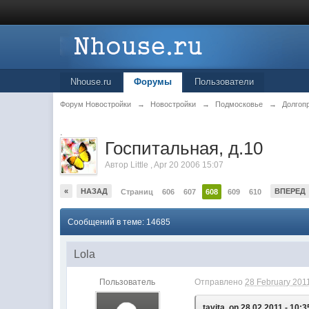
Nhouse.ru
Форумы
Пользователи
Форум Новостройки
→
Новостройки
→
Подмосковье
→
Долгоп
.
Госпитальная, д.10
Автор
Little
,
Apr 20 2006 15:07
«
НАЗАД
ВПЕРЕД
Страниц
606
607
608
609
610
Сообщений в теме: 14685
Lola
Пользователь
Отправлено
28 February 2011
tavita, on 28.02.2011 - 10:3