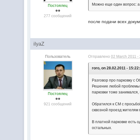
Можно еще один вопрос: а
Постоялец
277 сообщений
после подачи всех докум
ilyaZ
Пользователь
Отправлено
02 March 2011 -
roro, on 28.02.2011 - 15:22
Разговор про парковку с О
Решение любой проблемы т
парковки тоже занимался, 
Постоялец
921 сообщений
Обратился к СМ с просьбо
сквозной проезд жителям п
В платной парковке есть о
остальных.