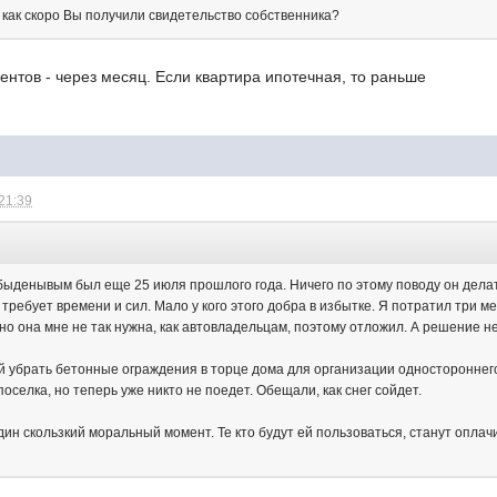
 как скоро Вы получили свидетельство собственника?
ентов - через месяц. Если квартира ипотечная, то раньше
 21:39
:
быденывым был еще 25 июля прошлого года. Ничего по этому поводу он делать
ребует времени и сил. Мало у кого этого добра в избытке. Я потратил три м
но она мне не так нужна, как автовладельцам, поэтому отложил. А решение н
й убрать бетонные ограждения в торце дома для организации одностороннего
оселка, но теперь уже никто не поедет. Обещали, как снег сойдет.
дин скользкий моральный момент. Те кто будут ей пользоваться, станут опла