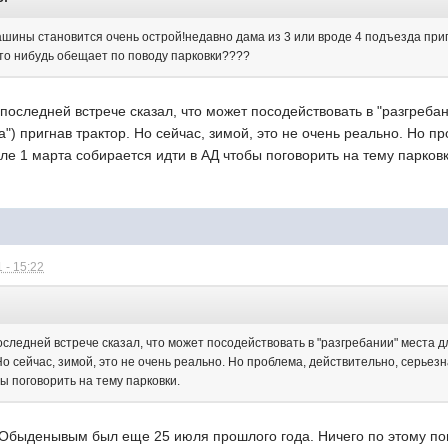
ашины становится очень острой!недавно дама из 3 или вроде 4 подъезда п
то нибудь обещает по поводу парковки????
оследней встрече сказал, что может посодействовать в "разгребан
а") пригнав трактор. Но сейчас, зимой, это не очень реально. Но п
сле 1 марта собирается идти в АД чтобы поговорить на тему парковк
 - 15:22
ледней встрече сказал, что может посодействовать в "разгребании" места д
 Но сейчас, зимой, это не очень реально. Но проблема, действительно, серьез
ы поговорить на тему парковки.
 Обыденывым был еще 25 июля прошлого года. Ничего по этому пово