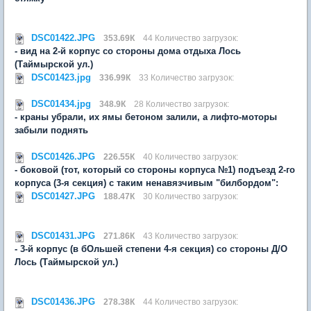
DSC01422.JPG
353.69К
44 Количество загрузок:
- вид на 2-й корпус со стороны дома отдыха Лось
(Таймырской ул.)
DSC01423.jpg
336.99К
33 Количество загрузок:
DSC01434.jpg
348.9К
28 Количество загрузок:
- краны убрали, их ямы бетоном залили, а лифто-моторы
забыли поднять
DSC01426.JPG
226.55К
40 Количество загрузок:
- боковой (тот, который со стороны корпуса №1) подъезд 2-го
корпуса (3-я секция) с таким ненавязчивым "билбордом":
DSC01427.JPG
188.47К
30 Количество загрузок:
DSC01431.JPG
271.86К
43 Количество загрузок:
- 3-й корпус (в бОльшей степени 4-я секция) со стороны Д/О
Лось (Таймырской ул.)
DSC01436.JPG
278.38К
44 Количество загрузок: