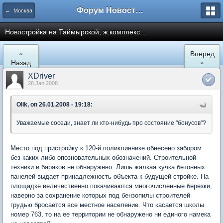
Форум Новостройки
← Москва
Новостройка на Таймырской, ж.комплекс...
«
Вперед
Назад
»
XDriver
28 Jan 2008
Olik, on 26.01.2008 - 19:18:
Уважаемые соседи, знает ли кто-нибудь про состояние "бонусов"?
Место под пристройку к 120-й поликлиннике обнесено забором
без каких-либо опозновательных обозначений. Строительной
техники и бараков не обнаружено. Лишь жалкая кучка бетонных
панелей выдает принадлежность объекта к будущей стройке. На
площадке величественно покачиваются многочисленные березки,
наверно за сохранение которых под бензопилы строителей
грудью бросается все местное население. Что касается школы
номер 763, то на ее территории не обнаружено ни единого намека