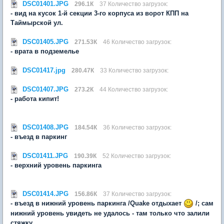
DSC01401.JPG
296.1К
37 Количество загрузок:
- вид на кусок 1-й секции 3-го корпуса из ворот КПП на
Таймырской ул.
DSC01405.JPG
271.53К
46 Количество загрузок:
- врата в подземелье
DSC01417.jpg
280.47К
33 Количество загрузок:
DSC01407.JPG
273.2К
44 Количество загрузок:
- работа кипит!
DSC01408.JPG
184.54К
36 Количество загрузок:
- въезд в паркинг
DSC01411.JPG
190.39К
52 Количество загрузок:
- верхний уровень паркинга
DSC01414.JPG
156.86К
37 Количество загрузок:
- въезд в нижний уровень паркинга /Quake отдыхает
/; сам
нижний уровень увидеть не удалось - там только что залили
стяжку