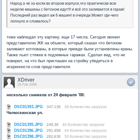
Народ а чё за косяк во втором корпусе,что практически всю
неделю машины с бетоном идут!!! и всё это заливается в гараж!
Последний раз видел аж 6 машин! в очереди.Может где-чего
лопнуло и сломалось?
тоже наблюдал эту картину, еще 17 числа. Сегодня звонил
представителю ЖК на объекте, который сказал что бетоном
заливают котлованы, в которых прежде были установлены краны.
Также льют стяжки в подземных гаражах. Сделал вид, что не
поверил, на что был приглашен на стройку убедиться в
искренности слов представителя.
XDriver
25 Feb 2008
несколько снимков от 24 февраля '08:
DSC01393.JPG
347.13К
38 Количество загрузок:
Челюскинская ул.
DSC01395.JPG
249.3К
40 Количество загрузок:
DSC01396.JPG
291.45К
44 Количество загрузок:
DSC01398.JPG
282.63К
50 Количество загрузок: