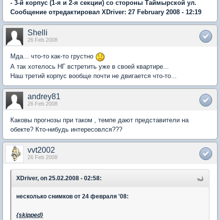
- 3-й корпус (1-я и 2-я секции) со стороны Таймырской ул.
Сообщение отредактировал XDriver: 27 February 2008 - 12:19
Shelli
26 Feb 2008
Мда... что-то как-то грустно
А так хотелось НГ встретить уже в своей квартире...
Наш третий корпус вообще почти не двигается что-то...
andrey81
26 Feb 2008
Каковы прогнозы при таком , темпе дают представители на
обекте? Кто-нибудь интересовлся???
vvt2002
26 Feb 2008
XDriver, on 25.02.2008 - 02:58:
несколько снимков от 24 февраля '08:
{skipped}