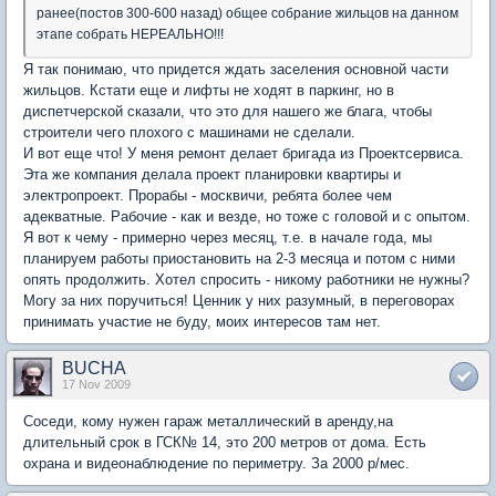
ранее(постов 300-600 назад) общее собрание жильцов на данном
этапе собрать НЕРЕАЛЬНО!!!
Я так понимаю, что придется ждать заселения основной части
жильцов. Кстати еще и лифты не ходят в паркинг, но в
диспетчерской сказали, что это для нашего же блага, чтобы
строители чего плохого с машинами не сделали.
И вот еще что! У меня ремонт делает бригада из Проектсервиса.
Эта же компания делала проект планировки квартиры и
электропроект. Прорабы - москвичи, ребята более чем
адекватные. Рабочие - как и везде, но тоже с головой и с опытом.
Я вот к чему - примерно через месяц, т.е. в начале года, мы
планируем работы приостановить на 2-3 месяца и потом с ними
опять продолжить. Хотел спросить - никому работники не нужны?
Могу за них поручиться! Ценник у них разумный, в переговорах
принимать участие не буду, моих интересов там нет.
BUCHA
17 Nov 2009
Соседи, кому нужен гараж металлический в аренду,на
длительный срок в ГСК№ 14, это 200 метров от дома. Есть
охрана и видеонаблюдение по периметру. За 2000 р/мес.