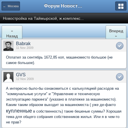
Форум Новостройки
← Москва
Новостройка на Таймырской, ж.комплекс...
«
Вперед
Назад
»
Babrak
11 Nov 2009
Оплатил за сентябрь 1672,85 коп, машиноместо большое (не
самое большое).
GVS
12 Nov 2009
А интересно было-бы ознакомиться с калькуляцией расходов на
"коммунальные услуги" и "Управление и техническую
эксплуатацию паркинга" (указано в платежке за машиноместо).
Каким таким образом выходит за машиноместа ( уже де-факто
купленные
в собственность) такие бешеные суммы? Хорошая
тема для общего собрания собственников жилья. Или я в чем-то
не прав?