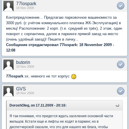
77lospark
18 Nov 2009
Контрпредложение... Предлагаю парковочное машиноместо за
3000 руб. (с учётом коммунального платежа ЖК-Эксплуатация) в
месяц! Расположение: 2 корп. (т.е. средний из трёх), 2 этаж, один
поворот с серпантина, далее в паркинге прямой заезд на место
(очень удобный заезд)! Пишите в личку...
Сообщение отредактировал 77lospark: 18 November 2009 -
12:08
butorin
18 Nov 2009
77lospark
эх, немного не тот корпус
GVS
18 Nov 2009
DoroshOleg, on 17.11.2009 - 20:16:
Я так понимаю, что придется ждать заселения основной части
жильцов. Кстати еще и лифты не ходят в паркинг, но в
диспетчерской сказали, что это для нашего же блага, чтобы