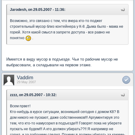
Jarodesh, on 29.05.2007 - 11:36:
Возможно, это связано с тем, что вчера кто-то поджег
строительный мусор близ контейнера у К-8. Дыма было - мама не
горюй. Хотя какой смысл в запрете доступа - все равно не
понятно
.
Имеется в виду мусор в подъезде. Чьи то рабочие мусор не
выбрасовали, а складывали на первом этаже.
Vaddim
29 May 2007
zzzz, on 29.05.2007 - 10:32:
Всем првет!
Кто-нибудь в курсе ситуации, возникшей сегодня с домом К8? В
дом никого не пускают, даже собственников!!! Аргументируя это
тем, что кто-то намусорил в подъезде!!! Говорят пока не уберете
пускать не будем!!! А кто должен убирать??!! Я например не
сорил, и за рабочими следил. Почему я должен убирать за какими-