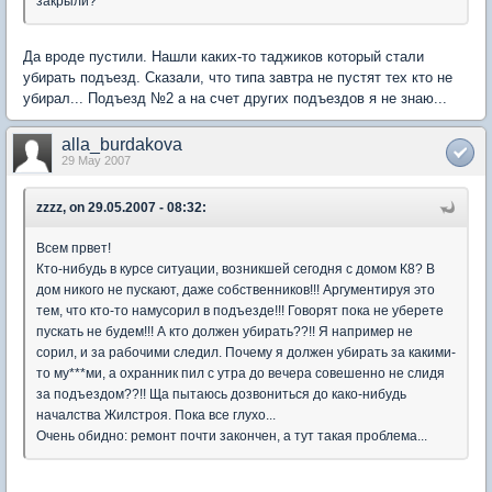
закрыли?
Да вроде пустили. Нашли каких-то таджиков который стали
убирать подъезд. Сказали, что типа завтра не пустят тех кто не
убирал... Подъезд №2 а на счет других подъездов я не знаю...
alla_burdakova
29 May 2007
zzzz, on 29.05.2007 - 08:32:
Всем првет!
Кто-нибудь в курсе ситуации, возникшей сегодня с домом К8? В
дом никого не пускают, даже собственников!!! Аргументируя это
тем, что кто-то намусорил в подъезде!!! Говорят пока не уберете
пускать не будем!!! А кто должен убирать??!! Я например не
сорил, и за рабочими следил. Почему я должен убирать за какими-
то му***ми, а охранник пил с утра до вечера совешенно не слидя
за подъездом??!! Ща пытаюсь дозвониться до како-нибудь
началства Жилстроя. Пока все глухо...
Очень обидно: ремонт почти закончен, а тут такая проблема...