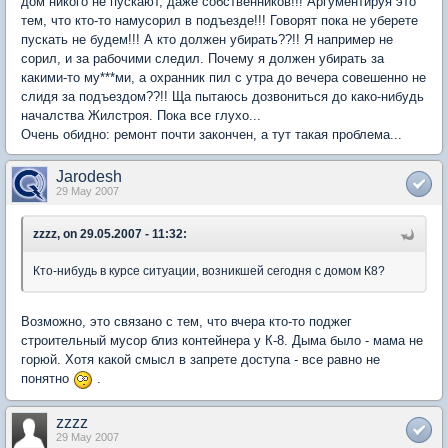
дом никого не пускают, даже собственников!!! Аргументируя это
тем, что кто-то намусорил в подъезде!!! Говорят пока не уберете
пускать не будем!!! А кто должен убирать??!! Я например не
сорил, и за рабочими следил. Почему я должен убирать за
какими-то му***ми, а охранник пил с утра до вечера совешенно не
слидя за подъездом??!! Ща пытаюсь дозвониться до како-нибудь
началства Жилстроя. Пока все глухо...
Очень обидно: ремонт почти закончен, а тут такая проблема...
Jarodesh
29 May 2007
zzzz, on 29.05.2007 - 11:32:
Кто-нибудь в курсе ситуации, возникшей сегодня с домом К8?
Возможно, это связано с тем, что вчера кто-то поджег
строительный мусор близ контейнера у К-8. Дыма было - мама не
горюй. Хотя какой смысл в запрете доступа - все равно не
понятно
.
zzzz
29 May 2007