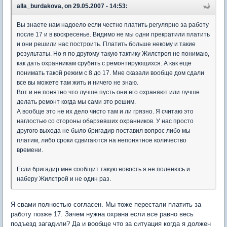
alla_burdakova, on 29.05.2007 - 14:53:
Вы знаете нам надоело если честно платить регулярно за работу
после 17 и в воскресенье. Видимо не мы одни прекратили платить
и они решили нас построить. Платить больше некому и такие
результаты. Но я по другому такую тактику Жилстроя не понимаю,
как дать охранникам срубить с ремонтирующихся. А как еще
понимать такой режим с 8 до 17. Мне сказали вообще дом сдали
все вы можете там жить и ничего не знаю.
Вот и не понятно что лучше пусть они его охраняют или лучше
делать ремонт когда мы сами это решим.
А вообще это не их дело чисто там и ли грязно. Я считаю это
наглостью со стороны обарзевших охранников. У нас просто
другого выхода не было бригадир поставил вопрос либо мы
платим, либо сроки сдвигаются на непонятное количество
времени.
Если бригадир мне сообщит такую новость я не поленюсь и
наберу Жилстрой и не один раз.
Я свами полностью согласен. Мы тоже перестали платить за
работу позже 17. Зачем нужна охрана если все равно весь
подъезд загадили? Да и вообще что за ситуация когда я должен