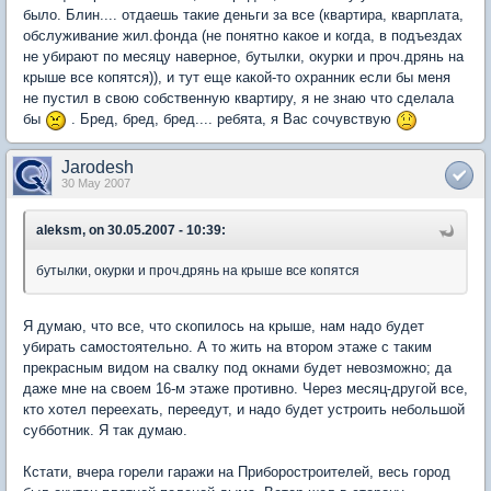
было. Блин.... отдаешь такие деньги за все (квартира, кварплата,
обслуживание жил.фонда (не понятно какое и когда, в подъездах
не убирают по месяцу наверное, бутылки, окурки и проч.дрянь на
крыше все копятся)), и тут еще какой-то охранник если бы меня
не пустил в свою собственную квартиру, я не знаю что сделала
бы
. Бред, бред, бред.... ребята, я Вас сочувствую
Jarodesh
30 May 2007
aleksm, on 30.05.2007 - 10:39:
бутылки, окурки и проч.дрянь на крыше все копятся
Я думаю, что все, что скопилось на крыше, нам надо будет
убирать самостоятельно. А то жить на втором этаже с таким
прекрасным видом на свалку под окнами будет невозможно; да
даже мне на своем 16-м этаже противно. Через месяц-другой все,
кто хотел переехать, переедут, и надо будет устроить небольшой
субботник. Я так думаю.
Кстати, вчера горели гаражи на Приборостроителей, весь город