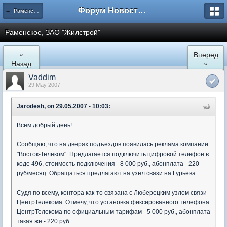
Форум Новостройки
← Раменское
Раменское, ЗАО "Жилстрой"
«
Вперед
Назад
»
Vaddim
29 May 2007
Jarodesh, on 29.05.2007 - 10:03:
Всем добрый день!
Сообщаю, что на дверях подъездов появилась реклама компании
"Восток-Телеком". Предлагается подключить цифровой телефон в
коде 496, стоимость подключения - 8 000 руб., абонплата - 220
руб/месяц. Обращаться предлагают на узел связи на Гурьева.
Судя по всему, контора как-то связана с Люберецким узлом связи
ЦентрТелекома. Отмечу, что установка фиксированного телефона
ЦентрТелекома по официальным тарифам - 5 000 руб., абонплата
такая же - 220 руб.