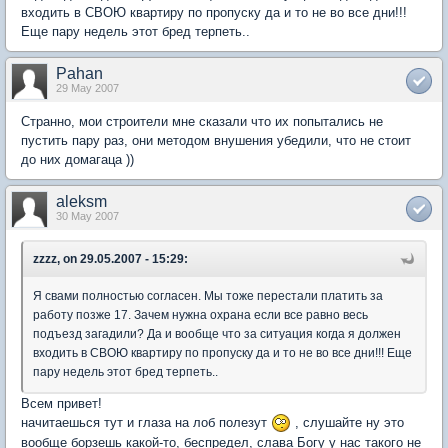
входить в СВОЮ квартиру по пропуску да и то не во все дни!!!
Еще пару недель этот бред терпеть..
Pahan
29 May 2007
Странно, мои строители мне сказали что их попытались не
пустить пару раз, они методом внушения убедили, что не стоит
до них домагаца ))
aleksm
30 May 2007
zzzz, on 29.05.2007 - 15:29:
Я свами полностью согласен. Мы тоже перестали платить за
работу позже 17. Зачем нужна охрана если все равно весь
подъезд загадили? Да и вообще что за ситуация когда я должен
входить в СВОЮ квартиру по пропуску да и то не во все дни!!! Еще
пару недель этот бред терпеть..
Всем привет!
начитаешься тут и глаза на лоб полезут
, слушайте ну это
вообще борзешь какой-то, беспредел, слава Богу у нас такого не