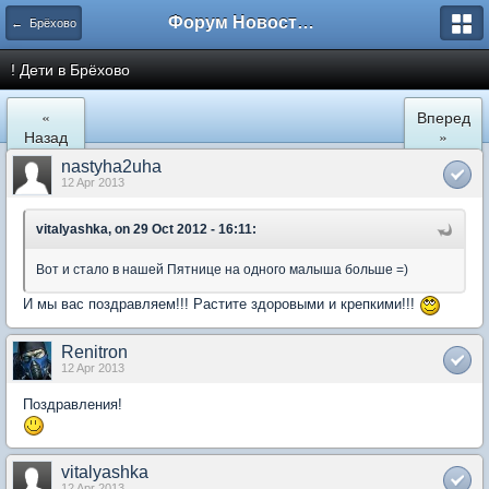
Форум Новостройки
← Брёхово
! Дети в Брёхово
«
Вперед
Назад
»
nastyha2uha
12 Apr 2013
vitalyashka, on 29 Oct 2012 - 16:11:
Вот и стало в нашей Пятнице на одного малыша больше =)
И мы вас поздравляем!!! Растите здоровыми и крепкими!!!
Renitron
12 Apr 2013
Поздравления!
vitalyashka
12 Apr 2013