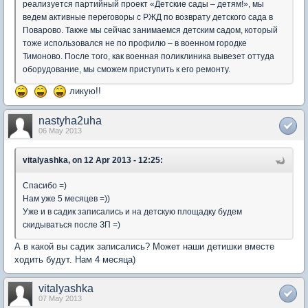
реализуется партийный проект «Детские сады – детям!», мы
ведем активные переговоры с РЖД по возврату детского сада в
Поварово. Также мы сейчас занимаемся детским садом, который
тоже использовался не по профилю – в военном городке
Тимоново. После того, как военная поликлиника вывезет оттуда
оборудование, мы сможем приступить к его ремонту.
ликую!!
nastyha2uha
06 May 2013
vitalyashka, on 12 Apr 2013 - 12:25:
Спасибо =)
Нам уже 5 месяцев =))
Уже и в садик записались и на детскую площадку будем
скидываться после ЗП =)
А в какой вы садик записались? Может наши детишки вместе
ходить будут. Нам 4 месяца)
vitalyashka
07 May 2013