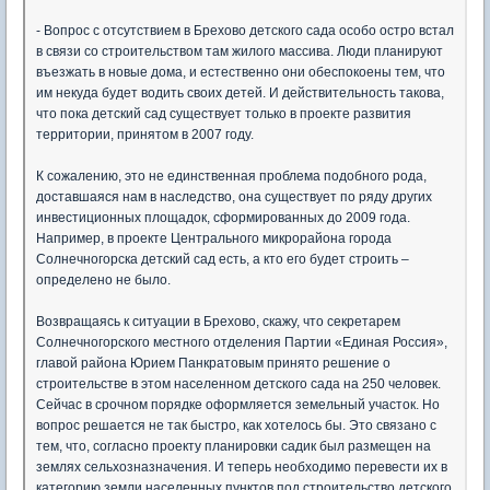
- Вопрос с отсутствием в Брехово детского сада особо остро встал
в связи со строительством там жилого массива. Люди планируют
въезжать в новые дома, и естественно они обеспокоены тем, что
им некуда будет водить своих детей. И действительность такова,
что пока детский сад существует только в проекте развития
территории, принятом в 2007 году.
К сожалению, это не единственная проблема подобного рода,
доставшаяся нам в наследство, она существует по ряду других
инвестиционных площадок, сформированных до 2009 года.
Например, в проекте Центрального микрорайона города
Солнечногорска детский сад есть, а кто его будет строить –
определено не было.
Возвращаясь к ситуации в Брехово, скажу, что секретарем
Солнечногорского местного отделения Партии «Единая Россия»,
главой района Юрием Панкратовым принято решение о
строительстве в этом населенном детского сада на 250 человек.
Сейчас в срочном порядке оформляется земельный участок. Но
вопрос решается не так быстро, как хотелось бы. Это связано с
тем, что, согласно проекту планировки садик был размещен на
землях сельхозназначения. И теперь необходимо перевести их в
категорию земли населенных пунктов под строительство детского