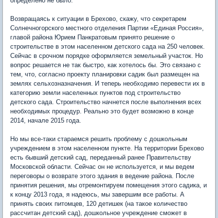
определено не было.
Возвращаясь к ситуации в Брехово, скажу, что секретарем
Солнечногорского местного отделения Партии «Единая Россия»,
главой района Юрием Панкратовым принято решение о
строительстве в этом населенном детского сада на 250 человек.
Сейчас в срочном порядке оформляется земельный участок. Но
вопрос решается не так быстро, как хотелось бы. Это связано с
тем, что, согласно проекту планировки садик был размещен на
землях сельхозназначения. И теперь необходимо перевести их в
категорию земли населенных пунктов под строительство
детского сада. Строительство начнется после выполнения всех
необходимых процедур. Реально это будет возможно в конце
2014, начале 2015 года.
Но мы все-таки стараемся решить проблему с дошкольным
учреждением в этом населенном пункте. На территории Брехово
есть бывший детский сад, переданный ранее Правительству
Московской области. Сейчас он не используется, и мы ведем
переговоры о возврате этого здания в ведение района. После
принятия решения, мы отремонтируем помещения этого садика, и
к концу 2013 года, я надеюсь, мы завершим все работы. А
принять своих питомцев, 120 детишек (на такое количество
рассчитан детский сад), дошкольное учреждение сможет в