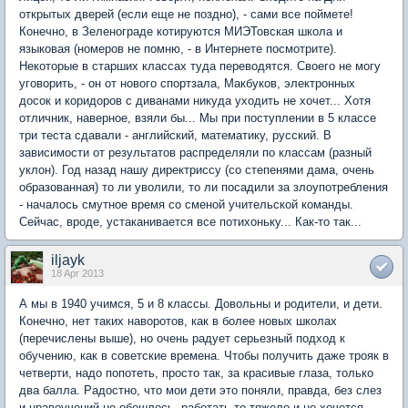
открытых дверей (если еще не поздно), - сами все поймете!
Конечно, в Зеленограде котируются МИЭТовская школа и
языковая (номеров не помню, - в Интернете посмотрите).
Некоторые в старших классах туда переводятся. Своего не могу
уговорить, - он от нового спортзала, Макбуков, электронных
досок и коридоров с диванами никуда уходить не хочет... Хотя
отличник, наверное, взяли бы... Мы при поступлении в 5 классе
три теста сдавали - английский, математику, русский. В
зависимости от результатов распределяли по классам (разный
уклон). Год назад нашу директриссу (со степенями дама, очень
образованная) то ли уволили, то ли посадили за злоупотребления
- началось смутное время со сменой учительской команды.
Сейчас, вроде, устаканивается все потихоньку... Как-то так...
iljayk
18 Apr 2013
А мы в 1940 учимся, 5 и 8 классы. Довольны и родители, и дети.
Конечно, нет таких наворотов, как в более новых школах
(перечислены выше), но очень радует серьезный подход к
обучению, как в советские времена. Чтобы получить даже трояк в
четверти, надо попотеть, просто так, за красивые глаза, только
два балла. Радостно, что мои дети это поняли, правда, без слез
и нравоучений не обошлось, работать-то тяжело и не хочется.