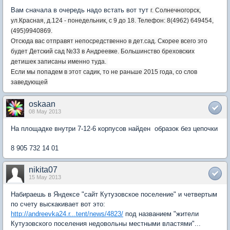
Вам сначала в очередь надо встать вот тут
г. Солнечногорск,
ул.Красная, д.124 - понедельник, с 9 до 18. Телефон: 8(4962) 649454,
(495)9940869.
Отсюда вас отправят непосредственно в дет.сад. Скорее всего это
будет Детский сад №33 в Андреевке. Большинство бреховских
детишек записаны именно туда.
Если мы попадем в этот садик, то не раньше 2015 года, со слов
заведующей
oskaan
08 May 2013
На площадке внутри 7-12-6 корпусов найден образок без цепочки
8 905 732 14 01
nikita07
15 May 2013
Набираешь в Яндексе "сайт Кутузовское поселение" и четвертым
по счету выскакивает вот это:
http://andreevka24.r...tent/news/4823/
под названием "жители
Кутузовского поселения недовольны местными властями"...