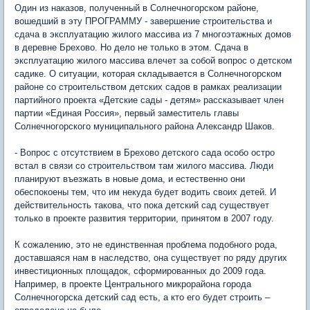
Один из наказов, полученный в Солнечногорском районе,
вошедший в эту ПРОГРАММУ - завершение строительства и
сдача в эксплуатацию жилого массива из 7 многоэтажных домов
в деревне Брехово. Но дело не только в этом. Сдача в
эксплуатацию жилого массива влечет за собой вопрос о детском
садике. О ситуации, которая складывается в Солнечногорском
районе со строительством детских садов в рамках реализации
партийного проекта «Детские сады - детям» рассказывает член
партии «Единая Россия», первый заместитель главы
Солнечногорского муниципального района Александр Шаков.
- Вопрос с отсутствием в Брехово детского сада особо остро
встал в связи со строительством там жилого массива. Люди
планируют въезжать в новые дома, и естественно они
обеспокоены тем, что им некуда будет водить своих детей. И
действительность такова, что пока детский сад существует
только в проекте развития территории, принятом в 2007 году.
К сожалению, это не единственная проблема подобного рода,
доставшаяся нам в наследство, она существует по ряду других
инвестиционных площадок, сформированных до 2009 года.
Например, в проекте Центрального микрорайона города
Солнечногорска детский сад есть, а кто его будет строить –