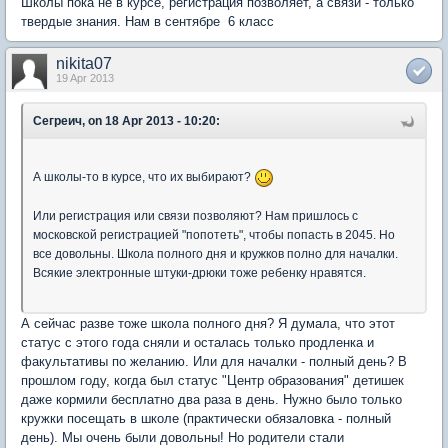
Школы пока не в курсе, регистрация позволяет, а связи - только
твердые знания. Нам в сентябре 6 класс
nikita07
19 Apr 2013
Сегреич, on 18 Apr 2013 - 10:20:
А школы-то в курсе, что их выбирают?
Или регистрация или связи позволяют? Нам пришлось с
московской регистрацией "попотеть", чтобы попасть в 2045. Но
все довольны. Школа полного дня и кружков полно для началки.
Всякие электронные штуки-дрюки тоже ребенку нравятся.
А сейчас разве тоже школа полного дня? Я думала, что этот
статус с этого года сняли и осталась только продленка и
факультативы по желанию. Или для началки - полный день? В
прошлом году, когда был статус "Центр образования" детишек
даже кормили бесплатно два раза в день. Нужно было только
кружки посещать в школе (практически обязаловка - полный
день). Мы очень были довольны! Но родители стали