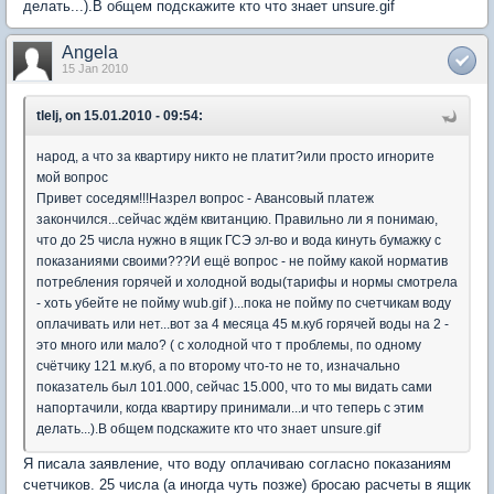
делать...).В общем подскажите кто что знает unsure.gif
Angela
15 Jan 2010
tlelj, on 15.01.2010 - 09:54:
народ, а что за квартиру никто не платит?или просто игнорите
мой вопрос
Привет соседям!!!Назрел вопрос - Авансовый платеж
закончился...сейчас ждём квитанцию. Правильно ли я понимаю,
что до 25 числа нужно в ящик ГСЭ эл-во и вода кинуть бумажку с
показаниями своими???И ещё вопрос - не пойму какой норматив
потребления горячей и холодной воды(тарифы и нормы смотрела
- хоть убейте не пойму wub.gif )...пока не пойму по счетчикам воду
оплачивать или нет...вот за 4 месяца 45 м.куб горячей воды на 2 -
это много или мало? ( с холодной что т проблемы, по одному
счётчику 121 м.куб, а по второму что-то не то, изначально
показатель был 101.000, сейчас 15.000, что то мы видать сами
напортачили, когда квартиру принимали...и что теперь с этим
делать...).В общем подскажите кто что знает unsure.gif
Я писала заявление, что воду оплачиваю согласно показаниям
счетчиков. 25 числа (а иногда чуть позже) бросаю расчеты в ящик