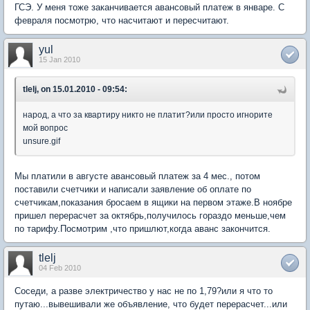
ГСЭ. У меня тоже заканчивается авансовый платеж в январе. С
февраля посмотрю, что насчитают и пересчитают.
yul
15 Jan 2010
tlelj, on 15.01.2010 - 09:54:
народ, а что за квартиру никто не платит?или просто игнорите
мой вопрос
unsure.gif
Мы платили в августе авансовый платеж за 4 мес., потом
поставили счетчики и написали заявление об оплате по
счетчикам,показания бросаем в ящики на первом этаже.В ноябре
пришел перерасчет за октябрь,получилось гораздо меньше,чем
по тарифу.Посмотрим ,что пришлют,когда аванс закончится.
tlelj
04 Feb 2010
Соседи, а разве электричество у нас не по 1,79?или я что то
путаю...вывешивали же объявление, что будет перерасчет...или