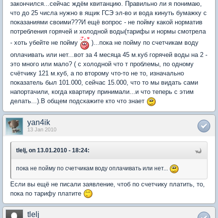
закончился...сейчас ждём квитанцию. Правильно ли я понимаю,
что до 25 числа нужно в ящик ГСЭ эл-во и вода кинуть бумажку с
показаниями своими???И ещё вопрос - не пойму какой норматив
потребления горячей и холодной воды(тарифы и нормы смотрела
- хоть убейте не пойму
)...пока не пойму по счетчикам воду
оплачивать или нет...вот за 4 месяца 45 м.куб горячей воды на 2 -
это много или мало? ( с холодной что т проблемы, по одному
счётчику 121 м.куб, а по второму что-то не то, изначально
показатель был 101.000, сейчас 15.000, что то мы видать сами
напортачили, когда квартиру принимали...и что теперь с этим
делать...).В общем подскажите кто что знает
yan4ik
13 Jan 2010
tlelj, on 13.01.2010 - 18:24:
пока не пойму по счетчикам воду оплачивать или нет...
Если вы ещё не писали заявление, чтоб по счетчику платить, то,
пока по тарифу платите
tlelj