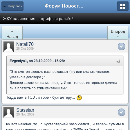
Форум Новостройки
← Подольск
ЖКУ начисления - тарифы и расчёт!
«
Вперед
Назад
»
Natali70
28 Oct 2009
Evgeniya1, on 28.10.2009 - 15:28:
"Это смотря сколько вас проживает ( ну или сколько человек
указано в договоре )."
Договор заключен на меня одну. И вот теперь интересно должна
ли я платить по этим квитанциям?
Тогда вам в ГСЭ , к горе - бухгалтеру...
Stassian
20 Nov 2009
ну вот наконец то , с бухгалтерией разобрался , и теперь суммы в
квитанции пошли нормальные (около 2500р за 1шку) ... еще одна