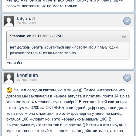
нет должны бегать и суетиться они - потому что я плачу .один
разочек поставить их на место только.
tatyana1
24 Nov 2009
Stassian, on 22.11.2009 - 17:42:
нет должны бегать и суетиться они - потому что я плачу .один
разочек поставить их на место только.
Если бы.....
kentfutura
27 Nov 2009
Нашёл сегодня квитанцию в ящике))) Самое интересное что
договор мы заключали в начале августа и платили почти 14 т.р за
кварплату за 4 месяца(август-ноябрь). В сегодняйшей квитанции
стоит сумма 3200 за ОКТЯБРЬ и ни одной цифры куда они дели
тот взнос + они отметили что электроэнергии у меня на конец
октября 100 киловат но и это нереально минимум 190. В
понедельник бухгалтера так и не застал (( Кстати а кто нибудь в
курсе договор который мы подписывали действителен, а то он