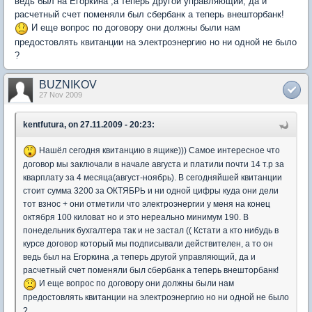
ведь был на Егоркина ,а теперь другой управляющий, да и
расчетный счет поменяли был сбербанк а теперь внешторбанк!
И еще вопрос по договору они должны были нам
предостовлять квитанции на электроэнергию но ни одной не было
?
BUZNIKOV
27 Nov 2009
kentfutura, on 27.11.2009 - 20:23:
Нашёл сегодня квитанцию в ящике))) Самое интересное что
договор мы заключали в начале августа и платили почти 14 т.р за
кварплату за 4 месяца(август-ноябрь). В сегодняйшей квитанции
стоит сумма 3200 за ОКТЯБРЬ и ни одной цифры куда они дели
тот взнос + они отметили что электроэнергии у меня на конец
октября 100 киловат но и это нереально минимум 190. В
понедельник бухгалтера так и не застал (( Кстати а кто нибудь в
курсе договор который мы подписывали действителен, а то он
ведь был на Егоркина ,а теперь другой управляющий, да и
расчетный счет поменяли был сбербанк а теперь внешторбанк!
И еще вопрос по договору они должны были нам
предостовлять квитанции на электроэнергию но ни одной не было
?