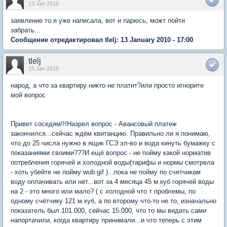
13 Jan 2010
заявление то я уже написала, вот и парюсь, можт пойти
забрать...
Сообщение отредактировал tlelj: 13 January 2010 - 17:00
tlelj
15 Jan 2010
народ, а что за квартиру никто не платит?или просто игнорите
мой вопрос
Привет соседям!!!Назрел вопрос - Авансовый платеж
закончился...сейчас ждём квитанцию. Правильно ли я понимаю,
что до 25 числа нужно в ящик ГСЭ эл-во и вода кинуть бумажку с
показаниями своими???И ещё вопрос - не пойму какой норматив
потребления горячей и холодной воды(тарифы и нормы смотрела
- хоть убейте не пойму wub.gif )...пока не пойму по счетчикам
воду оплачивать или нет...вот за 4 месяца 45 м.куб горячей воды
на 2 - это много или мало? ( с холодной что т проблемы, по
одному счётчику 121 м.куб, а по второму что-то не то, изначально
показатель был 101.000, сейчас 15.000, что то мы видать сами
напортачили, когда квартиру принимали...и что теперь с этим