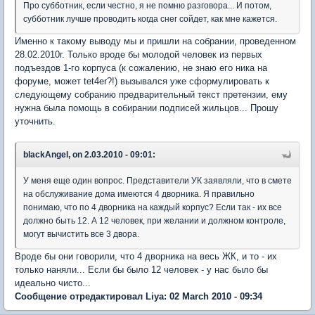
Про субботник, если честно, я не помню разговора... И потом,
субботник лучше проводить когда снег сойдет, как мне кажется.
Именно к такому выводу мы и пришли на собрании, проведенном
28.02.2010г. Только вроде бы молодой человек из первых
подъездов 1-го корпуса (к сожалению, не знаю его ника на
форуме, может tet4er?!) вызывался уже сформулировать к
следующему собранию предварительный текст претензии, ему
нужна была помощь в собирании подписей жильцов... Прошу
уточнить.
blackAngel, on 2.03.2010 - 09:01:
У меня еще один вопрос. Представители УК заявляли, что в смете
на обслуживание дома имеются 4 дворника. Я правильно
понимаю, что по 4 дворника на каждый корпус? Если так - их все
должно быть 12. А 12 человек, при желании и должном контроле,
могут вычистить все 3 двора.
Вроде бы они говорили, что 4 дворника на весь ЖК, и то - их
только наняли... Если бы было 12 человек - у нас было бы
идеально чисто...
Сообщение отредактировал Liya: 02 March 2010 - 09:34