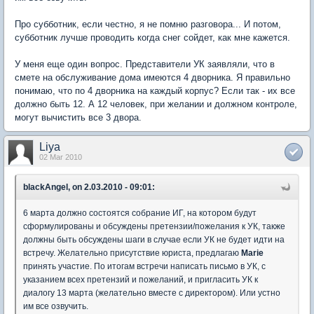
Про субботник, если честно, я не помню разговора... И потом,
субботник лучше проводить когда снег сойдет, как мне кажется.
У меня еще один вопрос. Представители УК заявляли, что в
смете на обслуживание дома имеются 4 дворника. Я правильно
понимаю, что по 4 дворника на каждый корпус? Если так - их все
должно быть 12. А 12 человек, при желании и должном контроле,
могут вычистить все 3 двора.
Liya
02 Mar 2010
blackAngel, on 2.03.2010 - 09:01:
6 марта должно состоятся собрание ИГ, на котором будут
сформулированы и обсуждены претензии/пожелания к УК, также
должны быть обсуждены шаги в случае если УК не будет идти на
встречу. Желательно присутствие юриста, предлагаю
Marie
принять участие. По итогам встречи написать письмо в УК, с
указанием всех претензий и пожеланий, и пригласить УК к
диалогу 13 марта (желательно вместе с директором). Или устно
им все озвучить.