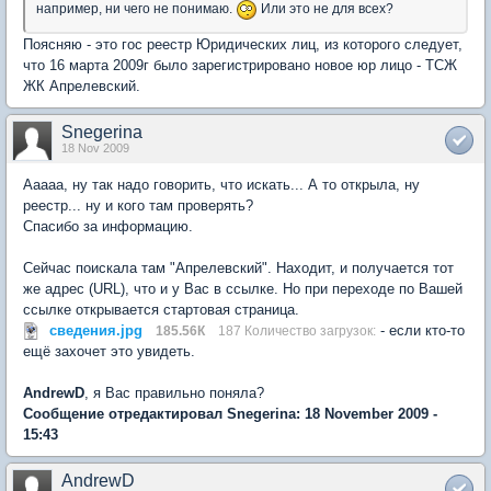
например, ни чего не понимаю.
Или это не для всех?
Поясняю - это гос реестр Юридических лиц, из которого следует,
что 16 марта 2009г было зарегистрировано новое юр лицо - ТСЖ
ЖК Апрелевский.
Snegerina
18 Nov 2009
Ааааа, ну так надо говорить, что искать... А то открыла, ну
реестр... ну и кого там проверять?
Спасибо за информацию.
Сейчас поискала там "Апрелевский". Находит, и получается тот
же адрес (URL), что и у Вас в ссылке. Но при переходе по Вашей
ссылке открывается стартовая страница.
сведения.jpg
- если кто-то
185.56К
187 Количество загрузок:
ещё захочет это увидеть.
AndrewD
, я Вас правильно поняла?
Сообщение отредактировал Snegerina: 18 November 2009 -
15:43
AndrewD