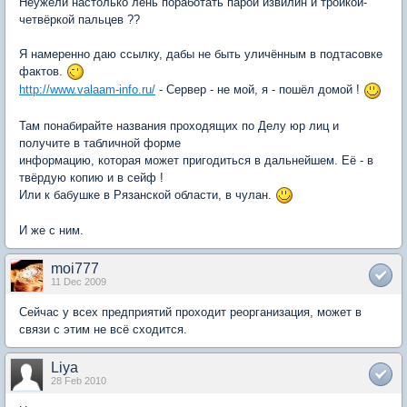
Неужели настолько лень поработать парой извилин и тройкой-
четвёркой пальцев ??
Я намеренно даю ссылку, дабы не быть уличённым в подтасовке
фактов.
http://www.valaam-info.ru/
- Сервер - не мой, я - пошёл домой !
Там понабирайте названия проходящих по Делу юр лиц и
получите в табличной форме
информацию, которая может пригодиться в дальнейшем. Её - в
твёрдую копию и в сейф !
Или к бабушке в Рязанской области, в чулан.
И же с ним.
moi777
11 Dec 2009
Сейчас у всех предприятий проходит реорганизация, может в
связи с этим не всё сходится.
Liya
28 Feb 2010