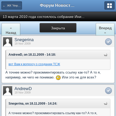
Форум Новостройки
← ЖК "Апрелевский". Архив.
13 марта 2010 года состоялось собрание Ини...
«
Закрыта
Вперед
Назад
»
Snegerina
18 Nov 2009
AndrewD, on 18.11.2009 - 14:18:
вот Вам к вопросу о создании ТСЖ
А точнее можно? прокомментировать ссылку как-то? А то я,
например, ни чего не понимаю.
Или это не для всех?
AndrewD
18 Nov 2009
Snegerina, on 18.11.2009 - 14:24:
А точнее можно? прокомментировать ссылку как-то? А то я,