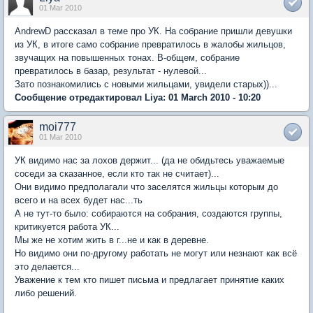
01 Mar 2010
AndrewD рассказал в теме про УК. На собрание пришли девушки
из УК, в итоге само собрание превратилось в жалобы жильцов,
звучащих на повышенных тонах. В-общем, собрание
превратилось в базар, результат - нулевой...
Зато познакомились с новыми жильцами, увидели старых))...
Сообщение отредактировал Liya: 01 March 2010 - 10:20
moi777
01 Mar 2010
УК видимо нас за лохов держит... (да не обидьтесь уважаемые
соседи за сказанное, если кто так не считает)...
Они видимо предполагали что заселятся жильцы которым до
всего и на всех будет нас...ть
А не тут-то было: собираются на собрания, создаются группы,
критикуется работа УК...
Мы же не хотим жить в г...не и как в деревне.
Но видимо они по-другому работать не могут или незнают как всё
это делается...
Уважение к тем кто пишет письма и предлагает принятие каких
либо решений.