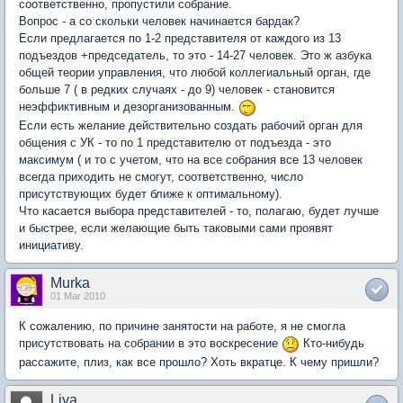
соответственно, пропустили собрание.
Вопрос - а со скольки человек начинается бардак?
Если предлагается по 1-2 представителя от каждого из 13
подъездов +председатель, то это - 14-27 человек. Это ж азбука
общей теории управления, что любой коллегиальный орган, где
больше 7 ( в редких случаях - до 9) человек - становится
неэффиктивным и дезорганизованным.
Если есть желание действительно создать рабочий орган для
общения с УК - то по 1 представителю от подъезда - это
максимум ( и то с учетом, что на все собрания все 13 человек
всегда приходить не смогут, соответственно, число
присутствующих будет ближе к оптимальному).
Что касается выбора представителей - то, полагаю, будет лучше
и быстрее, если желающие быть таковыми сами проявят
инициативу.
Murka
01 Mar 2010
К сожалению, по причине занятости на работе, я не смогла
присутствовать на собрании в это воскресение
Кто-нибудь
рассажите, плиз, как все прошло? Хоть вкратце. К чему пришли?
Liya