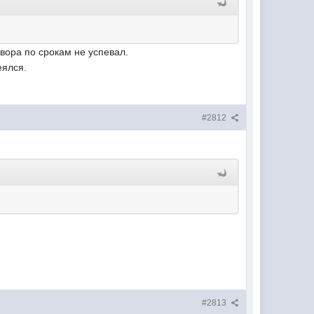
овора по срокам не успевал.
еялся.
#2812
#2813