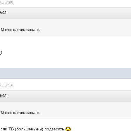
 - 12:08
2:08:
. Можно плечем сломать.
((
 - 12:10
3:08:
. Можно плечем сломать.
 если ТВ (большенький) подвесить