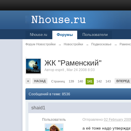
Nhouse.ru
Форумы
Пользователи
Форум Новостройки
→
Новостройки
→
Подмосковье
→
Раменс
.
ЖК "Рaменский"
Автор
esprit
,
Mar 24 2008 8:03
«
НАЗАД
ВПЕРЕД
Страниц
139
140
141
142
143
Сообщений в теме: 8536
shaid1
Пользователь
Отправлено
02 February 2009
а её тоже надо утвержд