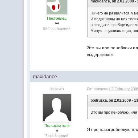
maxidance, on 2.02.2009 - 
Ничего не развалится, у м
Постоялец
И подвешены на них телики
возводятся вообще идеаль
554 сообщений
Минус - звукоизоляция, по
Это вы про пеноблоки ил
выдерживает.
maxidance
Новичок
Отправлено
02 February 2009
podruzka, on 2.02.2009 - 1
Это вы про пеноблоки или 
Пользователи
Я про пазогребневую пл
7 сообщений