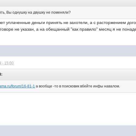
сить, Вы однушку на двушку не поменяли?
ачет уплаченные деньги принять не захотели, а с расторжением дог
оговоре не указан, а на обещанный "как правило" месяц я не понад
 - 15:00
4:
rama.ru/forum/16-81-1
а вообще -то в поисковик вбейте инфы навалом.