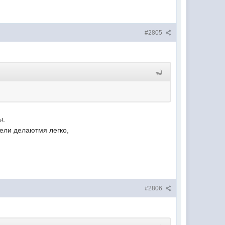
#2805
ы.
тели делаютмя легко,
#2806