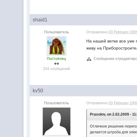
shaid1
Пользователь
Отправлено
03 February 2009
На нашей ветке все уже
живу на Приборостроител
Сообщение отредактирова
Постоялец
334 сообщений
kv50
Пользователь
Отправлено
03 February 2009
Prasolov, on 2.02.2009 - 11
Отличное решение перегоро
делается штроба для элек