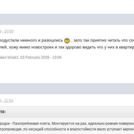
 - 10:05
 подустали немного и разошлись
, зато так приятно читать что с
ей, хожу мимо новостроек и так здорово видеть что у них в кварти
л shaid1: 03 February 2009 - 10:06
 - 11:54
:56:
док - Пазогребневая плита. Монтируется на раз, идеально ровная поверхност
тропроводки, по несущей способности и влагостойкости мало уступает кирпич