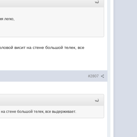
я легко,
оловой висит на стене большой телек, все
#2807
т на стене большой телек, все выдерживает.