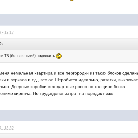
 - 12:17
0:
сли ТВ (большенький) подвесить
 меня немальная квартира и все пергородки из таких блоков сделан
ки и зеркала и т.д., все ок. Штробится идеально, разетки, выключа
льно. Дверные коробки стандартные ровно по толщине блока.
пониже кирпича. Но трудо/денег затрат на порядок ниже.
 - 13:32