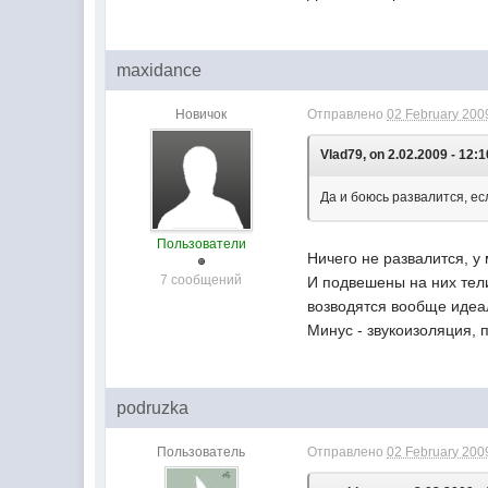
maxidance
Новичок
Отправлено
02 February 2009
Vlad79, on 2.02.2009 - 12:1
Да и боюсь развалится, е
Пользователи
Ничего не развалится, у
7 сообщений
И подвешены на них тели
возводятся вообще идеа
Минус - звукоизоляция, 
podruzka
Пользователь
Отправлено
02 February 2009