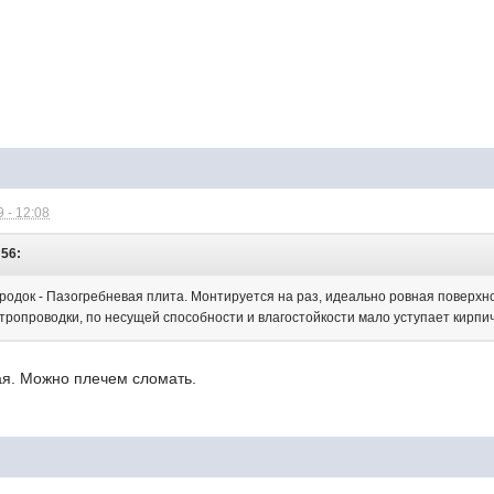
 - 12:08
:56:
док - Пазогребневая плита. Монтируется на раз, идеально ровная поверхност
тропроводки, по несущей способности и влагостойкости мало уступает кирпич
ая. Можно плечем сломать.