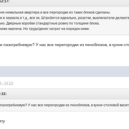
12:17:
еня немальная квартира и все пергородки из таких блоков сделаны.
 и зеркала и т.д., все ок. Штробится идеально, разетки, выключатели делаютм
но. Дверные коробки стандартные ровно по толщине блока.
ниже кирпича. Но трудо/денег затрат на порядок ниже.
и пазогребневую? У нас все перегородки из пеноблоков, в кухне-ст
 - 14:13
3:32:
пазогребневую? У нас все перегородки из пеноблоков, в кухне-столовой виси
иту