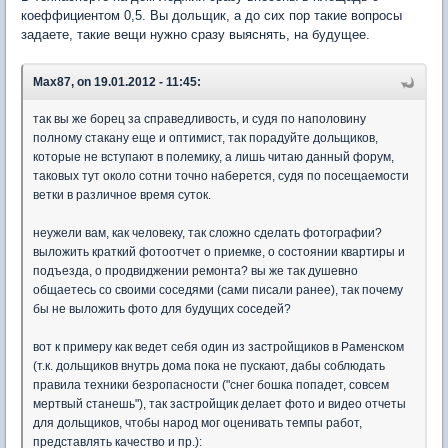
коеффициентом 0,5. Вы дольщик, а до сих пор такие вопросы
задаете, такие вещи нужно сразу выяснять, на будущее.
Max87, on 19.01.2012 - 11:45:
так вы же борец за справедливость, и судя по наполовину
полному стакану еще и оптимист, так порадуйте дольщиков,
которые не вступают в полемику, а лишь читаю данный форум,
таковых тут около сотни точно наберется, судя по посещаемости
ветки в различное время суток.
неужели вам, как человеку, так сложно сделать фотографии?
выложить краткий фотоотчет о приемке, о состоянии квартиры и
подъезда, о продвиджении ремонта? вы же так душевно
общаетесь со своими соседями (сами писали ранее), так почему
бы не выложить фото для будущих соседей?
вот к примеру как ведет себя один из застройщиков в Раменском
(т.к. дольщиков внутрь дома пока не пускают, дабы соблюдать
правила техники безропасности ("снег бошка попадет, совсем
мертвый станешь"), так застройщик делает фото и видео отчеты
для дольщиков, чтобы народ мог оценивать темпы работ,
представлять качество и пр.):