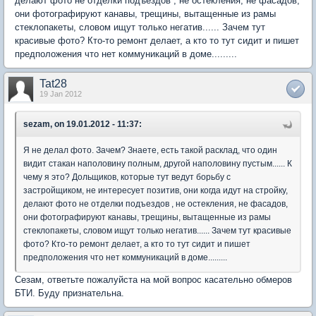
делают фото не отделки подъездов , не остекления, не фасадов,
они фотографируют канавы, трещины, вытащенные из рамы
стеклопакеты, словом ищут только негатив...... Зачем тут
красивые фото? Кто-то ремонт делает, а кто то тут сидит и пишет
предположения что нет коммуникаций в доме.........
Tat28
19 Jan 2012
sezam, on 19.01.2012 - 11:37:
Я не делал фото. Зачем? Знаете, есть такой расклад, что один
видит стакан наполовину полным, другой наполовину пустым...... К
чему я это? Дольщиков, которые тут ведут борьбу с
застройщиком, не интересует позитив, они когда идут на стройку,
делают фото не отделки подъездов , не остекления, не фасадов,
они фотографируют канавы, трещины, вытащенные из рамы
стеклопакеты, словом ищут только негатив...... Зачем тут красивые
фото? Кто-то ремонт делает, а кто то тут сидит и пишет
предположения что нет коммуникаций в доме.........
Сезам, ответьте пожалуйста на мой вопрос касательно обмеров
БТИ. Буду признательна.