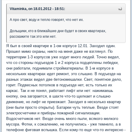
Vitaminka, on 18.01.2012 - 18:51:
А про свет, воду и тепло говорят, что нет их.
Дольщики, кто в ближайшие дни будет в своих квартирах,
расскажите так это или нет.
Я был в своей квартире в 1-ом корпусе 12.01. Заходил один.
Прошел мимо охраны, никто на меня даже не взглянул. По
территории 1-3 корпусов уже ходит много людей. Точно видел,
что со стороны подъездов 1 и 2 корпуса подцеплены лебедки,
они работали, поднимали стройматериалы. В 1-м корпусе в
нескольких квартирах идет ремонт, это слышно. В подъезде на
разных этажах видел две бетономешалки. Свет, понятное дело,
горит. Подвесных потолков в подъезде нет, есть только их
каркас. Так и не понял, работает лифт или нет: нажимаешь
кнопку, она загорается, в шахте что-то щелкает и слышно
движение, но лифт не приезжает. Заходил в несколько квартир
(они были просто открыты). Батареи чуть теплые. Везде стоят
электросчетчики и приборы пожарной сигнализации.
Водосчетчиков нет. Везде очень много пыли, всякого мелкого
мусора. Фотки, к сожалению, не получились - уже темнело, а в
телефоне фиговая вспышка. Если кому-то еще что-то интересно -