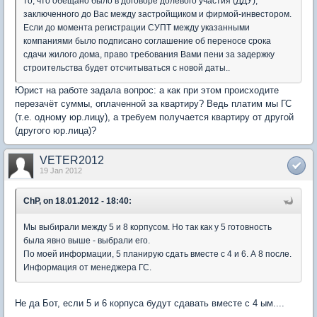
то, что обещано было в договоре долевого участия (ДДУ),
заключенного до Вас между застройщиком и фирмой-инвестором.
Если до момента регистрации СУПТ между указанными
компаниями было подписано соглашение об переносе срока
сдачи жилого дома, право требования Вами пени за задержку
строительства будет отсчитываться с новой даты..
Юрист на работе задала вопрос: а как при этом происходите
перезачёт суммы, оплаченной за квартиру? Ведь платим мы ГС
(т.е. одному юр.лицу), а требуем получается квартиру от другой
(другого юр.лица)?
VETER2012
19 Jan 2012
ChP, on 18.01.2012 - 18:40:
Мы выбирали между 5 и 8 корпусом. Но так как у 5 готовность
была явно выше - выбрали его.
По моей информации, 5 планирую сдать вместе с 4 и 6. А 8 после.
Информация от менеджера ГС.
Не да Бот, если 5 и 6 корпуса будут сдавать вместе с 4 ым....