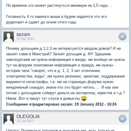
По времени это может растянуться минимум на 1,5 года....
Готовность 4 го намного выше и будем надеятся что его
доделают и сдают до осени этого года.
sezam
19 Jan 2012
Почему дольщики д 1,2,3 не интересуются вводом домов? И не
звонят сами в Минстрой? Звонит дольщик д. 4!!! Здешним
завсегдатаям не нужна информация о вводе, им вообще не нужна
тут на форуме позитивная информация и правда, им нужны
истории типа "говорят, что в д. 1, 2, 3 нет отопления,
электричества, воды", им нужен резонанс, ажиотаж, поддержание
видимости катастрофы, т.е. им на страницах форума нужен
ежедневный скандал, иначе кто это будет читать..... И как они
потом с дольщиков соберут деньги на экспертизу, юристов и т.д.?
Никак. Вот и пишут тут слухи и домыслы
Сообщение отредактировал sezam: 19 January 2012 - 10:24
OLEGOLIA
19 Jan 2012
Цитата: Подвесных потолков в подъезде нет, есть только их