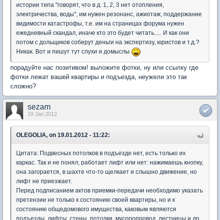
истории типа "говорят, что в д. 1, 2, 3 нет отопления,
электричества, воды", им нужен резонанс, ажиотаж, поддержание
видимости катастрофы, т.е. им на страницах форума нужен
ежедневный скандал, иначе кто это будет читать..... И как они
потом с дольщиков соберут деньги на экспертизу, юристов и т.д.?
Никак. Вот и пишут тут слухи и домыслы
порадуйте нас позитивом! выложите фотки, ну или ссылку где
фотки лежат вашей квартиры и подъезда, неужели это так
сложно?
sezam
19 Jan 2012
OLEGOLIA, on 19.01.2012 - 11:22:
Цитата: Подвесных потолков в подъезде нет, есть только их
каркас. Так и не понял, работает лифт или нет: нажимаешь кнопку,
она загорается, в шахте что-то щелкает и слышно движение, но
лифт не приезжает.
Перед подписанием актов приемки-передачи необходимо указать
претензии не только к состоянию своей квартиры, но и к
состоянию общедомового имущества, каковым являются
подъезды, лифты, стены, потолки, мусоропровод, лестницы и др.