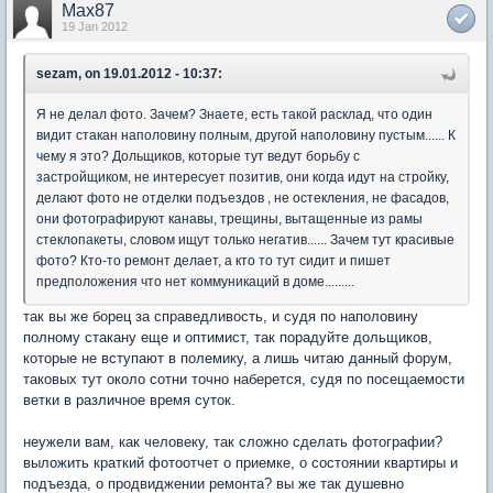
Max87
19 Jan 2012
sezam, on 19.01.2012 - 10:37:
Я не делал фото. Зачем? Знаете, есть такой расклад, что один
видит стакан наполовину полным, другой наполовину пустым...... К
чему я это? Дольщиков, которые тут ведут борьбу с
застройщиком, не интересует позитив, они когда идут на стройку,
делают фото не отделки подъездов , не остекления, не фасадов,
они фотографируют канавы, трещины, вытащенные из рамы
стеклопакеты, словом ищут только негатив...... Зачем тут красивые
фото? Кто-то ремонт делает, а кто то тут сидит и пишет
предположения что нет коммуникаций в доме.........
так вы же борец за справедливость, и судя по наполовину
полному стакану еще и оптимист, так порадуйте дольщиков,
которые не вступают в полемику, а лишь читаю данный форум,
таковых тут около сотни точно наберется, судя по посещаемости
ветки в различное время суток.
неужели вам, как человеку, так сложно сделать фотографии?
выложить краткий фотоотчет о приемке, о состоянии квартиры и
подъезда, о продвиджении ремонта? вы же так душевно