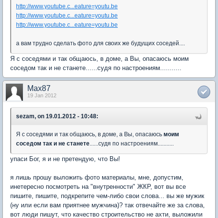
http://www.youtube.c...eature=youtu.be
http://www.youtube.c...eature=youtu.be
http://www.youtube.c...eature=youtu.be
а вам трудно сделать фото для своих же будущих соседей....
Я с соседями и так общаюсь, в доме, а Вы, опасаюсь моим
соседом так и не станете......судя по настроениям...........
Max87
19 Jan 2012
sezam, on 19.01.2012 - 10:48:
Я с соседями и так общаюсь, в доме, а Вы, опасаюсь
моим
соседом так и не станете
......судя по настроениям...........
упаси Бог, я и не претендую, что Вы!
я лишь прошу выложить фото материалы, мне, допустим,
инетересно посмотреть на "внутренности" ЖКР, вот вы все
пишите, пишите, подкрепите чем-либо свои слова... вы же мужик
(ну или если вам приятнее мужчина)? так отвечайте же за слова,
вот люди пишут, что качество строительство не ахти, выложили