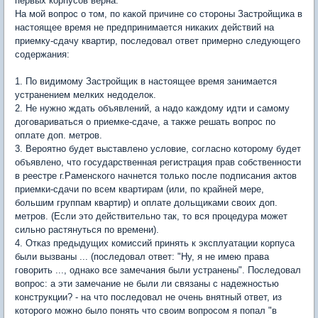
первых корпусов верна.
На мой вопрос о том, по какой причине со стороны Застройщика в
настоящее время не предпринимается никаких действий на
приемку-сдачу квартир, последовал ответ примерно следующего
содержания:
1. По видимому Застройщик в настоящее время занимается
устранением мелких недоделок.
2. Не нужно ждать объявлений, а надо каждому идти и самому
договариваться о приемке-сдаче, а также решать вопрос по
оплате доп. метров.
3. Вероятно будет выставлено условие, согласно которому будет
объявлено, что государственная регистрация прав собственности
в реестре г.Раменского начнется только после подписания актов
приемки-сдачи по всем квартирам (или, по крайней мере,
большим группам квартир) и оплате дольщиками своих доп.
метров. (Если это действительно так, то вся процедура может
сильно растянуться по времени).
4. Отказ предыдущих комиссий принять к эксплуатации корпуса
были вызваны ... (последовал ответ: "Ну, я не имею права
говорить ..., однако все замечания были устранены". Последовал
вопрос: а эти замечание не были ли связаны с надежностью
конструкции? - на что последовал не очень внятный ответ, из
которого можно было понять что своим вопросом я попал "в