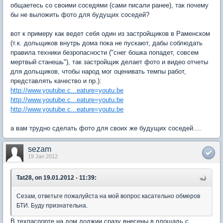
общаетесь со своими соседями (сами писали ранее), так почему
бы не выложить фото для будущих соседей?
вот к примеру как ведет себя один из застройщиков в Раменском
(т.к. дольщиков внутрь дома пока не пускают, дабы соблюдать
правила техники безропасности ("снег бошка попадет, совсем
мертвый станешь"), так застройщик делает фото и видео отчеты
для дольщиков, чтобы народ мог оценивать темпы работ,
представлять качество и пр.):
http://www.youtube.c...eature=youtu.be
http://www.youtube.c...eature=youtu.be
http://www.youtube.c...eature=youtu.be
а вам трудно сделать фото для своих же будущих соседей....
sezam
19 Jan 2012
Tat28, on 19.01.2012 - 11:39:
Сезам, ответьте пожалуйста на мой вопрос касательно обмеров
БТИ. Буду признательна.
В техпаспорте на дом лоджии сразу внесены в площадь с