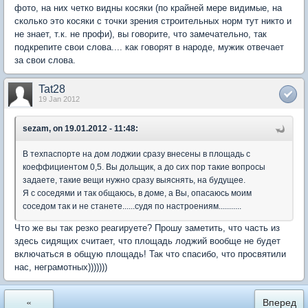
фото, на них четко видны косяки (по крайней мере видимые, на
сколько это косяки с точки зрения строительных норм тут никто и
не знает, т.к. не профи), вы говорите, что замечательно, так
подкрепите свои слова.... как говорят в народе, мужик отвечает
за свои слова.
Tat28
19 Jan 2012
sezam, on 19.01.2012 - 11:48:
В техпаспорте на дом лоджии сразу внесены в площадь с
коеффициентом 0,5. Вы дольщик, а до сих пор такие вопросы
задаете, такие вещи нужно сразу выяснять, на будущее.
Я с соседями и так общаюсь, в доме, а Вы, опасаюсь моим
соседом так и не станете......судя по настроениям...........
Что же вы так резко реагируете? Прошу заметить, что часть из
здесь сидящих считает, что площадь лоджий вообще не будет
включаться в общую площадь! Так что спасибо, что просвятили
нас, неграмотных)))))))
«
Вперед