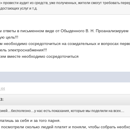
провести аудит из средств, уже полученных, жители смогут требовать пере
достающих услуг и т.д.
м ответы в письменном виде от Обыденного В. Н. Проанализируем 
ую цель!!!
м необходимо сосредоточиться на созидательных и вопросах перво
ель электроснабжения!!!
всем вместе необходимо сосредоточиться
7:44
43:
ией....бесполезно....у нас есть показания, которые мы поделили на всех....
латишь за себя и за того парня.
, посмотрели сколько людей платит и поняли, чтобы собрать необх