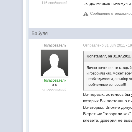
115 сообщений
т.к. должников почему-то
Сообщение отредактирова
Бабуля
Пользователь
Отправлено
31 July 2011 - 1
Konstant77, on 31.07.2011 
Лично почти почти каждый
и говорили как. Может всё
необходимости, а выбор э
Пользователи
проблемные вопросы!!!
90 сообщений
Во-первых, хотелось бы 
которых Вы постоянно пи
Во-вторых. Вполне допус
В-третьих "говорили как
клевета, доверия не выз