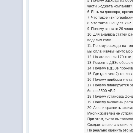
5. Почему расходы на обуч
части бюджета компании?
6. Есть ли договора, про
7. Что такое «типографск
8. Что такое СРО для УК?
9. Почему в штате 29 чел
10. Для анализа статей р
поделим сами.
11. Почему расходы на тел
мы оплачиваем чьи-то мо
12. На что пошли 179 тыс. 
13. Ремонт в ДЭЗе обошелс
14. Почему в ДЭЗе прожив
15. Где (для чего?) тепло
16. Почему приборы учета
17. Почему планируется р
более 3500 мВІ?
18. Почему установка фон
19. Почему включены расхо
20. А если сравнить стоим
Многих жителей не устраив
При этом, счета выставля
Создается впечатление, ч
Но реально оценить это 