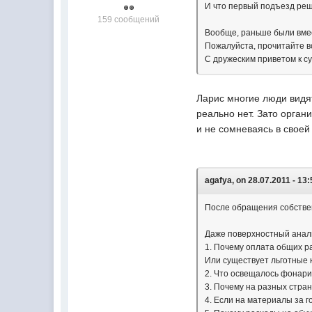
И что первый подъезд реши
159 сообщений
Вообще, раньше были вмес
Пожалуйста, прочитайте в
С дружеским приветом к с
Ларис многие люди видят
реально нет. Зато орган
и не сомневаясь в своей
agafya, on 28.07.2011 - 13:
После обращения собствен
Даже поверхностный анали
1. Почему оплата общих ра
Или существует льготные 
2. Что освещалось фонари
3. Почему на разных стран
4. Если на материалы за г