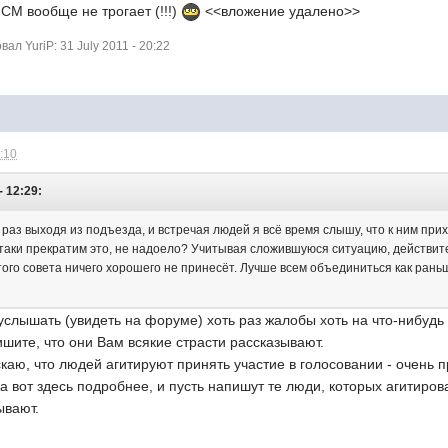
 СМ вообще не трогает (!!!)
<<вложение удалено>>
л YuriP: 31 July 2011 - 20:22
9:10
- 12:29:
 раз выходя из подъезда, и встречая людей я всё время слышу, что к ним пр
-таки прекратим это, не надоело? Учитывая сложившуюся ситуацию, действите
того совета ничего хорошего не принесёт. Лучше всем объединиться как рань
услышать (увидеть на форуме) хоть раз жалобы хоть на что-нибудь 
шите, что они Вам всякие страсти рассказывают.
каю, что людей агитируют принять участие в голосовании - очень 
" а вот здесь подробнее, и пусть напишут те люди, которых агитиро
ывают.