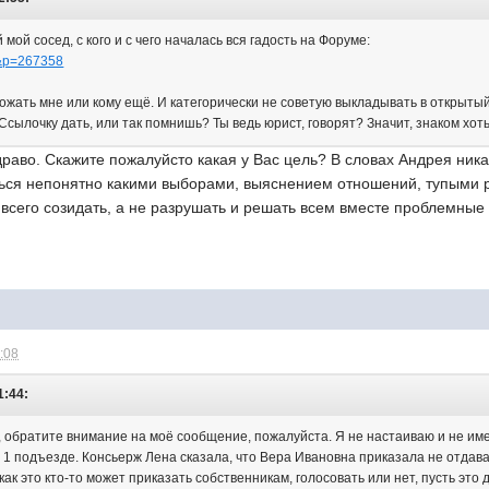
мой сосед, с кого и с чего началась вся гадость на Форуме:
st&p=267358
грожать мне или кому ещё. И категорически не советую выкладывать в открыт
Ссылочку дать, или так помнишь? Ты ведь юрист, говорят? Значит, знаком хоть
драво. Скажите пожалуйсто какая у Вас цель? В словах Андрея ника
ться непонятно какими выборами, выяснением отношений, тупыми р
всего созидать, а не разрушать и решать всем вместе проблемные
3:08
1:44:
 обратите внимание на моё сообщение, пожалуйста. Я не настаиваю и не им
в 1 подъезде. Консьерж Лена сказала, что Вера Ивановна приказала не отда
как это кто-то может приказать собственникам, голосовать или нет, пусть эт