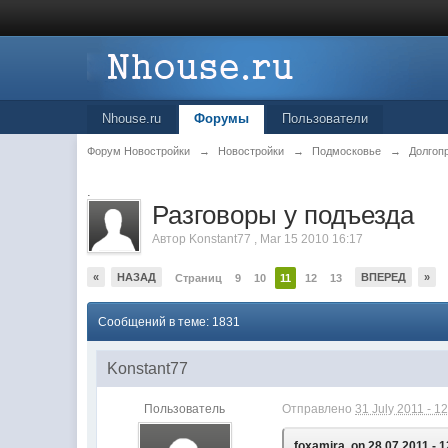
Nhouse.ru
Форумы
Пользователи
Форум Новостройки
→
Новостройки
→
Подмосковье
→
Долгоп
.
Разговоры у подъезда
Автор
Konstant77
,
Mar 15 2010 16:17
«
НАЗАД
ВПЕРЕД
»
Страниц
9
10
11
12
13
Сообщений в теме: 1831
Konstant77
Пользователь
Отправлено
31 July 2011 - 1
foxamira, on 28.07.2011 - 1