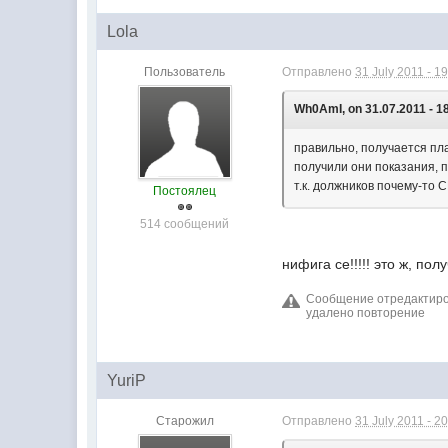
Lola
Пользователь
Отправлено
31 July 2011 - 1
Wh0AmI, on 31.07.2011 - 1
правильно, получается пла
получили они показания, 
т.к. должников почему-то С
Постоялец
514 сообщений
нифига се!!!!! это ж, по
Сообщение отредактирова
удалено повторение
YuriP
Старожил
Отправлено
31 July 2011 - 2