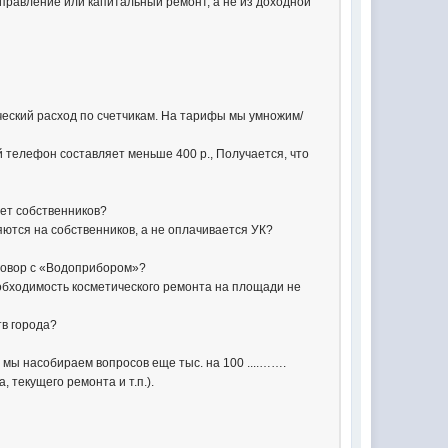
управление или капитальный ремонт, а не из доходной
ческий расход по счетчикам. На тарифы мы умножим/
й телефон составляет меньше 400 р., Получается, что
чет собственников?
яются на собственников, а не оплачивается УК?
оговор с «Водоприбором»?
обходимость косметического ремонта на площади не
тв города?
 мы насобираем вопросов еще тыс. на 100 ....…….
 текущего ремонта и т.п.).