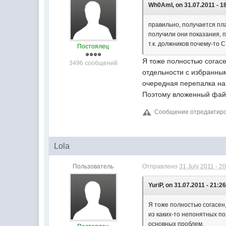
Wh0AmI, on 31.07.2011 - 1
правильно, получается пла
получили они показания, 
т.к. должников почему-то С
Постоялец
Я тоже полностью согасе
3496 сообщений
отдельности с избранным
очередная перепалка на
Поэтому вложенный фай
Сообщение отредактирова
Lola
Пользователь
Отправлено
31 July 2011 - 2
YuriP, on 31.07.2011 - 21:26
Я тоже полностью согасен
из каких-то непонятных п
основных проблем.