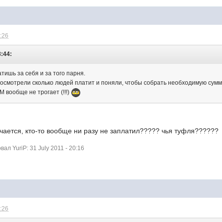
9:26
8:44:
тишь за себя и за того парня.
посмотрели сколько людей платит и поняли, чтобы собрать необходимую сумм
М вообще не трогает (!!!)
лучается, кто-то вообще ни разу не заплатил????? чья туфля??????
л YuriP: 31 July 2011 - 20:16
0:26