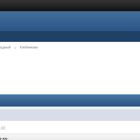
рудный
→
Хлебниково
2:48
2:55: