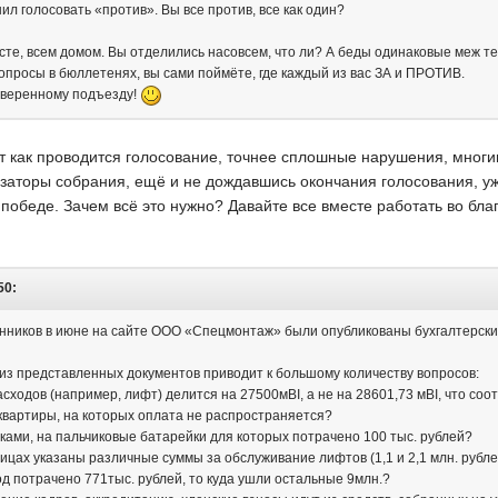
л голосовать «против». Вы все против, все как один?
те, всем домом. Вы отделились насовсем, что ли? А беды одинаковые меж тем
опросы в бюллетенях, вы сами поймёте, где каждый из вас ЗА и ПРОТИВ.
уверенному подъезду!
 как проводится голосование, точнее сплошные нарушения, многим
изаторы собрания, ещё и не дождавшись окончания голосования, у
 победе. Зачем всё это нужно? Давайте все вместе работать во благ
50:
ников в июне на сайте ООО «Спецмонтаж» были опубликованы бухгалтерские
з представленных документов приводит к большому количеству вопросов:
сходов (например, лифт) делится на 27500мВІ, а не на 28601,73 мВІ, что со
квартиры, на которых оплата не распространяется?
ками, на пальчиковые батарейки для которых потрачено 100 тыс. рублей?
ицах указаны различные суммы за обслуживание лифтов (1,1 и 2,1 млн. рубле
од потрачено 771тыс. рублей, то куда ушли остальные 9млн.?