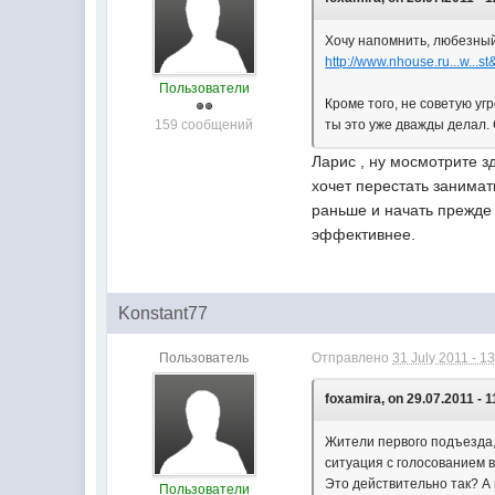
Хочу напомнить, любезный 
http://www.nhouse.ru...w...
Пользователи
Кроме того, не советую у
159 сообщений
ты это уже дважды делал. 
Ларис , ну мосмотрите з
хочет перестать занима
раньше и начать прежде 
эффективнее.
Konstant77
Пользователь
Отправлено
31 July 2011 - 1
foxamira, on 29.07.2011 - 1
Жители первого подъезда,
ситуация с голосованием 
Это действительно так? А 
Пользователи