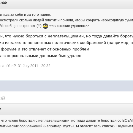
8:44:
тишь за себя и за того парня.
посмотрели сколько людей платит и поняли, чтобы собрать необходимую сумм
М вообще не трогает (!!!)
<<вложение удалено>>
н, что нужно бороться с неплательщиками, но тогда давайте боро
и из каких-то непонятных политических соображений (например, п
 форуме и это отвлечет от основных проблем.
л с персональными данными был удален.
л YuriP: 31 July 2011 - 20:32
0:43
:
, что нужно бороться с неплательщиками, но тогда давайте бороться со ВСЕ
олитических соображений (например, пусть СМ огласит весь список). Подниме