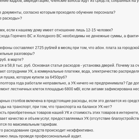
ение кадров, аккредитацию, членские взносы идут из средств, собранных на 
чие документы, согласно которым проходило обучение персонала?
ие расходы»?
овек, если к нашему дому имеет отношение лишь 12-15 человек?
асхода Горячего ВС и Холодного ВС необходимы не денежные суммы, а факти
ефоны составляют 2725 рублей в месяц при том, что абон. плата за городско
бильные разговоры?
руб. в марте?
я в 58,8 тыс. руб. Основная статья расходов - установка дверей. Почему за с
ают сотрудники УК, а коммунальные платежи, вода, электричество распредел
вая пушка, которую купили за 6450руб?
 полтора года работали неправильно, а УК ничего не предпринимала? Где д
емонт лестничных клеток площадью 6800 мВІ, если актами зафиксирована не
арных столбов включена в предстоящие расходы, если это делается из средс
ды на транспорт, при том, что транспорта на балансе УК нет?
ость приобретенных товаров нашей УК и стоимость этих товаров в интернете,
ает качество и объем услуг, предоставляемых УК (отсутствие благоустройства,
ются по максимальным тарифам.
то расходование средств происходит неэффективно.
можно лишь проведя профессиональный аудит.