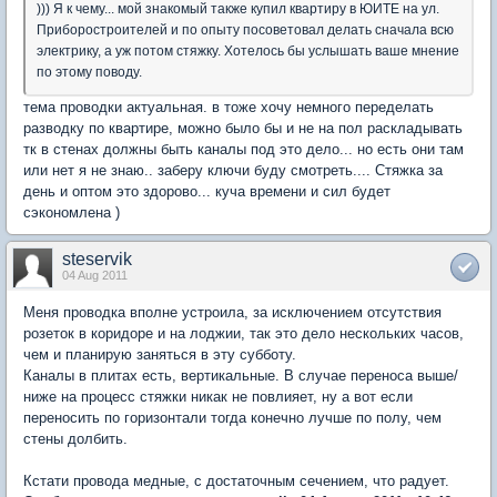
))) Я к чему... мой знакомый также купил квартиру в ЮИТЕ на ул.
Приборостроителей и по опыту посоветовал делать сначала всю
электрику, а уж потом стяжку. Хотелось бы услышать ваше мнение
по этому поводу.
тема проводки актуальная. в тоже хочу немного переделать
разводку по квартире, можно было бы и не на пол раскладывать
тк в стенах должны быть каналы под это дело... но есть они там
или нет я не знаю.. заберу ключи буду смотреть.... Стяжка за
день и оптом это здорово... куча времени и сил будет
сэкономлена )
steservik
04 Aug 2011
Меня проводка вполне устроила, за исключением отсутствия
розеток в коридоре и на лоджии, так это дело нескольких часов,
чем и планирую заняться в эту субботу.
Каналы в плитах есть, вертикальные. В случае переноса выше/
ниже на процесс стяжки никак не повлияет, ну а вот если
переносить по горизонтали тогда конечно лучше по полу, чем
стены долбить.
Кстати провода медные, с достаточным сечением, что радует.