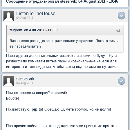
Сообщение отредактировал steservik: 04 August 2011 - 10:46
ListenToTheHouse
04 Aug 2011
felgrem, on 4.08.2011 - 11:03:
Лично меня разводка электрики вполне устраивает. Так что смысл
её переделывать ?
Пара-другая дополнительных розеток лишними не будут. Ну и
развести по комнатам витые пары и коаксиальные кабеля для
интернета и телевидения, чтобы затем под ногами не путались.
steservik
04 Aug 2011
Привет соседям сверху?
steservik
[/quote]
Приветствую,
pipito
! Обещаю шуметь громко, но не долго!
Про прочие кабеля, как-то под плинтус уже привык их прятать.