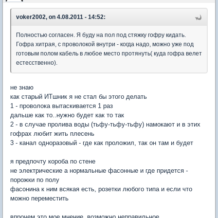
voker2002, on 4.08.2011 - 14:52:
Полностью согласен. Я буду на пол под стяжку гофру кидать.
Гофра хитрая, с проволокой внутри - когда надо, можно уже под
готовым полом кабель в любое место протянуть( куда гофра велет
естесственно).
не знаю
как старый ИТшник я не стал бы этого делать
1 - проволока вытаскивается 1 раз
дальше как то..нужно будет как то так
2 - в случае пролива воды (тьфу-тьфу-тьфу) намокают и в этих
гофрах любит жить плесень
3 - канал одноразовый - где как проложил, так он там и будет
я предпочту короба по стене
не электрические а нормальные фасонные и где придется -
порожки по полу
фасонина к ним всякая есть, розетки любого типа и если что
можно переместить
впрочем это мое мнение, возможно неправильное