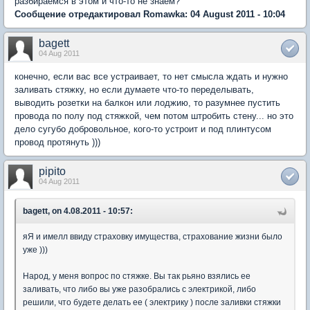
разбираемся в этом и что-то не знаем?
Сообщение отредактировал Romawka: 04 August 2011 - 10:04
bagett
04 Aug 2011
конечно, если вас все устраивает, то нет смысла ждать и нужно
заливать стяжку, но если думаете что-то переделывать,
выводить розетки на балкон или лоджию, то разумнее пустить
провода по полу под стяжкой, чем потом штробить стену... но это
дело сугубо добровольное, кого-то устроит и под плинтусом
провод протянуть )))
pipito
04 Aug 2011
bagett, on 4.08.2011 - 10:57:
яЯ и имелл ввиду страховку имущества, страхование жизни было
уже )))
Народ, у меня вопрос по стяжке. Вы так рьяно взялись ее
заливать, что либо вы уже разобрались с электрикой, либо
решили, что будете делать ее ( электрику ) после заливки стяжки