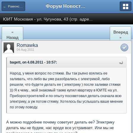
Форум Новостройки
← Раменское
ЮИТ Московия - ул. Чугунова, 43 (стр. адре...
«
Вперед
Назад
»
Romawka
04 Aug 2011
bagett, on 4.08.2011 - 10:57:
Народ, у меня вопрос по стяжке. Вы так рьяно взялись ее
заливать, что либо вы уже разобрались с электрикой, либо
решили, что будете делать ее ( электрику ) после заливки стяжки
))) Я к чему... мой знакомый также купил квартиру в ЮИТЕ на ул.
Приборостроителей и по опыту посоветовал делать сначала всю
электрику, а уж потом стяжку. Хотелось бы услышать ваше мнение
по этому поводу.
А можно подробнее почему советует делать ее? Электрику
делать мы не будем, нас вроде все устраивает. Или мы не