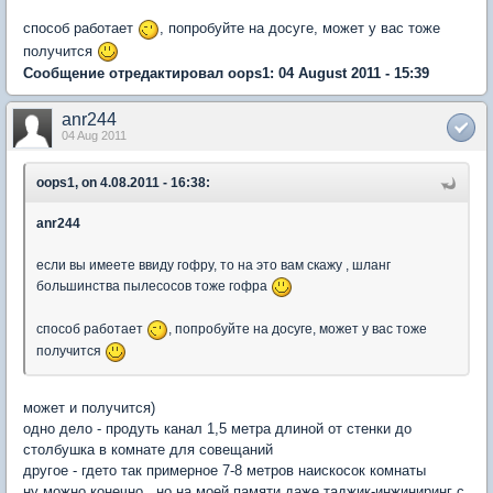
способ работает
, попробуйте на досуге, может у вас тоже
получится
Сообщение отредактировал oops1: 04 August 2011 - 15:39
anr244
04 Aug 2011
oops1, on 4.08.2011 - 16:38:
anr244
если вы имеете ввиду гофру, то на это вам скажу , шланг
большинства пылесосов тоже гофра
способ работает
, попробуйте на досуге, может у вас тоже
получится
может и получится)
одно дело - продуть канал 1,5 метра длиной от стенки до
столбушка в комнате для совещаний
другое - гдето так примерное 7-8 метров наискосок комнаты
ну можно конечно...но на моей памяти даже таджик-инжиниринг с