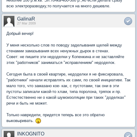
неболее 100 р.м.кв. Эл.точка-400-500 р.,но если делать сразу
всю электроразводку,то получается на много дешевле.
GalinaR
27 Mar 2009
Добрый вечер!
У меня несколько слов по поводу заделывания щелей между
стенамии замазывания всех ненужных дырок в стенах.
Совет: не пишите эти недоделки у Копенкина и не заставляйте
этих "работников" заниматься "исправлением" недоделок.
Сегодня была в своей квартире, недоделки я не фиксировала,
"работники" начали исправлять их сами, по своей инициативе. Так
мало того, что замазано кое- как, с пустотами, так они в эти
пустоты запихали какой-то хлам, типа поролона, тряпок и пр.
Естестественно ни о какой шумоизоляции при таких "доделках"
речи и быть не может.
Только навредили, придется теперь все это обратно
выковыривать.
INKOGNITO