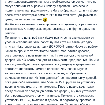
упали....производители всяких стройматериалов сетуют, что не
могут привычным образом к началу строительного сезона
поднять цены на продукцию-хоть бы это брали...и т.д. и на фоне
всего этого некоторые ремонтники пытаются гнать докризисные
цены, растопырив пальцы
Чтобы хоть на что-то ориентироваться по ценам для разговора с
ремонтниками, предлагаю здесь размещать инфу по ценам на
работы.
Понятно, что цены всё-таки будут разниться в зависимости от
уровня исполнения этих работ. ну вот хотя бы взять укладку
плитки. Некоторые за укладку ДОРОГОЙ плитки берут за работу
какой-то процент от стоимости плитки..мол плитка дорогая,
ответсвенность повышенная и т.п. Та же ерунда с установкой
дверей. ИМХО-брать процент от стоимости -бред полный. По мне
так какую-нибудь самую дешевую косую-кривую дверь/плитку
поставить/положить намного сложнее ,чем ровненькую и
независимо отстоимости со всем этим надо обращаться
одинаково бережно. Из "стандартных" цен на установку дверей,
пока для себя отметила, что больше 1500 рублей за установку
двери я лично платить не намерена. Просто нашла кучу таких
предложений от продавцов самих же дверей, а у них установка
была всегда дороже ,чем у частников. Причем, это стоимость
установки ВСЕГО, включая и доборы, и подготовку проемов, и
врезку замков, и зарезка наличников под 45 градусов(если