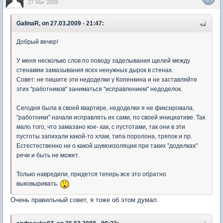
27 Mar 2009
GalinaR, on 27.03.2009 - 21:47:
Добрый вечер!
У меня несколько слов по поводу заделывания щелей между
стенамии замазывания всех ненужных дырок в стенах.
Совет: не пишите эти недоделки у Копенкина и не заставляйте
этих "работников" заниматься "исправлением" недоделок.
Сегодня была в своей квартире, недоделки я не фиксировала,
"работники" начали исправлять их сами, по своей инициативе. Так
мало того, что замазано кое- как, с пустотами, так они в эти
пустоты запихали какой-то хлам, типа поролона, тряпок и пр.
Естестественно ни о какой шумоизоляции при таких "доделках"
речи и быть не может.
Только навредили, придется теперь все это обратно
выковыривать.
Очень правильный совет, я тоже об этом думал.