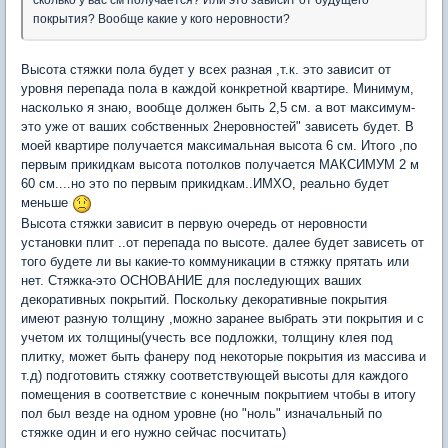
сколько у вас см получается? Или это зависит от будущего
покрытия? Вообще какие у кого неровности?
Высота стяжки пола будет у всех разная ,т.к. это зависит от
уровня перепада пола в каждой конкретной квартире. Минимум,
насколько я знаю, вообще должен быть 2,5 см. а вот максимум-
это уже от ваших собственных 2неровностей" зависеть будет. В
моей квартире получается максимальная высота 6 см. Итого ,по
первым прикидкам высота потолков получается МАКСИМУМ 2 м
60 см....но это по первым прикидкам..ИМХО, реально будет
меньше
Высота стяжки зависит в первую очередь от неровности
установки плит ..от перепада по высоте. далее будет зависеть от
того будете ли вы какие-то коммуникации в стяжку прятать или
нет. Стяжка-это ОСНОВАНИЕ для последующих ваших
декоративных покрытий. Поскольку декоративные покрытия
имеют разную толщину ,можно заранее выбрать эти покрытия и с
учетом их толщины(учесть все подложки, толщину клея под
плитку, может быть фанеру под некоторые покрытия из массива и
т.д) подготовить стяжку соответствующей высоты для каждого
помещения в соответствие с конечным покрытием чтобы в итогу
пол был везде на одном уровне (но "ноль" изначальный по
стяжке один и его нужно сейчас посчитать)