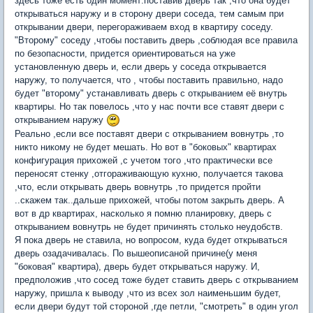
здесь тоже есть один момент:поставив дверь так ,что она будет
открываться наружу и в сторону двери соседа, тем самым при
открывании двери, перегораживаем вход в квартиру соседу.
"Второму" соседу ,чтобы поставить дверь ,соблюдая все правила
по безопасности, придется ориентироваться на уже
установленную дверь и, если дверь у соседа открывается
наружу, то получается, что , чтобы поставить правильно, надо
будет "второму" устанавливать дверь с открыванием её внутрь
квартиры. Но так повелось ,что у нас почти все ставят двери с
открыванием наружу
Реально ,если все поставят двери с открыванием вовнутрь ,то
никто никому не будет мешать. Но вот в "боковых" квартирах
конфигурация прихожей ,с учетом того ,что практически все
переносят стенку ,отгораживающую кухню, получается такова
,что, если открывать дверь вовнутрь ,то придется пройти
..скажем так..дальше прихожей, чтобы потом закрыть дверь. А
вот в др квартирах, насколько я помню планировку, дверь с
открыванием вовнутрь не будет причинять столько неудобств.
Я пока дверь не ставила, но вопросом, куда будет открываться
дверь озадачивалась. По вышеописаной причине(у меня
"боковая" квартира), дверь будет открываться наружу. И,
предположив ,что сосед тоже будет ставить дверь с открыванием
наружу, пришла к выводу ,что из всех зол наименьшим будет,
если двери будут той стороной ,где петли, "смотреть" в один угол