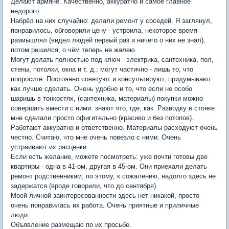
Делают армяне. Качественно, аккуратно и самое главное
недорого.
Набрёл на них случайно: делали ремонт у соседей. Я заглянул,
понравилось, обговорили цену - устроила, некоторое время
размышлял (видел людей первый раз и ничего о них не знал),
потом решился; о чём теперь не жалею.
Могут делать полностью под ключ - электрика, сантехника, пол,
стены, потолки, окна и т. д.; могут частично - лишь то, что
попросите. Постоянно советуют и консультируют, придумывают
как лучше сделать. Очень удобно и то, что если не особо
шаришь в тонкостях, (сантехника, материалы) покупки можно
совершать вмести с ними: знают что, где, как. Разводку в стояке
мне сделали просто офигительно (красиво и без потопов).
Работают аккуратно и ответственно. Материалы расходуют очень
честно. Считаю, что мне очень повезло с ними. Очень
устраивают их расценки.
Если есть желание, можете посмотреть: уже почти готовы две
квартиры - одна в 41-ом, другая в 45-ом. Они приехали делать
ремонт родственникам, по этому, к сожалению, надолго здесь не
задержатся (вроде говорили, что до сентября).
Моей личной заинтересованности здесь нет никакой, просто
очень понравилась их работа. Очень приятные и приличные
люди.
Объявление размещаю по их просьбе.