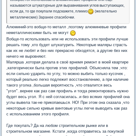
называются штукатурные для выравнивания углов выступающих,
если да, то где покупали подскажите, плиииз
(желательно
металлические) Заранее спасибочки.
Алюминий-это вобще-то металл ,поэтому алюминевые профили
неметаллическими быть не могут
Вобще-то использовать или не использовать эти профили лучше
решать тому ,кто будет штукатурить. Некоторые маляры страсть
как их не любят и без них прекрасно обходятся, а другие без них
ничего не выровняют.
Малярша ,которая делала в своё врнемя ремонт в моей квартире
,категорически была против этих профилей. Объясняла тем ,что:
если сильно ударить по углу, то можно выбить только кусочек ,
который реально легко подлежит восстановлению, а при наличие
такого уголка ,большая вероятность ,что отвалится весь
"угол"..вернее как раз сам профиль и тогда ремонтировать нужно
будет весь угол. Я с ней согласилась..и без всяких профилей она
углы вывела так-не прикопаешься. НО! При этом она сказала ,что
некоторые сильно кривые винтовые углы легче выводить как раз
с использованием этого профиля.
Где покупать? Да на любом строительном рынке или в
строительном магазине. Кстати ,когда отправитесь за покупкой