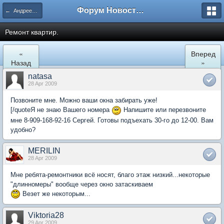
Форум Новостройки
← Андреевка
Ремонт квартир.
«
Вперед
Назад
»
natasa
28 Apr 2009
Позвоните мне. Можно ваши окна забирать уже!
[/quoteЯ не знаю Вашего номера
Напишите или перезвоните
мне 8-909-168-92-16 Сергей. Готовы подъехать 30-го до 12-00. Вам
удобно?
MERILIN
28 Apr 2009
Мне ребята-ремонтники всё носят, благо этаж низкий...некоторые
"длинномеры" вообще через окно затаскиваем
Везет же некоторым...
Viktoria28
29 Apr 2009