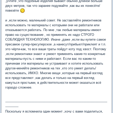
,учтите ,что подобные изделия бывают обычно длиной больше
двух метров, так что заранее подумайте ,как вы их понесёте/
повезёте
и ,если можно, маленький совет. Не заставляйте ремонтников
использовать те материалы с которыми они не работали или
отказываются работать. По мне ,так любые материалы имеют
право на существование , но применять их надо СТРОГО
СОБЛЮДАЯ ТЕХНОЛОГИЮ. Иначе ,даже ,если вы купите самое
пресамое супер-пресуперское ,а нанесут/прибьют/приклеят и т.п.
это чёрти-как, то все ваши траты пойдут коту под хвост. Поэтому
,если ремонтники знают и умеют применять какие-то конкретные
материалы-пусть с ними и работают. Если вас по каким-то
причинам эти материалы не устраивают и хотите использовать
другое-меняйте ремонтников на тех ,кто это умеет делать/
использовать, ИМХО. Многие вещи ,которые на первый взгляд
все представляют ,как делать и только на первый взгляд
кажуться простыми, в действительности может оказаться всё
гораздо сложнее.
-----------------------------------------------------------------------------------------------------
-------------
Поскольку я вспомнила один момент ,хочу с вами поделиться,