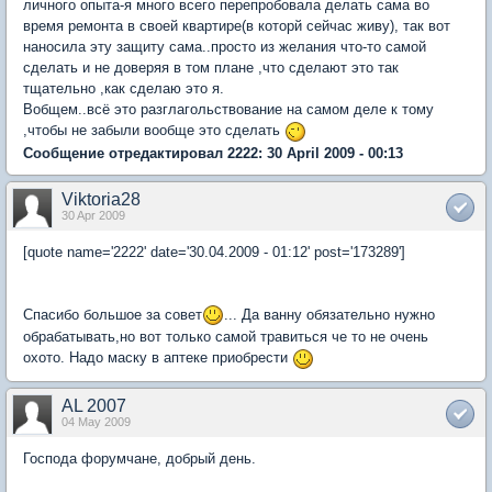
личного опыта-я много всего перепробовала делать сама во
время ремонта в своей квартире(в которй сейчас живу), так вот
наносила эту защиту сама..просто из желания что-то самой
сделать и не доверяя в том плане ,что сделают это так
тщательно ,как сделаю это я.
Вобщем..всё это разглагольствование на самом деле к тому
,чтобы не забыли вообще это сделать
Сообщение отредактировал 2222: 30 April 2009 - 00:13
Viktoria28
30 Apr 2009
[quote name='2222' date='30.04.2009 - 01:12' post='173289']
Спасибо большое за совет
... Да ванну обязательно нужно
обрабатывать,но вот только самой травиться че то не очень
охото. Надо маску в аптеке приобрести
AL 2007
04 May 2009
Господа форумчане, добрый день.