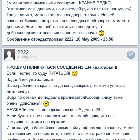
( у меня так с нынешними соседями...КРАЙНЕ РЕДКО
"сталкиваемся" дверями, но у соседей ручка от этого погнулась).
Так ,если что, можно как-то свою дверь открыть. Но всё-
равно..собираюсь встретиться с соседом и обговорить момент с
дверями. Нам ведь всё-таки жить по-соседству, а
добрососедские отношения очень много значат
Сообщение отредактировал 2222: 10 May 2009 - 23:56
2222
12 May 2009
ПРОШУ ОТКЛИКНУТЬСЯ СОСЕДЕЙ ИЗ 134 квартиры!!!!
Если честно ,то буду РУГАТЬСЯ!
Задолбали уже заливать!
Ваши рабочие то краны не до конца закроют, то мимо унитаза
лить начнут!
Вода по стенам до подвала проливается!Соседи снизу тоже
очень "довольны"!
НЕУЖЕЛи нельзя по-нормальному всё делать?!!!!
Если будет такое продолжаться, я вам обещаю, что вас
замучают всякими проверками!
И, пожалуй, в ближайшее время пойду, оформлю страховку. Если
по-хорошему не понимаете, то пусть с вами страховая компания
разбирается. А они это умеют-поверьте..особенно ,если к ним со