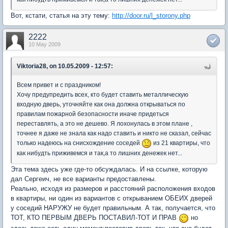
Вот, кстати, статья на эту тему:
http://door.ru/l_storony.php
2222
10 May 2009
Viktoria28, on 10.05.2009 - 12:57:
Всем привет и с праздником!
Хочу предупредить всех, кто будет ставить металлическую
входную дверь, уточняйте как она должна открываться по
правилам пожарной безопасности иначе придеться
переставлять, а это не дешево. Я лохонулась в этом плане ,
точнее я даже не знала как надо ставить и никто не сказал, сейчас
только надеюсь на снисхождение соседей
из 21 квартиры, что
как нибудть приживемся и так,а то лишних денежек нет...
Эта тема здесь уже где-то обсуждалась. И на ссылке, которую
дал Сергеич, не все варианты предоставлены.
Реально, исходя из размеров и расстояний расположения входов
в квартиры, ни один из вариантов с открыванием ОБЕИХ дверей
у соседий НАРУЖУ не будет правильным. А так, получается, что
ТОТ, КТО ПЕРВЫМ ДВЕРЬ ПОСТАВИЛ-ТОТ И ПРАВ
но