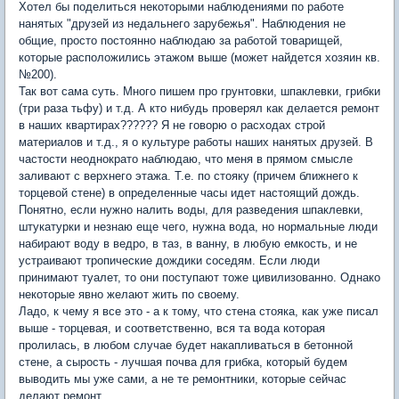
Хотел бы поделиться некоторыми наблюдениями по работе
нанятых "друзей из недальнего зарубежья". Наблюдения не
общие, просто постоянно наблюдаю за работой товарищей,
которые расположились этажом выше (может найдется хозяин кв.
№200).
Так вот сама суть. Много пишем про грунтовки, шпаклевки, грибки
(три раза тьфу) и т.д. А кто нибудь проверял как делается ремонт
в наших квартирах?????? Я не говорю о расходах строй
материалов и т.д., я о культуре работы наших нанятых друзей. В
частости неоднократо наблюдаю, что меня в прямом смысле
заливают с верхнего этажа. Т.е. по стояку (причем ближнего к
торцевой стене) в определенные часы идет настоящий дождь.
Понятно, если нужно налить воды, для разведения шпаклевки,
штукатурки и незнаю еще чего, нужна вода, но нормальные люди
набирают воду в ведро, в таз, в ванну, в любую емкость, и не
устраивают тропические дождики соседям. Если люди
принимают туалет, то они поступают тоже цивилизованно. Однако
некоторые явно желают жить по своему.
Ладо, к чему я все это - а к тому, что стена стояка, как уже писал
выше - торцевая, и соответственно, вся та вода которая
пролилась, в любом случае будет накапливаться в бетонной
стене, а сырость - лучшая почва для грибка, который будем
выводить мы уже сами, а не те ремонтники, которые сейчас
делают ремонт.