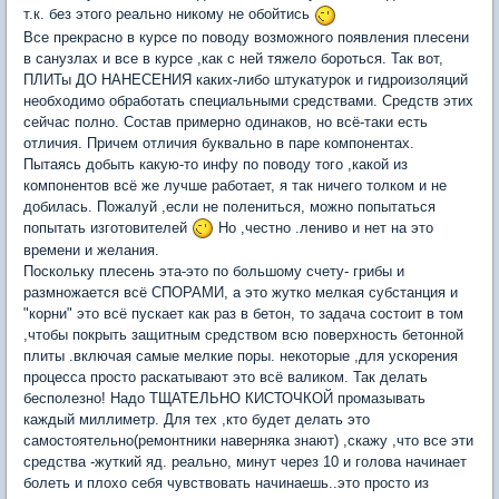
т.к. без этого реально никому не обойтись
Все прекрасно в курсе по поводу возможного появления плесени
в санузлах и все в курсе ,как с ней тяжело бороться. Так вот,
ПЛИТы ДО НАНЕСЕНИЯ каких-либо штукатурок и гидроизоляций
необходимо обработать специальными средствами. Средств этих
сейчас полно. Состав примерно одинаков, но всё-таки есть
отличия. Причем отличия буквально в паре компонентах.
Пытаясь добыть какую-то инфу по поводу того ,какой из
компонентов всё же лучше работает, я так ничего толком и не
добилась. Пожалуй ,если не полениться, можно попытаться
попытать изготовителей
Но ,честно .лениво и нет на это
времени и желания.
Поскольку плесень эта-это по большому счету- грибы и
размножается всё СПОРАМИ, а это жутко мелкая субстанция и
"корни" это всё пускает как раз в бетон, то задача состоит в том
,чтобы покрыть защитным средством всю поверхность бетонной
плиты .включая самые мелкие поры. некоторые ,для ускорения
процесса просто раскатывают это всё валиком. Так делать
бесполезно! Надо ТЩАТЕЛЬНО КИСТОЧКОЙ промазывать
каждый миллиметр. Для тех ,кто будет делать это
самостоятельно(ремонтники наверняка знают) ,скажу ,что все эти
средства -жуткий яд. реально, минут через 10 и голова начинает
болеть и плохо себя чувствовать начинаешь..это просто из