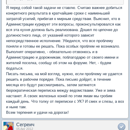
Я перед собой такой задачи не ставлю. Считаю важнее добиться
конкретного результата в кратчайшие сроки с наименьшей
затратой усилий, прибегая к мирным средствам. Выяснил, кто в
Администрации курирует эти вопросы, проконсультировался как
вся эта кухня должна быть реализована. Дошел по цепочке до
должностного лица, от указаний которого зависит
непосредственное исполнение. Убедился, что все проблему
поняли и готовы ее решать. Пока особых проблем не возникало.
Выполнят оперативно, - обязательно отзвонюсь и в
Администрацию и дорожникам, поблагодарю от своего имени и
жителей поселка, сообщу об этом на форуме. Нет, - будем
бодаться.
Писать письма, на мой взгляд, нужно, если проблему не удается
решить в рабочем порядке. Пока письмо дойдет, в течение
месяца его будут рассматривать, затем затянется
бюрократическая переписка между ведомствами. Уже и зима
настанет. А своих железных коней по этим ямам мы гробим
каждый день. Что толку от переписки с УК? И смех и слезы, а воз
и ныне там.
Всем терпения и удачи на дорогах!
Сегреич
05 Apr 2012