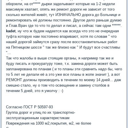
оборзели, на от***** дырки заделывают которые на 1-2 недели
максимум хватает, опять же ремонт дороги не зависит от того
сколько жителей живёт, тут ИЗНАЧАЛЬНО дорога до Больнице и
ремонтировать её должны постоянно. Другое дело раньше думаю
и Глав.Врач где то что то делал и писал, а сейчас там одни ******.
kadet
, ну что ж будем надеется как всегда что это не очередная
туфта которую нам постоянно впаривают, хотя по словам " что
нашей дорогой займутся сразу после восстановительных работ
на Пятницком шоссе " так же близко как " И будут все счастливы
"...
Так что жалобы в выше стоящие органы, я например так же и
буду писать и прокуратуру тоже, т.к. замена дороги может быть
запланирована по планам ( и то планы эти сравнить надо бы, чего
то 5 лет не делали её а это уже все планы в жопе значит ), а вот
РЕМОНТ должны производить в течении по моему 14 дней... даж
смешно стало, ну о том что освещение и замену столбов в
течении 5 дней, это я умолчу : -)
Согласно ГОСТ Р 50597-93
Группа дорог и улиц по их транспортно-
эксплуатационным характеристикам
Повреждения на 1000 м2,покрытия, м2, не более