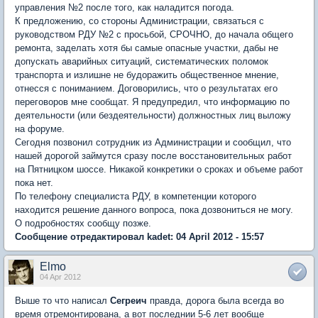
управления №2 после того, как наладится погода.
К предложению, со стороны Администрации, связаться с
руководством РДУ №2 с просьбой, СРОЧНО, до начала общего
ремонта, заделать хотя бы самые опасные участки, дабы не
допускать аварийных ситуаций, систематических поломок
транспорта и излишне не будоражить общественное мнение,
отнесся с пониманием. Договорились, что о результатах его
переговоров мне сообщат. Я предупредил, что информацию по
деятельности (или бездеятельности) должностных лиц выложу
на форуме.
Сегодня позвонил сотрудник из Администрации и сообщил, что
нашей дорогой займутся сразу после восстановительных работ
на Пятницком шоссе. Никакой конкретики о сроках и объеме работ
пока нет.
По телефону специалиста РДУ, в компетенции которого
находится решение данного вопроса, пока дозвониться не могу.
О подробностях сообщу позже.
Сообщение отредактировал kadet: 04 April 2012 - 15:57
Elmo
04 Apr 2012
Выше то что написал
Сегреич
правда, дорога была всегда во
время отремонтирована, а вот последнии 5-6 лет вообще