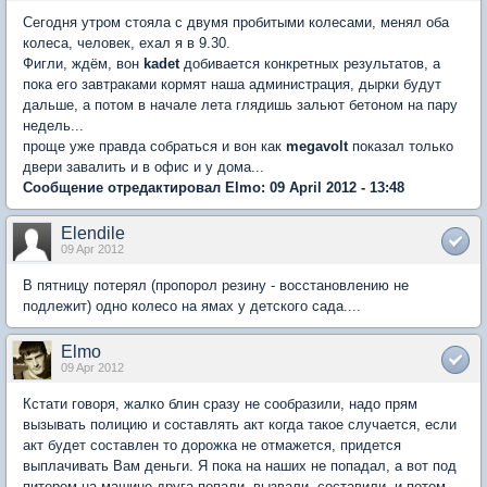
Сегодня утром стояла с двумя пробитыми колесами, менял оба
колеса, человек, ехал я в 9.30.
Фигли, ждём, вон
kadet
добивается конкретных результатов, а
пока его завтраками кормят наша администрация, дырки будут
дальше, а потом в начале лета глядишь зальют бетоном на пару
недель...
проще уже правда собраться и вон как
megavolt
показал только
двери завалить и в офис и у дома...
Сообщение отредактировал Elmo: 09 April 2012 - 13:48
Elendile
09 Apr 2012
В пятницу потерял (пропорол резину - восстановлению не
подлежит) одно колесо на ямах у детского сада....
Elmo
09 Apr 2012
Кстати говоря, жалко блин сразу не сообразили, надо прям
вызывать полицию и составлять акт когда такое случается, если
акт будет составлен то дорожка не отмажется, придется
выплачивать Вам деньги. Я пока на наших не попадал, а вот под
питером на машине друга попали, вызвали, составили, и потом