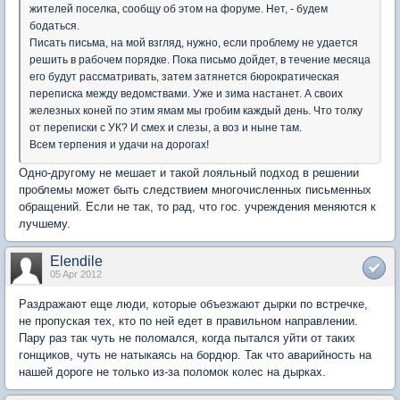
жителей поселка, сообщу об этом на форуме. Нет, - будем
бодаться.
Писать письма, на мой взгляд, нужно, если проблему не удается
решить в рабочем порядке. Пока письмо дойдет, в течение месяца
его будут рассматривать, затем затянется бюрократическая
переписка между ведомствами. Уже и зима настанет. А своих
железных коней по этим ямам мы гробим каждый день. Что толку
от переписки с УК? И смех и слезы, а воз и ныне там.
Всем терпения и удачи на дорогах!
Одно-другому не мешает и такой лояльный подход в решении
проблемы может быть следствием многочисленных письменных
обращений. Если не так, то рад, что гос. учреждения меняются к
лучшему.
Elendile
05 Apr 2012
Раздражают еще люди, которые объезжают дырки по встречке,
не пропуская тех, кто по ней едет в правильном направлении.
Пару раз так чуть не поломался, когда пытался уйти от таких
гонщиков, чуть не натыкаясь на бордюр. Так что аварийность на
нашей дороге не только из-за поломок колес на дырках.