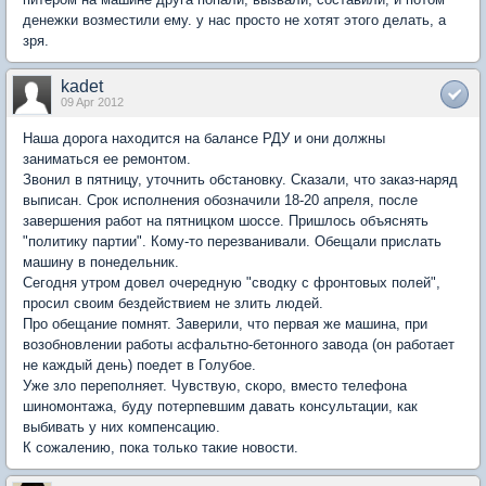
денежки возместили ему. у нас просто не хотят этого делать, а
зря.
kadet
09 Apr 2012
Наша дорога находится на балансе РДУ и они должны
заниматься ее ремонтом.
Звонил в пятницу, уточнить обстановку. Сказали, что заказ-наряд
выписан. Срок исполнения обозначили 18-20 апреля, после
завершения работ на пятницком шоссе. Пришлось объяснять
"политику партии". Кому-то перезванивали. Обещали прислать
машину в понедельник.
Сегодня утром довел очередную "сводку с фронтовых полей",
просил своим бездействием не злить людей.
Про обещание помнят. Заверили, что первая же машина, при
возобновлении работы асфальтно-бетонного завода (он работает
не каждый день) поедет в Голубое.
Уже зло переполняет. Чувствую, скоро, вместо телефона
шиномонтажа, буду потерпевшим давать консультации, как
выбивать у них компенсацию.
К сожалению, пока только такие новости.