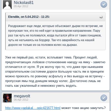
Nickolas81
05 Apr 2012
Elendile, on 5.04.2012 - 11:25:
Раздражают еще люди, которые объезжают дырки по встречке, не
пропуская тех, кто по ней едет в правильном направлении. Пару
раз так чуть не поломался, когда пытался уйти от таких гонщиков,
чуть не натыкаясь на бордюр. Так что аварийность на нашей
дороге не только из-за поломок колес на дырках.
Уже не первый раз, кстати, всплывает тема. Процент людей,
предпочитающих лобовое столкновение наезду на ямку - заметно
отличается от нуля. Я уж молчу про то, что даже при нынешнем
отвратительном состоянии дороги большую часть ям в принципе
можно проехать по ровному асфальту и без выезда на встречку -
пропуская ямы под днищем между колес. Достаточно лишь не
гнать как ужаленный и немножко уметь водить.
megavolt
06 Apr 2012
http://www.yaplakal....opic421677.html
может тоже акцию замутить?