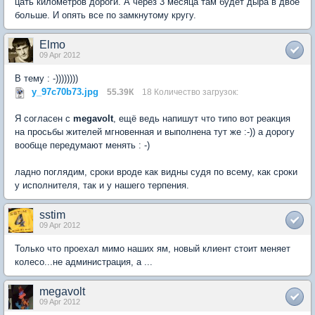
цать километров дороги. А через 3 месяца там будет дыра в двое
больше. И опять все по замкнутому кругу.
Elmo
09 Apr 2012
В тему : -))))))))
y_97c70b73.jpg
55.39К
18 Количество загрузок:
Я согласен с
megavolt
, ещё ведь напишут что типо вот реакция
на просьбы жителей мгновенная и выполнена тут же :-)) а дорогу
вообще передумают менять : -)
ладно поглядим, сроки вроде как видны судя по всему, как сроки
у исполнителя, так и у нашего терпения.
sstim
09 Apr 2012
Только что проехал мимо наших ям, новый клиент стоит меняет
колесо...не администрация, а ...
megavolt
09 Apr 2012