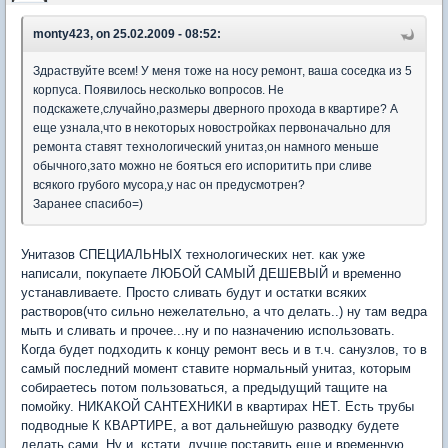
monty423, on 25.02.2009 - 08:52:
Здраствуйте всем! У меня тоже на носу ремонт, ваша соседка из 5
корпуса. Появилось несколько вопросов. Не
подскажете,случайно,размеры дверного прохода в квартире? А
еще узнала,что в некоторых новостройках первоначально для
ремонта ставят технологический унитаз,он намного меньше
обычного,зато можно не бояться его испоритить при сливе
всякого грубого мусора,у нас он предусмотрен?
Заранее спасибо=)
Унитазов СПЕЦИАЛЬНЫХ технологических нет. как уже
написали, покупаете ЛЮБОЙ САМЫЙ ДЕШЕВЫЙ и временно
устанавливаете. Просто сливать будут и остатки всяких
растворов(что сильно нежелательно, а что делать..) ну там ведра
мыть и сливать и прочее...ну и по назначению использовать.
Когда будет подходить к концу ремонт весь и в т.ч. санузлов, то в
самый последний момент ставите нормальный унитаз, которым
собираетесь потом пользоваться, а предыдущий тащите на
помойку. НИКАКОЙ САНТЕХНИКИ в квартирах НЕТ. Есть трубы
подводные К КВАРТИРЕ, а вот дальнейшую разводку будете
делать сами. Ну и, кстати, лучше поставить еще и временную