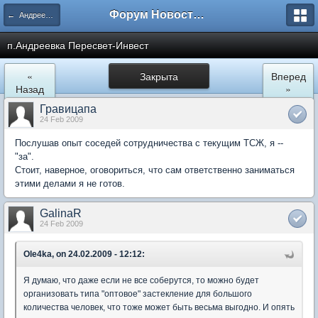
Форум Новостройки
← Андреевка
п.Андреевка Пересвет-Инвест
«
Закрыта
Вперед
Назад
»
Гравицапа
24 Feb 2009
Послушав опыт соседей сотрудничества с текущим ТСЖ, я --
"за".
Стоит, наверное, оговориться, что сам ответственно заниматься
этими делами я не готов.
GalinaR
24 Feb 2009
Ole4ka, on 24.02.2009 - 12:12:
Я думаю, что даже если не все соберутся, то можно будет
организовать типа "оптовое" застекление для большого
количества человек, что тоже может быть весьма выгодно. И опять