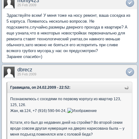
monty423
25 Feb 2009
Здраствуйте всем! У меня тоже на носу ремонт, ваша соседка из
5 корпуса. Появилось несколько вопросов. Не
подскажете,случайно,размеры дверного прохода в квартире? А
еще узнала,что в некоторых новостройках первоначально для
ремонта ставят технологический унитаз,он намного меньше
обычного,зато можно не бояться его испоритить при сливе
всякого грубого мусора,у нас он предусмотрен?
Заранее спасибо=)
dbrecz
25 Feb 2009
Гравицапа, on 24.02.2009 - 22:52:
Познакомлюсь с соседями по первому корпусу из квартир 123,
125, 126.
Жан, кв.124, +7 (916) 590-94-24,
Кстати, кто был до недавних дней на стройке? Во второй секии
вроде совсем другая нумерация на дверях нарисована была -- у
меня подъезд поменялся или с головой беда?