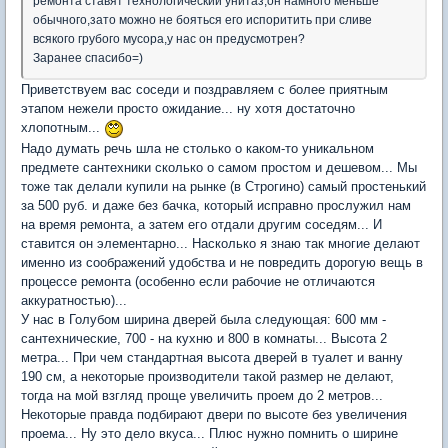
ремонта ставят технологический унитаз,он намного меньше
обычного,зато можно не бояться его испоритить при сливе
всякого грубого мусора,у нас он предусмотрен?
Заранее спасибо=)
Приветствуем вас соседи и поздравляем с более приятным
этапом нежели просто ожидание... ну хотя достаточно
хлопотным...
Надо думать речь шла не столько о каком-то уникальном
предмете сантехники сколько о самом простом и дешевом... Мы
тоже так делали купили на рынке (в Строгино) самый простенький
за 500 руб. и даже без бачка, который исправно прослужил нам
на время ремонта, а затем его отдали другим соседям... И
ставится он элементарно... Насколько я знаю так многие делают
именно из соображений удобства и не повредить дорогую вещь в
процессе ремонта (особенно если рабочие не отличаются
аккуратностью)...
У нас в Голубом ширина дверей была следующая: 600 мм -
сантехнические, 700 - на кухню и 800 в комнаты... Высота 2
метра... При чем стандартная высота дверей в туалет и ванну
190 см, а некоторые производители такой размер не делают,
тогда на мой взгляд проще увеличить проем до 2 метров...
Некоторые правда подбирают двери по высоте без увеличения
проема... Ну это дело вкуса... Плюс нужно помнить о ширине