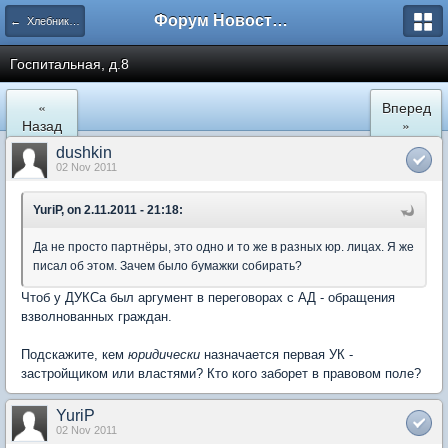
Форум Новостройки
← Хлебниково
Госпитальная, д.8
«
Вперед
Назад
»
dushkin
02 Nov 2011
YuriP, on 2.11.2011 - 21:18:
Да не просто партнёры, это одно и то же в разных юр. лицах. Я же
писал об этом. Зачем было бумажки собирать?
Чтоб у ДУКСа был аргумент в переговорах с АД - обращения
взволнованных граждан.
Подскажите, кем
юридически
назначается первая УК -
застройщиком или властями? Кто кого заборет в правовом поле?
YuriP
02 Nov 2011