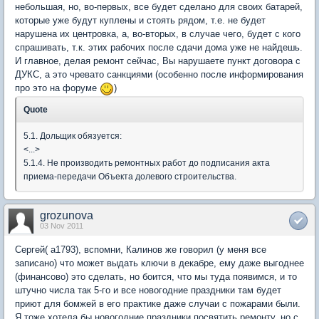
небольшая, но, во-первых, все будет сделано для своих батарей,
которые уже будут куплены и стоять рядом, т.е. не будет
нарушена их центровка, а, во-вторых, в случае чего, будет с кого
спрашивать, т.к. этих рабочих после сдачи дома уже не найдешь.
И главное, делая ремонт сейчас, Вы нарушаете пункт договора с
ДУКС, а это чревато санкциями (особенно после информирования
про это на форуме
)
Quote
5.1. Дольщик обязуется:
<...>
5.1.4. Не производить ремонтных работ до подписания акта
приема-передачи Объекта долевого строительства.
grozunova
03 Nov 2011
Сергей( a1793), вспомни, Калинов же говорил (у меня все
записано) что может выдать ключи в декабре, ему даже выгоднее
(финансово) это сделать, но боится, что мы туда появимся, и то
штучно числа так 5-го и все новогодние праздники там будет
приют для бомжей в его практике даже случаи с пожарами были.
Я тоже хотела бы новогодние праздники посвятить ремонту, но с