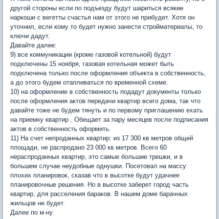
другой стороны если по подъезду будут шариться всякие
наркоши с вегетты счастья нам от этого не прибудет. Хотя он
уточнил, если кому то будет нужно занести стройматериалы, то
ключи дадут.
Давайте далее:
9) все коммуникации (кроме газовой котельной) будут
подключены 15 ноября, газовая котельная может быть
подключена только после оформления объекта в собственность,
а до этого будем отапливаться по временной схеме.
10) на оформление в собственность подадут документы только
после оформления актов передачи квартир всего дома, так что
давайте тоже не будем тянуть и по первому приглашению ехать
на приемку квартир . Обещает за пару месяцев после подписания
актов в собственность оформить.
11) На счет непроданных квартир: из 17 300 кв метров общей
площади, не распродано 23 000 кв метров. Всего 60
нераспроданных квартир, это самые большие трешки, и в
большем случае неудобные однушки. Посетовал на массу
плохих планировок, сказав что в высотке будут удачнее
планировочные решения. Но в высотке заберет город часть
квартир, для расселения бараков. В нашем доме барачных
жильцов не будет.
Далее по м-ну.