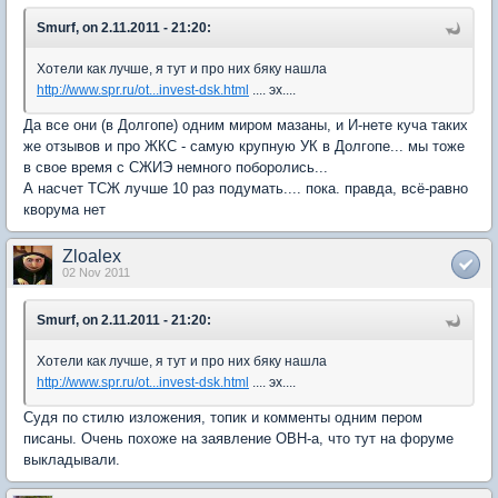
Smurf, on 2.11.2011 - 21:20:
Хотели как лучше, я тут и про них бяку нашла
http://www.spr.ru/ot...invest-dsk.html
.... эх....
Да все они (в Долгопе) одним миром мазаны, и И-нете куча таких
же отзывов и про ЖКС - самую крупную УК в Долгопе... мы тоже
в свое время с СЖИЭ немного поборолись...
А насчет ТСЖ лучше 10 раз подумать.... пока. правда, всё-равно
кворума нет
Zloalex
02 Nov 2011
Smurf, on 2.11.2011 - 21:20:
Хотели как лучше, я тут и про них бяку нашла
http://www.spr.ru/ot...invest-dsk.html
.... эх....
Судя по стилю изложения, топик и комменты одним пером
писаны. Очень похоже на заявление ОВН-а, что тут на форуме
выкладывали.