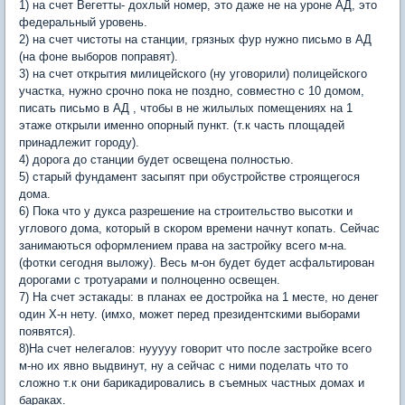
1) на счет Вегетты- дохлый номер, это даже не на уроне АД, это
федеральный уровень.
2) на счет чистоты на станции, грязных фур нужно письмо в АД
(на фоне выборов поправят).
3) на счет открытия милицейского (ну уговорили) полицейского
участка, нужно срочно пока не поздно, совместно с 10 домом,
писать письмо в АД , чтобы в не жилылых помещениях на 1
этаже открыли именно опорный пункт. (т.к часть площадей
принадлежит городу).
4) дорога до станции будет освещена полностью.
5) старый фундамент засыпят при обустройстве строящегося
дома.
6) Пока что у дукса разрешение на строительство высотки и
углового дома, который в скором времени начнут копать. Сейчас
занимаються оформлением права на застройку всего м-на.
(фотки сегодня выложу). Весь м-он будет будет асфальтирован
дорогами с тротуарами и полноценно освещен.
7) На счет эстакады: в планах ее достройка на 1 месте, но денег
один Х-н нету. (имхо, может перед президентскими выборами
появятся).
8)На счет нелегалов: нууууу говорит что после застройке всего
м-но их явно выдвинут, ну а сейчас с ними поделать что то
сложно т.к они барикадировались в съемных частных домах и
бараках.