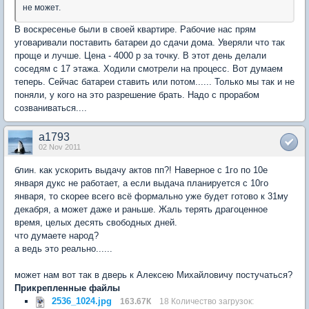
не может.
В воскресенье были в своей квартире. Рабочие нас прям
уговаривали поставить батареи до сдачи дома. Уверяли что так
проще и лучше. Цена - 4000 р за точку. В этот день делали
соседям с 17 этажа. Ходили смотрели на процесс. Вот думаем
теперь. Сейчас батареи ставить или потом...... Только мы так и не
поняли, у кого на это разрешение брать. Надо с прорабом
созваниваться....
a1793
02 Nov 2011
блин. как ускорить выдачу актов пп?! Наверное с 1го по 10е
января дукс не работает, а если выдача планируется с 10го
января, то скорее всего всё формально уже будет готово к 31му
декабря, а может даже и раньше. Жаль терять драгоценное
время, целых десять свободных дней.
что думаете народ?
а ведь это реально......
может нам вот так в дверь к Алексею Михайловичу постучаться?
Прикрепленные файлы
2536_1024.jpg
163.67К
18 Количество загрузок: