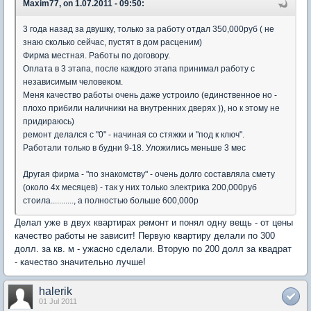
Maxim77, on 1.07.2011 - 09:50:
3 года назад за двушку, только за работу отдал 350,000руб ( не
знаю сколько сейчас, пустят в дом расценим)
Фирма местная. Работы по договору.
Оплата в 3 этапа, после каждого этапа принимал работу с
независимым человеком.
Меня качество работы очень даже устроило (единственное но -
плохо прибили наличники на внутренних дверях )), но к этому не
придираюсь)
ремонт делался с "0" - начиная со стяжки и "под к ключ".
Работали только в будни 9-18. Уложились меньше 3 мес
Другая фирма - "по знакомству" - очень долго составляла смету
(около 4х месяцев) - так у них только электрика 200,000руб
стоила..........., а полностью больше 600,000р
Делал уже в двух квартирах ремонт и понял одну вещь - от цены
качество работы не зависит! Первую квартиру делали по 300
долл. за кв. м - ужасно сделали. Вторую по 200 долл за квадрат
- качество значительно лучше!
halerik
01 Jul 2011