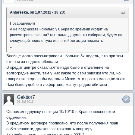
Antareska, on 1.07.2011 - 18:23:
Поздравляю!))
А не подскажете - сколько у Сбера по времени уходит на
рассмотрение заявки? мы только документы собираем, будем на
следующей неделе туда же по той же акции подавать.
..
Вообще долго рассматривали - больше 3х недель, это при том
что они за неделю обещали.
В кредит центре сказали,что надо было в отделение на
волгоградке нести, там у них какие то свои завязки что ли, но
говорит за неделю бы сделали.Может это просто слова,не знаю.
Нам было удобно в лефортово, мы тут рядом обитаем
Gekttor7
01 Jul 2011
Оформил однушку по акции 10/10/10 в Краснопресненском
отделении.
В кредитном договоре прописано, что после получения прав
собственности, должен застраховать квартиру.
Кто-нибудь знает - сколько готовить $$$ ?