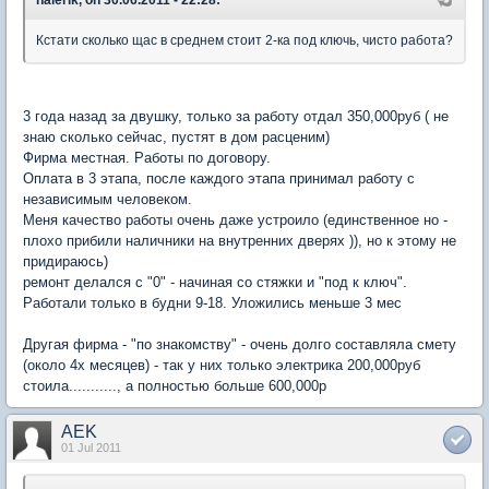
halerik, on 30.06.2011 - 22:28:
Кстати сколько щас в среднем стоит 2-ка под ключь, чисто работа?
3 года назад за двушку, только за работу отдал 350,000руб ( не
знаю сколько сейчас, пустят в дом расценим)
Фирма местная. Работы по договору.
Оплата в 3 этапа, после каждого этапа принимал работу с
независимым человеком.
Меня качество работы очень даже устроило (единственное но -
плохо прибили наличники на внутренних дверях )), но к этому не
придираюсь)
ремонт делался с "0" - начиная со стяжки и "под к ключ".
Работали только в будни 9-18. Уложились меньше 3 мес
Другая фирма - "по знакомству" - очень долго составляла смету
(около 4х месяцев) - так у них только электрика 200,000руб
стоила..........., а полностью больше 600,000р
AEK
01 Jul 2011