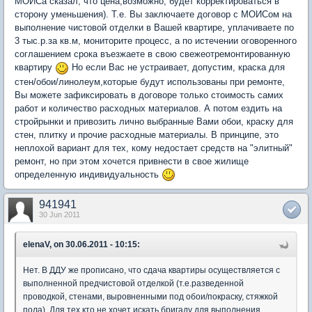
МОИСа сказал, что цена,возможно, будет корректироваться в
сторону уменьшения). Т.е. Вы заключаете договор с МОИСом на
выполнение чистовой отделки в Вашей квартире, уплачиваете по
3 тыс.р.за кв.м, мониторите процесс, а по истечении оговоренного
соглашением срока въезжаете в свою свежеотремонтированную
квартиру
Но если Вас не устраивает, допустим, краска для
стен/обои/линолеум,которые будут использованы при ремонте,
Вы можете зафиксировать в договоре только стоимость самих
работ и количество расходных материалов. А потом ездить на
стройрынки и привозить лично выбранные Вами обои, краску для
стен, плитку и прочие расходные материалы. В принципе, это
неплохой вариант для тех, кому недостает средств на "элитный"
ремонт, но при этом хочется привнести в свое жилище
определенную индивидуальность
941941
30 Jun 2011
elenaV, on 30.06.2011 - 10:15:
Нет. В ДДУ же прописано, что сдача квартиры осуществляется с
выполненной предчистовой отделкой (т.е.разведенной
проводкой, стенами, выровненными под обои/покраску, стяжкой
пола). Для тех,кто не хочет искать бригаду для выполнения