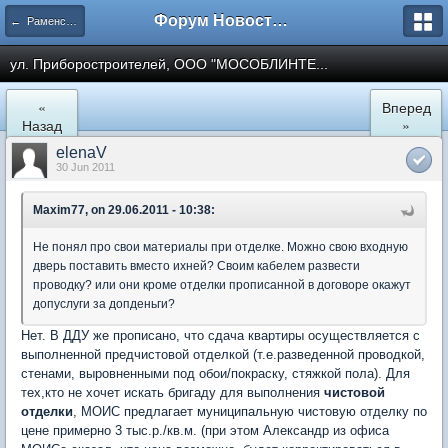
Форум Новостройки
← Раменское
ул. Приборостроителей, ООО "МОСОБЛИНТЕ...
«
Вперед
Назад
»
elenaV
30 Jun 2011
Maxim77, on 29.06.2011 - 10:38:
Не понял про свои материалы при отделке. Можно свою входную
дверь поставить вместо ихней? Своим кабелем развести
проводку? или они кроме отделки прописанной в договоре окажут
допуслуги за допденьги?
Нет. В ДДУ же прописано, что сдача квартиры осуществляется с
выполненной предчистовой отделкой (т.е.разведенной проводкой,
стенами, выровненными под обои/покраску, стяжкой пола). Для
тех,кто не хочет искать бригаду для выполнения
чистовой
отделки
, МОИС предлагает муниципальную чистовую отделку по
цене примерно 3 тыс.р./кв.м. (при этом Александр из офиса