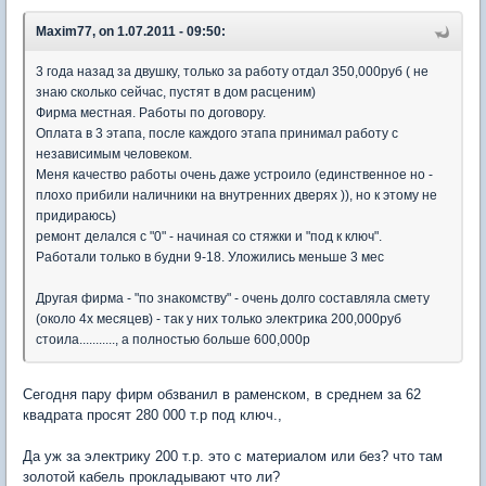
Maxim77, on 1.07.2011 - 09:50:
3 года назад за двушку, только за работу отдал 350,000руб ( не
знаю сколько сейчас, пустят в дом расценим)
Фирма местная. Работы по договору.
Оплата в 3 этапа, после каждого этапа принимал работу с
независимым человеком.
Меня качество работы очень даже устроило (единственное но -
плохо прибили наличники на внутренних дверях )), но к этому не
придираюсь)
ремонт делался с "0" - начиная со стяжки и "под к ключ".
Работали только в будни 9-18. Уложились меньше 3 мес
Другая фирма - "по знакомству" - очень долго составляла смету
(около 4х месяцев) - так у них только электрика 200,000руб
стоила..........., а полностью больше 600,000р
Сегодня пару фирм обзванил в раменском, в среднем за 62
квадрата просят 280 000 т.р под ключ.,
Да уж за электрику 200 т.р. это с материалом или без? что там
золотой кабель прокладывают что ли?