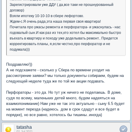
Зарегистрировали уже ДДУ ( да,все таки не прошнурованный
договор)
Взяли ипотеку 10-10-10 в сбере лефортово.
Ждем-с.Я очень рада,эта наша первая своя квартира!
Почитала про ужасы ремонта и перфоратора- и ужаснулась - нас
годовалый сын.И как раз из тех,кто хотел бы максимально быстро
въехать в квартиру и походу уже доделывать ремонт.. Придется
корректировать планы, я,если честно,про перфоратор и не
подумала)))
Поздравляю!))
А не подскажете - сколько у Сбера по времени уходит на
рассмотрение заявки? мы только документы собираем, будем на
следующей неделе туда же по той же акции подавать.
Перфораторы - это да. Но тут уж ничего не поделаешь. В доме,
судя по всему, маленьких детей много, будем надеяться на
взаимопонимание) Нам уже не так это актуально - сыну 6.5 будет
на момент перезда (надеюсь. дом в срок сдадут и все будет в
порядке), но все равно, хотелось бы тишины..иногда)
tatasha
01 Jul 2011