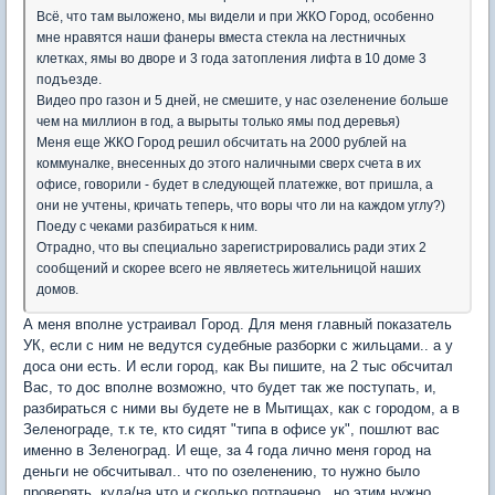
Всё, что там выложено, мы видели и при ЖКО Город, особенно
мне нравятся наши фанеры вместа стекла на лестничных
клетках, ямы во дворе и 3 года затопления лифта в 10 доме 3
подъезде.
Видео про газон и 5 дней, не смешите, у нас озеленение больше
чем на миллион в год, а вырыты только ямы под деревья)
Меня еще ЖКО Город решил обсчитать на 2000 рублей на
коммуналке, внесенных до этого наличными сверх счета в их
офисе, говорили - будет в следующей платежке, вот пришла, а
они не учтены, кричать теперь, что воры что ли на каждом углу?)
Поеду с чеками разбираться к ним.
Отрадно, что вы специально зарегистрировались ради этих 2
сообщений и скорее всего не являетесь жительницой наших
домов.
А меня вполне устраивал Город. Для меня главный показатель
УК, если с ним не ведутся судебные разборки с жильцами.. а у
доса они есть. И если город, как Вы пишите, на 2 тыс обсчитал
Вас, то дос вполне возможно, что будет так же поступать, и,
разбираться с ними вы будете не в Мытищах, как с городом, а в
Зеленограде, т.к те, кто сидят "типа в офисе ук", пошлют вас
именно в Зеленоград. И еще, за 4 года лично меня город на
деньги не обсчитывал.. что по озеленению, то нужно было
проверять, куда/на что и сколько потрачено.. но этим нужно