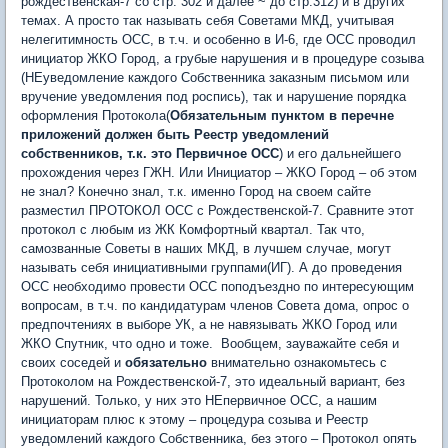
рождественская-7 со стр. 302 и далее ~ до стр.312) и в других
темах. А просто так называть себя Советами МКД, учитывая
нелегитимность ОСС, в т.ч. и особенно в И-6, где ОСС проводил
инициатор ЖКО Город, а грубые нарушения и в процедуре созыва
(НЕуведомление каждого Собственника заказным письмом или
вручение уведомления под роспись), так и нарушение порядка
оформления Протокола(
Обязательным пунктом в перечне
приложений должен быть Реестр уведомлений
собственников, т.к. это Первичное ОСС
) и его дальнейшего
прохождения через ГЖН. Или Инициатор – ЖКО Город – об этом
не знал? Конечно знал, т.к. именно Город на своем сайте
разместил ПРОТОКОЛ ОСС с Рождественской-7. Сравните этот
протокол с любым из ЖК Комфортный квартал. Так что,
самозванные Советы в наших МКД, в лучшем случае, могут
называть себя инициативными группами(ИГ). А до проведения
ОСС необходимо провести ОСС поподъездно по интересующим
вопросам, в т.ч. по кандидатурам членов Совета дома, опрос о
предпочтениях в выборе УК, а не навязывать ЖКО Город или
ЖКО Спутник, что одно и тоже. Вообщем, зауважайте себя и
своих соседей и
обязательно
внимательно ознакомьтесь с
Протоколом на Рождественской-7, это идеальный вариант, без
нарушений. Только, у них это НЕпервичное ОСС, а нашим
инициаторам плюс к этому – процедура созыва и Реестр
уведомлений каждого Собственника, без этого – Протокол опять