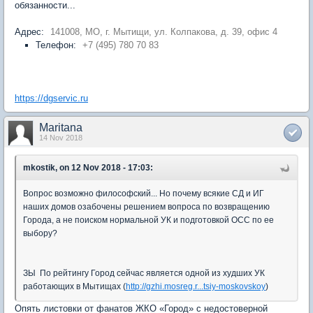
обязанности...
Адрес:
141008, МО, г. Мытищи, ул. Колпакова, д. 39, офис 4
Телефон:
+7 (495) 780 70 83
https://dgservic.ru
Maritana
14 Nov 2018
mkostik, on 12 Nov 2018 - 17:03:
Вопрос возможно философский... Но почему всякие СД и ИГ
наших домов озабочены решением вопроса по возвращению
Города, а не поиском нормальной УК и подготовкой ОСС по ее
выбору?
ЗЫ По рейтингу Город сейчас является одной из худших УК
работающих в Мытищах (
http://gzhi.mosreg.r...tsiy-moskovskoy
)
Опять листовки от фанатов ЖКО «Город» с недостоверной