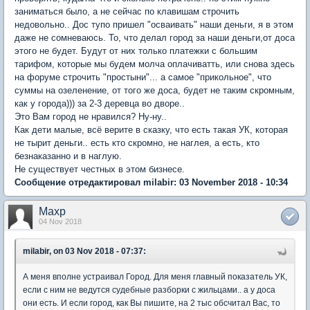
заниматься было, а не сейчас по клавишам строчить
недовольно.. Дос тупо пришел "осваивать" наши деньги, я в этом
даже не сомневаюсь. То, что делал город за наши деньги,от доса
этого не будет. Будут от них только платежки с большим
тарифом, которые мы будем молча оплачиватть, или снова здесь
на форуме строчить "простыни"... а самое "прикольное", что
суммы на озеленение, от того же доса, будет не таким скромным,
как у города))) за 2-3 деревца во дворе..
Это Вам город не нравился? Ну-ну..
Как дети малые, всё верите в сказку, что есть такая УК, которая
не тырит деньги.. есть кто скромно, не наглея, а есть, кто
безнаказанно и в наглую.
Не существует честных в этом бизнесе.
Сообщение отредактировал milabir: 03 November 2018 - 10:34
Maxp
04 Nov 2018
milabir, on 03 Nov 2018 - 07:37:
А меня вполне устраивал Город. Для меня главный показатель УК,
если с ним не ведутся судебные разборки с жильцами.. а у доса
они есть. И если город, как Вы пишите, на 2 тыс обсчитал Вас, то