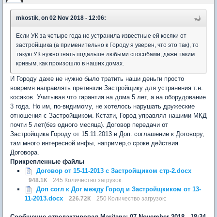
mkostik, on 02 Nov 2018 - 12:06:
Если УК за четыре года не устранила известные ей косяки от
застройщика (а применительно к Городу я уверен, что это так), то
такую УК нужно гнать подальше любыми способами, даже таким
кривым, как произошло в наших домах.
И Городу даже не нужно было тратить наши деньги просто
вовремя направлять претензии Застройщику для устранения т.н.
косяков. Учитывая что гарантия на дома 5 лет, а на оборудование
3 года. Но им, по-видимому, не хотелось нарушать дружеские
отношения с Застройщиком. Кстати, Город управлял нашими МКД
почти 5 лет(без одного месяца). Договор передачи от
Застройщика Городу от 15.11.2013 и Доп. соглашение к Договору,
там много интересной инфы, например,о сроке действия
Договора.
Прикрепленные файлы
Договор от 15-11-2013 с Застройщиком стр-2.docx
948.1К
245 Количество загрузок:
Доп согл к Дог между Город и Застройщкиком от 13-
11-2013.docx
226.72К
250 Количество загрузок:
Сообщение отредактировал Maritana: 07 November 2018 - 18:34