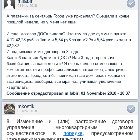
milabir
01 Nov 2018
А платежки за сентябрь Город уже присылал? Обещали в конце
прошлой недели, но у меня нет еще
И еще, договор ДОСа видели? Что там за две суммы в пункте
4.1? 42,28 руб за 1кв.м и 5,54 руб за кв.м? Эти 5,54 уже входят в
42,28?
И подписываем мы договор на 3 года..
Как избавляться будем от ДОСа? Или 3 года терпеть их
бездействия за наши деньги? Я очень сильно сомневаюсь в
компетентности и профессионализме сантехников, электриков
этого доса.. Город хотябы принимал наш дом, знает косяки от
застройщика...вообщем, всё мрачно.. учитывая увеличение
квартплаты.
Сообщение отредактировал milabir: 01 November 2018 - 18:37
mkostik
02 Nov 2018
8. Изменение и (или) расторжение договора
управления многоквартирным домом
осуществляются в
порядке
, предусмотренном
гражданским законодательством.