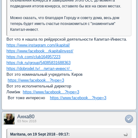
объявления конкурса и завершение этого ОСС до момента
подведения итогов конкурса, оставило бы все на своих местах.
Можно сказать, что благодаря Городу и совету дома, весь дом
теперь будет иметь счастье познакомиться с "знаменитым"
Капитал-инвест.
Вот что я нашла по рейдерской деятельности Капитал-Инвеста.
https://www.instagram.com/ikapital/
https://www.facebook...rkapitalinvest/
https://vk.com/club164957223
https://ok.ru/group/54085831688363
https://dobrodel.tv/...питал-инвест/
Вот это номинальный учредитель Киров
https://www.facebook...?type=3
Вот это исполнительный директор
Лембик
https://www.facebook...?type=3
Вот тоже интересно
https://www.facebook...?type=3
Анна80
03 Nov 2018
Maritana, on 19 Sept 2018 - 09:17: