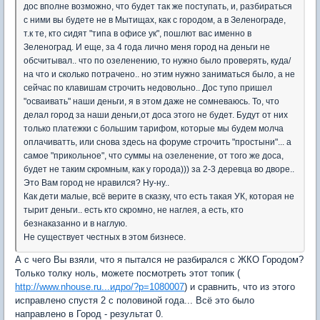
дос вполне возможно, что будет так же поступать, и, разбираться
с ними вы будете не в Мытищах, как с городом, а в Зеленограде,
т.к те, кто сидят "типа в офисе ук", пошлют вас именно в
Зеленоград. И еще, за 4 года лично меня город на деньги не
обсчитывал.. что по озеленению, то нужно было проверять, куда/
на что и сколько потрачено.. но этим нужно заниматься было, а не
сейчас по клавишам строчить недовольно.. Дос тупо пришел
"осваивать" наши деньги, я в этом даже не сомневаюсь. То, что
делал город за наши деньги,от доса этого не будет. Будут от них
только платежки с большим тарифом, которые мы будем молча
оплачиватть, или снова здесь на форуме строчить "простыни"... а
самое "прикольное", что суммы на озеленение, от того же доса,
будет не таким скромным, как у города))) за 2-3 деревца во дворе..
Это Вам город не нравился? Ну-ну..
Как дети малые, всё верите в сказку, что есть такая УК, которая не
тырит деньги.. есть кто скромно, не наглея, а есть, кто
безнаказанно и в наглую.
Не существует честных в этом бизнесе.
А с чего Вы взяли, что я пытался не разбирался с ЖКО Городом?
Только толку ноль, можете посмотреть этот топик (
http://www.nhouse.ru...идро/?p=1080007
) и сравнить, что из этого
исправлено спустя 2 с половиной года... Всё это было
направлено в Город - результат 0.