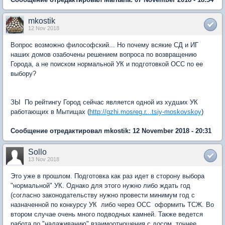
mkostik
12 Nov 2018
Вопрос возможно философский... Но почему всякие СД и ИГ
наших домов озабочены решением вопроса по возвращению
Города, а не поиском нормальной УК и подготовкой ОСС по ее
выбору?
ЗЫ По рейтингу Город сейчас является одной из худших УК
работающих в Мытищах (
http://gzhi.mosreg.r...tsiy-moskovskoy
)
Сообщение отредактировал mkostik: 12 November 2018 - 20:31
Sollo
13 Nov 2018
Это уже в прошлом. Подготовка как раз идет в сторону выбора
"нормальной" УК. Однако для этого нужно либо ждать год
(согласно законодательству нужно провести минимум год с
назначенной по конкурсу УК либо через ОСС оформить ТСЖ. Во
втором случае очень много подводных камней. Также ведется
работа по "налаживанию" взаимоотношения с досом, точнее