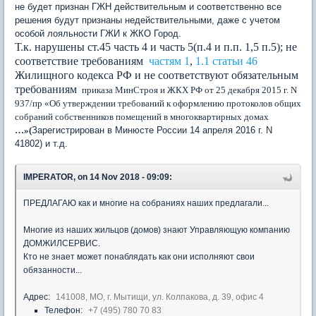
не будет признан ГЖН действительным и соответственно все
решения будут признаны недействительными, даже с учетом
особой лояльности ГЖИ к ЖКО Город.
Т.к. нарушены ст.45 часть 4 и часть 5(п.4 и п.п. 1,5 п.5); не
соответствие требованиям
частям 1
,
1.1 статьи 46
Жилищного кодекса РФ и не соответствуют обязательным
требованиям
приказа МинСтроя и ЖКХ РФ от 25 декабря 2015 г. N
937/пр «Об утверждении требований к оформлению протоколов общих
собраний собственников помещений в многоквартирных домах
…»(
Зарегистрирован в Минюсте России 14 апреля 2016 г. N
41802) и т.д.
IMPERATOR, on 14 Nov 2018 - 09:09:
ПРЕДЛАГАЮ как и многие на собраниях наших предлагали...
Многие из наших жильцов (домов) знают Управляющую компанию
ДОМЖИЛСЕРВИС.
Кто не знает может понаблядать как они исполняют свои
обязанности...
Адрес:
141008, МО, г. Мытищи, ул. Колпакова, д. 39, офис 4
Телефон:
+7 (495) 780 70 83