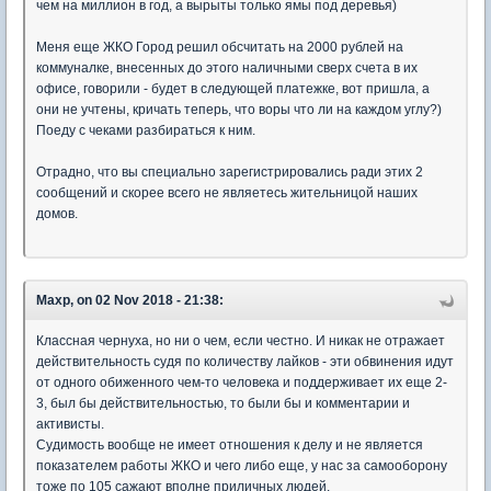
чем на миллион в год, а вырыты только ямы под деревья)
Меня еще ЖКО Город решил обсчитать на 2000 рублей на
коммуналке, внесенных до этого наличными сверх счета в их
офисе, говорили - будет в следующей платежке, вот пришла, а
они не учтены, кричать теперь, что воры что ли на каждом углу?)
Поеду с чеками разбираться к ним.
Отрадно, что вы специально зарегистрировались ради этих 2
сообщений и скорее всего не являетесь жительницой наших
домов.
Maxp, on 02 Nov 2018 - 21:38:
Классная чернуха, но ни о чем, если честно. И никак не отражает
действительность судя по количеству лайков - эти обвинения идут
от одного обиженного чем-то человека и поддерживает их еще 2-
3, был бы действительностью, то были бы и комментарии и
активисты.
Судимость вообще не имеет отношения к делу и не является
показателем работы ЖКО и чего либо еще, у нас за самооборону
тоже по 105 сажают вполне приличных людей.