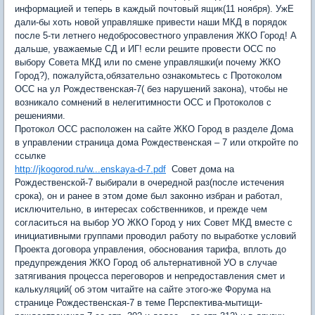
информацией и теперь в каждый почтовый ящик(11 ноября). УжЕ
дали-бы хоть новой управляшке привести наши МКД в порядок
после 5-ти летнего недобросовестного управления ЖКО Город! А
дальше, уважаемые СД и ИГ! если решите провести ОСС по
выбору Совета МКД или по смене управляшки(и почему ЖКО
Город?), пожалуйста,обязательно ознакомьтесь с Протоколом
ОСС на ул Рождественская-7( без нарушений закона), чтобы не
возникало сомнений в нелегитимности ОСС и Протоколов с
решениями.
Протокол ОСС расположен на сайте ЖКО Город в разделе Дома
в управлении страница дома Рождественская – 7 или откройте по
ссылке
http://jkogorod.ru/w...enskaya-d-7.pdf
Совет дома на
Рождественской-7 выбирали в очередной раз(после истечения
срока), он и ранее в этом доме был законно избран и работал,
исключительно, в интересах собственников, и прежде чем
согласиться на выбор УО ЖКО Город у них Совет МКД вместе с
инициативными группами проводил работу по выработке условий
Проекта договора управления, обоснования тарифа, вплоть до
предупреждения ЖКО Город об альтернативной УО в случае
затягивания процесса переговоров и непредоставления смет и
калькуляций( об этом читайте на сайте этого-же Форума на
странице Рождественская-7 в теме Перспектива-мытищи-