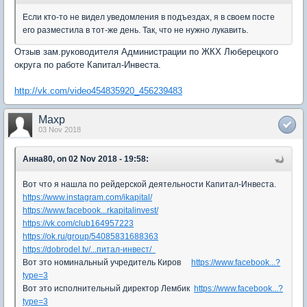
Если кто-то не видел уведомления в подъездах, я в своем посте
его разместила в тот-же день. Так, что не нужно лукавить.
Отзыв зам.руководителя Администрации по ЖКХ Люберецкого
округа по работе Капитал-Инвеста.
http://vk.com/video454835920_456239483
Maxp
03 Nov 2018
Анна80, on 02 Nov 2018 - 19:58:
Вот что я нашла по рейдерской деятельности Капитал-Инвеста.
https://www.instagram.com/ikapital/
https://www.facebook...rkapitalinvest/
https://vk.com/club164957223
https://ok.ru/group/54085831688363
https://dobrodel.tv/...питал-инвест/
Вот это номинальный учредитель Киров
https://www.facebook...?
type=3
Вот это исполнительный директор Лембик
https://www.facebook...?
type=3