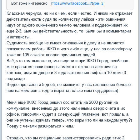
Вот тоже интересно
https://www.facebook...?type=3
Классная чернуха, но ни о чем, если честно. И никак не отражает
действительность судя по количеству лайков - эти обвинения
идут от одного обиженного чем-то человека и поддерживает их
еще 2-3, был бы действительностью, то были бы и комментарии
и активисты.
Судимость вообще не имеет отношения к делу и не является
показателем работы ЖКО и чего либо еще, у нас за самооборону
тоже по 105 сажают вполне приличных людей.
Всё, что там выложено, мы видели и при ЖКО Город, особенно
мне нравятся наши фанеры вместа стекла на лестничных
клетках, ямы во дворе и 3 года затопления лифта в 10 доме 3
подъезде.
Видео про газон и 5 дней, не смешите, у нас озеленение больше
чем на миллион в год, а вырыты только ямы под деревья)
Меня еще ЖКО Город решил обсчитать на 2000 рублей на
коммуналке, внесенных до этого наличными сверх счета в их
офисе, говорили - будет в следующей платежке, вот пришла, а
они не учтены, кричать теперь, что воры что ли на каждом углу?)
Поеду с чеками разбираться к ним.
Отрадно, что вы специально зарегистрировались ради этих 2