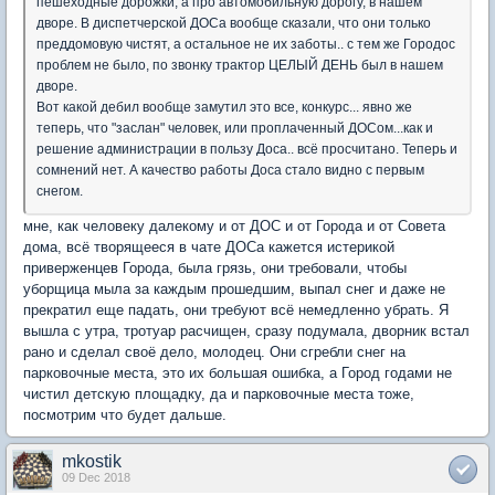
пешеходные дорожки, а про автомобильную дорогу, в нашем
дворе. В диспетчерской ДОСа вообще сказали, что они только
преддомовую чистят, а остальное не их заботы.. с тем же Городос
проблем не было, по звонку трактор ЦЕЛЫЙ ДЕНЬ был в нашем
дворе.
Вот какой дебил вообще замутил это все, конкурс... явно же
теперь, что "заслан" человек, или проплаченный ДОСом...как и
решение администрации в пользу Доса.. всё просчитано. Теперь и
сомнений нет. А качество работы Доса стало видно с первым
снегом.
мне, как человеку далекому и от ДОС и от Города и от Совета
дома, всё творящееся в чате ДОСа кажется истерикой
приверженцев Города, была грязь, они требовали, чтобы
уборщица мыла за каждым прошедшим, выпал снег и даже не
прекратил еще падать, они требуют всё немедленно убрать. Я
вышла с утра, тротуар расчищен, сразу подумала, дворник встал
рано и сделал своё дело, молодец. Они сгребли снег на
парковочные места, это их большая ошибка, а Город годами не
чистил детскую площадку, да и парковочные места тоже,
посмотрим что будет дальше.
mkostik
09 Dec 2018