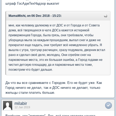
штраф ГосАдмТехНадзор выкатит
MamaMishi, on 06 Dec 2018 - 15:23:
мне, как человеку далекому и от ДОС и от Города и от Совета
дома, всё творящееся в чате ДОСа кажется истерикой
приверженцев Города, была грязь, они требовали, чтобы
уборщица мыла за каждым прошедшим, выпал снег и даже не
прекратил еще падать, они требуют всё немедленно убрать. Я
вышла с утра, тротуар расчищен, сразу подумала, дворник встал
рано и сделал своё дело, молодец. Они сгребли снег на
парковочные места, это их большая ошибка, а Город годами не
чистил детскую площадку, да и парковочные места тоже,
посмотрим что будет дальше.
Да что вы все сравниваете с Городом. Его не будет уже. Как
Город ничего не делал, так и ДОС ничего не делает, только
жильцы стали платить больше.
milabir
12 Jan 2019
Вообщем, эти "пипипипи", Дос, всё таки уволили нашего