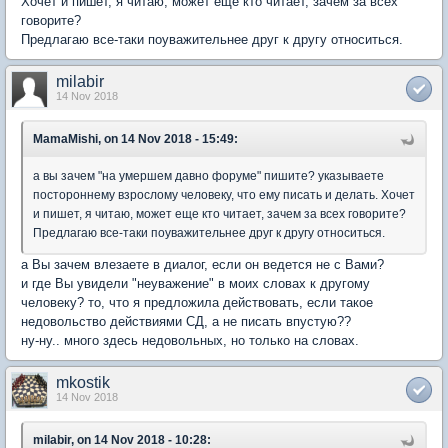
Хочет и пишет, я читаю, может еще кто читает, зачем за всех
говорите?
Предлагаю все-таки поуважительнее друг к другу относиться.
milabir
14 Nov 2018
MamaMishi, on 14 Nov 2018 - 15:49:
а вы зачем "на умершем давно форуме" пишите? указываете
постороннему взрослому человеку, что ему писать и делать. Хочет
и пишет, я читаю, может еще кто читает, зачем за всех говорите?
Предлагаю все-таки поуважительнее друг к другу относиться.
а Вы зачем влезаете в диалог, если он ведется не с Вами?
и где Вы увидели "неуважение" в моих словах к другому
человеку? то, что я предложила действовать, если такое
недовольство действиями СД, а не писать впустую??
ну-ну.. много здесь недовольных, но только на словах.
mkostik
14 Nov 2018
milabir, on 14 Nov 2018 - 10:28: