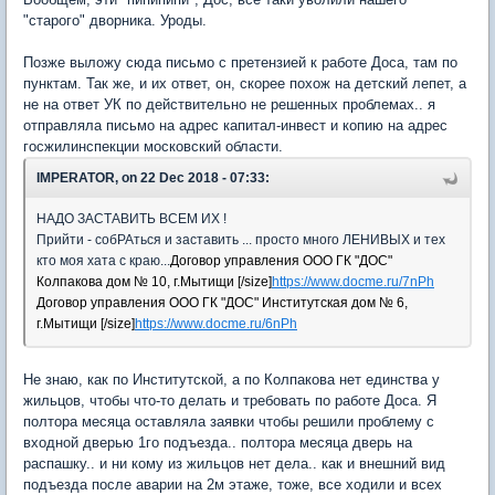
"старого" дворника. Уроды.
Позже выложу сюда письмо с претензией к работе Доса, там по
пунктам. Так же, и их ответ, он, скорее похож на детский лепет, а
не на ответ УК по действительно не решенных проблемах.. я
отправляла письмо на адрес капитал-инвест и копию на адрес
госжилинспекции московский области.
IMPERATOR, on 22 Dec 2018 - 07:33:
НАДО ЗАСТАВИТЬ ВСЕМ ИХ !
Прийти - собРАться и заставить ... просто много ЛЕНИВЫХ и тех
кто моя хата с краю...
Договор управления ООО ГК "ДОС"
Колпакова дом № 10, г.Мытищи [/size]
https://www.docme.ru/7nPh
Договор управления ООО ГК "ДОС" Институтская дом № 6,
г.Мытищи [/size]
https://www.docme.ru/6nPh
Не знаю, как по Институтской, а по Колпакова нет единства у
жильцов, чтобы что-то делать и требовать по работе Доса. Я
полтора месяца оставляла заявки чтобы решили проблему с
входной дверью 1го подъезда.. полтора месяца дверь на
распашку.. и ни кому из жильцов нет дела.. как и внешний вид
подъезда после аварии на 2м этаже, тоже, все ходили и всех