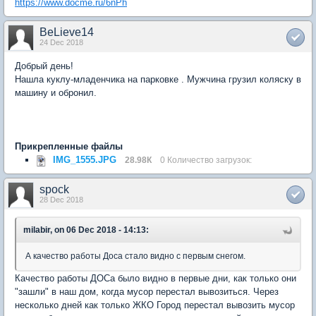
https://www.docme.ru/6nPh
BeLieve14
24 Dec 2018
Добрый день!
Нашла куклу-младенчика на парковке . Мужчина грузил коляску в
машину и обронил.
Прикрепленные файлы
IMG_1555.JPG
28.98К
0 Количество загрузок:
spock
28 Dec 2018
milabir, on 06 Dec 2018 - 14:13:
А качество работы Доса стало видно с первым снегом.
Качество работы ДОСа было видно в первые дни, как только они
"зашли" в наш дом, когда мусор перестал вывозиться. Через
несколько дней как только ЖКО Город перестал вывозить мусор