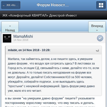
Форум Новостройки
← ЖК «Комфортный КВАРТАЛ»
ЖК «Комфортный КВАРТАЛ» Домстрой-Инвест
«
Вперед
Назад
»
MamaMishi
14 Nov 2018
milabir, on 14 Nov 2018 - 10:28:
Maritana, так займитесь делом, а не пишите здесь, в умершем
давно форуме.. что воздух зря сотрясать здесь? В листовках за
Город есть эл.ящик СД, связывайтесь с ними, делайте что-то, если
не довольны. А то только писать негодования на форуме все
могут. Дерзайте, делайте! Собственников К10 за 500 человек,
убеждайте, собирайте подписи.. а не выкладывть здесь
"простыни" с ненужной информацией. Здесь форум умер давно
уже, мало кто его читает.
а вы зачем "на умершем давно форуме" пишите? указываете
постороннему взрослому человеку, что ему писать и делать.