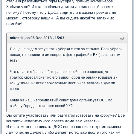
стали образовываться горы мусора у полных контейнеров.
Забыли уже? И эта проблема длится ло сих пор. А знаете
почему? Потому что у ДОСа видите ли машина проехать не
может... отговорку нашли. А вы сидите нюхайте запахи их
помойки!
mkostik, on 06 Dec 2018 - 15:03:
Я еще не видел результаты уборки снега за сегодня. Если убрали
плохо, то напишите им вопрос с фотографией в ВК (если вы там
есть).
Что касается "раньше", то раньше особенно радовало, что
трактор сгребал снег, но его вывоз Город не организовывал и к
концу зимы 1/3 всех парковочных мест была завалена кучами
снега.
Когда же наш непредвзятый совет дома организует ОСС по
выбору Города в качестве новой УК?
Вы хотите участвовать или разглагольствовать на форуме? Все
контакты нелегитимного совета дома вам известны.
И в чат можно не писать. ДОС все равно ничего кроме замены
лампочек не делает, либо делает но только после того как им