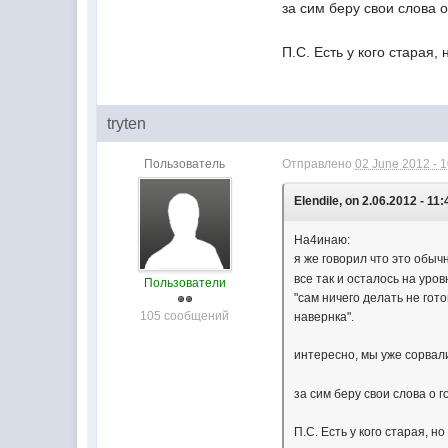
за сим беру свои слова 
П.С. Есть у кого старая
tryten
Пользователь
Отправлено
02 June 2012 - 
Elendile, on 2.06.2012 - 11:
На4инаю:
я же говорил что это обыч
все так и осталось на уров
Пользователи
"сам ничего делать не гот
105 сообщений
навернка".
интересно, мы уже сорва
за сим беру свои слова о 
П.С. Есть у кого старая, 