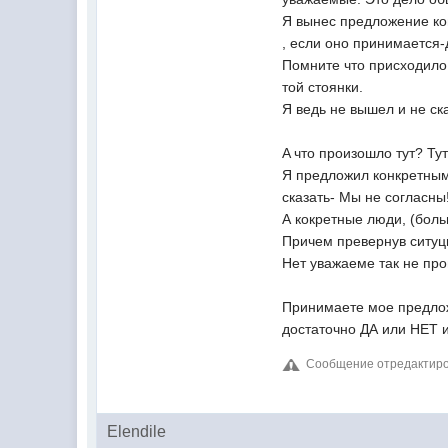
Я вынес предложение ко
, если оно принимается-
Помните что присходило 
той стоянки.
Я ведь не вышел и не ска
A что произошло тут? Т
Я предложил конкретным
сказать- Мы не согласны
А кокретные люди, (боль
Причем превернув ситуци
Нет уважаеме так не про
Принимаете мое предлож
достаточно ДА или НЕТ и
Сообщение отредактирова
Elendile