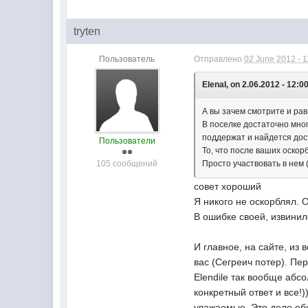
tryten
Пользователь
Отправлено
02 June 2012 - 1
ElenaI, on 2.06.2012 - 12:00
А вы зачем смотрите и рав
В поселке достаточно мног
поддержат и найдется дос
Пользователи
То, что после ваших оскорб
105 сообщений
Просто участвовать в нем 
совет хороший
Я никого не оскорблял. 
В ошибке своей, извинил
И главное, на сайте, из
вас (Сегреич потер). Пе
Elendile так вообще абс
конкретный ответ и все!
уважаемые. Это дело об