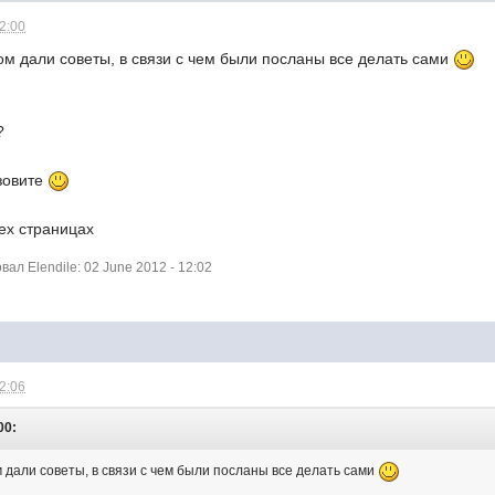
12:00
м дали советы, в связи с чем были посланы все делать сами
?
озовите
рех страницах
л Elendile: 02 June 2012 - 12:02
12:06
00:
 дали советы, в связи с чем были посланы все делать сами