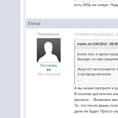
есть 500р на новую. Над
ElenaI
Пользователь
Отправлено
02 June 2012 - 1
tryten, on 2.06.2012 - 09:55
Более того, я сделал пре
Выходит, что мое предложе
...
Постоялец
Жаль что так получается. 
338 сообщений
А оно вроде неплохое.
.....
А вы зачем смотрите и р
В поселке достаточно мн
расчеты.... Возможно ва
То, что после ваших оско
деле не будет. Просто уч