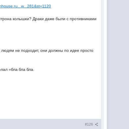
.nhouse.ru...w...281&st=1120
нитрона колышки? Драки даже были с противниками
людям не подходит, они должны по идее просто
елал =бла бла бла.
#126