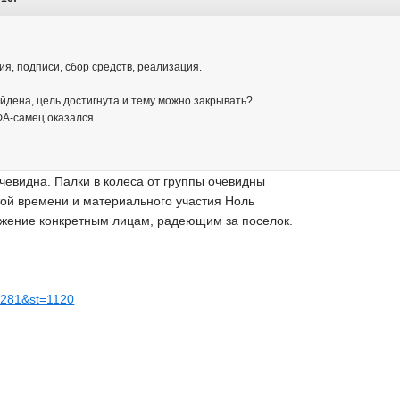
я, подписи, сбор средств, реализация.
йдена, цель достигнута и тему можно закрывать?
А-самец оказался...
чевидна. Палки в колеса от группы очевидны
той времени и материального участия Ноль
ожение конкретным лицам, радеющим за поселок.
..281&st=1120