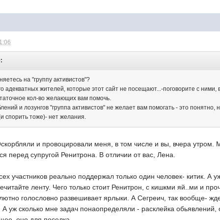
1:06
:
няетесь на "группу активистов"?
о адекватных жителей, которые этот сайт не посещают...-поговорите с ними,
таточное кол-во желающих вам помочь.
лений и лозунгов "группа активистов" не желает вам помогать - это понятно, 
(и спорить тоже)- нет желания.
Оскорбляли и провоцировали меня, в том числе и вы, вчера утром. М
ся перед супругой Ренитрона. В отличии от вас, Лена.
 всех участников реально поддержал только один человек- китик. А
речитайте ленту. Чего только стоит Ренитрон, с кишкми яй..ми и 
олютно голословно развешивает ярлыки. А Сегреич, так вообще- жде
)) А уж сколько мне задач понаопределяли - расклейка обьявлений, 
щее, оно для поселка.