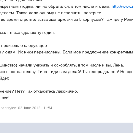
нкретным людям, лично обратился, в том числе и к вам,
http://www
делаем. Такое дело одному не исполнить, поверьте.
во время строительства экопарковки за 5 корпусом? Там где у Ре
зал -я все сделаю тут один.
ут произошло следующее
 людям! Их ники перечислены. Если мое предложение конкретным 
!
шинство) начали унижать и оскорблять, в том числе и вы, Лена.
ю с ног на голову. Типа - иди сам делай! Ты теперь должен! Не сд
йдет.
ение? Нет? Так откажитесь лаконично.
 все!
л tryten: 02 June 2012 - 11:54