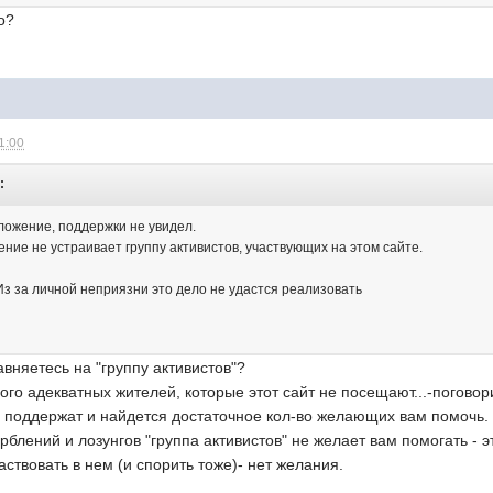
о?
1:00
:
дложение, поддержки не увидел.
ние не устраивает группу активистов, участвующих на этом сайте.
Из за личной неприязни это дело не удастся реализовать
авняетесь на "группу активистов"?
ого адекватных жителей, которые этот сайт не посещают...-погово
с поддержат и найдется достаточное кол-во желающих вам помочь.
рблений и лозунгов "группа активистов" не желает вам помогать - э
аствовать в нем (и спорить тоже)- нет желания.