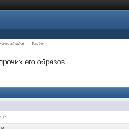
ногорский район
→
Голубое
прочих его образов
09:30
:16: