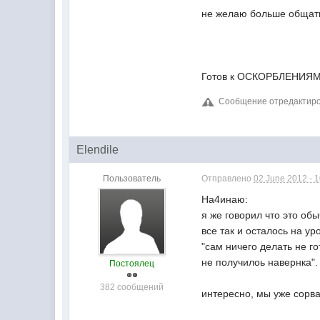
не желаю больше общать
Готов к ОСКОРБЛЕНИЯМ.
Сообщение отредактирова
Elendile
Пользователь
Отправлено
02 June 2012 - 
На4инаю:
я же говорил что это об
все так и осталось на ур
"сам ничего делать не го
не получилоь навернка".
Постоялец
382 сообщений
интересно, мы уже сор