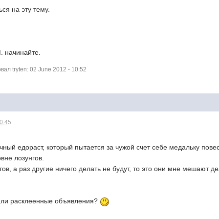
ся на эту тему.
 начинайте.
л tryten: 02 June 2012 - 10:52
10:45
ычный едораст, который пытается за чужой счет себе медальку пове
овне лозунгов.
тов, а раз другие ничего делать не будут, то это они мне мешают д
вали расклеенные объявления?