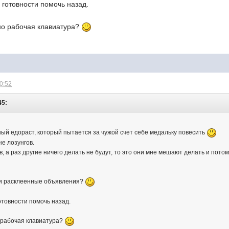
о готовности помочь назад.
, но рабочая клавиатура?
10:52
45:
ный едораст, который пытается за чужой счет себе медальку повесить
не лозунгов.
ов, а раз другие ничего делать не будут, то это они мне мешают делать и пото
ли расклеенные объявления?
готовности помочь назад.
но рабочая клавиатура?