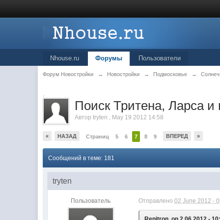
Nhouse.ru
Форумы
Пользователи
Форум Новостройки
→
Новостройки
→
Подмосковье
→
Солнеч
.
Поиск Тритена, Ларса и 
Автор
tryten
,
May 19 2012 14:58
«
НАЗАД
ВПЕРЕД
»
Страниц
5
6
7
8
9
Сообщений в теме: 181
tryten
Пользователь
Отправлено
02 June 2012 - 
Renitron, on 2.06.2012 - 10