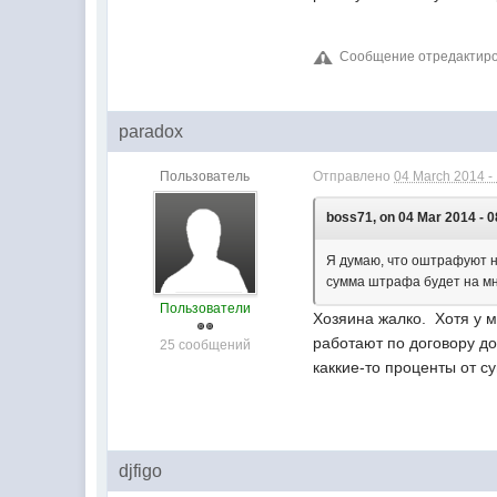
Сообщение отредактиров
paradox
Пользователь
Отправлено
04 March 2014 -
boss71, on 04 Mar 2014 - 0
Я думаю, что оштрафуют не
сумма штрафа будет на мно
Пользователи
Хозяина жалко. Хотя у м
работают по договору дог
25 сообщений
каккие-то проценты от с
djfigo