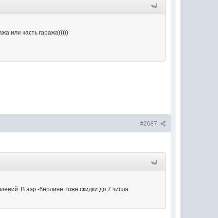
жа или часть гаража)))))
#2687
влений. В аэр -берлине тоже скидки до 7 числа