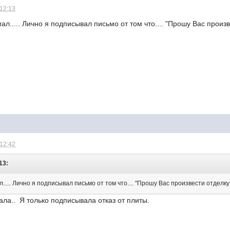
 12:13
л..... Лично я подписывал письмо от том что.... "Прошу Вас произвест
 12:42
13:
.... Лично я подписывал письмо от том что.... "Прошу Вас произвести отделку мое
ала.. Я только подписывала отказ от плиты.