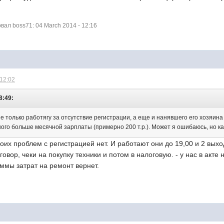
ал boss71: 04 March 2014 - 12:16
 12:02
8:49:
 только работягу за отсутствие регистрации, а еще и нанявшего его хозяина
го больше месячной зарплаты (примерно 200 т.р.). Может я ошибаюсь, но как
оих проблем с регистрацией нет. И работают они до 19,00 и 2 выход
овор, чеки на покупку техники и потом в налоговую. - у нас в акте
уммы затрат на ремонт вернет.