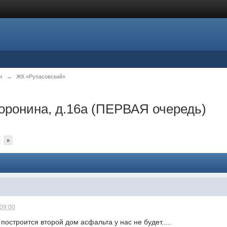
и
→
ЖК «Рупасовский»
оронина, д.16а (ПЕРВАЯ очередь)
»
 09:00
построится второй дом асфальта у нас не будет.....