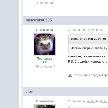
25 сообщений
milaschka0505
Пользователь
Отправлено
04 March 2014 -
djfigo, on 04 Mar 2014 - 06:
Честно говоря сначала я у
Давайте, организуем св
Постоялец
P.S. 2 ошибки исправил
436 сообщений
Сообщение отредактиров
zlev
Пользователь
Отправлено
04 March 2014 -