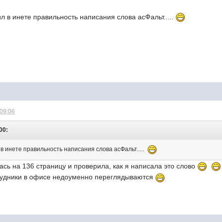
л в инете правильность написания слова асФальт.....
 09:06
00:
в инете правильность написания слова асФальт.....
ась на 136 страницу и проверила, как я написала это слово
отрудники в офисе недоуменно переглядываются