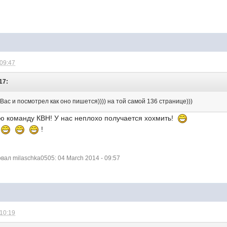
 09:47
17:
 Вас и посмотрел как оно пишется)))) на той самой 136 странице)))
ою команду КВН! У нас неплохо получается хохмить!
а
!
ал milaschka0505: 04 March 2014 - 09:57
 10:19