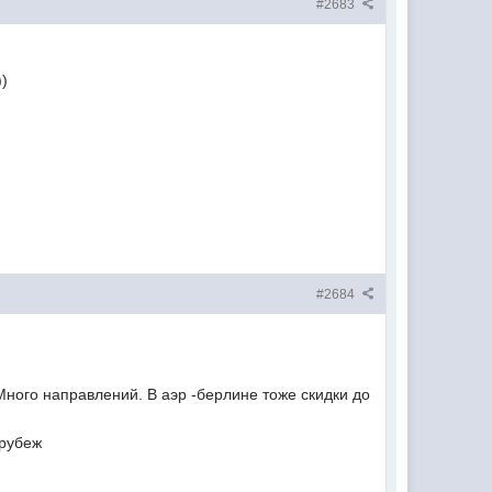
#2683
))
#2684
 Много направлений. В аэр -берлине тоже скидки до
 рубеж