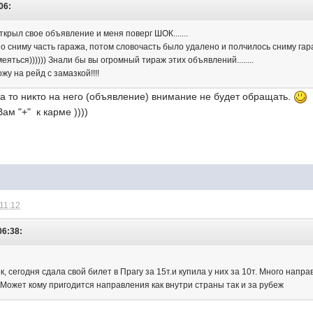
06:
 открыл свое объявление и меня поверг ШОК.......
 сниму часть гаража, потом словочасть было удалено и полчилось сниму гара
яться)))))) Знали бы вы огромный тираж этих объявлений........
жу на рейд с замазкой!!!!
 а то никто на него (объявление) внимание не будет обращать.
м "+" к карме ))))
 11:12
06:38:
, сегодня сдала свой билет в Прагу за 15т.и купила у них за 10т. Много напра
ожет кому пригодится направления как внутри страны так и за рубеж