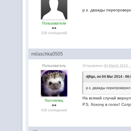
р.s. дважды перепровери
Пользователи
108 сообщений
milaschka0505
Пользователь
Отправлено
04 March 2014 -
djfigo, on 04 Mar 2014 - 06:
р.s. дважды перепроверил 
На всякий случай вернул
Постоялец
P.S. Хохочу в голос! С
436 сообщений