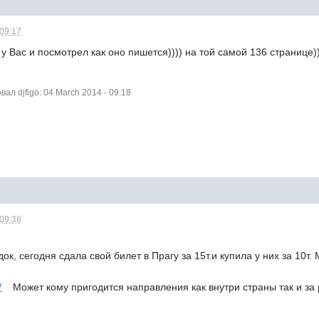
 09:17
у Вас и посмотрел как оно пишется)))) на той самой 136 странице)
л djfigo: 04 March 2014 - 09:18
 09:38
к, сегодня сдала свой билет в Прагу за 15т.и купила у них за 10т.
/
Может кому пригодится направления как внутри страны так и за