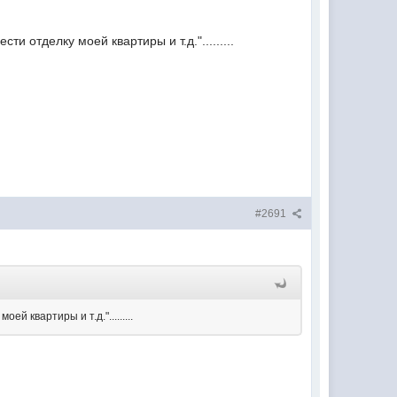
и отделку моей квартиры и т.д.".........
#2691
й квартиры и т.д.".........