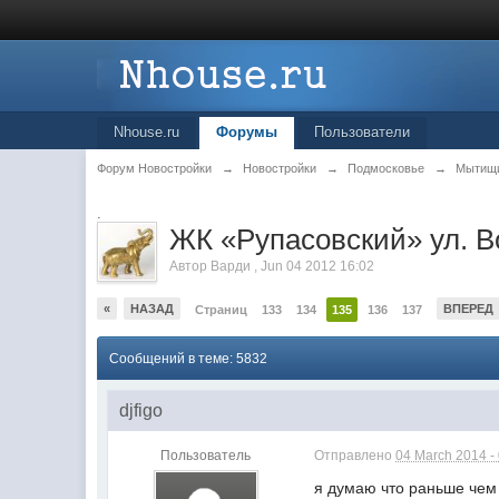
Nhouse.ru
Форумы
Пользователи
Форум Новостройки
→
Новостройки
→
Подмосковье
→
Мытищ
.
ЖК «Рупасовский» ул. В
Автор
Варди
,
Jun 04 2012 16:02
«
НАЗАД
ВПЕРЕД
Страниц
133
134
135
136
137
Сообщений в теме: 5832
djfigo
Пользователь
Отправлено
04 March 2014 -
я думаю что раньше чем 