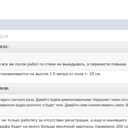
 11:49
08:51:
 все же после работ по стене не выкидывать,
а перенести повыше.
танавливается на высоте 1,5 метра от пола +- 10 см.
09:06:
ждать третьего раза. Давайте будем цивилизованными. Нарушают закон после
афанное радио разнесет и будет тихо. Давайте сами начнем уважать закон. В
не только работягу за отсутствие регистрации, а еще и нанявшего
рафа будет на много больше месячной зарплаты (примерно 200 т.р.