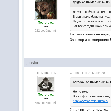
djfigo, on 04 Mar 2014 - 05:
Да уж..... сейчас на компе
В оригинале было написано
Ну да согласен можно посме
Постоялец
Так все сегодня ночью выхо
522 сообщений
Не, замазывать не надо,
За юмор и самоиронию Ва
jpastor
Пользователь
Отправлено
04 March 2014 -
paradox, on 04 Mar 2014 - 
Не по теме:
Постоялец
В аэрофлоте неделя скидок
http://www.aeroflot.ru/sale/
М
656 сообщений
Я на чип-трипе ловлю..