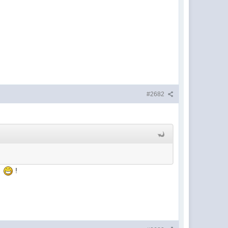
#2682
!