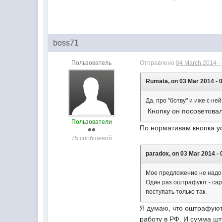
boss71
Пользователь
Отправлено
04 March 2014 -
Rumata, on 03 Mar 2014 - 
Да, про "ботву" и иже с ней
Кнопку он посоветовал
Пользователи
По нормативам кнопка ус
75 сообщений
paradox, on 03 Mar 2014 - 
Мое предложение не надо 
Один раз оштрафуют - сар
поступать только так.
Я думаю, что оштрафуют 
работу в РФ. И сумма шт