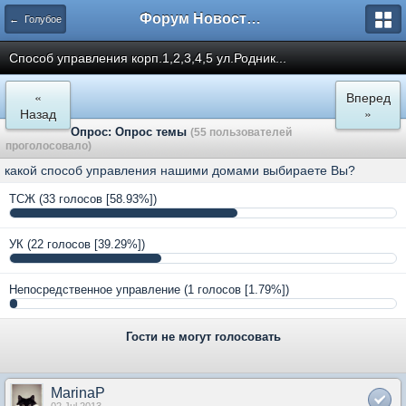
Форум Новостройки
← Голубое
Способ управления корп.1,2,3,4,5 ул.Родник...
«
Вперед
Назад
»
Опрос: Опрос темы
(55 пользователей
проголосовало)
какой способ управления нашими домами выбираете Вы?
ТСЖ
(33 голосов [58.93%])
УК
(22 голосов [39.29%])
Непосредственное управление
(1 голосов [1.79%])
Гости не могут голосовать
MarinaP