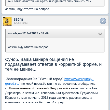
они отказываются нас брать и когда пытались сменить УК?
4sstim, жду ответа на вопрос
sstim
12 Jul 2013
sunob, on 12 Jul 2013 - 08:49:
4sstim, жду ответа на вопрос
Суноб, Ваша манера общения не
подразумевает ответов в корректной форме, и
тем не менее...
Зеленоградская УК "Уютный город"
http://www.uyutniy-
gorod.ru/
по моей просьбе (лично встречались и общались
с
Филимоненковой Татьяной Федоровной -
заместиттель Ген
Директора, а затем и с генеральным директором Г
удковским
Юрием
) с мая по июль 2012 года активно рассматривала
возможность взять на балланс 4 корпус.