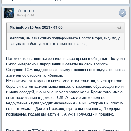
Renitron
16 Aug 2013
MarinaP, on 16 Aug 2013 - 09:00:
Renitron
, Вы так активно поддерживаете Просто Игоря, видимо, у
вас должны быть для этого веские основания,
Потому что я с ним встречался в свое время и общался. Получил
много интересной информации и ответы на свои вопросы.
Создание ТСЖ поддерживаю ввиду откровенного надувательства
жителей со стороны алябьевой.
Независимо от текущего моего места жительства, я четыре года
боролся с этой шайкой мошенников, откровенно обувающей меня
и моих соседей, и они мне немало задолжали. Кроме того, имею
опыт проживания в доме с ТСЖ. А так же имею полное
недоумение - куда уходят нереальные бабки, которые мы платим
по платежкам... Даже в Брехово, где трава покошена, бордюры
покрашены, подъезды чистые... А уж в Голубом - и подавно.
Поэтому тема ТСЖ для меня актуальна и интересна. Изучение