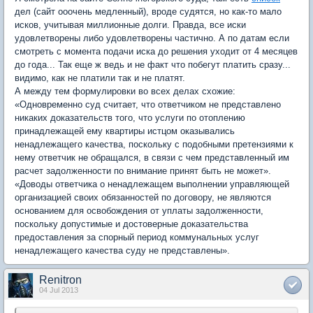
дел (сайт ооочень медленный), вроде судятся, но как-то мало
исков, учитывая миллионные долги. Правда, все иски
удовлетворены либо удовлетворены частично. А по датам если
смотреть с момента подачи иска до решения уходит от 4 месяцев
до года... Так еще ж ведь и не факт что побегут платить сразу...
видимо, как не платили так и не платят.
А между тем формулировки во всех делах схожие:
«Одновременно суд считает, что ответчиком не представлено
никаких доказательств того, что услуги по отоплению
принадлежащей ему квартиры истцом оказывались
ненадлежащего качества, поскольку с подобными претензиями к
нему ответчик не обращался, в связи с чем представленный им
расчет задолженности по внимание принят быть не может».
«Доводы ответчика о ненадлежащем выполнении управляющей
организацией своих обязанностей по договору, не являются
основанием для освобождения от уплаты задолженности,
поскольку допустимые и достоверные доказательства
предоставления за спорный период коммунальных услуг
ненадлежащего качества суду не представлены».
Renitron
04 Jul 2013