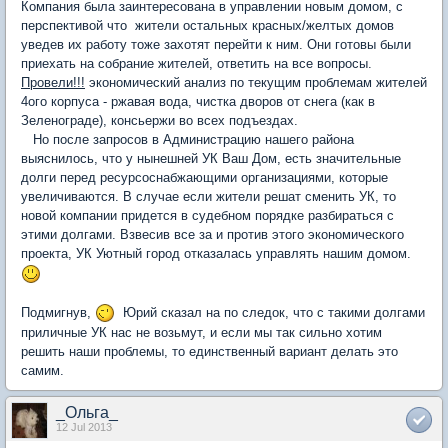
Компания была заинтересована в управлении новым домом, с
перспективой что жители остальных красных/желтых домов
уведев их работу тоже захотят перейти к ним. Они готовы были
приехать на собрание жителей, ответить на все вопросы.
Провели!!!
экономический анализ по текущим проблемам жителей
4ого корпуса - ржавая вода, чистка дворов от снега (как в
Зеленограде), консьержи во всех подъездах.
Но после запросов в Администрацию нашего района
выяснилось, что у нынешней УК Ваш Дом, есть значительные
долги перед ресурсоснабжающими организациями, которые
увеличиваются. В случае если жители решат сменить УК, то
новой компании придется в судебном порядке разбираться с
этими долгами. Взвесив все за и против этого экономического
проекта, УК Уютный город отказалась управлять нашим домом.
Подмигнув,
Юрий сказал на по следок, что с такими долгами
приличные УК нас не возьмут, и если мы так сильно хотим
решить наши проблемы, то единственный вариант делать это
самим.
_Ольга_
12 Jul 2013