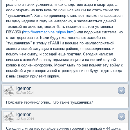
реально в таких условиях, и как следствие жара в квартире, а
если открыть на всю ночь то боишься как бы не стать таким же
"тушканчиком". Хоть кондиционер ставь вот только пользоваться
им одну неделю в году не интересно, а захламляться данной
техникой не хочется, может быть поможет в этом установка
ПВУ-350 (
http://ventmachine.ru/pvy.html
) или подобная система, но
стоит дорогова-то. Если будут коллективные жалобы по
"тушканчикам" и этому сРАМН и вообще по неблагоприятной
экологической ситуации в нашем районе, я присоединяюсь и
помогу чем смогу, и соседей ещё подтяну. Сегодня написал
письмо с жалобой в нашу администрацию и на всякий случай
копию в солнечногорскую. Может быть по они помнят эту войну с
помойкой и уже оперативней отреагируют и не будут ждать когда
к ним сверху прилетит кирпич.
Igemon
01 Aug 2014
Поясните терминологию...Кто такие тушканчики?
Igemon
12 Sep 2014
Сегодня с утра жесточайше воняло горелой помойкой у 44 дома