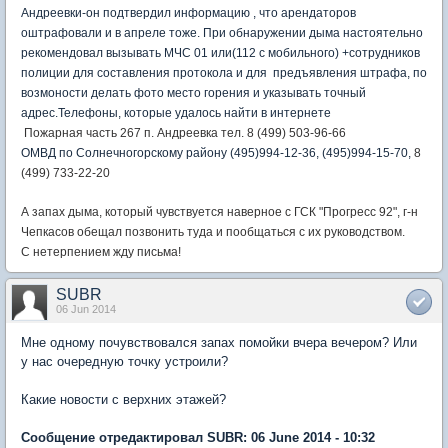
Андреевки-он подтвердил информацию , что арендаторов
оштрафовали и в апреле тоже. При обнаружении дыма настоятельно
рекомендовал вызывать МЧС 01 или(112 с мобильного) +сотрудников
полиции для составления протокола и для предъявления штрафа, по
возмоности делать фото место горения и указывать точный
адрес.Телефоны, которые удалось найти в интернете
Пожарная часть 267 п. Андреевка тел. 8 (499) 503-96-66
ОМВД по Солнечногорскому району (495)994-12-36, (495)994-15-70,
8
(499) 733-22-20
А запах дыма, который чувствуется наверное с ГСК "Прогресс 92", г-н
Чепкасов обещал позвонить туда и пообщаться с их руководством.
С нетерпением жду письма!
SUBR
06 Jun 2014
Мне одному почувствовался запах помойки вчера вечером? Или
у нас очередную точку устроили?
Какие новости с верхних этажей?
Сообщение отредактировал SUBR: 06 June 2014 - 10:32