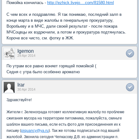
Помойка кончилась -
http://ezhick.livejo....com/81580.html
С чем всех и поздравляю. Я так понимаю, последний залп в
конце марта в виде жалобы в генеральную прокуратуру,
Воробьеву и в МЧС, дали своей результат - после пожара
МЧСоцвцы их вздрючили, а потом и прокуратура подтянулась.
Короче все чисто, см. фотку в ЖЖ.
Igemon
29 Apr 2014
По утрам все равно воняет горящей помойкой (
Седня с утра было особенно ароматно
Irar
30 Apr 2014
Здравствуйте!
Жители г. Зеленограда готовят коллективную жалобу по проблеме
сжигания мусора на территории питомника, пожалуйста, скиньте
шаблон вашего письма, если есть фото для присоединения их к
письму (
piquancy@ya.ru
). Так же готовы подписаться под вашей
жалобой. Звонила сегодня Чепкасову Д.В. из администрации п.