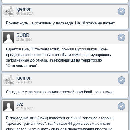
Igemon
06 Jun 2014
Воняет жуть...в основном у подъезда. На 10 этаже не пахнет
SUBR
11 Jul 2014
Сдается мне, "Стеклопластик" принял мусорщиков. Вонь
продолжается и несколько раз были замечены мусоровозы,
заполненные до отказа, въезжающими на территорию
"Стеклопластика".
Igemon
14 Jul 2014
Сегодня с утра знатно воняло горелой помойкой...хз от куда
svz
01 Aug 2014
В последние дни (ночи) издается сильный запах со стороны
"дохлых тушканчиков", на 4 этаже 44 дома весьма сильно
ощущается, и открывать окна для проветривания просто не