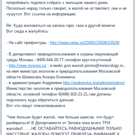
попробовать подписи собрать с жильщов нашего дома.
Посколько народ только говорит, а жалоб не оставляют, они и не
чушутся. Вот ссылка на информацию.
Re: Куда жаловаться на запахи гари, газа и другой вонюче
Вот сюда и жалуйтесь:
- На сайт префектуры -
http://www.zelao.ru/23492/23508/23528/
- В департамент природопользования и охраны окружающей
среды Москвы - 8495-644-20-77,телефон круглосуточный
-
http://mep.mosreg.ru/
, е-мейл для жалоб pismo@minecology.ru ,
на имя министра экологии и природопользования Московской
области Шомахова Анзора Блюевича
- в администрацию Андреевки
http://andreevka.org/administration/
Министерство экологии и природопользования Московской
области, основной телефон 8(498) 602-21-21,там должны
подсказать куда обратиться дальше.
Вот что пишут пожаловавшиеся.
"Чем больше будет жалоб, тем больше шансов, что будут
разбираться! В Департаменте от Зелика пока всего ТРИ
жалобы!!.......НЕ ОСТАВАЙТЕСЬ РАВНОДУШНЫМИ! ТОЛЬКО
МАССОВЫЕ ЖАЛОБЫ ПОМОГУТ ПРИВЛЕЧЬ ВНИМАНИЕ К