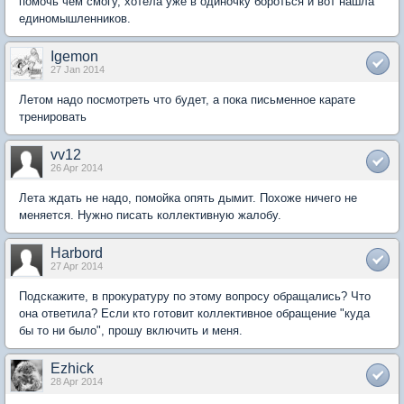
помочь чем смогу, хотела уже в одиночку бороться и вот нашла
единомышленников.
Igemon
27 Jan 2014
Летом надо посмотреть что будет, а пока письменное карате
тренировать
vv12
26 Apr 2014
Лета ждать не надо, помойка опять дымит. Похоже ничего не
меняется. Нужно писать коллективную жалобу.
Harbord
27 Apr 2014
Подскажите, в прокуратуру по этому вопросу обращались? Что
она ответила? Если кто готовит коллективное обращение "куда
бы то ни было", прошу включить и меня.
Ezhick
28 Apr 2014