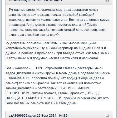
Тут разные риски. На съемных квартирах арендатор может
слинять, не предупреждая, прихватив с собой хозяйский
телевизор, испортив холодильник и т.д. Вот тогда залоговая сумма
оправдана. А что можно с машиноместом сделать? Там же
наверняка есть тех.служба, которая каждый день все проверяет,
охрана да и вообще все на виду?
ну допустим сломали шлагбаум, и как многие женщины
испугавшись,уехали! Ну в Сочи например на 10 дней ! Вот я и
думаю а почему 30труб? если при въезде стоит система за 450-
500трублей? А я подумаю насчет места хотя и написала!
Вот и началось , ГОРЕ -строители сливали растворы( мыли
ведра ,шпатели и кисти) трубы в моем доме в подвале забились
, звонила в УК спросила почему нет воды,( я еще не делаю
ремонт) только собираюсь! Так вот канализация полностью
забита ,цементом и растворами! СПАСИБО ВАШИМ
СТРОИТЕЛЯМ! Лифты ломают, стены царапают , ВЫ ГДЕ
НАХОДИТЕ ТАКИХ СТРОИТЕЛЕЙ, просьба объясняйте ,им что
ВАМ после их ремонта ЖИТЬ в этом доме!
azAZ090909az, on 12 Sept 2014 - 04:39: