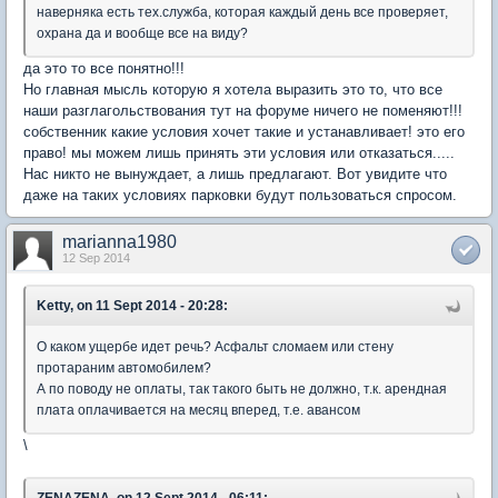
наверняка есть тех.служба, которая каждый день все проверяет,
охрана да и вообще все на виду?
да это то все понятно!!!
Но главная мысль которую я хотела выразить это то, что все
наши разглагольствования тут на форуме ничего не поменяют!!!
собственник какие условия хочет такие и устанавливает! это его
право! мы можем лишь принять эти условия или отказаться.....
Нас никто не вынуждает, а лишь предлагают. Вот увидите что
даже на таких условиях парковки будут пользоваться спросом.
marianna1980
12 Sep 2014
Ketty, on 11 Sept 2014 - 20:28:
О каком ущербе идет речь? Асфальт сломаем или стену
протараним автомобилем?
А по поводу не оплаты, так такого быть не должно, т.к. арендная
плата оплачивается на месяц вперед, т.е. авансом
\
ZENAZENA, on 12 Sept 2014 - 06:11: