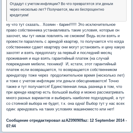
Отдадут с учетом инфляции? Во что превратятся эти деньги
через несколько лет? Получается, мы их беспроцентно
кредитуем!
ну что тут сказать.. Хозяин - барин!!!!!! Это исключительное
право собственника устанавливать такие условия, которые он
захочет, мы тут никак повлиять не сможем! Ведь если взять и
провести параллель с арендой квартир, то получается что когда
собственники сдают квартиру они могут установить и цену какую
захотят и взять предоплату за первый и последний месяц
проживания и еще взять гарантийный платеж (на случай
повреждения мебели, техники)! И, кстати, этот гарантийный
платеж если возвращается, то возвращается собственником
арендатору тоже через продолжительное время (несколько лет)
и тоже с учетом инфляции эти деньги обесцениваются! Точно
также и тут получается! Единственная лишь разница в том, что
при аренде квартир есть большой выбор и можно рассматривать
много разных вариантов и выбирать наиболее подходящий, а тут
со стоянкой выбора не будет, т.к. она одна! Выбор тут у нас всех
один: арендовать на таких условиях машиноместо или нет!
Сообщение отредактировал azAZ090909az: 12 September 2014 -
07:44