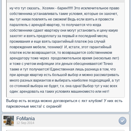
ну что тут сказать.. Хозяин - барин!!!!!! Это исключительное право
собственника устанавливать такие условия, которые он захочет,
мы тут никак повлиять не сможем! Ведь если взять и провести
параллель с арендой квартир, то получается что когда
собственники сдают квартиру они могут установить и цену какую
захотят и взять предоплату за первый и последний месяц
проживания и еще взять гарантийный платеж (на случай
повреждения мебели, техники)! И, кстати, этот гарантийный
платеж если возвращается, то возвращается собственником
арендатору тоже через продолжительное время (несколько лет)
и тоже с учетом инфляции эти деньги обесцениваются! Точно
также и тут получается! Единственная лишь разница в том, что
при аренде квартир есть большой выбор и можно рассматривать
много разных вариантов и выбирать наиболее подходящий, а тут
со стоянкой выбора не будет, т.к. она одна! Выбор тут у нас всех
один: арендовать на таких условиях машиноместо или нет!
Выбор есть всегда можно договориться с яхт клубом! У них есть
парковочные места! с охраной!
FoMania
12 Sep 2014