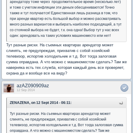
арендатору тоже через продолжительное время (несколько лет)
и тоже с учетом инфляции эти деньги обесцениваются! Точно
также и тут получается! Единственная лишь разница в том, что
при аренде квартир есть большой выбор и можно рассматривать
много разных вариантов и выбирать наиболее подходящий, а тут
со стоянкой выбора не будет, т.к. она одна! Выбор тут у нас всех
один: арендовать на таких условиях машиноместо или нет!
Тут разные риски. На съемных квартирах арендатор может
слинять, не предупреждая, прихватив с собой хозяйский
телевизор, испортив холодильник и т.д. Вот тогда залоговая
сумма оправдана. А что можно с машиноместом сделать? Там же
наверняка есть тех.служба, которая каждый день все проверяет,
охрана да и вообще все на виду?
azAZ090909az
12 Sep 2014
ZENAZENA, on 12 Sept 2014 - 06:11:
Тут разные риски. На съемных квартирах арендатор может
слинять, не предупреждая, прихватив с собой хозяйский
телевизор, испортив холодильник и т.д. Вот тогда залоговая сумма
оправдана. А что можно с машиноместом сделать? Там же