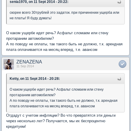
senia1970, on 11 Sept 2014 - 20:22:
скорее всего 30трублей это задаток. при причинении ущерба или
не платы! Я буду думать!
О каком ущербе идет речь? Асфальт сломаем или стену
протараним автомобилем?
А по поводу не оплаты, так такого быть не должно, т.к. арендная
плата оплачивается на месяц вперед, т.е. авансом
ZENAZENA
11 Sep 2014
Ketty, on 11 Sept 2014 - 20:28:
О каком ущербе идет речь? Асфальт сломаем или стену
протараним автомобилем?
А по поводу не оплаты, так такого быть не должно, т.к. арендная
плата оплачивается на месяц вперед, т.е. авансом
Отдадут с учетом инфляции? Во что превратятся эти деньги
через несколько лет? Получается, мы их беспроцентно
кредитуем!